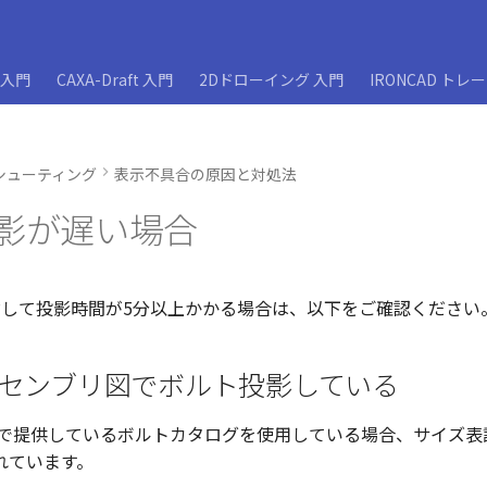
D入門
CAXA-Draft 入門
2Dドローイング 入門
IRONCAD トレ
シューティング
表示不具合の原因と対処法
 投影が遅い場合
対して投影時間が5分以上かかる場合は、以下をご確認ください
アセンブリ図でボルト投影している
年まで提供しているボルトカタログを使用している場合、サイズ
れています。