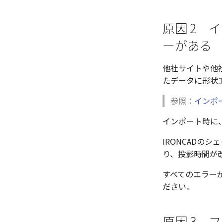
原因 2 
ーがある
他社サイトや他社
たデータに形状
参照：
インポー
インポート時に
IRONCAD
り、投影時間が
すべてのエラー
ださい。
原因 3 