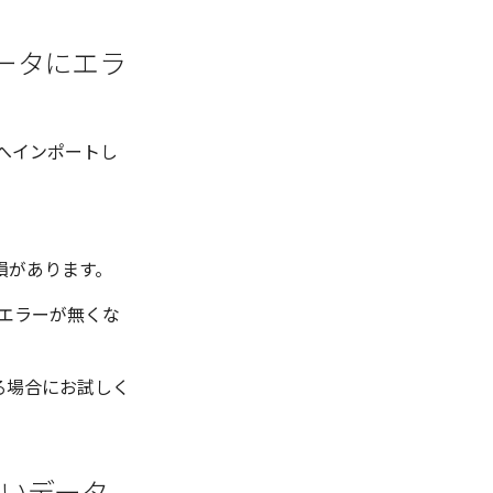
データにエラ
Dへインポートし
損があります。
でエラーが無くな
る場合にお試しく
ないデータ