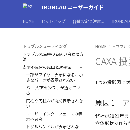
IRONCAD ユーザーガイド
HOME
セットアップ
各種設定と注意点
IRONCA
トラブルシューティング
HOME
トラブル
トラブル発生時のお問い合わせ方
CAXA
法
表示不具合の原因と対処法
一部がワイヤー表示になる、小
さなパーツが表示されない
1つの投影図に
パーツ/アセンブリが透けてい
る
原因 1 
円柱や円柱穴が丸く表示されな
い
ユーザーインターフェースの表
弊社が2021
示不具合
立体形状で作ら
トグルハンドルが表示されな