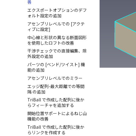
善
エクスポートオプションのデフ
ォルト設定の追加
アセンブリレベルでの [アクテ
ィブに設定]
中心線と形状の異なる断面図形
を使用したロフトの改善
干渉チェックでの直接編集、除
外設定の追加
パーツの [ベンド/ツイスト] 機
能の追加
アセンブリレベルでのミラー
エッジ配列-最大距離での等間
隔 の追加
TriBall で作成した配列に後か
らフィーチャを追加する
開始位置サポートによるねじ山
機能の改善
TriBall で作成した配列に後か
らリンクを作成する