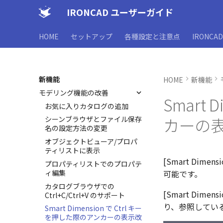
IRONCAD ユーザーガイド
HOME
セットアップ
各種設定と注意点
IRONCA
新機能
HOME
新機能
モデリング機能の改善
Smart
お気に入りカタログの追加
カーの
シーンブラウザとファイル保存
名の設定方法の変更
オブジェクトビューア/プロパ
ティリストに表示
[Smart Di
プロパティリストでのプロパテ
ィ編集
可能です。
カタログブラウザでの
[Smart Di
Ctrl+C/Ctrl+V のサポート
り、参照してい
Smart Dimension で Ctrl キー
を押した際のアンカーの表示改