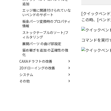
関連付けされたボディのデフォ
善
追加
ルトファイル名の改善
エクスポートオプションのデフ
エッジ端に関連付けられていな
ォルト設定の追加
[クイックベン
いベンドのサポート
この時、[ベンド
アセンブリレベルでの [アクテ
板金パーツ変換時のプロパティ
ィブに設定]
情報
中心線と形状の異なる断面図形
ストックテーブルのソート/フ
を使用したロフトの改善
ィルタリング
コマンドを実行す
干渉チェックでの直接編集、除
展開パーツ の曲げ部設定
外設定の追加
留め継ぎを追加 の正確性の強
パーツの [ベンド/ツイスト] 機
化
能の追加
CAXAドラフトの改善
アセンブリレベルでのミラー
2Dドローイングの改善
SLDDRWファイル のインポー
エッジ配列-最大距離での等間
ト
システム
カタログに DWGファイル をイ
隔 の追加
任意の投影図の部品表作成
ンポート
その他
3Dデータの自動バックアップ
TriBall で作成した配列に後か
穴寸法の自動算出 の強化
投影図 の尺度設定
設定
らフィーチャを追加する
トランスレーターの強化
グループとして配列
寸法補助線の長さ設定
一括ですべてのファイルを保
開始位置サポートによるねじ山
MP4形式でのアニメーションエ
存/閉じる
機能の改善
スプライン の制御点
Smart Dimension 投影時の自
クスポート
動整列
すべてのパーツ/アセンブリを
TriBall で作成した配列に後か
ポリライン の半径の編集
自動的に外部保存する
らリンクを作成する
投影図の中心基準で位置を更新