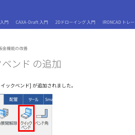
D入門
CAXA-Draft 入門
2Dドローイング 入門
IRONCAD トレ
板金機能の改善
ベンド の追加
[クイックベンド] が追加されました。