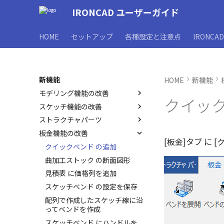
IRONCAD ユーザーガイド
HOME
セットアップ
各種設定と注意点
IRONCA
新機能
HOME
新機能
モデリング機能の改善
クイック
スケッチ機能の改善
お気に入りカタログの追加
ストラクチャパーツ
シーンブラウザとファイル保存
寸法作成時にパーツを参照
名の設定方法の変更
板金機能の改善
フィーチャからスケッチを抽出
曲線に接するエッジ配列の強化
[板金]タブ に 
オブジェクトビューア/プロパ
フィレットのための選択フィル
ストラクチャフレームのトリム
クイックベンド の追加
ティリストに表示
ターの追加
機能の強化
曲加工ストック の断面図形
プロパティリストでのプロパテ
断面図形の表示精度の向上
ストラクチャフレームの挿入設
見積表 に価格列を追加
ィ編集
定
投影オプションの追加
スケッチベンド の設定を保存
カタログブラウザでの
フィーチャのグループ化
パラメータ化による寸法編集の
Ctrl+C/Ctrl+V のサポート
配列で作成したスケッチ線に沿
強化
パーツプロパティをボディに反
ってベンドを作成
Smart Dimension で Ctrl キー
映させる
DWG/DXFのインポートの強化
を押した際のアンカーの表示改
スケッチベンド にハンドルを