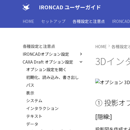
IRONCAD ユーザーガイド
HOME
セットアップ
各種設定と注意点
IRONCA
各種設定と注意点
HOME
各種設定
IRONCADオプション設定
3Dイン
CAXA Draft オプション設定
オプション設定を開く
全般
オプション設定を開く
パーツ
初期化、読み込み、書き出し
アセンブリ
パス
インタラクション - インタラク
表示
ション
① 投影オ
システム
インタラクション - マウス
インタラクション
フォルダー
[隠線:]
テキスト
板金 - 板金
データ
投影図を作成する
板金 – ストック