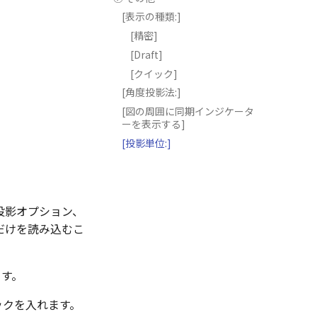
[表示の種類:]
[精密]
[Draft]
[クイック]
[角度投影法:]
[図の周囲に同期インジケータ
ーを表示する]
[投影単位:]
投影オプション、
だけを読み込むこ
ます。
ェックを入れます。