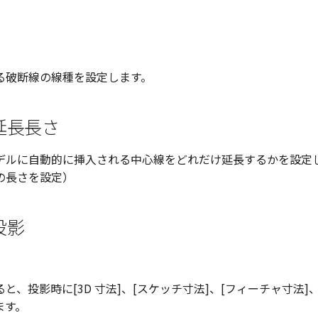
る破断線の線種を設定します。
延長長さ
デルに自動的に挿入される中心線をどれだけ延長するかを設定
の長さを設定）
投影
ると、投影時に[3D 寸法]、[スケッチ寸法]、[フィーチャ寸法]、[
ます。