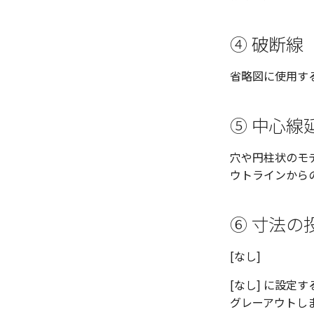
④ 破断線
省略図に使用す
⑤ 中心線
穴や円柱状のモ
ウトラインから
⑥ 寸法の
[なし]
[なし] に設定す
グレーアウトし