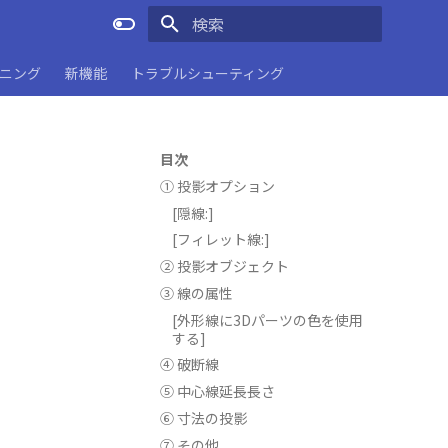
検索を初期化
ーニング
新機能
トラブルシューティング
目次
① 投影オプション
[隠線:]
[フィレット線:]
② 投影オブジェクト
③ 線の属性
[外形線に3Dパーツの色を使用
する]
④ 破断線
⑤ 中心線延長長さ
⑥ 寸法の投影
⑦ その他