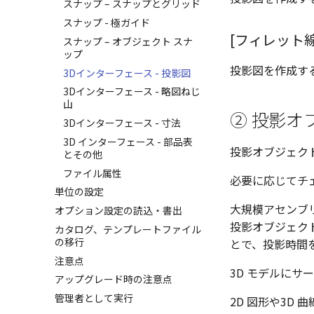
スナップ – スナップとグリッド
レンダリング
スナップ - 極ガイド
パフォーマンス
[フィレット線
スナップ – オブジェクト スナ
AutoCAD データ インポート
ップ
投影図を作成する
2Dドローイング
3Dインターフェース - 投影図
プロパティ リスト
3Dインターフェース - 略図ねじ
山
テンプレート
② 投影オ
3Dインターフェース - 寸法
色
3D インターフェース - 部品表
注意事項
投影オブジェクト
とその他
ファイル属性
必要に応じてチ
単位の設定
大規模アセンブ
オプション設定の読込・書出
投影オブジェク
カタログ、テンプレートファイル
の移行
とで、投影時間
注意点
3D モデルにサ
アップグレード時の注意点
管理者として実行
2D 図形や3D 