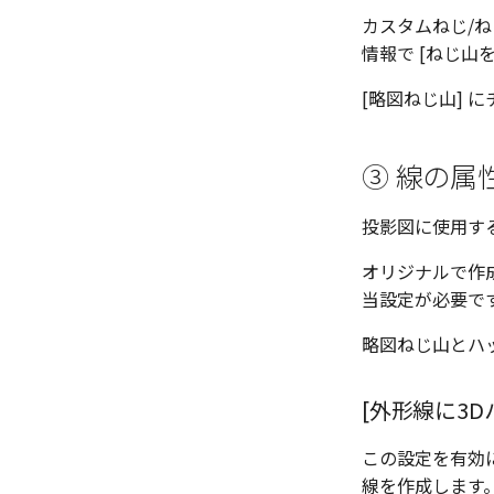
カスタムねじ/ね
情報で [ねじ山
[略図ねじ山] 
③ 線の属
投影図に使用す
オリジナルで作
当設定が必要で
略図ねじ山とハ
[外形線に3
この設定を有効
線を作成します