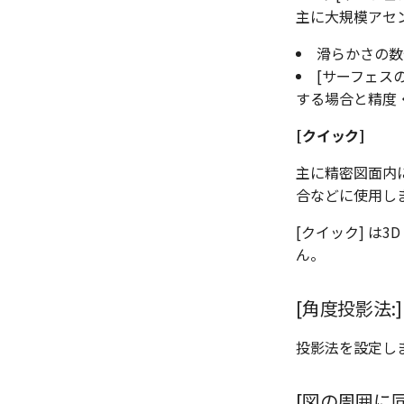
主に大規模アセ
滑らかさの数
[サーフェスの
する場合と精度
[クイック]
主に精密図面内
合などに使用し
[クイック] は
ん。
[角度投影法:]
投影法を設定しま
[図の周囲に