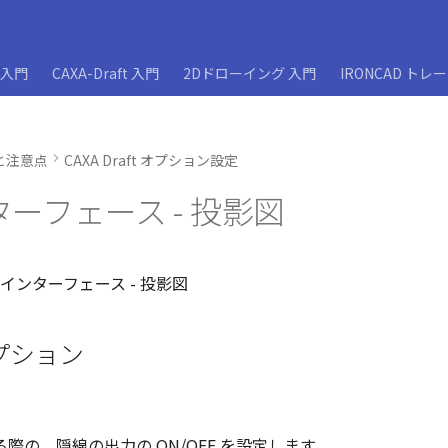
D入門
CAXA-Draft 入門
2Dドローイング 入門
IRONCAD トレ
と注意点
CAXA Draft オプション設定
ターフェース - 投影図
プション
際の、隠線の出力の ON/OFF を設定します。