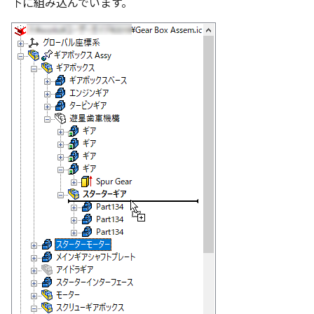
下に組み込んでいます。
選択
い、単位設定画面の表示
の強化
を追加
図枠と表題欄の置き換え
ネットワークライセンス
注釈
フォルダー
長方形 の作図方法の追加
かしい
Smart Dimension で Ctrl
関連付けされたボディの
アップグレード時の注意点
ストラクチャパーツについて
DWG/DXF とシェイプフ
リンクコピーについて
隙間チェック
面間フィレット
スプライン
回転
留め継ぎを追加
挿入
六角穴付ボルトをインポート
その他
データ
延長
破断面
放射寸法
ノック穴記号
円弧
補助図
連続寸法
雲マーク
ーを押した際のアンカー
ォルトファイル名の改善
属性情報の一括設定 での
トの準備
DWG/DXFのインポートの
エッジ端に関連付けられ
投影図ごとのラベル表示
評価版 アクティベーション
スケッチ
板金 - 板金
ハッチング の強化
示改善
索機能
その他の表示不具合
化
ないベンドのサポート
管理者として実行
アクティブに設定
パターン（配列）について
再生成
凝固
らせん
閉じた角を追加
寸法
アセンブリ
スナップ – スナップとグ
分割
トリミング
3 点角度寸法
図面注記
ポリライン
詳細図
寸法レイアウトの変更
回転
DWG/DXF ファイルを開く
穴リスト の表示内容の強
ライセンス形態
シートの選択
板金 – ストック
ド
ブロックのカウント機能
エクスポートオプション
CAXA 部品表の順番が変わ
板金パーツ変換時のプロ
内部リンク
加
TriBallのみ移動モード
表示を再作成
縫合
サーフェス上のスプライン
ベンドノッチを作成
製図記号
投影図・アイソメ図を作成
トリム
相対ビュー
連続角度寸法
平行線
カスタム詳細図
公差を入れる
拡大/縮小
フォルト設定の追加
てしまう
ィ情報
図枠/表題欄の分解
追加した投影図の尺度
図面の印刷
レンダリング
スナップ - 極ガイド
要素の置き換え
ブロック関連のコマンド
練習問題 1
抑制[非表示]
パッチ
動的フィレット
パンチベンドを作成
作図
重複を削除
図の移動
ハーフ寸法
中心線
全体図
寸法の破綻
オフセット
アセンブリレベルでの [ア
CAXA 投影が遅い場合
ストックテーブルのソート
レイアウト設定
化
部品表の編集機能の強化
DWG/DXF形式にエクスポー
パフォーマンス
スナップ – オブジェクト 
ティブに設定]
フィルタリング
ト
ナップ
練習問題 2
ゴーストパーツに設定
Triballで点を挿入
ベンドを展開/ベンドの展開
印刷
隙間を検索
投影図の構成要素のレイ
テーパ寸法
環状中心線
図のトリミング
中心マーク
ミラー
Windows のシステムの確
テキストの調整/新規作成
表題欄情報のインポート/
寸法を一時的に非表示に
解除
AutoCAD データ インポ
を指定
中心線と形状の異なる断
とトラブル問診票の記入
展開パーツ の曲げ部設定
クスポート
スタイルとレイヤー
3Dインターフェース - 投
シェイプを合体
レイヤーの表示/非表示、印
大径円半径寸法
正多角形
省略図
中心線
延長
形を使用したロフトの改
図枠/表題欄の定義と保存
プロパティ情報とハッチ
クイックベンド
刷の制限
2Dドローイング
投影レイヤーの選択/変更
留め継ぎを追加 の正確性
一括寸法 の追加
の関連付け
カタログ
3Dインターフェース - 略
面を IntelliShape に変換
曲率半径寸法
点
編集
テキスト
分割/トリム
干渉チェックでの直接編
強化
じ山
図枠/表題欄の属性定義
コーナーブレーク
設定の初期化
プロパティ リスト
投影図を修正する
除外設定の追加
座標寸法 の関連付け
ラベルの位置をリセット
2D ドローイングと CAXA
ソリッドに変換
寸法レイアウトの変更
ハッチング
更新
引出線付きテキスト
フィレット/面取り
Draft（2D ドラフト）の違い
3Dインターフェース - 寸
マッチングルールの作成
ソリッド/サーフェス展開パ
2D ドローイングと CAXA
テンプレート
線の非表示/再表示
パーツの [ベンド/ツイスト
寸法許容差 の位置設定
アイテム番号のアルファ
ーツを作成
Draft（2D ドラフト）の違い
グループ化
公差を入れる
塗りつぶし
レンダリング、シェーデ
ノック穴記号
グループ化/シェイプを結
機能の追加
ト表示
3D インターフェース - 部
色
曲線のプロパティ
グ