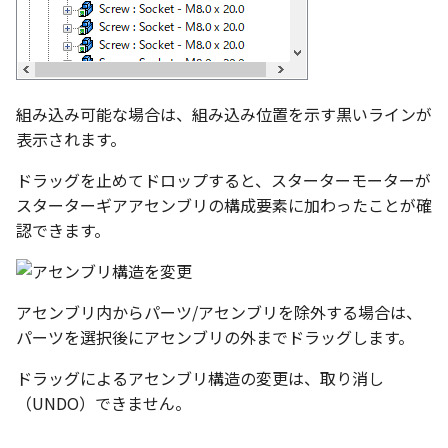
表とその他
寸法の再関連付け
板金パーツを作成
アンカーを移動
座標寸法の作成
楕円
穴の注釈
アセンブリレベルでのミ
図面作成時のシート設定
注意事項
パーツプロパティ
図のプロパティ
加
ファイル属性
ノック穴記号 の一括作成
ソリッドパーツから板金パー
サイズボックスをリセット
寸法の破綻
穴/軸
公差記入枠
エッジ配列-最大距離での
ツを作成
3D寸法から自動作成
組み込み可能な場合は、組み込み位置を示す黒いラインが
間隔 の追加
寸法に引出線を設定
注釈記号のテンプレート
パーツ/アセンブリ断面
寸法の関連付け
歯車
データム記号
表示されます。
見積表
パーツからドローイング
TriBall で作成した配列に
テキスト の プロパティ名 
印刷時の グレー・透明度 
成
シーンブラウザを検索
寸法の整列
移動
データムターゲット
ドラッグを止めてドロップすると、スターターモーターが
からフィーチャを追加す
追加
定
スターターギアアセンブリの構成要素に加わったことが確
シェイプ プロパティ
複写
面の指示記号
認できます。
開始位置サポートによる
印刷ツール の PDF 出力設
山機能の改善
ゼブラストライプ
オフセット
溶接記号
DWF/DWXFファイル のサ
TriBall で作成した配列に
アセンブリ内からパーツ/アセンブリを除外する場合は、
ート
結合点を挿入
ミラー
ハッチング
からリンクを作成する
パーツを選択後にアセンブリの外までドラッグします。
タッチスクリーンジェス
COMPOSE データ変換
配列複写
穴リスト
ドラッグによるアセンブリ構造の変更は、取り消し
シェル化の際にエラー箇
に対応
（UNDO）できません。
ハイライト表示
拡大/縮小
デザインバリエーション
塗りつぶし/ハッチングの
ト