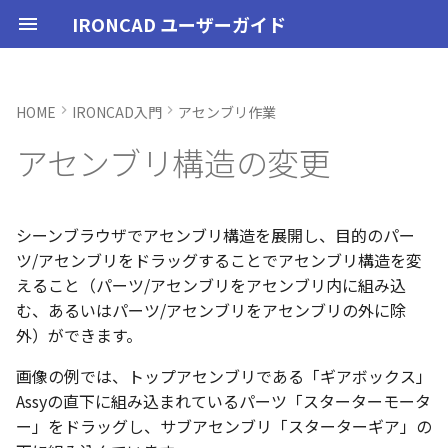
IRONCAD ユーザーガイド
HOME
IRONCAD入門
アセンブリ作業
IRONCAD の動作環境
IRONCADオプション設定
ユーザーインターフェースと
IRONCAD で扱う要素
TriBallとは
リンクの動作
概要
SmartDimension
パーツ プロパティ
外部保存
2Dシェイプ
押し出し
スピン
スイープ
ロフト
エンボス
ねじ山
カタログ
インポート
配置拘束
サーフェスを作成
直線
トリム
3D曲線に寸法を指定
3D 曲線を編集
面を移動
展開/展開解除
スポイトへ抽出
配管コマンド
起動と終了
起動と終了
新規シーンを開く
モデリング機能の改善
トラブル発生時のお問い合わ
アクティベーション
アップグレード
NLMインストール
購入ライセンス
オプション設定を開く
オプション設定を開く
移動/コピー
ユーザーインターフェー
表示操作
CAXA Draft のテンプレー
投影図の作成
3Dとリンクあり
ブロック
寸法の種類
幾何公差
座標系の設定
図面の印刷
オプション設定
ユーザーインターフェー
図枠テンプレートの保存
投影図の作成
部品表テンプレートの保
寸法の種類
ポリライン
スタイルとレイヤー
カタログ
お気に入りカタログの追
寸法作成時にパーツを参
曲線に接するエッジ配列
クイックベンド の追加
SLDDRWファイル のイン
カタログに DWGファイル
3Dデータの自動バックア
トランスレーターの強化
一部がワイヤー表示にな
アセンブリ構造の変更
各部名称
せ方法
各部名称
ついて
各部名称
化
ート
インポート
プ設定
小さなパーツが表示され
インストール
CAXA Draft オプション設
要素の選択方法
起動と解除
非表示
その他の測定ツール
アセンブリ プロパティ
挿入
作図
押し出しウィザード
スピンウィザード
スイープウィザード
ロフトウィザード
ラップエンボス
略図ねじ山
カタログセット
エクスポート
拘束関係の表示
スピン サーフェス
円
移動
3D曲線に拘束を設定
3D 曲線を作成
面を削除
ロフト
今すぐレンダリング
配管の作成例
オプション設定
設定
パーツ 1 を作成
スケッチ機能の改善
PC移行
ライセンスの確認方法(US
NLM起動
TERMライセンス
全般
初期化、読み込み、書き
回転
シートの切り替え
投影図の追加
3Dとリンクなし
PDF読み込み
クイック寸法
面の指示記号
座標入力について
スマート印刷
シート背景の設定
図枠テンプレートのカタ
投影図の追加
バルーンの作成
SmartDimension
2点、接線、垂線
スタイルの設定
カタログセット
シーンブラウザとファイ
フィーチャからスケッチ
曲加工ストック の断面図
MP4形式でのアニメーシ
定
インターフェースのカスタマ
表示不具合の原因と対処
インターフェースのカス
テンプレートの作成手順
インターフェースのカス
化
存名の設定方法の変更
出
ストラクチャフレームの
任意の投影図の部品表作
投影図 の尺度設定
一括ですべてのファイル
エクスポート
パーツ/アセンブリが透け
イズ
法
イズ
イズ
ム機能の強化
存/閉じる
いる
アンインストール
カタログからのドラッグ＆ド
軸ハンドル（直線移動）
抑制[非表示]
Triball 機能で寸法作成
既定のプロパティ項目の活用
編集
簡単押し出し
簡単スピン
簡単スイープ
簡単ロフト
パーツの入れ替え
親に固定
スイープ サーフェス
円弧
フィレット/面取り
交差曲線
面をマッチ
スケッチベンドの作成
アニメーション
ユーザーインターフェース
ユーザーインターフェース
パーツ 2 を作成
ストラクチャパーツ
ライセンスの確認方法(ス
NLM再起動
パーツ
パス
サイズ変更
補助図
既存の部品表を変換する
画像の挿入
並列寸法
溶接記号
オブジェクトの選択
管理者として実行
断面図
3D とリンクした部品表を
引出線寸法
四角形・多角形
レイヤーの設定
アイテムの入れ替え
見積表 に価格列を追加
シーンブラウザでアセンブリ構造を展開し、目的のパー
単位の設定
ロップによるモデリング
ンドアロン)
JIS の BLANK テンプレー
成する
オブジェクトビューア/プ
フィレットのための選択
穴寸法の自動算出 の強化
寸法補助線の長さ設定
ツ/アセンブリをドラッグすることでアセンブリ構造を変
不具合報告・修正プログラム
を開く
パティリストに表示
ルターの追加
ストラクチャフレームの
すべてのパーツ/アセンブ
円柱や円柱穴が丸く表示
ライセンスタイプ
平面ハンドル（面移動）
ゴーストパーツに設定
カスタムプロパティ
DWG/DXF のインポート
選択した面を押し出し
ガイドラインを使用したロフ
ProActiveBOM
メカニズムモード
ロフト サーフェス
長方形
サイズ変更
投影曲線
面をオフセット
切り抜き
テクスチャ
表示
図枠テンプレート
ねじ穴を作成
板金機能の改善
クライアント設定
アセンブリ
表示
オフセット
断面図
Excel に出力
連続寸法
引出線
オブジェクト スナップ機
オプション設定の読込・
部分断面
角度寸法
円
カタログの右クリックメ
スケッチベンド の設定を
えること（パーツ/アセンブリをアセンブリ内に組み込
設定
を自動的に外部保存する
ない
オプション設定の読込・書出
SmartSnap（スマートスナ
ト
Excel に出力
ー
存
グループとして配列
Smart Dimension 投影時
む、あるいはパーツ/アセンブリをアセンブリの外に除
ップ）機能
レイヤーの定義
プロパティリストでのプ
断面図形の表示精度の向
自動整列
スタンドアロンライセン
中心ハンドル（点移動）
その他の機能
拘束
カタログの右クリックメニュ
干渉チェック
ルールド サーフェス
多角形
配列
曲線をラップ
面の半径を編集
成形ツール
バンプ
テンプレートの作成
3D モデルの投影
パーツ 3 を作成
CAXAドラフトの改善
アップグレード
インタラクション - イン
システム
ミラー
部分断面
角度寸法
面取り寸法
線
シート設定
図の更新
円弧長さ寸法
円弧
外）ができます。
ティ編集
フィーチャのグループ化
TriBall で作成した配列の
ユーザーインターフェー
ス
カタログ、テンプレートファ
ー
クション
配列で作成したスケッチ
スプライン の制御点
画像の例では、トップアセンブリである「ギアボックス」
集
表示不具合
イルの移行
IntelliShape のサイズ編集
スタイルの設定
投影オプションの追加
沿ってベンドを作成
投影図の中心基準で位置
向きハンドル（向きの変更）
表示
解析
面からサーフェスを作成
点
ミラー
アイソパラメトリック曲線
面を分割
ベンド角
ライトを挿入
3D モデルの投影
部品表とバルーン（パー
斜め穴を作成
2Dドローイングの改善
ライセンスの確認方法(ネ
インタラクション
直線配列/円形配列
省略図
円弧長さ寸法
穴寸法
長方形
図枠の変更
座標寸法の作成
楕円
Assyの直下に組み込まれているパーツ「スターターモータ
カタログブラウザでの
パーツプロパティをボデ
新
モバイルライセンス
ツ番号）
トワーク)
インタラクション - マウス
ポリライン の半径の編集
ー」をドラッグし、サブアセンブリ「スターターギア」の
Ctrl+C/Ctrl+V のサポート
反映させる
メカニズムモード中のパ
トグルハンドルが表示さ
注意点
カーネルの切り替え
テンプレートの保存
パラメータ化による寸法
スケッチベンド にハンド
回転
√aエラーチェック
メッシュサーフェス
楕円
軸でミラー
ブリッジ曲線
コーナーリリーフを作成
カメラ
部品表とパーツ番号
フィーチャを編集
システム
テキスト
フィレット
詳細図
一括寸法
データム記号
円
破断面
並列寸法
スプライン