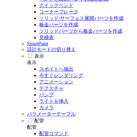
クイックベンド
コーナーブレーク
ソリッド/サーフェス展開パーツを作成
板金パーツを作成
ソリッドパーツから板金パーツを作成
見積表
SmartPaint
設計モードの切り替え
表示
表示
スポイトへ抽出
今すぐレンダリング
アニメーション
テクスチャ
バンプ
ライトを挿入
カメラ
パラメーターテーブル
配管
配管
配管コマンド