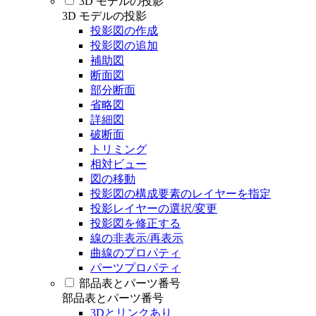
3D モデルの投影
3D モデルの投影
投影図の作成
投影図の追加
補助図
断面図
部分断面
省略図
詳細図
破断面
トリミング
相対ビュー
図の移動
投影図の構成要素のレイヤーを指定
投影レイヤーの選択/変更
投影図を修正する
線の非表示/再表示
曲線のプロパティ
パーツプロパティ
部品表とパーツ番号
部品表とパーツ番号
3Dとリンクあり