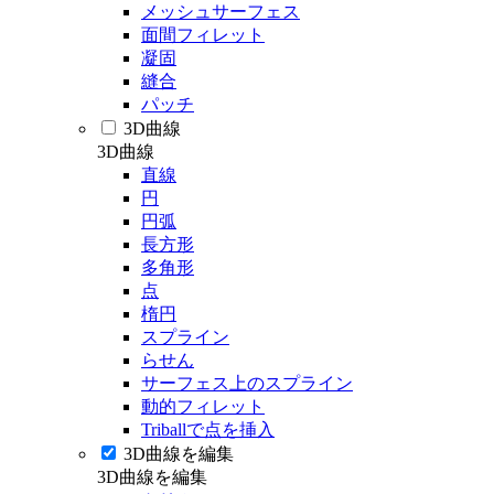
メッシュサーフェス
面間フィレット
凝固
縫合
パッチ
3D曲線
3D曲線
直線
円
円弧
長方形
多角形
点
楕円
スプライン
らせん
サーフェス上のスプライン
動的フィレット
Triballで点を挿入
3D曲線を編集
3D曲線を編集