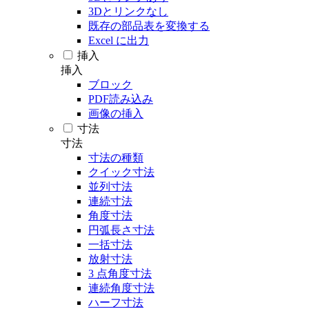
3Dとリンクなし
既存の部品表を変換する
Excel に出力
挿入
挿入
ブロック
PDF読み込み
画像の挿入
寸法
寸法
寸法の種類
クイック寸法
並列寸法
連続寸法
角度寸法
円弧長さ寸法
一括寸法
放射寸法
3 点角度寸法
連続角度寸法
ハーフ寸法