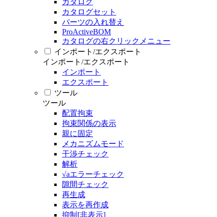
カタログ
カタログセット
パーツの入れ替え
ProActiveBOM
カタログの右クリックメニュー
インポート/エクスポート
インポート/エクスポート
インポート
エクスポート
ツール
ツール
配置拘束
拘束関係の表示
親に固定
メカニズムモード
干渉チェック
解析
√aエラーチェック
隙間チェック
再生成
表示を再作成
抑制[非表示]