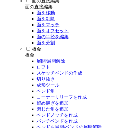
面の直接編集
面の直接編集
面を移動
面を削除
面をマッチ
面をオフセット
面の半径を編集
面を分割
板金
板金
展開/展開解除
ロフト
スケッチベンドの作成
切り抜き
成形ツール
ベンド角
コーナーリリーフを作成
留め継ぎを追加
閉じた角を追加
ベンドノッチを作成
パンチベンドを作成
ベンドを展開/ベンドの展開解除