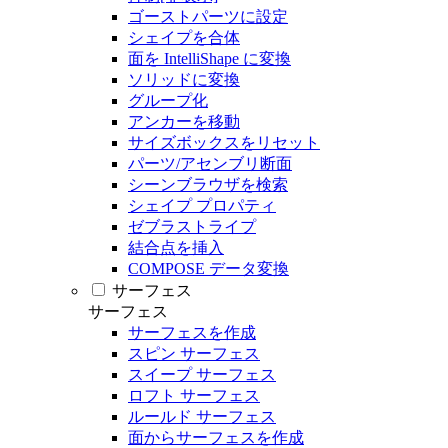
ゴーストパーツに設定
シェイプを合体
面を IntelliShape に変換
ソリッドに変換
グループ化
アンカーを移動
サイズボックスをリセット
パーツ/アセンブリ断面
シーンブラウザを検索
シェイプ プロパティ
ゼブラストライプ
結合点を挿入
COMPOSE データ変換
サーフェス
サーフェス
サーフェスを作成
スピン サーフェス
スイープ サーフェス
ロフト サーフェス
ルールド サーフェス
面からサーフェスを作成