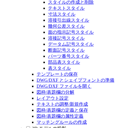
スタイルの作成と削除
テキストスタイル
寸法スタイル
溶接引出線スタイル
幾何公差スタイル
面の指示記号スタイル
溶接記号スタイル
データム記号スタイル
断面記号スタイル
パーツ番号スタイル
部品表スタイル
表スタイル
テンプレートの保存
DWG/DXF とシェイプフォントの準備
DWG/DXF ファイルを開く
図枠/表題欄の分解
レイアウト設定
テキストの調整/新規作成
図枠/表題欄の定義と保存
図枠/表題欄の属性定義
マッチングルールの作成