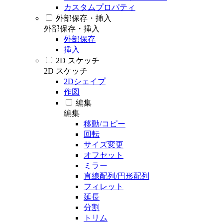
カスタムプロパティ
外部保存・挿入
外部保存・挿入
外部保存
挿入
2D スケッチ
2D スケッチ
2Dシェイプ
作図
編集
編集
移動/コピー
回転
サイズ変更
オフセット
ミラー
直線配列/円形配列
フィレット
延長
分割
トリム