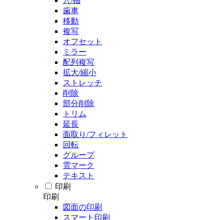
穴/軸
歯車
移動
複写
オフセット
ミラー
配列複写
拡大/縮小
ストレッチ
削除
部分削除
トリム
延長
面取り/フィレット
回転
グループ
雲マーク
テキスト
印刷
印刷
図面の印刷
スマート印刷