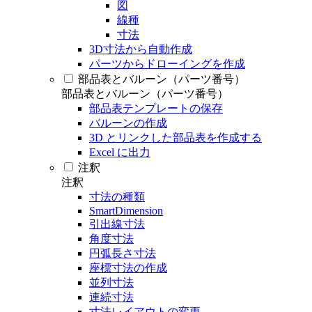
図
線種
寸法
3D寸法から自動作成
パーツからドローイングを作成
部品表とバルーン（パーツ番号）
部品表とバルーン（パーツ番号）
部品表テンプレートの保存
バルーンの作成
3D とリンクした部品表を作成する
Excel に出力
注釈
注釈
寸法の種類
SmartDimension
引出線寸法
角度寸法
円弧長さ寸法
座標寸法の作成
並列寸法
連続寸法
寸法レイアウトの変更