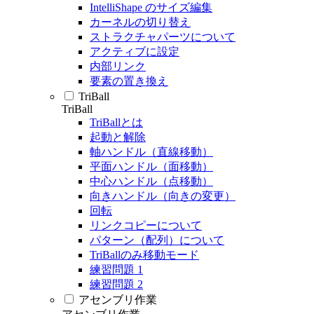
IntelliShape のサイズ編集
カーネルの切り替え
ストラクチャパーツについて
アクティブに設定
内部リンク
要素の置き換え
TriBall
TriBall
TriBallとは
起動と解除
軸ハンドル（直線移動）
平面ハンドル（面移動）
中心ハンドル（点移動）
向きハンドル（向きの変更）
回転
リンクコピーについて
パターン（配列）について
TriBallのみ移動モード
練習問題 1
練習問題 2
アセンブリ作業