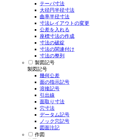
テーパ寸法
大径円半径寸法
曲率半径寸法
寸法レイアウトの変更
公差を入れる
座標寸法の作成
寸法の破綻
寸法の関連付け
寸法の整列
製図記号
製図記号
幾何公差
面の指示記号
溶接記号
引出線
面取り寸法
穴寸法
データム記号
ノック穴記号
図面注記
作図