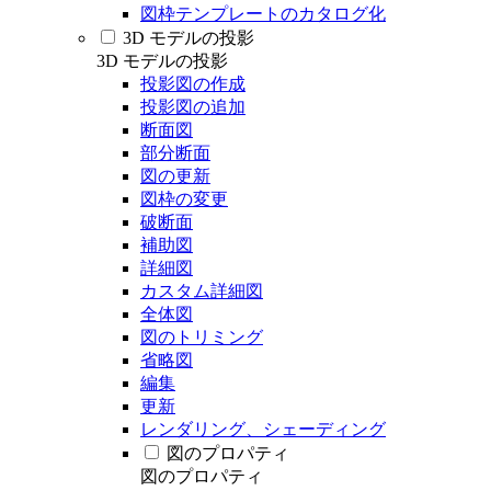
図枠テンプレートのカタログ化
3D モデルの投影
3D モデルの投影
投影図の作成
投影図の追加
断面図
部分断面
図の更新
図枠の変更
破断面
補助図
詳細図
カスタム詳細図
全体図
図のトリミング
省略図
編集
更新
レンダリング、シェーディング
図のプロパティ
図のプロパティ