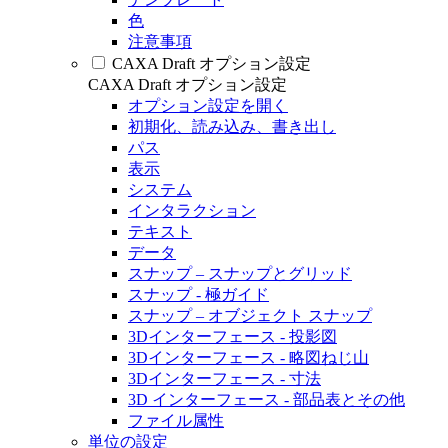
色
注意事項
CAXA Draft オプション設定
CAXA Draft オプション設定
オプション設定を開く
初期化、読み込み、書き出し
パス
表示
システム
インタラクション
テキスト
データ
スナップ – スナップとグリッド
スナップ - 極ガイド
スナップ – オブジェクト スナップ
3Dインターフェース - 投影図
3Dインターフェース - 略図ねじ山
3Dインターフェース - 寸法
3D インターフェース - 部品表とその他
ファイル属性
単位の設定