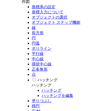
作図
座標系の設定
座標入力について
オブジェクトの選択
オブジェクト スナップ機能
線
長方形
円
円弧
ポリライン
平行線
中心線
環状中心線
正多角形
点
ハッチング
ハッチング
ハッチング
ハッチングを編集
塗りつぶし
楕円