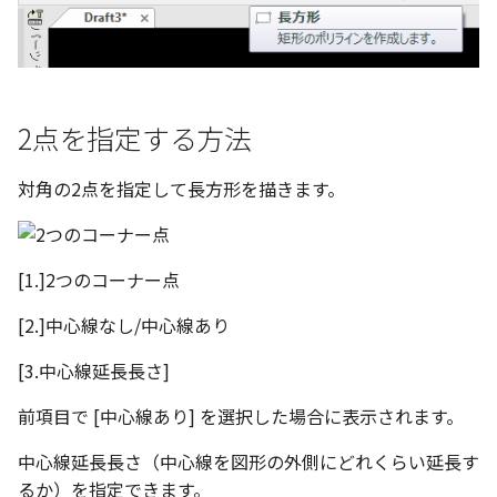
選択
い、単位設定画面の表示
の強化
を追加
図枠と表題欄の置き換え
ネットワークライセンス
注釈
フォルダー
長方形 の作図方法の追加
かしい
Smart Dimension で Ctrl
関連付けされたボディの
アップグレード時の注意点
DWG/DXF とシェイプフォン
ストラクチャパーツにつ
非表示・編集の制限
破断面
放射寸法
ノック穴記号
六角穴付ボルトをインポート
その他
データ
リンクコピーについて
隙間チェック
面間フィレット
スプライン
回転
留め継ぎを追加
データム記号スタイル
補助図
連続寸法
雲マーク
ーを押した際のアンカー
ォルトファイル名の改善
属性情報の一括設定 での
トの準備
DWG/DXFのインポートの
エッジ端に関連付けられ
投影図ごとのラベル表示
評価版 アクティベーション
スケッチ
板金 - 板金
ハッチング の強化
示改善
索機能
その他の表示不具合
化
ないベンドのサポート
管理者として実行
アクティブに設定
測定ツール
トリミング
3 点角度寸法
図面注記
アセンブリ
スナップ – スナップとグ
パターン（配列）につい
再生成
凝固
らせん
閉じた角を追加
断面記号スタイル
詳細図
寸法レイアウトの変更
回転
DWG/DXF ファイルを開く
穴リスト の表示内容の強
ライセンス形態
シートの選択
板金 – ストック
ド
ブロックのカウント機能
2点を指定する方法
エクスポートオプション
CAXA 部品表の順番が変わ
板金パーツ変換時のプロ
内部リンク
加
プロパティ
相対ビュー
連続角度寸法
投影図・アイソメ図を作成
TriBallのみ移動モード
表示を再作成
縫合
サーフェス上のスプライ
ベンドノッチを作成
パーツ番号スタイル
カスタム詳細図
公差を入れる
拡大/縮小
フォルト設定の追加
てしまう
ィ情報
図枠/表題欄の分解
追加した投影図の尺度
図面の印刷
レンダリング
スナップ - 極ガイド
対角の2点を指定して長方形を描きます。
要素の置き換え
ブロック関連のコマンド
外部保存・挿入
図の移動
ハーフ寸法
練習問題 1
抑制[非表示]
パッチ
動的フィレット
パンチベンドを作成
部品表スタイル
全体図
寸法の破綻
オフセット
アセンブリレベルでの [ア
CAXA 投影が遅い場合
ストックテーブルのソート
レイアウト設定
化
部品表の編集機能の強化
DWG/DXF形式にエクスポー
パフォーマンス
スナップ – オブジェクト 
ティブに設定]
フィルタリング
ト
ナップ
2D スケッチ
投影図の構成要素のレイヤー
テーパ寸法
練習問題 2
ゴーストパーツに設定
Triballで点を挿入
ベンドを展開/ベンドの展
表スタイル
図のトリミング
中心マーク
ミラー
Windows のシステムの確
テキストの調整/新規作成
表題欄情報のインポート/
寸法を一時的に非表示に
を指定
AutoCAD データ インポ
解除
[1.]2つのコーナー点
中心線と形状の異なる断
とトラブル問診票の記入
展開パーツ の曲げ部設定
クスポート
スタイルとレイヤー
3Dインターフェース - 投
押し出し
大径円半径寸法
シェイプを合体
省略図
中心線
延長
[2.]中心線なし/中心線あり
形を使用したロフトの改
図枠/表題欄の定義と保存
プロパティ情報とハッチ
投影レイヤーの選択/変更
2Dドローイング
クイックベンド
留め継ぎを追加 の正確性
一括寸法 の追加
の関連付け
カタログ
3Dインターフェース - 略
スピン
曲率半径寸法
面を IntelliShape に変換
編集
テキスト
分割/トリム
[3.中心線延長長さ]
干渉チェックでの直接編
強化
図枠/表題欄の属性定義
じ山
投影図を修正する
プロパティ リスト
コーナーブレーク
除外設定の追加
座標寸法 の関連付け
ラベルの位置をリセット
2D ドローイングと CAXA
スイープ
寸法レイアウトの変更
ソリッドに変換
更新
引出線付きテキスト
フィレット/面取り
前項目で [中心線あり] を選択した場合に表示されます。
マッチングルールの作成
Draft（2D ドラフト）の違い
3Dインターフェース - 寸
線の非表示/再表示
テンプレート
ソリッド/サーフェス展開
中心線延長長さ（中心線を図形の外側にどれくらい延長す
パーツの [ベンド/ツイスト
寸法許容差 の位置設定
アイテム番号のアルファ
ーツを作成
ロフト
公差を入れる
グループ化
レンダリング、シェーデ
ノック穴記号
グループ化/シェイプを結
るか）を指定できます。
機能の追加
ト表示
3D インターフェース - 部
曲線のプロパティ
色
グ