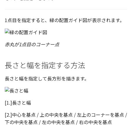
表とその他
寸法の再関連付け
板金パーツを作成
ブール演算
座標寸法の作成
アンカーを移動
穴の注釈
アセンブリレベルでのミ
図面作成時のシート設定
パーツプロパティ
注意事項
図のプロパティ
1点目を指定すると、緑の配置ガイド図が表示されます。
加
ファイル属性
ノック穴記号 の一括作成
ソリッドパーツから板金
パーツをシェル化
寸法の破綻
サイズボックスをリセッ
公差記入枠
エッジ配列-最大距離での
ツを作成
3D寸法から自動作成
間隔 の追加
寸法に引出線を設定
注釈記号のテンプレート
面を勾配
寸法の関連付け
パーツ/アセンブリ断面
データム記号
見積表
パーツからドローイング
赤丸が1点目のコーナー点
TriBall で作成した配列に
テキスト の プロパティ名 
印刷時の グレー・透明度 
成
パーツを分割する
寸法の整列
シーンブラウザを検索
データムターゲット
からフィーチャを追加す
追加
定
長さと幅を指定する方法
トリム
シェイプ プロパティ
面の指示記号
開始位置サポートによる
印刷ツール の PDF 出力設
山機能の改善
長さと幅を指定して長方形を描きます。
エンボス
ゼブラストライプ
溶接記号
DWF/DWXFファイル のサ
TriBall で作成した配列に
ート
ねじ山
結合点を挿入
ハッチング
からリンクを作成する
[1.]長さと幅
タッチスクリーンジェス
カタログ
COMPOSE データ変換
穴リスト
シェル化の際にエラー箇
に対応
[2.]中心を基点 / 上の中央を基点 / 左上のコーナーを基点 /
ハイライト表示
下の中央を基点 / 左の中央を基点 / 右の中央を基点
インポート/エクスポート
デザインバリエーション
塗りつぶし/ハッチングの
ト