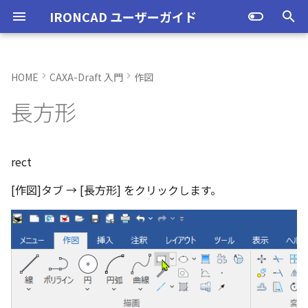
IRONCAD ユーザーガイド
検
索
HOME
CAXA-Draft 入門
作図
IRONCAD の動作環境
IRONCADオプション設定
起動と終了
ユーザーインターフェースと
表示操作
CAXA Draft のテンプレートに
投影図の作成
3Dとリンクあり
ブロック
寸法の種類
幾何公差
2点を指定する方法
ハッチング
図面の印刷
起動と終了
新規シーンを開く
モデリング機能の改善
トラブル発生時のお問い合わ
アクティベーション
アップグレード
NLMインストール
購入ライセンス
オプション設定を開く
オプション設定を開く
ユーザーインターフェー
IRONCAD で扱う要素
TriBallとは
アセンブリの作成と解除
概要
SmartDimension
パーツ プロパティ
外部保存
2Dシェイプ
押し出し
スピン
スイープ
ロフト
エンボス
ねじ山
カタログ
インポート
配置拘束
サーフェスを作成
直線
トリム
3D曲線に寸法を指定
3D 曲線を編集
面を移動
展開/展開解除
スポイトへ抽出
配管コマンド
スタイルの作成と削除
オプション設定
ユーザーインターフェー
図枠テンプレートの保存
投影図の作成
部品表テンプレートの保
寸法の種類
ポリライン
スタイルとレイヤー
カタログ
お気に入りカタログの追
寸法作成時にパーツを参
曲線に接するエッジ配列
クイックベンド の追加
SLDDRWファイル のイン
カタログに DWGファイル
3Dデータの自動バックア
トランスレーターの強化
一部がワイヤー表示にな
を
長方形
各部名称
ついて
せ方法
各部名称
各部名称
化
ート
インポート
プ設定
小さなパーツが表示され
初
インストール
CAXA Draft オプション設
オプション設定
シートの切り替え
投影図の追加
3Dとリンクなし
PDF読み込み
クイック寸法
面の指示記号
長さと幅を指定する方法
ハッチングを編集
スマート印刷
設定
パーツ 1 を作成
スケッチ機能の改善
PC移行
ライセンスの確認方法(US
NLM起動
TERMライセンス
全般
初期化、読み込み、書き
要素の選択方法
起動と解除
アセンブリ構造の変更
非表示
その他の測定ツール
アセンブリ プロパティ
挿入
作図
押し出しウィザード
スピンウィザード
スイープウィザード
ロフトウィザード
ラップエンボス
略図ねじ山
カタログセット
エクスポート
拘束関係の表示
スピン サーフェス
円
移動
3D曲線に拘束を設定
3D 曲線を作成
面を削除
ロフト
今すぐレンダリング
配管の作成例
テキストスタイル
シート背景の設定
図枠テンプレートのカタ
投影図の追加
バルーンの作成
SmartDimension
2点、接線、垂線
スタイルの設定
カタログセット
シーンブラウザとファイ
フィーチャからスケッチ
曲加工ストック の断面図
MP4形式でのアニメーシ
定
インターフェースのカスタマ
テンプレートの作成手順
表示不具合の原因と対処
インターフェースのカス
インターフェースのカス
化
存名の設定方法の変更
出
ストラクチャフレームの
任意の投影図の部品表作
投影図 の尺度設定
一括ですべてのファイル
エクスポート
パーツ/アセンブリが透け
期
イズ
法
イズ
イズ
ム機能の強化
存/閉じる
いる
アンインストール
ユーザーインターフェース
補助図
既存の部品表を変換する
画像の挿入
並列寸法
溶接記号
ユーザーインターフェース
パーツ 2 を作成
ストラクチャパーツ
ライセンスの確認方法(ス
NLM再起動
パーツ
パス
カタログからのドラッグ
軸ハンドル（直線移動）
アセンブリフィーチャ 押
抑制[非表示]
Triball 機能で寸法作成
既定のプロパティ項目の
編集
簡単押し出し
簡単スピン
簡単スイープ
簡単ロフト
パーツの入れ替え
親に固定
スイープ サーフェス
円弧
フィレット/面取り
交差曲線
面をマッチ
スケッチベンドの作成
アニメーション
寸法スタイル
管理者として実行
断面図
3D とリンクした部品表を
引出線寸法
四角形・多角形
レイヤーの設定
アイテムの入れ替え
見積表 に価格列を追加
rect
化
単位の設定
JIS の BLANK テンプレート
ンドアロン)
ロップによるモデリング
出しカット
成する
オブジェクトビューア/プ
フィレットのための選択
穴寸法の自動算出 の強化
寸法補助線の長さ設定
[作図]タブ → [長方形] をクリックします。
を開く
不具合報告・修正プログラム
パティリストに表示
ルターの追加
ストラクチャフレームの
すべてのパーツ/アセンブ
円柱や円柱穴が丸く表示
ライセンスタイプ
表示操作
断面図
Excel に出力
連続寸法
引出線
図枠テンプレート
ねじ穴を作成
板金機能の改善
クライアント設定
アセンブリ
表示
平面ハンドル（面移動）
ゴーストパーツに設定
カスタムプロパティ
DWG/DXF のインポート
選択した面を押し出し
ガイドラインを使用した
ProActiveBOM
メカニズムモード
ロフト サーフェス
長方形
サイズ変更
投影曲線
面をオフセット
切り抜き
テクスチャ
溶接引出線スタイル
オプション設定の読込・
部分断面
角度寸法
円
カタログの右クリックメ
スケッチベンド の設定を
設定
を自動的に外部保存する
ない
オプション設定の読込・書出
SmartSnap（スマートス
アセンブリフィーチャ 穴
ト
Excel に出力
ー
存
グループとして配列
Smart Dimension 投影時
レイヤーの定義
ップ）機能
プロパティリストでのプ
断面図形の表示精度の向
自動整列
スタンドアロンライセン
シェイプ
部分断面
角度寸法
面取り寸法
3D モデルの投影
パーツ 3 を作成
CAXAドラフトの改善
アップグレード
インタラクション - イン
システム
中心ハンドル（点移動）
その他の機能
拘束
カタログの右クリックメ
干渉チェック
ルールド サーフェス
多角形
配列
曲線をラップ
面の半径を編集
成形ツール
バンプ
幾何公差スタイル
シート設定
図の更新
円弧長さ寸法
円弧
ティ編集
フィーチャのグループ化
TriBall で作成した配列の
ユーザーインターフェー
ス
カタログ、テンプレートファ
クション
ー
配列で作成したスケッチ
スプライン の制御点
集
表示不具合
イルの移行
スタイルの設定
IntelliShape のサイズ編
投影オプションの追加
沿ってベンドを作成
投影図の中心基準で位置
TriBall
省略図
円弧長さ寸法
穴寸法
部品表とバルーン（パー
斜め穴を作成
2Dドローイングの改善
ライセンスの確認方法(ネ
インタラクション
向きハンドル（向きの変
表示
解析
面からサーフェスを作成
点
ミラー
アイソパラメトリック曲
面を分割
ベンド角
ライトを挿入
面の指示記号スタイル
図枠の変更
座標寸法の作成
楕円
カタログブラウザでの
パーツプロパティをボデ
新
モバイルライセンス
ツ番号）
トワーク)
インタラクション - マウス
ポリライン の半径の編集
Ctrl+C/Ctrl+V のサポート
反映させる
メカニズムモード中のパ
トグルハンドルが表示さ
注意点
テンプレートの保存
カーネルの切り替え
パラメータ化による寸法
スケッチベンド にハンド
アセンブリ作業
詳細図
一括寸法
データム記号
フィーチャを編集
システム
テキスト
回転
√aエラーチェック
メッシュサーフェス
楕円
軸でミラー
ブリッジ曲線
コーナーリリーフを作成
カメラ
溶接記号スタイル
破断面
並列寸法
スプライン