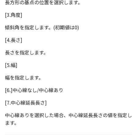
長方形の基点の位置を選択します。
編集ハンドルでの上限/下
示設定
ツール
設定の強化
空の表
[3.角度]
DWGファイル の関連付け
サーフェス
サーフェスの G2タイプ の
化
傾斜角を指定します。(初期値は0)
略図ねじ山
ポート
3D曲線
[4.長さ]
テキスト編集の強化
配置拘束時にグローバル
3D曲線を編集
長さを指定します。
系を参照
複数のファイルを一括で
[5.幅]
3D曲線の拘束
配置拘束-フォロワー/カム
寸法の整列 機能の追加
束の強化
幅を指定します。
オブジェクトから3D曲線
オンラインヘルプ の使用
を作成
[6.]中心線なし/中心線あり
パラメーター Excel連携時
レイアウト変更
ダイアログ非表示設定
[7.中心線延長長さ]
面の直接編集
配管機能の追加
中心線ありを選択した場合、中心線延長長さの値を指定し
ストラクチャパーツ の ボ
板金
ます。
ィ の色で投影
TriBall [点からの距離を編
SmartPaint
で寸法拘束を作成