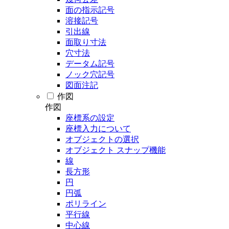
面の指示記号
溶接記号
引出線
面取り寸法
穴寸法
データム記号
ノック穴記号
図面注記
作図
作図
座標系の設定
座標入力について
オブジェクトの選択
オブジェクト スナップ機能
線
長方形
円
円弧
ポリライン
平行線
中心線