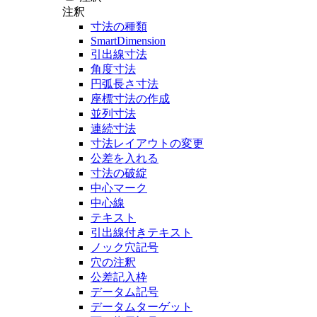
注釈
寸法の種類
SmartDimension
引出線寸法
角度寸法
円弧長さ寸法
座標寸法の作成
並列寸法
連続寸法
寸法レイアウトの変更
公差を入れる
寸法の破綻
中心マーク
中心線
テキスト
引出線付きテキスト
ノック穴記号
穴の注釈
公差記入枠
データム記号
データムターゲット