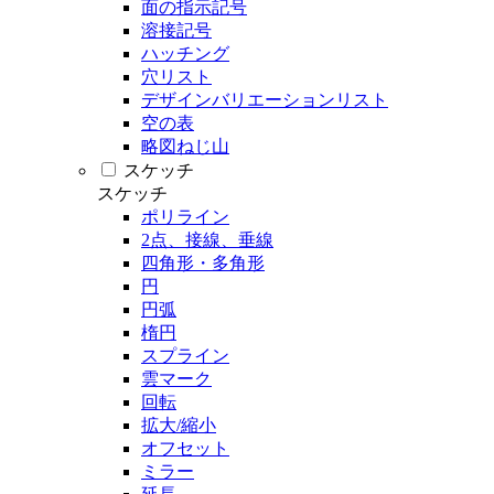
面の指示記号
溶接記号
ハッチング
穴リスト
デザインバリエーションリスト
空の表
略図ねじ山
スケッチ
スケッチ
ポリライン
2点、接線、垂線
四角形・多角形
円
円弧
楕円
スプライン
雲マーク
回転
拡大/縮小
オフセット
ミラー