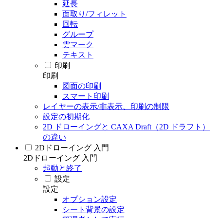
延長
面取り/フィレット
回転
グループ
雲マーク
テキスト
印刷
印刷
図面の印刷
スマート印刷
レイヤーの表示/非表示、印刷の制限
設定の初期化
2D ドローイングと CAXA Draft（2D ドラフト）
の違い
2Dドローイング 入門
2Dドローイング 入門
起動と終了
設定
設定
オプション設定
シート背景の設定