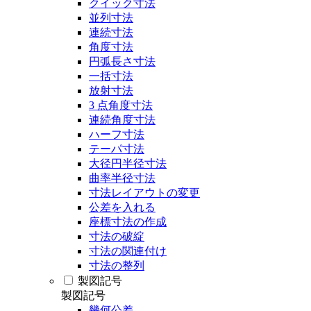
クイック寸法
並列寸法
連続寸法
角度寸法
円弧長さ寸法
一括寸法
放射寸法
3 点角度寸法
連続角度寸法
ハーフ寸法
テーパ寸法
大径円半径寸法
曲率半径寸法
寸法レイアウトの変更
公差を入れる
座標寸法の作成
寸法の破綻
寸法の関連付け
寸法の整列
製図記号
製図記号
幾何公差