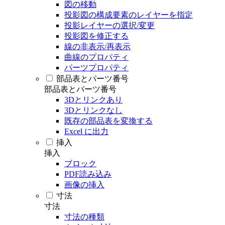
図の移動
投影図の構成要素のレイヤーを指定
投影レイヤーの選択/変更
投影図を修正する
線の非表示/再表示
曲線のプロパティ
パーツプロパティ
部品表とパーツ番号
部品表とパーツ番号
3Dとリンクあり
3Dとリンクなし
既存の部品表を変換する
Excel に出力
挿入
挿入
ブロック
PDF読み込み
画像の挿入
寸法
寸法
寸法の種類