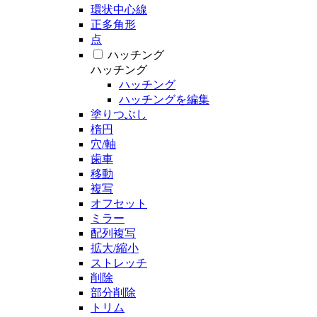
環状中心線
正多角形
点
ハッチング
ハッチング
ハッチング
ハッチングを編集
塗りつぶし
楕円
穴/軸
歯車
移動
複写
オフセット
ミラー
配列複写
拡大/縮小
ストレッチ
削除
部分削除
トリム