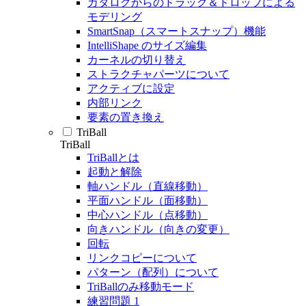
カタログからのドラッグ＆ドロップによる
モデリング
SmartSnap（スマートスナップ）機能
IntelliShape のサイズ編集
カーネルの切り替え
ストラクチャパーツについて
アクティブに設定
内部リンク
要素の置き換え
TriBall
TriBall
TriBallとは
起動と解除
軸ハンドル（直線移動）
平面ハンドル（面移動）
中心ハンドル（点移動）
向きハンドル（向きの変更）
回転
リンクコピーについて
パターン（配列）について
TriBallのみ移動モード
練習問題 1