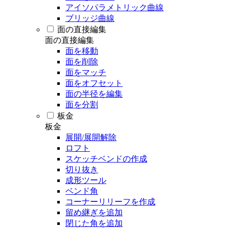
アイソパラメトリック曲線
ブリッジ曲線
面の直接編集
面の直接編集
面を移動
面を削除
面をマッチ
面をオフセット
面の半径を編集
面を分割
板金
板金
展開/展開解除
ロフト
スケッチベンドの作成
切り抜き
成形ツール
ベンド角
コーナーリリーフを作成
留め継ぎを追加
閉じた角を追加