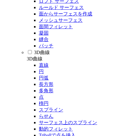
ロフト サーフェス
ルールド サーフェス
面からサーフェスを作成
メッシュサーフェス
面間フィレット
凝固
縫合
パッチ
3D曲線
3D曲線
直線
円
円弧
長方形
多角形
点
楕円
スプライン
らせん
サーフェス上のスプライン
動的フィレット
Triballで点を挿入