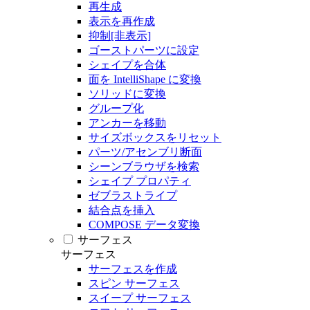
再生成
表示を再作成
抑制[非表示]
ゴーストパーツに設定
シェイプを合体
面を IntelliShape に変換
ソリッドに変換
グループ化
アンカーを移動
サイズボックスをリセット
パーツ/アセンブリ断面
シーンブラウザを検索
シェイプ プロパティ
ゼブラストライプ
結合点を挿入
COMPOSE データ変換
サーフェス
サーフェス
サーフェスを作成
スピン サーフェス
スイープ サーフェス