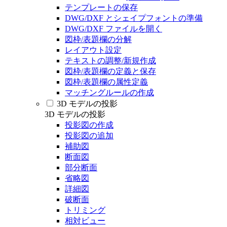
テンプレートの保存
DWG/DXF とシェイプフォントの準備
DWG/DXF ファイルを開く
図枠/表題欄の分解
レイアウト設定
テキストの調整/新規作成
図枠/表題欄の定義と保存
図枠/表題欄の属性定義
マッチングルールの作成
3D モデルの投影
3D モデルの投影
投影図の作成
投影図の追加
補助図
断面図
部分断面
省略図
詳細図
破断面
トリミング
相対ビュー