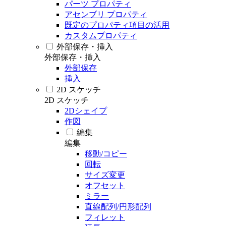
パーツ プロパティ
アセンブリ プロパティ
既定のプロパティ項目の活用
カスタムプロパティ
外部保存・挿入
外部保存・挿入
外部保存
挿入
2D スケッチ
2D スケッチ
2Dシェイプ
作図
編集
編集
移動/コピー
回転
サイズ変更
オフセット
ミラー
直線配列/円形配列
フィレット