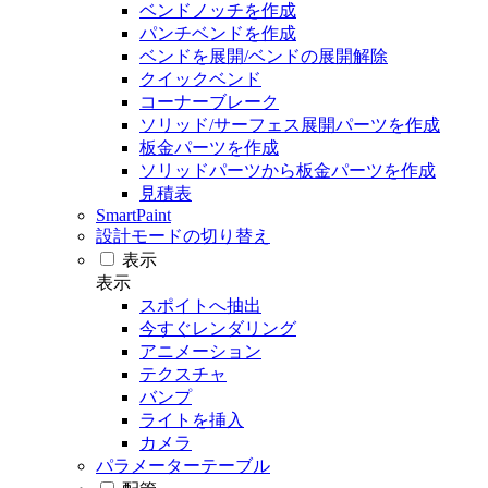
ベンドノッチを作成
パンチベンドを作成
ベンドを展開/ベンドの展開解除
クイックベンド
コーナーブレーク
ソリッド/サーフェス展開パーツを作成
板金パーツを作成
ソリッドパーツから板金パーツを作成
見積表
SmartPaint
設計モードの切り替え
表示
表示
スポイトへ抽出
今すぐレンダリング
アニメーション
テクスチャ
バンプ
ライトを挿入
カメラ
パラメーターテーブル