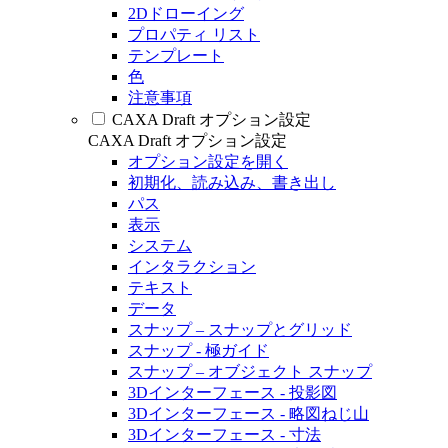
2Dドローイング
プロパティ リスト
テンプレート
色
注意事項
CAXA Draft オプション設定
CAXA Draft オプション設定
オプション設定を開く
初期化、読み込み、書き出し
パス
表示
システム
インタラクション
テキスト
データ
スナップ – スナップとグリッド
スナップ - 極ガイド
スナップ – オブジェクト スナップ
3Dインターフェース - 投影図
3Dインターフェース - 略図ねじ山
3Dインターフェース - 寸法