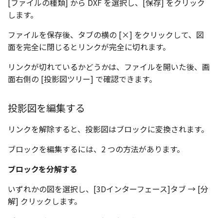
[ファイルの種類] から DXF を選択し、[保存] をクリック
編集ハンドルでの上限/下
示設定
ツール
ストレッチ
します。
設定の強化
空の表
DWGファイル の関連付け
サーフェス
削除
ファイルを保存後、タブの横の [×] をクリックして、図
サーフェスの G2タイプ の
化
略図ねじ山
面を完全に閉じるとリンクが完全に切れます。
ポート
3D曲線
部分削除
テキスト編集の強化
リンクが切れているかどうかは、ファイルを開いた後、画
配置拘束時にグローバル
面右側の [投影図ツリー] で確認できます。
3D曲線を編集
トリム
系を参照
複数のファイルを一括で
3D曲線の拘束
延長
投影図を編集する
配置拘束-フォロワー/カム
寸法の整列 機能の追加
束の強化
オブジェクトから3D曲線
面取り/フィレット
リンクを解除すると、投影図はブロックに変換されます。
オンラインヘルプ の使用
を作成
パラメーター Excel連携時
ブロックを編集するには、2 つの方法があります。
回転
レイアウト変更
ダイアログ非表示設定
面の直接編集
ブロックを分解する
グループ
配管機能の追加
ストラクチャパーツ の ボ
板金
いずれかの図を選択し、[3Dインターフェース]タブ → [分
ィ の色で投影
雲マーク
解] クリックします。
TriBall [点からの距離を編
SmartPaint
で寸法拘束を作成