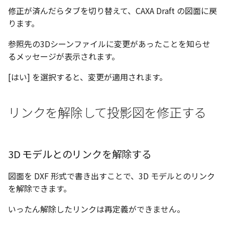
選択
い、単位設定画面の表示
投影図を編集する
の強化
を追加
図枠と表題欄の置き換え
ネットワークライセンス
注釈
フォルダー
長方形 の作図方法の追加
修正が済んだらタブを切り替えて、CAXA Draft の図面に戻
かしい
Smart Dimension で Ctrl
関連付けされたボディの
アップグレード時の注意点
DWG/DXF とシェイプフォン
ストラクチャパーツにつ
非表示・編集の制限
放射寸法
ノック穴記号
円弧
六角穴付ボルトをインポート
その他
データ
リンクコピーについて
隙間チェック
面間フィレット
スプライン
回転
留め継ぎを追加
データム記号スタイル
補助図
連続寸法
雲マーク
ります。
ーを押した際のアンカー
ォルトファイル名の改善
属性情報の一括設定 での
トの準備
ブロックを分解する
DWG/DXFのインポートの
エッジ端に関連付けられ
投影図ごとのラベル表示
評価版 アクティベーション
スケッチ
板金 - 板金
ハッチング の強化
示改善
索機能
その他の表示不具合
化
ないベンドのサポート
管理者として実行
アクティブに設定
測定ツール
3 点角度寸法
図面注記
ポリライン
アセンブリ
スナップ – スナップとグ
パターン（配列）につい
再生成
凝固
らせん
閉じた角を追加
断面記号スタイル
詳細図
寸法レイアウトの変更
回転
参照先の3Dシーンファイルに変更があったことを知らせ
DWG/DXF ファイルを開く
ブロックの編集モードを
穴リスト の表示内容の強
ライセンス形態
シートの選択
板金 – ストック
ド
ブロックのカウント機能
るメッセージが表示されます。
エクスポートオプション
CAXA 部品表の順番が変わ
起動する
板金パーツ変換時のプロ
内部リンク
加
プロパティ
連続角度寸法
平行線
投影図・アイソメ図を作成
TriBallのみ移動モード
表示を再作成
縫合
サーフェス上のスプライ
ベンドノッチを作成
パーツ番号スタイル
カスタム詳細図
公差を入れる
拡大/縮小
フォルト設定の追加
てしまう
ィ情報
図枠/表題欄の分解
追加した投影図の尺度
図面の印刷
[はい] を選択すると、変更が適用されます。
レンダリング
スナップ - 極ガイド
要素の置き換え
ブロック関連のコマンド
外部保存・挿入
ハーフ寸法
中心線
練習問題 1
抑制[非表示]
パッチ
動的フィレット
パンチベンドを作成
部品表スタイル
全体図
寸法の破綻
オフセット
アセンブリレベルでの [ア
CAXA 投影が遅い場合
ストックテーブルのソート
レイアウト設定
化
部品表の編集機能の強化
DWG/DXF形式にエクスポー
パフォーマンス
スナップ – オブジェクト 
リンクを解除して投影図を修正する
ティブに設定]
フィルタリング
ト
ナップ
2D スケッチ
テーパ寸法
環状中心線
練習問題 2
ゴーストパーツに設定
Triballで点を挿入
ベンドを展開/ベンドの展
表スタイル
図のトリミング
中心マーク
ミラー
Windows のシステムの確
テキストの調整/新規作成
表題欄情報のインポート/
寸法を一時的に非表示に
AutoCAD データ インポ
解除
中心線と形状の異なる断
とトラブル問診票の記入
展開パーツ の曲げ部設定
クスポート
スタイルとレイヤー
3Dインターフェース - 投
押し出し
大径円半径寸法
正多角形
シェイプを合体
省略図
中心線
延長
形を使用したロフトの改
図枠/表題欄の定義と保存
プロパティ情報とハッチ
2Dドローイング
クイックベンド
3D モデルとのリンクを解除する
留め継ぎを追加 の正確性
一括寸法 の追加
の関連付け
カタログ
3Dインターフェース - 略
スピン
曲率半径寸法
点
面を IntelliShape に変換
編集
テキスト
分割/トリム
干渉チェックでの直接編
強化
図枠/表題欄の属性定義
じ山
プロパティ リスト
コーナーブレーク
図面を DXF 形式で書き出すことで、3D モデルとのリンク
除外設定の追加
座標寸法 の関連付け
ラベルの位置をリセット
2D ドローイングと CAXA
スイープ
寸法レイアウトの変更
ハッチング
ソリッドに変換
更新
引出線付きテキスト
フィレット/面取り
を解除できます。
マッチングルールの作成
Draft（2D ドラフト）の違い
3Dインターフェース - 寸
テンプレート
ソリッド/サーフェス展開
いったん解除したリンクは再定義ができません。
パーツの [ベンド/ツイスト
寸法許容差 の位置設定
アイテム番号のアルファ
ーツを作成
ロフト
公差を入れる
塗りつぶし
グループ化
レンダリング、シェーデ
ノック穴記号
グループ化/シェイプを結
機能の追加
ト表示
3D インターフェース - 部
色
グ