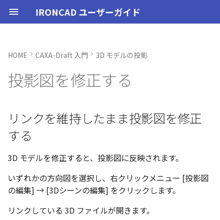
IRONCAD ユーザーガイド
HOME
CAXA-Draft 入門
3D モデルの投影
IRONCAD の動作環境
IRONCADオプション設定
起動と終了
ユーザーインターフェースと
表示操作
CAXA Draft のテンプレートに
リンクを維持したまま投影図
3Dとリンクあり
ブロック
寸法の種類
幾何公差
座標系の設定
図面の印刷
起動と終了
新規シーンを開く
モデリング機能の改善
トラブル発生時のお問い合わ
アクティベーション
アップグレード
NLMインストール
購入ライセンス
オプション設定を開く
オプション設定を開く
ユーザーインターフェー
IRONCAD で扱う要素
TriBallとは
アセンブリの作成と解除
概要
SmartDimension
パーツ プロパティ
外部保存
2Dシェイプ
押し出し
スピン
スイープ
ロフト
エンボス
ねじ山
カタログ
インポート
配置拘束
サーフェスを作成
直線
トリム
3D曲線に寸法を指定
3D 曲線を編集
面を移動
展開/展開解除
スポイトへ抽出
配管コマンド
スタイルの作成と削除
ハッチング
オプション設定
ユーザーインターフェー
図枠テンプレートの保存
投影図の作成
部品表テンプレートの保
寸法の種類
ポリライン
スタイルとレイヤー
カタログ
お気に入りカタログの追
寸法作成時にパーツを参
曲線に接するエッジ配列
クイックベンド の追加
SLDDRWファイル のイン
カタログに DWGファイル
3Dデータの自動バックア
トランスレーターの強化
一部がワイヤー表示にな
投影図を修正する
各部名称
ついて
を修正する
せ方法
各部名称
各部名称
化
ート
インポート
プ設定
小さなパーツが表示され
インストール
CAXA Draft オプション設
オプション設定
シートの切り替え
3Dとリンクなし
PDF読み込み
クイック寸法
面の指示記号
座標入力について
スマート印刷
設定
パーツ 1 を作成
スケッチ機能の改善
PC移行
ライセンスの確認方法(US
NLM起動
TERMライセンス
全般
初期化、読み込み、書き
要素の選択方法
起動と解除
アセンブリ構造の変更
非表示
その他の測定ツール
アセンブリ プロパティ
挿入
作図
押し出しウィザード
スピンウィザード
スイープウィザード
ロフトウィザード
ラップエンボス
略図ねじ山
カタログセット
エクスポート
拘束関係の表示
スピン サーフェス
円
移動
3D曲線に拘束を設定
3D 曲線を作成
面を削除
ロフト
今すぐレンダリング
配管の作成例
テキストスタイル
ハッチングを編集
シート背景の設定
図枠テンプレートのカタ
投影図の追加
バルーンの作成
SmartDimension
2点、接線、垂線
スタイルの設定
カタログセット
シーンブラウザとファイ
フィーチャからスケッチ
曲加工ストック の断面図
MP4形式でのアニメーシ
定
インターフェースのカスタマ
テンプレートの作成手順
リンクを解除して投影図を修
表示不具合の原因と対処
インターフェースのカス
インターフェースのカス
化
存名の設定方法の変更
出
ストラクチャフレームの
任意の投影図の部品表作
投影図 の尺度設定
一括ですべてのファイル
エクスポート
パーツ/アセンブリが透け
イズ
正する
法
イズ
イズ
ム機能の強化
存/閉じる
いる
アンインストール
ユーザーインターフェース
既存の部品表を変換する
画像の挿入
並列寸法
溶接記号
オブジェクトの選択
ユーザーインターフェース
パーツ 2 を作成
ストラクチャパーツ
リンクを維持したまま投影図を修正
ライセンスの確認方法(ス
NLM再起動
パーツ
パス
カタログからのドラッグ
軸ハンドル（直線移動）
アセンブリフィーチャ 押
抑制[非表示]
Triball 機能で寸法作成
既定のプロパティ項目の
編集
簡単押し出し
簡単スピン
簡単スイープ
簡単ロフト
パーツの入れ替え
親に固定
スイープ サーフェス
円弧
フィレット/面取り
交差曲線
面をマッチ
スケッチベンドの作成
アニメーション
寸法スタイル
管理者として実行
断面図
3D とリンクした部品表を
引出線寸法
四角形・多角形
レイヤーの設定
アイテムの入れ替え
見積表 に価格列を追加
単位の設定
JIS の BLANK テンプレート
ンドアロン)
ロップによるモデリング
出しカット
成する
オブジェクトビューア/プ
フィレットのための選択
穴寸法の自動算出 の強化
寸法補助線の長さ設定
する
を開く
不具合報告・修正プログラム
3D モデルとのリンクを解
パティリストに表示
ルターの追加
ストラクチャフレームの
すべてのパーツ/アセンブ
円柱や円柱穴が丸く表示
ライセンスタイプ
表示操作
Excel に出力
連続寸法
引出線
オブジェクト スナップ機能
図枠テンプレート
ねじ穴を作成
板金機能の改善
クライアント設定
アセンブリ
表示
平面ハンドル（面移動）
ゴーストパーツに設定
カスタムプロパティ
DWG/DXF のインポート
選択した面を押し出し
ガイドラインを使用した
ProActiveBOM
メカニズムモード
ロフト サーフェス
長方形
サイズ変更
投影曲線
面をオフセット
切り抜き
テクスチャ
溶接引出線スタイル
オプション設定の読込・
部分断面
角度寸法
円
カタログの右クリックメ
スケッチベンド の設定を
除する
設定
を自動的に外部保存する
ない
オプション設定の読込・書出
SmartSnap（スマートス
アセンブリフィーチャ 穴
ト
Excel に出力
ー
存
グループとして配列
Smart Dimension 投影時
3D モデルを修正すると、投影図に反映されます。
レイヤーの定義
ップ）機能
プロパティリストでのプ
断面図形の表示精度の向
自動整列
スタンドアロンライセン
シェイプ
角度寸法
面取り寸法
線
3D モデルの投影
パーツ 3 を作成
CAXAドラフトの改善
アップグレード
インタラクション - イン
システム
中心ハンドル（点移動）
その他の機能
拘束
カタログの右クリックメ
干渉チェック
ルールド サーフェス
多角形
配列
曲線をラップ
面の半径を編集
成形ツール
バンプ
幾何公差スタイル
シート設定
図の更新
円弧長さ寸法
円弧
オプション設定の変更
ティ編集
フィーチャのグループ化
TriBall で作成した配列の
ユーザーインターフェー
ス
カタログ、テンプレートファ
クション
ー
配列で作成したスケッチ
スプライン の制御点
いずれかの方向図を選択し、右クリックメニュー [投影図
集
表示不具合
イルの移行
スタイルの設定
IntelliShape のサイズ編
投影オプションの追加
沿ってベンドを作成
投影図の中心基準で位置
TriBall
円弧長さ寸法
穴寸法
長方形
部品表とバルーン（パー
斜め穴を作成
2Dドローイングの改善
ライセンスの確認方法(ネ
インタラクション
向きハンドル（向きの変
表示
解析
面からサーフェスを作成
点
ミラー
アイソパラメトリック曲
面を分割
ベンド角
ライトを挿入
面の指示記号スタイル
図枠の変更
座標寸法の作成
楕円
の編集] → [3Dシーンの編集] をクリックします。
ファイルを DXF で保存
カタログブラウザでの
パーツプロパティをボデ
新
モバイルライセンス
ツ番号）
トワーク)
インタラクション - マウス
ポリライン の半径の編集
リンクしている 3D ファイルが開きます。
Ctrl+C/Ctrl+V のサポート
反映させる
メカニズムモード中のパ
トグルハンドルが表示さ
注意点
テンプレートの保存
カーネルの切り替え
パラメータ化による寸法
スケッチベンド にハンド
アセンブリ作業
一括寸法
データム記号
円
フィーチャを編集
システム
テキスト
回転
√aエラーチェック
メッシュサーフェス
楕円
軸でミラー
ブリッジ曲線
コーナーリリーフを作成
カメラ
溶接記号スタイル
破断面
並列寸法
スプライン