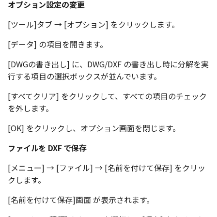
オプション設定の変更
表とその他
寸法の再関連付け
板金パーツを作成
ブール演算
座標寸法の作成
楕円
アンカーを移動
穴の注釈
アセンブリレベルでのミ
図面作成時のシート設定
注意事項
図のプロパティ
[ツール]タブ → [オプション] をクリックします。
加
ファイル属性
ノック穴記号 の一括作成
ソリッドパーツから板金
パーツをシェル化
寸法の破綻
穴/軸
サイズボックスをリセッ
公差記入枠
[データ] の項目を開きます。
エッジ配列-最大距離での
ツを作成
3D寸法から自動作成
間隔 の追加
寸法に引出線を設定
注釈記号のテンプレート
面を勾配
寸法の関連付け
歯車
パーツ/アセンブリ断面
データム記号
[DWGの書き出し] に、DWG/DXF の書き出し時に分解を実
見積表
パーツからドローイング
行する項目の選択ボックスが並んでいます。
TriBall で作成した配列に
テキスト の プロパティ名 
印刷時の グレー・透明度 
成
パーツを分割する
寸法の整列
移動
シーンブラウザを検索
データムターゲット
からフィーチャを追加す
追加
定
[すべてクリア] をクリックして、すべての項目のチェック
トリム
複写
シェイプ プロパティ
面の指示記号
を外します。
開始位置サポートによる
印刷ツール の PDF 出力設
山機能の改善
[OK] をクリックし、オプション画面を閉じます。
エンボス
オフセット
ゼブラストライプ
溶接記号
DWF/DWXFファイル のサ
ファイルを DXF で保存
TriBall で作成した配列に
ート
ねじ山
ミラー
結合点を挿入
ハッチング
からリンクを作成する
[メニュー] → [ファイル] → [名前を付けて保存] をクリッ
タッチスクリーンジェス
カタログ
配列複写
COMPOSE データ変換
穴リスト
クします。
シェル化の際にエラー箇
に対応
ハイライト表示
[名前を付けて保存]画面 が表示されます。
インポート/エクスポート
拡大/縮小
デザインバリエーション
塗りつぶし/ハッチングの
ト