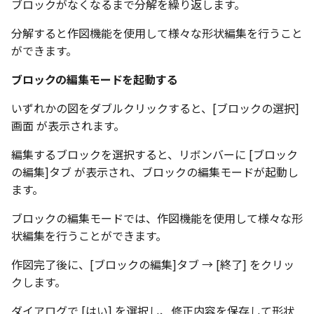
環状配列の中心線
ブロックがなくなるまで分解を繰り返します。
テキスト
設計モードの切り替え
分解すると作図機能を使用して様々な形状編集を行うこと
材料のみをカタログに登
自動穴リスト のカウント
ができます。
る
の改善
表示
ブロックの編集モードを起動する
ミラーパーツ/アセンブリ
同心円の重なり合う中心
パラメーターテーブル
オプション強化
削除
いずれかの図をダブルクリックすると、[ブロックの選択]
画面 が表示されます。
配管
TriBall で作成した配列の
投影図の中心基準で位置
タログ登録をサポート
編集するブロックを選択すると、リボンバーに [ブロック
新
の編集]タブ が表示され、ブロックの編集モードが起動し
配列された抑制フィーチ
ます。
延長
ブロックの編集モードでは、作図機能を使用して様々な形
状編集を行うことができます。
アセンブリのサイズボッ
機能の強化
作図完了後に、[ブロックの編集]タブ → [終了] をクリッ
クします。
アセンブリフィーチャ の
マンド追加
ダイアログで [はい] を選択し、修正内容を保存して形状