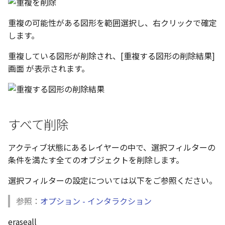
表とその他
寸法の再関連付け
板金パーツを作成
ブール演算
座標寸法の作成
アンカーを移動
穴の注釈
アセンブリレベルでのミ
重複の可能性がある図形を範囲選択し、右クリックで確定
図面作成時のシート設定
パーツプロパティ
注意事項
図のプロパティ
加
します。
ファイル属性
ノック穴記号 の一括作成
ソリッドパーツから板金
パーツをシェル化
寸法の破綻
サイズボックスをリセッ
公差記入枠
エッジ配列-最大距離での
ツを作成
3D寸法から自動作成
重複している図形が削除され、[重複する図形の削除結果]
間隔 の追加
寸法に引出線を設定
注釈記号のテンプレート
面を勾配
寸法の関連付け
パーツ/アセンブリ断面
データム記号
画面 が表示されます。
見積表
パーツからドローイング
TriBall で作成した配列に
テキスト の プロパティ名 
印刷時の グレー・透明度 
成
パーツを分割する
寸法の整列
シーンブラウザを検索
データムターゲット
からフィーチャを追加す
追加
定
トリム
シェイプ プロパティ
面の指示記号
開始位置サポートによる
すべて削除
印刷ツール の PDF 出力設
山機能の改善
エンボス
ゼブラストライプ
溶接記号
DWF/DWXFファイル のサ
アクティブ状態にあるレイヤーの中で、選択フィルターの
TriBall で作成した配列に
ート
ねじ山
結合点を挿入
ハッチング
条件を満たす全てのオブジェクトを削除します。
からリンクを作成する
選択フィルターの設定については以下をご参照ください。
タッチスクリーンジェス
カタログ
COMPOSE データ変換
穴リスト
シェル化の際にエラー箇
に対応
参照：
オプション - インタラクション
ハイライト表示
インポート/エクスポート
デザインバリエーション
塗りつぶし/ハッチングの
ト
eraseall