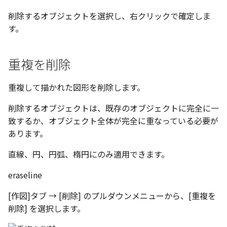
選択
い、単位設定画面の表示
の強化
を追加
図枠と表題欄の置き換え
ネットワークライセンス
注釈
フォルダー
長方形 の作図方法の追加
かしい
Smart Dimension で Ctrl
関連付けされたボディの
アップグレード時の注意点
DWG/DXF とシェイプフォン
ストラクチャパーツにつ
非表示・編集の制限
破断面
放射寸法
ノック穴記号
六角穴付ボルトをインポート
その他
データ
リンクコピーについて
隙間チェック
面間フィレット
スプライン
回転
留め継ぎを追加
データム記号スタイル
補助図
連続寸法
雲マーク
削除するオブジェクトを選択し、右クリックで確定しま
ーを押した際のアンカー
ォルトファイル名の改善
属性情報の一括設定 での
トの準備
DWG/DXFのインポートの
エッジ端に関連付けられ
投影図ごとのラベル表示
評価版 アクティベーション
スケッチ
板金 - 板金
ハッチング の強化
す。
示改善
索機能
その他の表示不具合
化
ないベンドのサポート
管理者として実行
アクティブに設定
測定ツール
トリミング
3 点角度寸法
図面注記
アセンブリ
スナップ – スナップとグ
パターン（配列）につい
再生成
凝固
らせん
閉じた角を追加
断面記号スタイル
詳細図
寸法レイアウトの変更
回転
DWG/DXF ファイルを開く
穴リスト の表示内容の強
ライセンス形態
シートの選択
板金 – ストック
ド
ブロックのカウント機能
重複を削除
エクスポートオプション
CAXA 部品表の順番が変わ
板金パーツ変換時のプロ
内部リンク
加
プロパティ
相対ビュー
連続角度寸法
投影図・アイソメ図を作成
TriBallのみ移動モード
表示を再作成
縫合
サーフェス上のスプライ
ベンドノッチを作成
パーツ番号スタイル
カスタム詳細図
公差を入れる
拡大/縮小
フォルト設定の追加
てしまう
ィ情報
図枠/表題欄の分解
追加した投影図の尺度
図面の印刷
レンダリング
スナップ - 極ガイド
重複して描かれた図形を削除します。
要素の置き換え
ブロック関連のコマンド
外部保存・挿入
図の移動
ハーフ寸法
練習問題 1
抑制[非表示]
パッチ
動的フィレット
パンチベンドを作成
部品表スタイル
全体図
寸法の破綻
オフセット
アセンブリレベルでの [ア
CAXA 投影が遅い場合
ストックテーブルのソート
レイアウト設定
化
部品表の編集機能の強化
DWG/DXF形式にエクスポー
パフォーマンス
スナップ – オブジェクト 
削除するオブジェクトは、既存のオブジェクトに完全に一
ティブに設定]
フィルタリング
ト
ナップ
2D スケッチ
投影図の構成要素のレイヤー
テーパ寸法
練習問題 2
ゴーストパーツに設定
Triballで点を挿入
ベンドを展開/ベンドの展
表スタイル
図のトリミング
中心マーク
ミラー
致するか、オブジェクト全体が完全に重なっている必要が
Windows のシステムの確
テキストの調整/新規作成
表題欄情報のインポート/
寸法を一時的に非表示に
を指定
AutoCAD データ インポ
解除
あります。
中心線と形状の異なる断
とトラブル問診票の記入
展開パーツ の曲げ部設定
クスポート
スタイルとレイヤー
3Dインターフェース - 投
押し出し
大径円半径寸法
シェイプを合体
省略図
中心線
延長
形を使用したロフトの改
図枠/表題欄の定義と保存
プロパティ情報とハッチ
投影レイヤーの選択/変更
2Dドローイング
クイックベンド
直線、円、円弧、楕円にのみ適用できます。
留め継ぎを追加 の正確性
一括寸法 の追加
の関連付け
カタログ
3Dインターフェース - 略
スピン
曲率半径寸法
面を IntelliShape に変換
編集
テキスト
分割/トリム
干渉チェックでの直接編
eraseline
強化
図枠/表題欄の属性定義
じ山
投影図を修正する
プロパティ リスト
コーナーブレーク
除外設定の追加
座標寸法 の関連付け
ラベルの位置をリセット
2D ドローイングと CAXA
スイープ
寸法レイアウトの変更
ソリッドに変換
更新
引出線付きテキスト
フィレット/面取り
[作図]タブ → [削除] のプルダウンメニューから、[重複を
マッチングルールの作成
Draft（2D ドラフト）の違い
3Dインターフェース - 寸
線の非表示/再表示
テンプレート
ソリッド/サーフェス展開
削除] を選択します。
パーツの [ベンド/ツイスト
寸法許容差 の位置設定
アイテム番号のアルファ
ーツを作成
ロフト
公差を入れる
グループ化
レンダリング、シェーデ
ノック穴記号
グループ化/シェイプを結
機能の追加
ト表示
3D インターフェース - 部
曲線のプロパティ
色
グ