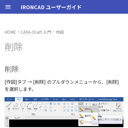
IRONCAD ユーザーガイド
HOME
CAXA-Draft 入門
作図
IRONCAD の動作環境
IRONCADオプション設定
起動と終了
ユーザーインターフェースと
表示操作
CAXA Draft のテンプレートに
投影図の作成
3Dとリンクあり
ブロック
寸法の種類
幾何公差
ハッチング
削除
図面の印刷
起動と終了
新規シーンを開く
モデリング機能の改善
トラブル発生時のお問い合わ
アクティベーション
アップグレード
NLMインストール
購入ライセンス
オプション設定を開く
オプション設定を開く
ユーザーインターフェー
IRONCAD で扱う要素
TriBallとは
アセンブリの作成と解除
概要
SmartDimension
パーツ プロパティ
外部保存
2Dシェイプ
押し出し
スピン
スイープ
ロフト
エンボス
ねじ山
カタログ
インポート
配置拘束
サーフェスを作成
直線
トリム
3D曲線に寸法を指定
3D 曲線を編集
面を移動
展開/展開解除
スポイトへ抽出
配管コマンド
スタイルの作成と削除
オプション設定
ユーザーインターフェー
図枠テンプレートの保存
投影図の作成
部品表テンプレートの保
寸法の種類
ポリライン
スタイルとレイヤー
カタログ
お気に入りカタログの追
寸法作成時にパーツを参
曲線に接するエッジ配列
クイックベンド の追加
SLDDRWファイル のイン
カタログに DWGファイル
3Dデータの自動バックア
トランスレーターの強化
一部がワイヤー表示にな
削除
各部名称
ついて
せ方法
各部名称
各部名称
化
ート
インポート
プ設定
小さなパーツが表示され
インストール
CAXA Draft オプション設
オプション設定
シートの切り替え
投影図の追加
3Dとリンクなし
PDF読み込み
クイック寸法
面の指示記号
ハッチングを編集
重複を削除
スマート印刷
設定
パーツ 1 を作成
スケッチ機能の改善
PC移行
ライセンスの確認方法(US
NLM起動
TERMライセンス
全般
初期化、読み込み、書き
要素の選択方法
起動と解除
アセンブリ構造の変更
非表示
その他の測定ツール
アセンブリ プロパティ
挿入
作図
押し出しウィザード
スピンウィザード
スイープウィザード
ロフトウィザード
ラップエンボス
略図ねじ山
カタログセット
エクスポート
拘束関係の表示
スピン サーフェス
円
移動
3D曲線に拘束を設定
3D 曲線を作成
面を削除
ロフト
今すぐレンダリング
配管の作成例
テキストスタイル
シート背景の設定
図枠テンプレートのカタ
投影図の追加
バルーンの作成
SmartDimension
2点、接線、垂線
スタイルの設定
カタログセット
シーンブラウザとファイ
フィーチャからスケッチ
曲加工ストック の断面図
MP4形式でのアニメーシ
定
インターフェースのカスタマ
テンプレートの作成手順
表示不具合の原因と対処
インターフェースのカス
インターフェースのカス
化
存名の設定方法の変更
出
ストラクチャフレームの
任意の投影図の部品表作
投影図 の尺度設定
一括ですべてのファイル
エクスポート
パーツ/アセンブリが透け
イズ
法
イズ
イズ
ム機能の強化
存/閉じる
いる
アンインストール
ユーザーインターフェース
補助図
既存の部品表を変換する
画像の挿入
並列寸法
溶接記号
すべて削除
ユーザーインターフェース
パーツ 2 を作成
ストラクチャパーツ
削除
ライセンスの確認方法(ス
NLM再起動
パーツ
パス
カタログからのドラッグ
軸ハンドル（直線移動）
アセンブリフィーチャ 押
抑制[非表示]
Triball 機能で寸法作成
既定のプロパティ項目の
編集
簡単押し出し
簡単スピン
簡単スイープ
簡単ロフト
パーツの入れ替え
親に固定
スイープ サーフェス
円弧
フィレット/面取り
交差曲線
面をマッチ
スケッチベンドの作成
アニメーション
寸法スタイル
管理者として実行
断面図
3D とリンクした部品表を
引出線寸法
四角形・多角形
レイヤーの設定
アイテムの入れ替え
見積表 に価格列を追加
単位の設定
JIS の BLANK テンプレート
ンドアロン)
ロップによるモデリング
出しカット
成する
オブジェクトビューア/プ
フィレットのための選択
穴寸法の自動算出 の強化
寸法補助線の長さ設定
を開く
不具合報告・修正プログラム
パティリストに表示
ルターの追加
ストラクチャフレームの
すべてのパーツ/アセンブ
円柱や円柱穴が丸く表示
ライセンスタイプ
表示操作
断面図
Excel に出力
連続寸法
引出線
図枠テンプレート
ねじ穴を作成
板金機能の改善
クライアント設定
アセンブリ
表示
平面ハンドル（面移動）
ゴーストパーツに設定
カスタムプロパティ
DWG/DXF のインポート
選択した面を押し出し
ガイドラインを使用した
ProActiveBOM
メカニズムモード
ロフト サーフェス
長方形
サイズ変更
投影曲線
面をオフセット
切り抜き
テクスチャ
溶接引出線スタイル
オプション設定の読込・
部分断面
角度寸法
円
カタログの右クリックメ
スケッチベンド の設定を
[作図]タブ → [削除] のプルダウンメニューから、[削除]
設定
を自動的に外部保存する
ない
オプション設定の読込・書出
SmartSnap（スマートス
アセンブリフィーチャ 穴
ト
Excel に出力
ー
存
グループとして配列
Smart Dimension 投影時
を選択します。
レイヤーの定義
ップ）機能
プロパティリストでのプ
断面図形の表示精度の向
自動整列
スタンドアロンライセン
シェイプ
部分断面
角度寸法
面取り寸法
3D モデルの投影
パーツ 3 を作成
CAXAドラフトの改善
アップグレード
インタラクション - イン
システム
中心ハンドル（点移動）
その他の機能
拘束
カタログの右クリックメ
干渉チェック
ルールド サーフェス
多角形
配列
曲線をラップ
面の半径を編集
成形ツール
バンプ
幾何公差スタイル
シート設定
図の更新
円弧長さ寸法
円弧
ティ編集
フィーチャのグループ化
TriBall で作成した配列の
ユーザーインターフェー
ス
カタログ、テンプレートファ
クション
ー
配列で作成したスケッチ
スプライン の制御点
集
表示不具合
イルの移行
スタイルの設定
IntelliShape のサイズ編
投影オプションの追加
沿ってベンドを作成
投影図の中心基準で位置
TriBall
省略図
円弧長さ寸法
穴寸法
部品表とバルーン（パー
斜め穴を作成
2Dドローイングの改善
ライセンスの確認方法(ネ
インタラクション
向きハンドル（向きの変
表示
解析
面からサーフェスを作成
点
ミラー
アイソパラメトリック曲
面を分割
ベンド角
ライトを挿入
面の指示記号スタイル
図枠の変更
座標寸法の作成
楕円
カタログブラウザでの
パーツプロパティをボデ
新
モバイルライセンス
ツ番号）
トワーク)
インタラクション - マウス
ポリライン の半径の編集
Ctrl+C/Ctrl+V のサポート
反映させる
メカニズムモード中のパ
トグルハンドルが表示さ
注意点
テンプレートの保存
カーネルの切り替え
パラメータ化による寸法
スケッチベンド にハンド
アセンブリ作業
詳細図
一括寸法
データム記号
フィーチャを編集
システム
テキスト
回転
√aエラーチェック
メッシュサーフェス
楕円
軸でミラー
ブリッジ曲線
コーナーリリーフを作成
カメラ
溶接記号スタイル
破断面
並列寸法
スプライン