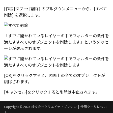
編集ハンドルでの上限/下
示設定
ツール
設定の強化
[作図]タブ → [削除] のプルダウンメニューから、[すべて
空の表
削除] を選択します。
DWGファイル の関連付け
サーフェス
サーフェスの G2タイプ の
化
略図ねじ山
ポート
3D曲線
テキスト編集の強化
「すでに開かれているレイヤーの中でフィルターの条件を
配置拘束時にグローバル
3D曲線を編集
満たすすべてのオブジェクトを削除します」というメッセ
系を参照
複数のファイルを一括で
ージが表示されます。
3D曲線の拘束
配置拘束-フォロワー/カム
寸法の整列 機能の追加
束の強化
オブジェクトから3D曲線
オンラインヘルプ の使用
を作成
[OK]をクリックすると、図面上の全てのオブジェクトが
パラメーター Excel連携時
削除されます。
レイアウト変更
ダイアログ非表示設定
面の直接編集
[キャンセル]をクリックすると削除は中止されます。
配管機能の追加
ストラクチャパーツ の ボ
板金
ィ の色で投影
TriBall [点からの距離を編
Copyright © 2025 株式会社クリエイティブマシン |
使用ツールについ
SmartPaint
て
で寸法拘束を作成