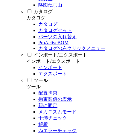
略図ねじ山
カタログ
カタログ
カタログ
カタログセット
パーツの入れ替え
ProActiveBOM
カタログの右クリックメニュー
インポート/エクスポート
インポート/エクスポート
インポート
エクスポート
ツール
ツール
配置拘束
拘束関係の表示
親に固定
メカニズムモード
干渉チェック
解析
√aエラーチェック