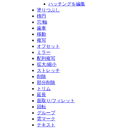
ハッチングを編集
塗りつぶし
楕円
穴/軸
歯車
移動
複写
オフセット
ミラー
配列複写
拡大/縮小
ストレッチ
削除
部分削除
トリム
延長
面取り/フィレット
回転
グループ
雲マーク
テキスト