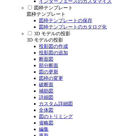
インターフェースのカスタマイズ
図枠テンプレート
図枠テンプレート
図枠テンプレートの保存
図枠テンプレートのカタログ化
3D モデルの投影
3D モデルの投影
投影図の作成
投影図の追加
断面図
部分断面
図の更新
図枠の変更
破断面
補助図
詳細図
カスタム詳細図
全体図
図のトリミング
省略図
編集
更新