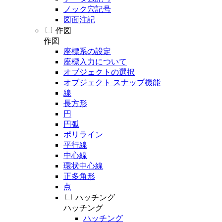
ノック穴記号
図面注記
作図
作図
座標系の設定
座標入力について
オブジェクトの選択
オブジェクト スナップ機能
線
長方形
円
円弧
ポリライン
平行線
中心線
環状中心線
正多角形
点
ハッチング
ハッチング
ハッチング