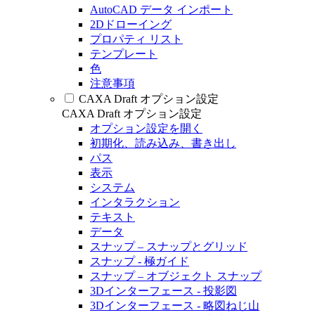
AutoCAD データ インポート
2Dドローイング
プロパティ リスト
テンプレート
色
注意事項
CAXA Draft オプション設定
CAXA Draft オプション設定
オプション設定を開く
初期化、読み込み、書き出し
パス
表示
システム
インタラクション
テキスト
データ
スナップ – スナップとグリッド
スナップ - 極ガイド
スナップ – オブジェクト スナップ
3Dインターフェース - 投影図
3Dインターフェース - 略図ねじ山