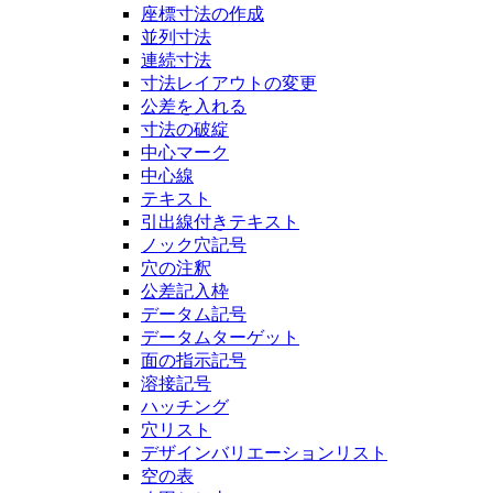
座標寸法の作成
並列寸法
連続寸法
寸法レイアウトの変更
公差を入れる
寸法の破綻
中心マーク
中心線
テキスト
引出線付きテキスト
ノック穴記号
穴の注釈
公差記入枠
データム記号
データムターゲット
面の指示記号
溶接記号
ハッチング
穴リスト
デザインバリエーションリスト
空の表