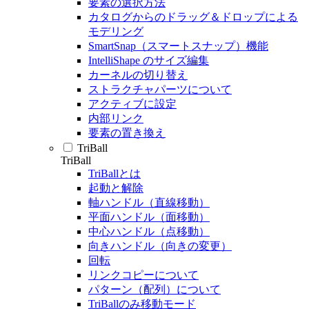
要素の選択方法
カタログからのドラッグ＆ドロップによる
モデリング
SmartSnap（スマートスナップ）機能
IntelliShape のサイズ編集
カーネルの切り替え
ストラクチャパーツについて
アクティブに設定
内部リンク
要素の置き換え
TriBall
TriBall
TriBallとは
起動と解除
軸ハンドル（直線移動）
平面ハンドル（面移動）
中心ハンドル（点移動）
向きハンドル（向きの変更）
回転
リンクコピーについて
パターン（配列）について
TriBallのみ移動モード