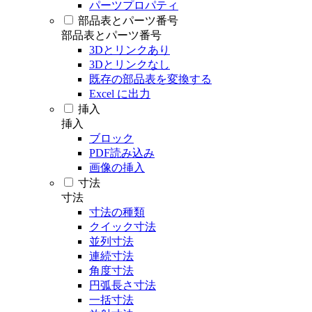
パーツプロパティ
部品表とパーツ番号
部品表とパーツ番号
3Dとリンクあり
3Dとリンクなし
既存の部品表を変換する
Excel に出力
挿入
挿入
ブロック
PDF読み込み
画像の挿入
寸法
寸法
寸法の種類
クイック寸法
並列寸法
連続寸法
角度寸法
円弧長さ寸法
一括寸法