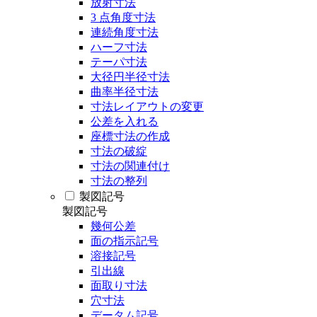
放射寸法
3 点角度寸法
連続角度寸法
ハーフ寸法
テーパ寸法
大径円半径寸法
曲率半径寸法
寸法レイアウトの変更
公差を入れる
座標寸法の作成
寸法の破綻
寸法の関連付け
寸法の整列
製図記号
製図記号
幾何公差
面の指示記号
溶接記号
引出線
面取り寸法
穴寸法
データム記号