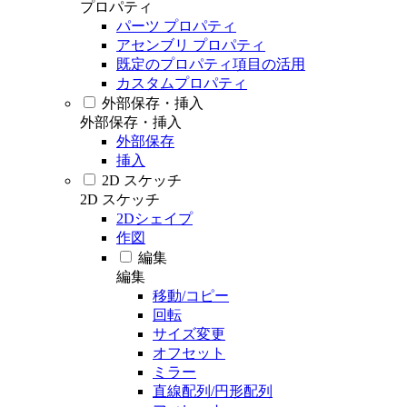
プロパティ
パーツ プロパティ
アセンブリ プロパティ
既定のプロパティ項目の活用
カスタムプロパティ
外部保存・挿入
外部保存・挿入
外部保存
挿入
2D スケッチ
2D スケッチ
2Dシェイプ
作図
編集
編集
移動/コピー
回転
サイズ変更
オフセット
ミラー
直線配列/円形配列