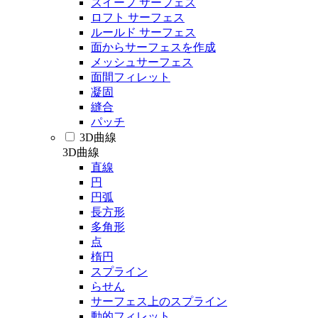
スイープ サーフェス
ロフト サーフェス
ルールド サーフェス
面からサーフェスを作成
メッシュサーフェス
面間フィレット
凝固
縫合
パッチ
3D曲線
3D曲線
直線
円
円弧
長方形
多角形
点
楕円
スプライン
らせん
サーフェス上のスプライン
動的フィレット