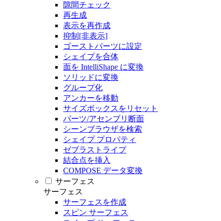
隙間チェック
再生成
表示を再作成
抑制[非表示]
ゴーストパーツに設定
シェイプを合体
面を IntelliShape に変換
ソリッドに変換
グループ化
アンカーを移動
サイズボックスをリセット
パーツ/アセンブリ断面
シーンブラウザを検索
シェイプ プロパティ
ゼブラストライプ
結合点を挿入
COMPOSE データ変換
サーフェス
サーフェス
サーフェスを作成
スピン サーフェス