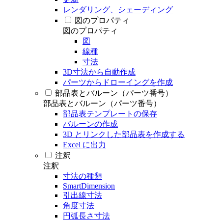
レンダリング、シェーディング
図のプロパティ
図のプロパティ
図
線種
寸法
3D寸法から自動作成
パーツからドローイングを作成
部品表とバルーン（パーツ番号）
部品表とバルーン（パーツ番号）
部品表テンプレートの保存
バルーンの作成
3D とリンクした部品表を作成する
Excel に出力
注釈
注釈
寸法の種類
SmartDimension
引出線寸法
角度寸法
円弧長さ寸法