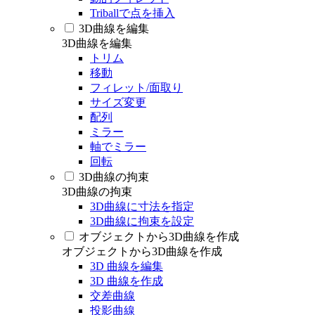
Triballで点を挿入
3D曲線を編集
3D曲線を編集
トリム
移動
フィレット/面取り
サイズ変更
配列
ミラー
軸でミラー
回転
3D曲線の拘束
3D曲線の拘束
3D曲線に寸法を指定
3D曲線に拘束を設定
オブジェクトから3D曲線を作成
オブジェクトから3D曲線を作成
3D 曲線を編集
3D 曲線を作成
交差曲線
投影曲線