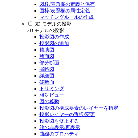
図枠/表題欄の定義と保存
図枠/表題欄の属性定義
マッチングルールの作成
3D モデルの投影
3D モデルの投影
投影図の作成
投影図の追加
補助図
断面図
部分断面
省略図
詳細図
破断面
トリミング
相対ビュー
図の移動
投影図の構成要素のレイヤーを指定
投影レイヤーの選択/変更
投影図を修正する
線の非表示/再表示
曲線のプロパティ