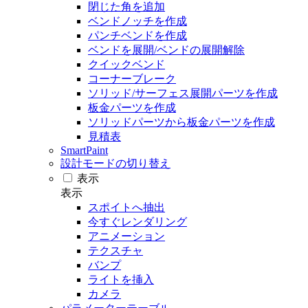
閉じた角を追加
ベンドノッチを作成
パンチベンドを作成
ベンドを展開/ベンドの展開解除
クイックベンド
コーナーブレーク
ソリッド/サーフェス展開パーツを作成
板金パーツを作成
ソリッドパーツから板金パーツを作成
見積表
SmartPaint
設計モードの切り替え
表示
表示
スポイトへ抽出
今すぐレンダリング
アニメーション
テクスチャ
バンプ
ライトを挿入
カメラ