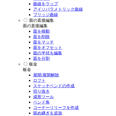
曲線をラップ
アイソパラメトリック曲線
ブリッジ曲線
面の直接編集
面の直接編集
面を移動
面を削除
面をマッチ
面をオフセット
面の半径を編集
面を分割
板金
板金
展開/展開解除
ロフト
スケッチベンドの作成
切り抜き
成形ツール
ベンド角
コーナーリリーフを作成
留め継ぎを追加