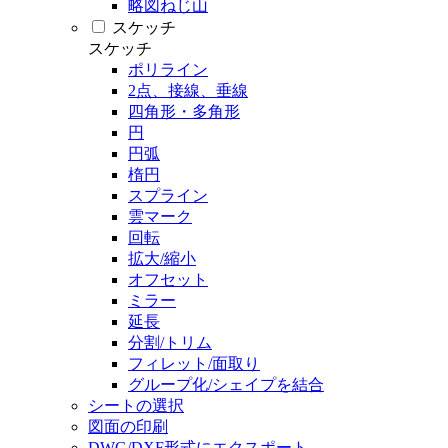
略図ねじ山
スケッチ
スケッチ
ポリライン
2点、接線、垂線
四角形・多角形
円
円弧
楕円
スプライン
雲マーク
回転
拡大/縮小
オフセット
ミラー
延長
分割/トリム
フィレット/面取り
グループ化/シェイプを結合
シートの選択
図面の印刷
DWG/DXF形式にエクスポート