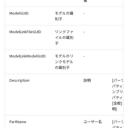
名
編集ハンドルでの上限/下
示設定
ツール
ストレッチ
設定の強化
空の表
ModelGUID
モデルの識
-
DWGファイル の関連付け
サーフェス
削除
別子
サーフェスの G2タイプ の
化
略図ねじ山
ポート
ModelLinkFileGUID
リンクファ
-
3D曲線
部分削除
イルの識別
テキスト編集の強化
子
配置拘束時にグローバル
3D曲線を編集
トリム
系を参照
複数のファイルを一括で
ModelLinkModelGUID
モデルのリ
-
3D曲線の拘束
延長
ンクモデル
配置拘束-フォロワー/カム
寸法の整列 機能の追加
の識別子
束の強化
オブジェクトから3D曲線
面取り/フィレット
オンラインヘルプ の使用
Description
説明
[パーツ
を作成
パラメーター Excel連携時
パティ/
回転
ンブリプ
レイアウト変更
ダイアログ非表示設定
面の直接編集
パティ] 
グループ
[全般] → 
配管機能の追加
ストラクチャパーツ の ボ
明]
板金
ィ の色で投影
雲マーク
TriBall [点からの距離を編
PartName
ユーザー名
[パーツ
SmartPaint
で寸法拘束を作成
パティ/