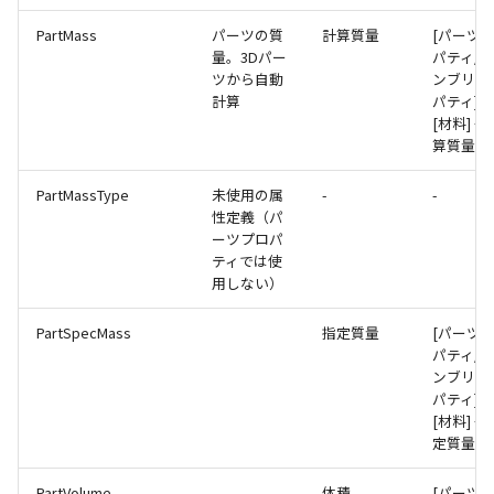
PartMass
パーツの質
計算質量
[パーツ
量。3Dパー
パティ/
ツから自動
ンブリプ
計算
パティ] 
[材料] → 
算質量]
PartMassType
未使用の属
-
-
性定義（パ
ーツプロパ
ティでは使
用しない）
PartSpecMass
指定質量
[パーツ
パティ/
ンブリプ
パティ] 
[材料] → 
定質量]
PartVolume
体積
[パーツ