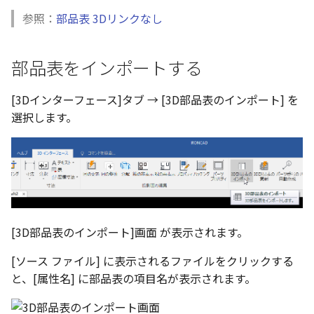
選択
い、単位設定画面の表示
の強化
を追加
図枠と表題欄の置き換え
ネットワークライセンス
注釈
フォルダー
長方形 の作図方法の追加
参照：
部品表 3Dリンクなし
かしい
Smart Dimension で Ctrl
関連付けされたボディの
アップグレード時の注意点
DWG/DXF とシェイプフォン
ストラクチャパーツにつ
非表示・編集の制限
破断面
放射寸法
ノック穴記号
円弧
六角穴付ボルトをインポート
その他
総重量の算出
データ
リンクコピーについて
隙間チェック
面間フィレット
スプライン
回転
留め継ぎを追加
データム記号スタイル
補助図
連続寸法
雲マーク
ーを押した際のアンカー
ォルトファイル名の改善
属性情報の一括設定 での
トの準備
DWG/DXFのインポートの
エッジ端に関連付けられ
投影図ごとのラベル表示
評価版 アクティベーション
スケッチ
板金 - 板金
ハッチング の強化
示改善
索機能
その他の表示不具合
化
ないベンドのサポート
管理者として実行
アクティブに設定
測定ツール
トリミング
部品表を削除する
3 点角度寸法
図面注記
ポリライン
アセンブリ
スナップ – スナップとグ
パターン（配列）につい
再生成
凝固
らせん
閉じた角を追加
断面記号スタイル
詳細図
寸法レイアウトの変更
回転
部品表をインポートする
DWG/DXF ファイルを開く
穴リスト の表示内容の強
ライセンス形態
シートの選択
板金 – ストック
ド
ブロックのカウント機能
エクスポートオプション
CAXA 部品表の順番が変わ
板金パーツ変換時のプロ
内部リンク
加
プロパティ
相対ビュー
パーツ番号を配置する
連続角度寸法
平行線
投影図・アイソメ図を作成
TriBallのみ移動モード
表示を再作成
縫合
サーフェス上のスプライ
ベンドノッチを作成
パーツ番号スタイル
カスタム詳細図
公差を入れる
拡大/縮小
[3Dインターフェース]タブ → [3D部品表のインポート] を
フォルト設定の追加
てしまう
ィ情報
図枠/表題欄の分解
追加した投影図の尺度
図面の印刷
レンダリング
スナップ - 極ガイド
選択します。
要素の置き換え
ブロック関連のコマンド
外部保存・挿入
図の移動
ハーフ寸法
中心線
パーツ番号の形状を設定す
練習問題 1
抑制[非表示]
パッチ
動的フィレット
パンチベンドを作成
部品表スタイル
全体図
寸法の破綻
オフセット
アセンブリレベルでの [ア
CAXA 投影が遅い場合
ストックテーブルのソート
レイアウト設定
化
部品表の編集機能の強化
DWG/DXF形式にエクスポー
る
パフォーマンス
スナップ – オブジェクト 
ティブに設定]
フィルタリング
ト
ナップ
2D スケッチ
投影図の構成要素のレイヤー
テーパ寸法
環状中心線
練習問題 2
ゴーストパーツに設定
Triballで点を挿入
ベンドを展開/ベンドの展
表スタイル
図のトリミング
中心マーク
ミラー
Windows のシステムの確
テキストの調整/新規作成
表題欄情報のインポート/
寸法を一時的に非表示に
を指定
パーツ番号の手動作成
AutoCAD データ インポ
解除
中心線と形状の異なる断
とトラブル問診票の記入
展開パーツ の曲げ部設定
クスポート
スタイルとレイヤー
3Dインターフェース - 投
押し出し
大径円半径寸法
正多角形
シェイプを合体
省略図
中心線
延長
形を使用したロフトの改
図枠/表題欄の定義と保存
プロパティ情報とハッチ
投影レイヤーの選択/変更
パーツ番号を編集する
2Dドローイング
クイックベンド
留め継ぎを追加 の正確性
一括寸法 の追加
の関連付け
カタログ
3Dインターフェース - 略
スピン
曲率半径寸法
点
面を IntelliShape に変換
編集
テキスト
分割/トリム
[3D部品表のインポート]画面 が表示されます。
干渉チェックでの直接編
強化
図枠/表題欄の属性定義
じ山
投影図を修正する
スタイルを編集する
プロパティ リスト
コーナーブレーク
除外設定の追加
座標寸法 の関連付け
ラベルの位置をリセット
[ソース ファイル] に表示されるファイルをクリックする
2D ドローイングと CAXA
スイープ
寸法レイアウトの変更
ハッチング
ソリッドに変換
更新
引出線付きテキスト
フィレット/面取り
マッチングルールの作成
Draft（2D ドラフト）の違い
3Dインターフェース - 寸
と、[属性名] に部品表の項目名が表示されます。
線の非表示/再表示
パーツ番号を整列する
テンプレート
ソリッド/サーフェス展開
パーツの [ベンド/ツイスト
寸法許容差 の位置設定
アイテム番号のアルファ
ーツを作成
ロフト
公差を入れる
塗りつぶし
グループ化
レンダリング、シェーデ
ノック穴記号
グループ化/シェイプを結
機能の追加
ト表示
3D インターフェース - 部
曲線のプロパティ
パーツ番号の位置を個別に
色
グ