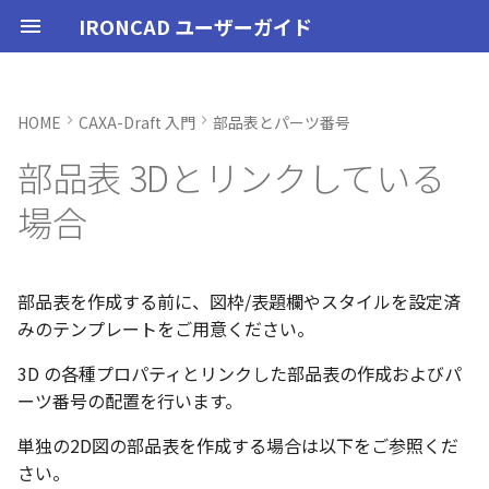
IRONCAD ユーザーガイド
HOME
CAXA-Draft 入門
部品表とパーツ番号
IRONCAD の動作環境
IRONCADオプション設定
起動と終了
ユーザーインターフェースと
表示操作
CAXA Draft のテンプレートに
投影図の作成
部品表をインポートする
ブロック
寸法の種類
幾何公差
座標系の設定
図面の印刷
起動と終了
新規シーンを開く
モデリング機能の改善
トラブル発生時のお問い合わ
アクティベーション
アップグレード
NLMインストール
購入ライセンス
オプション設定を開く
オプション設定を開く
ユーザーインターフェー
IRONCAD で扱う要素
TriBallとは
アセンブリの作成と解除
概要
SmartDimension
パーツ プロパティ
外部保存
2Dシェイプ
押し出し
スピン
スイープ
ロフト
エンボス
ねじ山
カタログ
インポート
配置拘束
サーフェスを作成
直線
トリム
3D曲線に寸法を指定
3D 曲線を編集
面を移動
展開/展開解除
スポイトへ抽出
配管コマンド
スタイルの作成と削除
ハッチング
オプション設定
ユーザーインターフェー
図枠テンプレートの保存
投影図の作成
部品表テンプレートの保
寸法の種類
ポリライン
スタイルとレイヤー
カタログ
お気に入りカタログの追
寸法作成時にパーツを参
曲線に接するエッジ配列
クイックベンド の追加
SLDDRWファイル のイン
カタログに DWGファイル
3Dデータの自動バックア
トランスレーターの強化
一部がワイヤー表示にな
部品表 3Dとリンクしている
各部名称
ついて
せ方法
各部名称
各部名称
化
ート
インポート
プ設定
小さなパーツが表示され
インストール
CAXA Draft オプション設
オプション設定
シートの切り替え
投影図の追加
PDF読み込み
クイック寸法
面の指示記号
座標入力について
スマート印刷
設定
パーツ 1 を作成
スケッチ機能の改善
[属性定義] の設定
PC移行
ライセンスの確認方法(US
NLM起動
TERMライセンス
全般
初期化、読み込み、書き
要素の選択方法
起動と解除
アセンブリ構造の変更
非表示
その他の測定ツール
アセンブリ プロパティ
挿入
作図
押し出しウィザード
スピンウィザード
スイープウィザード
ロフトウィザード
ラップエンボス
略図ねじ山
カタログセット
エクスポート
拘束関係の表示
スピン サーフェス
円
移動
3D曲線に拘束を設定
3D 曲線を作成
面を削除
ロフト
今すぐレンダリング
配管の作成例
テキストスタイル
ハッチングを編集
シート背景の設定
図枠テンプレートのカタ
投影図の追加
バルーンの作成
SmartDimension
2点、接線、垂線
スタイルの設定
カタログセット
シーンブラウザとファイ
フィーチャからスケッチ
曲加工ストック の断面図
MP4形式でのアニメーシ
場合
定
インターフェースのカスタマ
テンプレートの作成手順
表示不具合の原因と対処
インターフェースのカス
インターフェースのカス
化
存名の設定方法の変更
出
ストラクチャフレームの
任意の投影図の部品表作
投影図 の尺度設定
一括ですべてのファイル
エクスポート
パーツ/アセンブリが透け
イズ
法
イズ
イズ
ム機能の強化
存/閉じる
いる
アンインストール
ユーザーインターフェース
補助図
画像の挿入
並列寸法
溶接記号
オブジェクトの選択
ユーザーインターフェース
パーツ 2 を作成
ストラクチャパーツ
総重量の属性定義
ライセンスの確認方法(ス
NLM再起動
パーツ
パス
カタログからのドラッグ
軸ハンドル（直線移動）
アセンブリフィーチャ 押
抑制[非表示]
Triball 機能で寸法作成
既定のプロパティ項目の
編集
簡単押し出し
簡単スピン
簡単スイープ
簡単ロフト
パーツの入れ替え
親に固定
スイープ サーフェス
円弧
フィレット/面取り
交差曲線
面をマッチ
スケッチベンドの作成
アニメーション
寸法スタイル
管理者として実行
断面図
3D とリンクした部品表を
引出線寸法
四角形・多角形
レイヤーの設定
アイテムの入れ替え
見積表 に価格列を追加
単位の設定
JIS の BLANK テンプレート
ンドアロン)
ロップによるモデリング
出しカット
成する
オブジェクトビューア/プ
フィレットのための選択
穴寸法の自動算出 の強化
寸法補助線の長さ設定
部品表を作成する前に、図枠/表題欄やスタイルを設定済
を開く
不具合報告・修正プログラム
パティリストに表示
ルターの追加
ストラクチャフレームの
すべてのパーツ/アセンブ
円柱や円柱穴が丸く表示
ライセンスタイプ
表示操作
断面図
連続寸法
引出線
オブジェクト スナップ機能
図枠テンプレート
ねじ穴を作成
板金機能の改善
選択を解除する
クライアント設定
アセンブリ
表示
平面ハンドル（面移動）
ゴーストパーツに設定
カスタムプロパティ
DWG/DXF のインポート
選択した面を押し出し
ガイドラインを使用した
ProActiveBOM
メカニズムモード
ロフト サーフェス
長方形
サイズ変更
投影曲線
面をオフセット
切り抜き
テクスチャ
溶接引出線スタイル
オプション設定の読込・
部分断面
角度寸法
円
カタログの右クリックメ
スケッチベンド の設定を
みのテンプレートをご用意ください。
設定
を自動的に外部保存する
ない
オプション設定の読込・書出
SmartSnap（スマートス
アセンブリフィーチャ 穴
ト
Excel に出力
ー
存
グループとして配列
Smart Dimension 投影時
レイヤーの定義
ップ）機能
プロパティリストでのプ
断面図形の表示精度の向
自動整列
スタンドアロンライセン
シェイプ
部分断面
部品表を編集する
角度寸法
面取り寸法
線
3D モデルの投影
パーツ 3 を作成
CAXAドラフトの改善
アップグレード
インタラクション - イン
システム
中心ハンドル（点移動）
その他の機能
拘束
カタログの右クリックメ
干渉チェック
ルールド サーフェス
多角形
配列
曲線をラップ
面の半径を編集
成形ツール
バンプ
幾何公差スタイル
シート設定
図の更新
円弧長さ寸法
円弧
3D の各種プロパティとリンクした部品表の作成およびパ
ティ編集
フィーチャのグループ化
TriBall で作成した配列の
ユーザーインターフェー
ス
カタログ、テンプレートファ
クション
ー
配列で作成したスケッチ
スプライン の制御点
ーツ番号の配置を行います。
集
表示不具合
イルの移行
スタイルの設定
IntelliShape のサイズ編
投影オプションの追加
沿ってベンドを作成
投影図の中心基準で位置
TriBall
省略図
円弧長さ寸法
穴寸法
長方形
部品表とバルーン（パー
斜め穴を作成
2Dドローイングの改善
ソートする（並べ替え）
ライセンスの確認方法(ネ
インタラクション
向きハンドル（向きの変
表示
解析
面からサーフェスを作成
点
ミラー
アイソパラメトリック曲
面を分割
ベンド角
ライトを挿入
面の指示記号スタイル
図枠の変更
座標寸法の作成
楕円
カタログブラウザでの
パーツプロパティをボデ
新
モバイルライセンス
ツ番号）
トワーク)
インタラクション - マウス
ポリライン の半径の編集
単独の2D図の部品表を作成する場合は以下をご参照くだ
Ctrl+C/Ctrl+V のサポート
反映させる
メカニズムモード中のパ
トグルハンドルが表示さ
注意点
テンプレートの保存
カーネルの切り替え
パラメータ化による寸法
スケッチベンド にハンド
アセンブリ作業
詳細図
一括寸法
データム記号
円
フィーチャを編集
システム
部品の集計方法を変更する
テキスト
回転
√aエラーチェック
メッシュサーフェス
楕円
軸でミラー
ブリッジ曲線
コーナーリリーフを作成
カメラ
溶接記号スタイル
破断面
並列寸法
スプライン
さい。