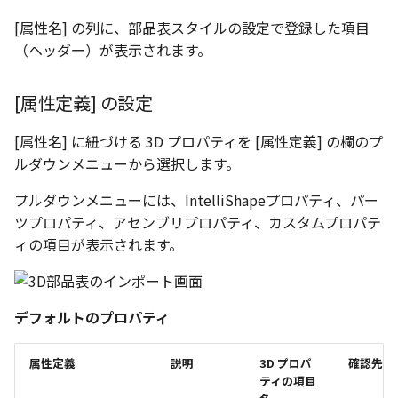
表とその他
寸法の再関連付け
調整する
板金パーツを作成
ブール演算
座標寸法の作成
楕円
アンカーを移動
穴の注釈
[属性名] の列に、部品表スタイルの設定で登録した項目
アセンブリレベルでのミ
図面作成時のシート設定
パーツプロパティ
注意事項
図のプロパティ
（ヘッダー）が表示されます。
加
ファイル属性
ノック穴記号 の一括作成
パーツ番号を分割する
ソリッドパーツから板金
パーツをシェル化
寸法の破綻
穴/軸
サイズボックスをリセッ
公差記入枠
エッジ配列-最大距離での
ツを作成
3D寸法から自動作成
[属性定義] の設定
間隔 の追加
寸法に引出線を設定
注釈記号のテンプレート
面を勾配
寸法の関連付け
歯車
パーツ/アセンブリ断面
データム記号
見積表
パーツからドローイング
[属性名] に紐づける 3D プロパティを [属性定義] の欄のプ
TriBall で作成した配列に
テキスト の プロパティ名 
印刷時の グレー・透明度 
成
パーツを分割する
寸法の整列
移動
シーンブラウザを検索
データムターゲット
ルダウンメニューから選択します。
からフィーチャを追加す
追加
定
トリム
複写
シェイプ プロパティ
面の指示記号
プルダウンメニューには、IntelliShapeプロパティ、パー
開始位置サポートによる
印刷ツール の PDF 出力設
ツプロパティ、アセンブリプロパティ、カスタムプロパテ
山機能の改善
エンボス
オフセット
ゼブラストライプ
溶接記号
ィの項目が表示されます。
DWF/DWXFファイル のサ
TriBall で作成した配列に
ート
ねじ山
ミラー
結合点を挿入
ハッチング
からリンクを作成する
デフォルトのプロパティ
タッチスクリーンジェス
カタログ
配列複写
COMPOSE データ変換
穴リスト
シェル化の際にエラー箇
に対応
ハイライト表示
属性定義
説明
3D プロパ
確認先
インポート/エクスポート
拡大/縮小
デザインバリエーション
ティの項目
塗りつぶし/ハッチングの
ト