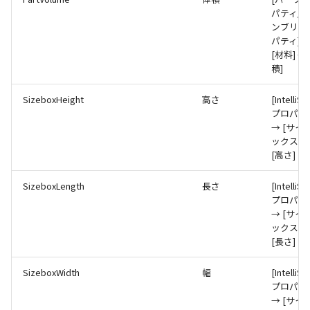
パティ/
ンブリプ
パティ] 
[材料] → 
積]
SizeboxHeight
高さ
[IntelliS
プロパテ
→ [サイ
ックス] 
[高さ]
SizeboxLength
長さ
[IntelliS
プロパテ
→ [サイ
ックス] 
[長さ]
SizeboxWidth
幅
[IntelliS
プロパテ
→ [サイ