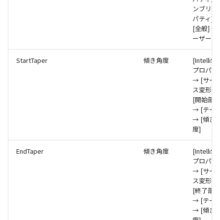
環状配列の中心線
テキスト
ンブリプ
設計モードの切り替え
パティ] 
材料のみをカタログに登
自動穴リスト のカウント
[全般] → 
る
の改善
ーザー名]
表示
ミラーパーツ/アセンブリ
StartTaper
傾き角度
[IntelliS
同心円の重なり合う中心
パラメーターテーブル
オプション強化
プロパテ
削除
→ [サー
配管
ス変形] 
TriBall で作成した配列の
投影図の中心基準で位置
[開始部分
タログ登録をサポート
新
→ [テーパ
→ [傾き
度]
配列された抑制フィーチ
延長
EndTaper
傾き角度
[IntelliS
プロパテ
アセンブリのサイズボッ
→ [サー
機能の強化
ス変形] 
[終了部分
→ [テーパ
アセンブリフィーチャ の
→ [傾き
マンド追加
度]