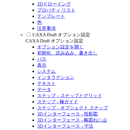
2Dドローイング
プロパティ リスト
テンプレート
色
注意事項
CAXA Draft オプション設定
CAXA Draft オプション設定
オプション設定を開く
初期化、読み込み、書き出し
パス
表示
システム
インタラクション
テキスト
データ
スナップ – スナップとグリッド
スナップ - 極ガイド
スナップ – オブジェクト スナップ
3Dインターフェース - 投影図
3Dインターフェース - 略図ねじ山
3Dインターフェース - 寸法