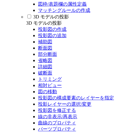
図枠/表題欄の属性定義
マッチングルールの作成
3D モデルの投影
3D モデルの投影
投影図の作成
投影図の追加
補助図
断面図
部分断面
省略図
詳細図
破断面
トリミング
相対ビュー
図の移動
投影図の構成要素のレイヤーを指定
投影レイヤーの選択/変更
投影図を修正する
線の非表示/再表示
曲線のプロパティ
パーツプロパティ