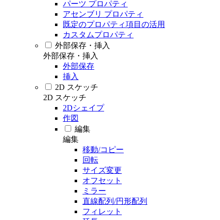
パーツ プロパティ
アセンブリ プロパティ
既定のプロパティ項目の活用
カスタムプロパティ
外部保存・挿入
外部保存・挿入
外部保存
挿入
2D スケッチ
2D スケッチ
2Dシェイプ
作図
編集
編集
移動/コピー
回転
サイズ変更
オフセット
ミラー
直線配列/円形配列
フィレット