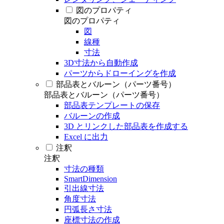
図のプロパティ
図のプロパティ
図
線種
寸法
3D寸法から自動作成
パーツからドローイングを作成
部品表とバルーン（パーツ番号）
部品表とバルーン（パーツ番号）
部品表テンプレートの保存
バルーンの作成
3D とリンクした部品表を作成する
Excel に出力
注釈
注釈
寸法の種類
SmartDimension
引出線寸法
角度寸法
円弧長さ寸法
座標寸法の作成