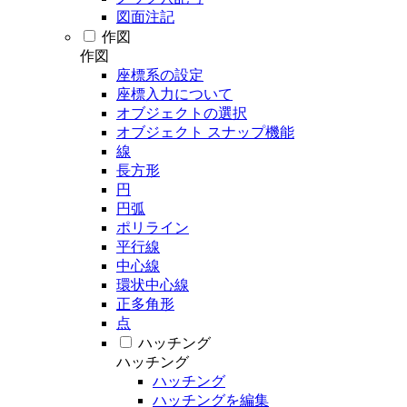
図面注記
作図
作図
座標系の設定
座標入力について
オブジェクトの選択
オブジェクト スナップ機能
線
長方形
円
円弧
ポリライン
平行線
中心線
環状中心線
正多角形
点
ハッチング
ハッチング
ハッチング
ハッチングを編集