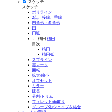
スケッチ
スケッチ
ポリライン
2点、接線、垂線
四角形・多角形
円
円弧
楕円
楕円
目次
楕円
楕円弧
スプライン
雲マーク
回転
拡大/縮小
オフセット
ミラー
延長
分割/トリム
フィレット/面取り
グループ化/シェイプを結合