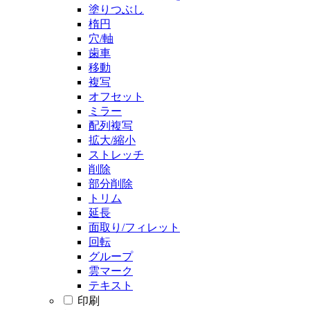
塗りつぶし
楕円
穴/軸
歯車
移動
複写
オフセット
ミラー
配列複写
拡大/縮小
ストレッチ
削除
部分削除
トリム
延長
面取り/フィレット
回転
グループ
雲マーク
テキスト
印刷