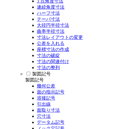
3 点角度寸法
連続角度寸法
ハーフ寸法
テーパ寸法
大径円半径寸法
曲率半径寸法
寸法レイアウトの変更
公差を入れる
座標寸法の作成
寸法の破綻
寸法の関連付け
寸法の整列
製図記号
製図記号
幾何公差
面の指示記号
溶接記号
引出線
面取り寸法
穴寸法
データム記号
ノック穴記号