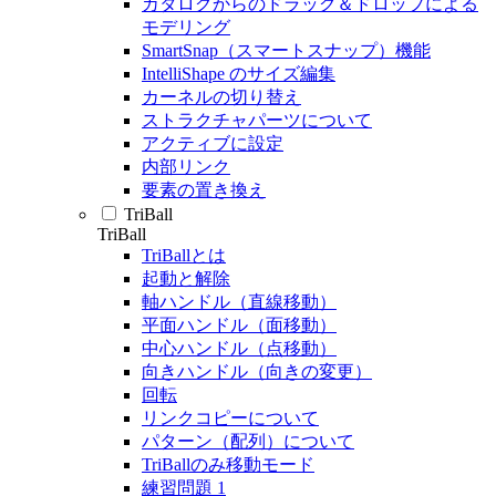
カタログからのドラッグ＆ドロップによる
モデリング
SmartSnap（スマートスナップ）機能
IntelliShape のサイズ編集
カーネルの切り替え
ストラクチャパーツについて
アクティブに設定
内部リンク
要素の置き換え
TriBall
TriBall
TriBallとは
起動と解除
軸ハンドル（直線移動）
平面ハンドル（面移動）
中心ハンドル（点移動）
向きハンドル（向きの変更）
回転
リンクコピーについて
パターン（配列）について
TriBallのみ移動モード
練習問題 1