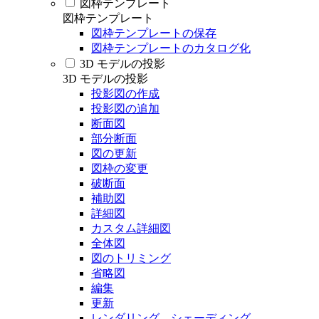
図枠テンプレート
図枠テンプレート
図枠テンプレートの保存
図枠テンプレートのカタログ化
3D モデルの投影
3D モデルの投影
投影図の作成
投影図の追加
断面図
部分断面
図の更新
図枠の変更
破断面
補助図
詳細図
カスタム詳細図
全体図
図のトリミング
省略図
編集
更新
レンダリング、シェーディング