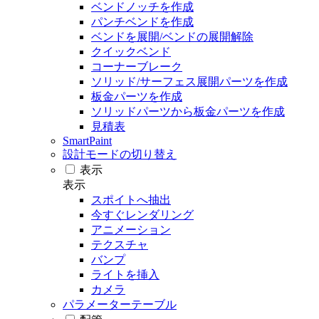
ベンドノッチを作成
パンチベンドを作成
ベンドを展開/ベンドの展開解除
クイックベンド
コーナーブレーク
ソリッド/サーフェス展開パーツを作成
板金パーツを作成
ソリッドパーツから板金パーツを作成
見積表
SmartPaint
設計モードの切り替え
表示
表示
スポイトへ抽出
今すぐレンダリング
アニメーション
テクスチャ
バンプ
ライトを挿入
カメラ
パラメーターテーブル