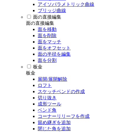
アイソパラメトリック曲線
ブリッジ曲線
面の直接編集
面の直接編集
面を移動
面を削除
面をマッチ
面をオフセット
面の半径を編集
面を分割
板金
板金
展開/展開解除
ロフト
スケッチベンドの作成
切り抜き
成形ツール
ベンド角
コーナーリリーフを作成
留め継ぎを追加
閉じた角を追加