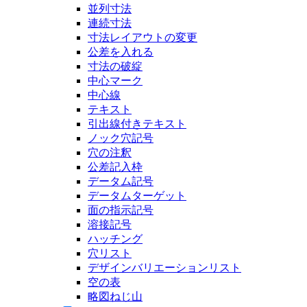
並列寸法
連続寸法
寸法レイアウトの変更
公差を入れる
寸法の破綻
中心マーク
中心線
テキスト
引出線付きテキスト
ノック穴記号
穴の注釈
公差記入枠
データム記号
データムターゲット
面の指示記号
溶接記号
ハッチング
穴リスト
デザインバリエーションリスト
空の表
略図ねじ山