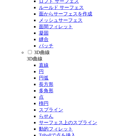
ロフト サーフェス
ルールド サーフェス
面からサーフェスを作成
メッシュサーフェス
面間フィレット
凝固
縫合
パッチ
3D曲線
3D曲線
直線
円
円弧
長方形
多角形
点
楕円
スプライン
らせん
サーフェス上のスプライン
動的フィレット
Triballで点を挿入