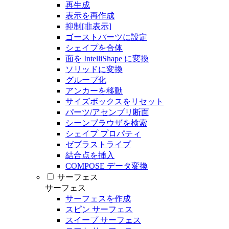
再生成
表示を再作成
抑制[非表示]
ゴーストパーツに設定
シェイプを合体
面を IntelliShape に変換
ソリッドに変換
グループ化
アンカーを移動
サイズボックスをリセット
パーツ/アセンブリ断面
シーンブラウザを検索
シェイプ プロパティ
ゼブラストライプ
結合点を挿入
COMPOSE データ変換
サーフェス
サーフェス
サーフェスを作成
スピン サーフェス
スイープ サーフェス