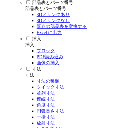
部品表とパーツ番号
部品表とパーツ番号
3Dとリンクあり
3Dとリンクなし
既存の部品表を変換する
Excel に出力
挿入
挿入
ブロック
PDF読み込み
画像の挿入
寸法
寸法
寸法の種類
クイック寸法
並列寸法
連続寸法
角度寸法
円弧長さ寸法
一括寸法
放射寸法