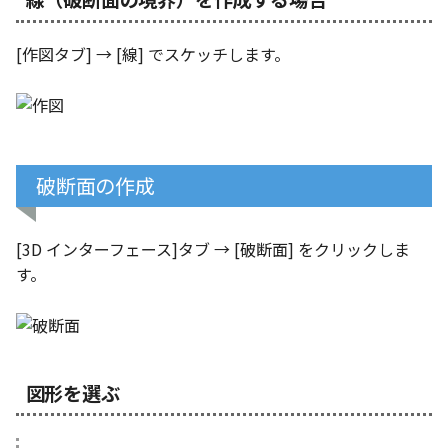
表とその他
寸法の再関連付け
板金パーツを作成
ブール演算
座標寸法の作成
楕円
アンカーを移動
穴の注釈
アセンブリレベルでのミ
図面作成時のシート設定
注意事項
図のプロパティ
[作図タブ] → [線] でスケッチします。
加
ファイル属性
ノック穴記号 の一括作成
ソリッドパーツから板金
パーツをシェル化
寸法の破綻
穴/軸
サイズボックスをリセッ
公差記入枠
エッジ配列-最大距離での
ツを作成
3D寸法から自動作成
間隔 の追加
寸法に引出線を設定
注釈記号のテンプレート
面を勾配
寸法の関連付け
歯車
パーツ/アセンブリ断面
データム記号
見積表
パーツからドローイング
TriBall で作成した配列に
テキスト の プロパティ名 
印刷時の グレー・透明度 
成
パーツを分割する
寸法の整列
移動
シーンブラウザを検索
データムターゲット
破断面の作成
からフィーチャを追加す
追加
定
トリム
複写
シェイプ プロパティ
面の指示記号
開始位置サポートによる
印刷ツール の PDF 出力設
[3D インターフェース]タブ → [破断面] をクリックしま
山機能の改善
エンボス
オフセット
ゼブラストライプ
溶接記号
す。
DWF/DWXFファイル のサ
TriBall で作成した配列に
ート
ねじ山
ミラー
結合点を挿入
ハッチング
からリンクを作成する
タッチスクリーンジェス
カタログ
配列複写
COMPOSE データ変換
穴リスト
シェル化の際にエラー箇
に対応
図形を選ぶ
ハイライト表示
インポート/エクスポート
拡大/縮小
デザインバリエーション
塗りつぶし/ハッチングの
ト