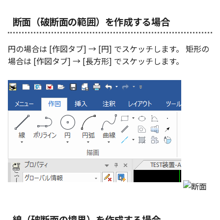
選択
い、単位設定画面の表示
の強化
を追加
図枠と表題欄の置き換え
ネットワークライセンス
注釈
フォルダー
長方形 の作図方法の追加
かしい
Smart Dimension で Ctrl
関連付けされたボディの
アップグレード時の注意点
DWG/DXF とシェイプフォン
線の場合
ストラクチャパーツにつ
非表示・編集の制限
放射寸法
ノック穴記号
円弧
六角穴付ボルトをインポート
その他
データ
リンクコピーについて
隙間チェック
面間フィレット
スプライン
回転
留め継ぎを追加
データム記号スタイル
補助図
連続寸法
雲マーク
断面（破断面の範囲）を作成する場合
ーを押した際のアンカー
ォルトファイル名の改善
属性情報の一括設定 での
トの準備
DWG/DXFのインポートの
エッジ端に関連付けられ
投影図ごとのラベル表示
評価版 アクティベーション
スケッチ
板金 - 板金
ハッチング の強化
示改善
索機能
その他の表示不具合
化
ないベンドのサポート
管理者として実行
奥行を決める
アクティブに設定
測定ツール
3 点角度寸法
図面注記
ポリライン
アセンブリ
スナップ – スナップとグ
パターン（配列）につい
再生成
凝固
らせん
閉じた角を追加
断面記号スタイル
詳細図
寸法レイアウトの変更
回転
円の場合は [作図タブ] → [円] でスケッチします。 矩形の
DWG/DXF ファイルを開く
穴リスト の表示内容の強
ライセンス形態
シートの選択
板金 – ストック
ド
ブロックのカウント機能
場合は [作図タブ] → [長方形] でスケッチします。
エクスポートオプション
CAXA 部品表の順番が変わ
板金パーツ変換時のプロ
点を参照する場合
内部リンク
加
プロパティ
連続角度寸法
平行線
投影図・アイソメ図を作成
TriBallのみ移動モード
表示を再作成
縫合
サーフェス上のスプライ
ベンドノッチを作成
パーツ番号スタイル
カスタム詳細図
公差を入れる
拡大/縮小
フォルト設定の追加
てしまう
ィ情報
図枠/表題欄の分解
追加した投影図の尺度
図面の印刷
レンダリング
スナップ - 極ガイド
奥行を数値入力する場合
要素の置き換え
ブロック関連のコマンド
外部保存・挿入
ハーフ寸法
中心線
練習問題 1
抑制[非表示]
パッチ
動的フィレット
パンチベンドを作成
部品表スタイル
全体図
寸法の破綻
オフセット
アセンブリレベルでの [ア
CAXA 投影が遅い場合
ストックテーブルのソート
レイアウト設定
化
部品表の編集機能の強化
DWG/DXF形式にエクスポー
パフォーマンス
スナップ – オブジェクト 
ティブに設定]
フィルタリング
ト
ナップ
2D スケッチ
テーパ寸法
環状中心線
練習問題 2
ゴーストパーツに設定
Triballで点を挿入
ベンドを展開/ベンドの展
表スタイル
図のトリミング
中心マーク
ミラー
Windows のシステムの確
テキストの調整/新規作成
表題欄情報のインポート/
寸法を一時的に非表示に
AutoCAD データ インポ
解除
中心線と形状の異なる断
とトラブル問診票の記入
展開パーツ の曲げ部設定
クスポート
スタイルとレイヤー
3Dインターフェース - 投
押し出し
大径円半径寸法
正多角形
シェイプを合体
省略図
中心線
延長
形を使用したロフトの改
図枠/表題欄の定義と保存
プロパティ情報とハッチ
2Dドローイング
クイックベンド
留め継ぎを追加 の正確性
一括寸法 の追加
の関連付け
カタログ
3Dインターフェース - 略
スピン
曲率半径寸法
点
面を IntelliShape に変換
編集
テキスト
分割/トリム
干渉チェックでの直接編
強化
図枠/表題欄の属性定義
じ山
プロパティ リスト
コーナーブレーク
除外設定の追加
座標寸法 の関連付け
ラベルの位置をリセット
2D ドローイングと CAXA
スイープ
寸法レイアウトの変更
ハッチング
ソリッドに変換
更新
引出線付きテキスト
フィレット/面取り
マッチングルールの作成
Draft（2D ドラフト）の違い
3Dインターフェース - 寸
テンプレート
ソリッド/サーフェス展開
パーツの [ベンド/ツイスト
寸法許容差 の位置設定
アイテム番号のアルファ
ーツを作成
ロフト
公差を入れる
塗りつぶし
グループ化
レンダリング、シェーデ
ノック穴記号
グループ化/シェイプを結
機能の追加
線（破断面の境界）を作成する場合
ト表示
3D インターフェース - 部
色
グ