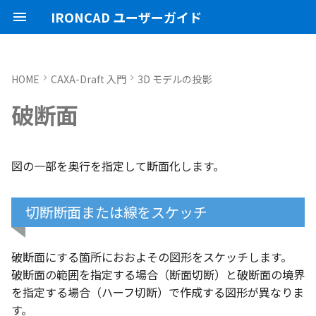
IRONCAD ユーザーガイド
HOME
CAXA-Draft 入門
3D モデルの投影
IRONCAD の動作環境
IRONCADオプション設定
起動と終了
ユーザーインターフェースと
表示操作
CAXA Draft のテンプレートに
切断断面または線をスケッチ
3Dとリンクあり
ブロック
寸法の種類
幾何公差
座標系の設定
図面の印刷
起動と終了
新規シーンを開く
モデリング機能の改善
トラブル発生時のお問い合わ
アクティベーション
アップグレード
NLMインストール
購入ライセンス
オプション設定を開く
オプション設定を開く
ユーザーインターフェー
IRONCAD で扱う要素
TriBallとは
アセンブリの作成と解除
概要
SmartDimension
パーツ プロパティ
外部保存
2Dシェイプ
押し出し
スピン
スイープ
ロフト
エンボス
ねじ山
カタログ
インポート
配置拘束
サーフェスを作成
直線
トリム
3D曲線に寸法を指定
3D 曲線を編集
面を移動
展開/展開解除
スポイトへ抽出
配管コマンド
スタイルの作成と削除
ハッチング
オプション設定
ユーザーインターフェー
図枠テンプレートの保存
投影図の作成
部品表テンプレートの保
寸法の種類
ポリライン
スタイルとレイヤー
カタログ
お気に入りカタログの追
寸法作成時にパーツを参
曲線に接するエッジ配列
クイックベンド の追加
SLDDRWファイル のイン
カタログに DWGファイル
3Dデータの自動バックア
トランスレーターの強化
一部がワイヤー表示にな
破断面
各部名称
ついて
せ方法
各部名称
各部名称
化
ート
インポート
プ設定
小さなパーツが表示され
インストール
CAXA Draft オプション設
オプション設定
シートの切り替え
3Dとリンクなし
PDF読み込み
クイック寸法
面の指示記号
座標入力について
スマート印刷
設定
パーツ 1 を作成
スケッチ機能の改善
断面（破断面の範囲）を作
PC移行
ライセンスの確認方法(US
NLM起動
TERMライセンス
全般
初期化、読み込み、書き
要素の選択方法
起動と解除
アセンブリ構造の変更
非表示
その他の測定ツール
アセンブリ プロパティ
挿入
作図
押し出しウィザード
スピンウィザード
スイープウィザード
ロフトウィザード
ラップエンボス
略図ねじ山
カタログセット
エクスポート
拘束関係の表示
スピン サーフェス
円
移動
3D曲線に拘束を設定
3D 曲線を作成
面を削除
ロフト
今すぐレンダリング
配管の作成例
テキストスタイル
ハッチングを編集
シート背景の設定
図枠テンプレートのカタ
投影図の追加
バルーンの作成
SmartDimension
2点、接線、垂線
スタイルの設定
カタログセット
シーンブラウザとファイ
フィーチャからスケッチ
曲加工ストック の断面図
MP4形式でのアニメーシ
定
インターフェースのカスタマ
テンプレートの作成手順
表示不具合の原因と対処
成する場合
インターフェースのカス
インターフェースのカス
化
存名の設定方法の変更
出
ストラクチャフレームの
任意の投影図の部品表作
投影図 の尺度設定
一括ですべてのファイル
エクスポート
パーツ/アセンブリが透け
イズ
法
イズ
イズ
ム機能の強化
存/閉じる
いる
アンインストール
ユーザーインターフェース
既存の部品表を変換する
画像の挿入
並列寸法
溶接記号
オブジェクトの選択
ユーザーインターフェース
パーツ 2 を作成
ストラクチャパーツ
ライセンスの確認方法(ス
NLM再起動
パーツ
パス
カタログからのドラッグ
軸ハンドル（直線移動）
アセンブリフィーチャ 押
抑制[非表示]
Triball 機能で寸法作成
既定のプロパティ項目の
編集
簡単押し出し
簡単スピン
簡単スイープ
簡単ロフト
パーツの入れ替え
親に固定
スイープ サーフェス
円弧
フィレット/面取り
交差曲線
面をマッチ
スケッチベンドの作成
アニメーション
寸法スタイル
管理者として実行
断面図
3D とリンクした部品表を
引出線寸法
四角形・多角形
レイヤーの設定
アイテムの入れ替え
見積表 に価格列を追加
図の一部を奥行を指定して断面化します。
単位の設定
JIS の BLANK テンプレート
線（破断面の境界）を作成
ンドアロン)
ロップによるモデリング
出しカット
成する
オブジェクトビューア/プ
フィレットのための選択
穴寸法の自動算出 の強化
寸法補助線の長さ設定
を開く
不具合報告・修正プログラム
する場合
パティリストに表示
ルターの追加
ストラクチャフレームの
すべてのパーツ/アセンブ
円柱や円柱穴が丸く表示
ライセンスタイプ
表示操作
Excel に出力
連続寸法
引出線
オブジェクト スナップ機能
図枠テンプレート
ねじ穴を作成
板金機能の改善
クライアント設定
アセンブリ
表示
平面ハンドル（面移動）
ゴーストパーツに設定
カスタムプロパティ
DWG/DXF のインポート
選択した面を押し出し
ガイドラインを使用した
ProActiveBOM
メカニズムモード
ロフト サーフェス
長方形
サイズ変更
投影曲線
面をオフセット
切り抜き
テクスチャ
溶接引出線スタイル
オプション設定の読込・
部分断面
角度寸法
円
カタログの右クリックメ
スケッチベンド の設定を
切断断面または線をスケッチ
設定
を自動的に外部保存する
ない
オプション設定の読込・書出
SmartSnap（スマートス
アセンブリフィーチャ 穴
ト
Excel に出力
ー
存
グループとして配列
Smart Dimension 投影時
レイヤーの定義
破断面の作成
ップ）機能
プロパティリストでのプ
断面図形の表示精度の向
自動整列
スタンドアロンライセン
シェイプ
角度寸法
面取り寸法
線
3D モデルの投影
パーツ 3 を作成
CAXAドラフトの改善
アップグレード
インタラクション - イン
システム
中心ハンドル（点移動）
その他の機能
拘束
カタログの右クリックメ
干渉チェック
ルールド サーフェス
多角形
配列
曲線をラップ
面の半径を編集
成形ツール
バンプ
幾何公差スタイル
シート設定
図の更新
円弧長さ寸法
円弧
ティ編集
フィーチャのグループ化
TriBall で作成した配列の
ユーザーインターフェー
ス
カタログ、テンプレートファ
クション
ー
配列で作成したスケッチ
スプライン の制御点
破断面にする箇所におおよその図形をスケッチします。
集
表示不具合
イルの移行
スタイルの設定
図形を選ぶ
IntelliShape のサイズ編
投影オプションの追加
沿ってベンドを作成
投影図の中心基準で位置
TriBall
円弧長さ寸法
穴寸法
長方形
部品表とバルーン（パー
斜め穴を作成
2Dドローイングの改善
ライセンスの確認方法(ネ
インタラクション
向きハンドル（向きの変
表示
解析
面からサーフェスを作成
点
ミラー
アイソパラメトリック曲
面を分割
ベンド角
ライトを挿入
面の指示記号スタイル
図枠の変更
座標寸法の作成
楕円
破断面の範囲を指定する場合（断面切断）と破断面の境界
カタログブラウザでの
パーツプロパティをボデ
新
モバイルライセンス
ツ番号）
トワーク)
インタラクション - マウス
ポリライン の半径の編集
を指定する場合（ハーフ切断）で作成する図形が異なりま
Ctrl+C/Ctrl+V のサポート
反映させる
メカニズムモード中のパ
トグルハンドルが表示さ
注意点
テンプレートの保存
断面の場合
カーネルの切り替え
パラメータ化による寸法
スケッチベンド にハンド
アセンブリ作業
一括寸法
データム記号
円
フィーチャを編集
システム
テキスト
回転
√aエラーチェック
メッシュサーフェス
楕円
軸でミラー
ブリッジ曲線
コーナーリリーフを作成
カメラ
溶接記号スタイル
破断面
並列寸法
スプライン
す。