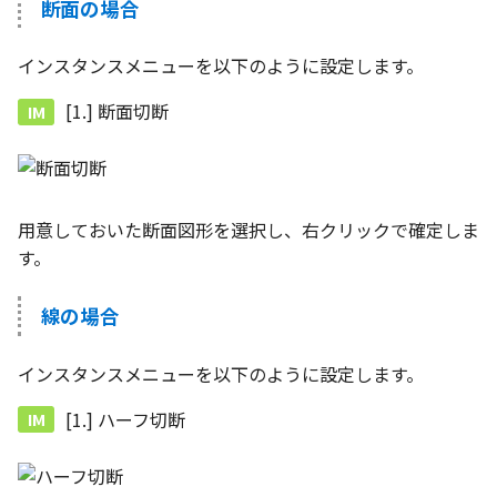
断面の場合
編集ハンドルでの上限/下
示設定
ツール
ストレッチ
設定の強化
空の表
インスタンスメニューを以下のように設定します。
DWGファイル の関連付け
サーフェス
削除
サーフェスの G2タイプ の
化
略図ねじ山
[1.] 断面切断
ポート
3D曲線
部分削除
テキスト編集の強化
配置拘束時にグローバル
3D曲線を編集
トリム
系を参照
複数のファイルを一括で
用意しておいた断面図形を選択し、右クリックで確定しま
3D曲線の拘束
延長
配置拘束-フォロワー/カム
す。
寸法の整列 機能の追加
束の強化
オブジェクトから3D曲線
面取り/フィレット
オンラインヘルプ の使用
線の場合
を作成
パラメーター Excel連携時
回転
レイアウト変更
ダイアログ非表示設定
面の直接編集
インスタンスメニューを以下のように設定します。
グループ
配管機能の追加
[1.] ハーフ切断
ストラクチャパーツ の ボ
板金
ィ の色で投影
雲マーク
TriBall [点からの距離を編
SmartPaint
で寸法拘束を作成