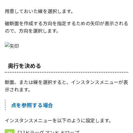
環状配列の中心線
テキスト
設計モードの切り替え
用意しておいた線を選択します。
材料のみをカタログに登
自動穴リスト のカウント
る
破断面を作成する方向を指定するための矢印が表示される
の改善
表示
ので、方向を選択します。
ミラーパーツ/アセンブリ
同心円の重なり合う中心
パラメーターテーブル
オプション強化
削除
配管
TriBall で作成した配列の
投影図の中心基準で位置
タログ登録をサポート
奥行を決める
新
配列された抑制フィーチ
断面、または線を選択すると、インスタンスメニューが表
延長
示されます。
アセンブリのサイズボッ
点を参照する場合
機能の強化
インスタンスメニューを以下のように設定します。
アセンブリフィーチャ の
マンド追加
[2.]ドラッグ アンド ドロップ