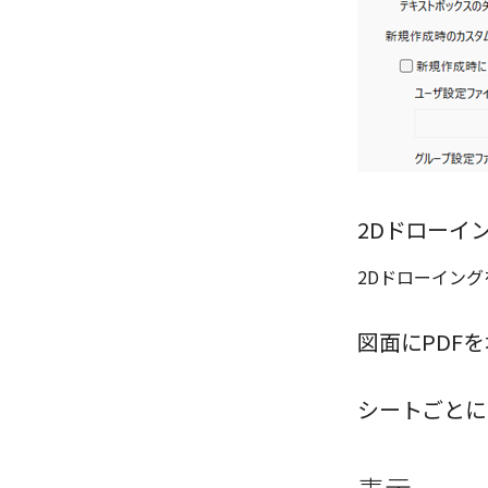
引出線付きテキスト
分割/トリム
3D寸法から自動作成
図
データム記号スタイル
ノック穴記号
フィレット/面取り
パーツからドローイングを作成
線種
切断線（断面記号）スタイル
穴の注釈
グループ化/シェイプを結合
寸法
バルーン（パーツ番号）スタ
公差記入枠
イル
データム記号
部品表スタイル
データムターゲット
表スタイル
面の指示記号
ベンド線スタイル
溶接記号
2Dドローイ
ハッチング
穴リスト
2Dドローイン
デザインバリエーションリスト
空の表
図面にPDFを
略図ねじ山
シートごとに