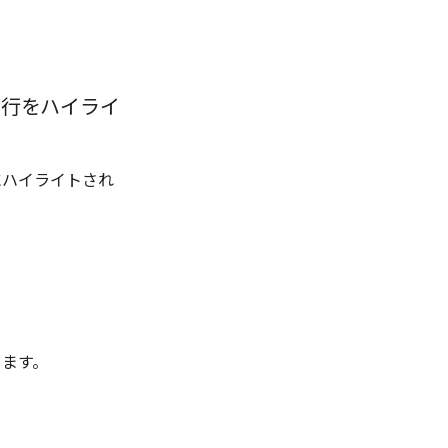
の行をハイライ
にハイライトされ
きます。