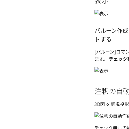
表示
バルーン作成
トする
[バルーン]コ
ます。
チェック
注釈の自
3D図 を新規投
チェック無しの