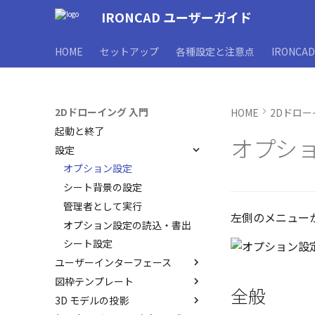
IRONCAD ユーザーガイド
HOME
セットアップ
各種設定と注意点
IRONCA
2Dドローイング 入門
HOME
2Dドロー
起動と終了
オプシ
設定
オプション設定
シート背景の設定
管理者として実行
左側のメニューか
オプション設定の読込・書出
シート設定
ユーザーインターフェース
図枠テンプレート
ユーザーインターフェースと各
全般
部名称
3D モデルの投影
図枠テンプレートの保存
インターフェースのカスタマイ