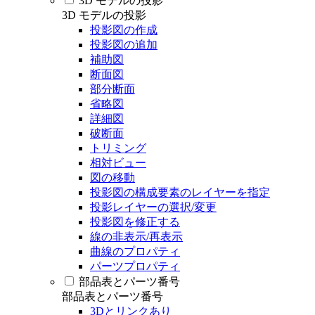
3D モデルの投影
3D モデルの投影
投影図の作成
投影図の追加
補助図
断面図
部分断面
省略図
詳細図
破断面
トリミング
相対ビュー
図の移動
投影図の構成要素のレイヤーを指定
投影レイヤーの選択/変更
投影図を修正する
線の非表示/再表示
曲線のプロパティ
パーツプロパティ
部品表とパーツ番号
部品表とパーツ番号
3Dとリンクあり