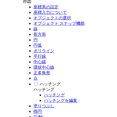
作図
座標系の設定
座標入力について
オブジェクトの選択
オブジェクト スナップ機能
線
長方形
円
円弧
ポリライン
平行線
中心線
環状中心線
正多角形
点
ハッチング
ハッチング
ハッチング
ハッチングを編集
塗りつぶし
楕円
穴/軸