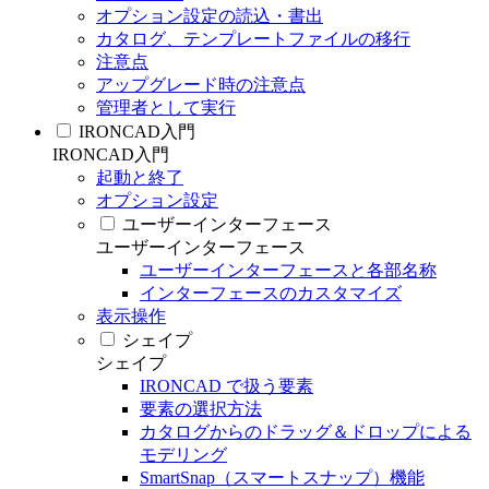
オプション設定の読込・書出
カタログ、テンプレートファイルの移行
注意点
アップグレード時の注意点
管理者として実行
IRONCAD入門
IRONCAD入門
起動と終了
オプション設定
ユーザーインターフェース
ユーザーインターフェース
ユーザーインターフェースと各部名称
インターフェースのカスタマイズ
表示操作
シェイプ
シェイプ
IRONCAD で扱う要素
要素の選択方法
カタログからのドラッグ＆ドロップによる
モデリング
SmartSnap（スマートスナップ）機能