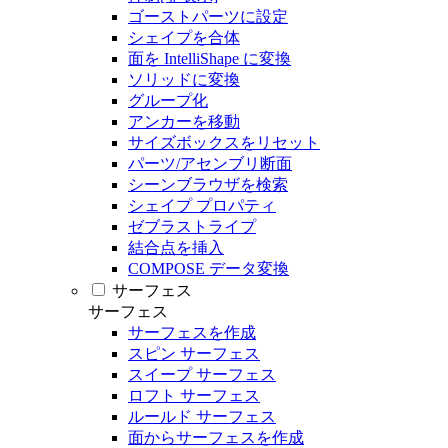
ゴーストパーツに設定
シェイプを合体
面を IntelliShape に変換
ソリッドに変換
グループ化
アンカーを移動
サイズボックスをリセット
パーツ/アセンブリ断面
シーンブラウザを検索
シェイプ プロパティ
ゼブラストライプ
結合点を挿入
COMPOSE データ変換
サーフェス
サーフェス
サーフェスを作成
スピン サーフェス
スイープ サーフェス
ロフト サーフェス
ルールド サーフェス
面からサーフェスを作成