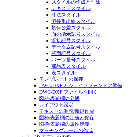
スタイルの作成と削除
テキストスタイル
寸法スタイル
溶接引出線スタイル
幾何公差スタイル
面の指示記号スタイル
溶接記号スタイル
データム記号スタイル
断面記号スタイル
パーツ番号スタイル
部品表スタイル
表スタイル
テンプレートの保存
DWG/DXF とシェイプフォントの準備
DWG/DXF ファイルを開く
図枠/表題欄の分解
レイアウト設定
テキストの調整/新規作成
図枠/表題欄の定義と保存
図枠/表題欄の属性定義
マッチングルールの作成