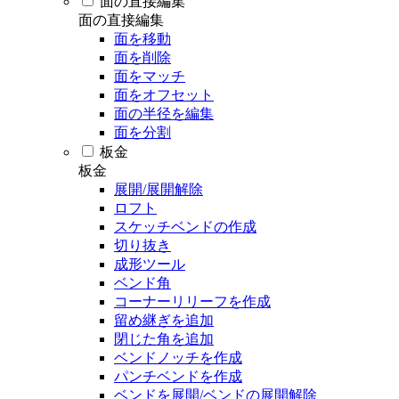
面の直接編集
面の直接編集
面を移動
面を削除
面をマッチ
面をオフセット
面の半径を編集
面を分割
板金
板金
展開/展開解除
ロフト
スケッチベンドの作成
切り抜き
成形ツール
ベンド角
コーナーリリーフを作成
留め継ぎを追加
閉じた角を追加
ベンドノッチを作成
パンチベンドを作成
ベンドを展開/ベンドの展開解除