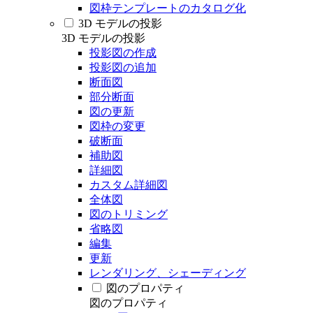
図枠テンプレートのカタログ化
3D モデルの投影
3D モデルの投影
投影図の作成
投影図の追加
断面図
部分断面
図の更新
図枠の変更
破断面
補助図
詳細図
カスタム詳細図
全体図
図のトリミング
省略図
編集
更新
レンダリング、シェーディング
図のプロパティ
図のプロパティ