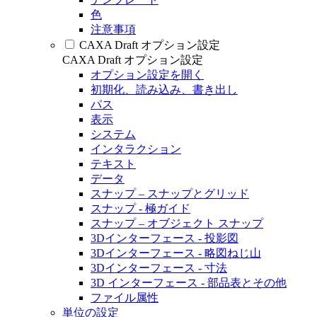
色
注意事項
CAXA Draft オプション設定
CAXA Draft オプション設定
オプション設定を開く
初期化、読み込み、書き出し
パス
表示
システム
インタラクション
テキスト
データ
スナップ – スナップとグリッド
スナップ - 極ガイド
スナップ – オブジェクト スナップ
3Dインターフェース - 投影図
3Dインターフェース - 略図ねじ山
3Dインターフェース - 寸法
3D インターフェース - 部品表とその他
ファイル属性
単位の設定