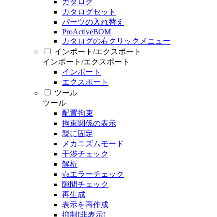
カタログ
カタログセット
パーツの入れ替え
ProActiveBOM
カタログの右クリックメニュー
インポート/エクスポート
インポート/エクスポート
インポート
エクスポート
ツール
ツール
配置拘束
拘束関係の表示
親に固定
メカニズムモード
干渉チェック
解析
√aエラーチェック
隙間チェック
再生成
表示を再作成
抑制[非表示]