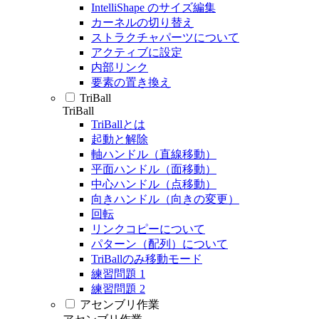
IntelliShape のサイズ編集
カーネルの切り替え
ストラクチャパーツについて
アクティブに設定
内部リンク
要素の置き換え
TriBall
TriBall
TriBallとは
起動と解除
軸ハンドル（直線移動）
平面ハンドル（面移動）
中心ハンドル（点移動）
向きハンドル（向きの変更）
回転
リンクコピーについて
パターン（配列）について
TriBallのみ移動モード
練習問題 1
練習問題 2
アセンブリ作業