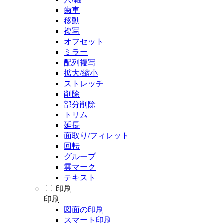
歯車
移動
複写
オフセット
ミラー
配列複写
拡大/縮小
ストレッチ
削除
部分削除
トリム
延長
面取り/フィレット
回転
グループ
雲マーク
テキスト
印刷
印刷
図面の印刷
スマート印刷