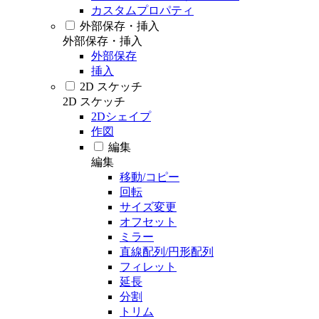
カスタムプロパティ
外部保存・挿入
外部保存・挿入
外部保存
挿入
2D スケッチ
2D スケッチ
2Dシェイプ
作図
編集
編集
移動/コピー
回転
サイズ変更
オフセット
ミラー
直線配列/円形配列
フィレット
延長
分割
トリム