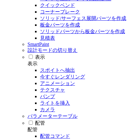
クイックベンド
コーナーブレーク
ソリッド/サーフェス展開パーツを作成
板金パーツを作成
ソリッドパーツから板金パーツを作成
見積表
SmartPaint
設計モードの切り替え
表示
表示
スポイトへ抽出
今すぐレンダリング
アニメーション
テクスチャ
バンプ
ライトを挿入
カメラ
パラメーターテーブル
配管
配管
配管コマンド