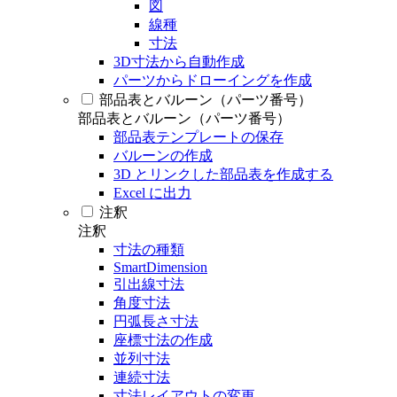
図
線種
寸法
3D寸法から自動作成
パーツからドローイングを作成
部品表とバルーン（パーツ番号）
部品表とバルーン（パーツ番号）
部品表テンプレートの保存
バルーンの作成
3D とリンクした部品表を作成する
Excel に出力
注釈
注釈
寸法の種類
SmartDimension
引出線寸法
角度寸法
円弧長さ寸法
座標寸法の作成
並列寸法
連続寸法
寸法レイアウトの変更