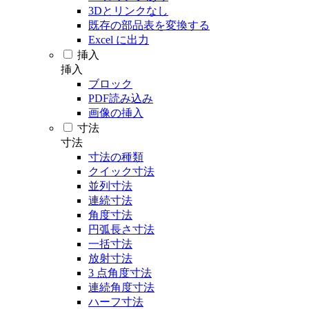
3Dとリンクなし
既存の部品表を変換する
Excel に出力
挿入
挿入
ブロック
PDF読み込み
画像の挿入
寸法
寸法
寸法の種類
クイック寸法
並列寸法
連続寸法
角度寸法
円弧長さ寸法
一括寸法
放射寸法
3 点角度寸法
連続角度寸法
ハーフ寸法