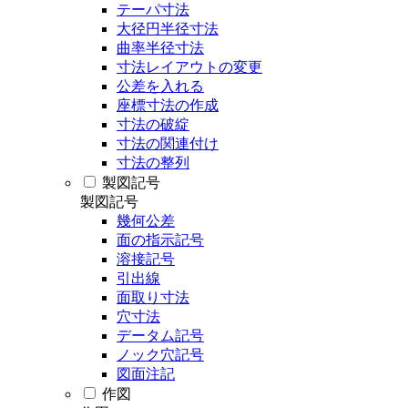
テーパ寸法
大径円半径寸法
曲率半径寸法
寸法レイアウトの変更
公差を入れる
座標寸法の作成
寸法の破綻
寸法の関連付け
寸法の整列
製図記号
製図記号
幾何公差
面の指示記号
溶接記号
引出線
面取り寸法
穴寸法
データム記号
ノック穴記号
図面注記
作図