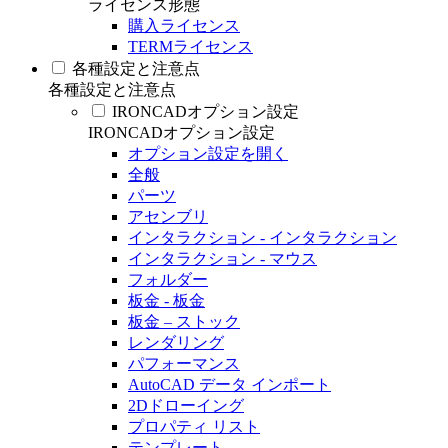
ライセンス形態
購入ライセンス
TERMライセンス
各種設定と注意点
各種設定と注意点
IRONCADオプション設定
IRONCADオプション設定
オプション設定を開く
全般
パーツ
アセンブリ
インタラクション - インタラクション
インタラクション - マウス
フォルダー
板金 - 板金
板金 – ストック
レンダリング
パフォーマンス
AutoCAD データ インポート
2Dドローイング
プロパティ リスト
テンプレート