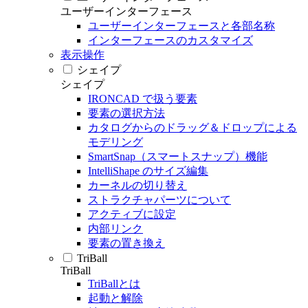
ユーザーインターフェース
ユーザーインターフェースと各部名称
インターフェースのカスタマイズ
表示操作
シェイプ
シェイプ
IRONCAD で扱う要素
要素の選択方法
カタログからのドラッグ＆ドロップによる
モデリング
SmartSnap（スマートスナップ）機能
IntelliShape のサイズ編集
カーネルの切り替え
ストラクチャパーツについて
アクティブに設定
内部リンク
要素の置き換え
TriBall
TriBall
TriBallとは
起動と解除