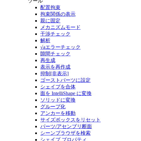
ツール
配置拘束
拘束関係の表示
親に固定
メカニズムモード
干渉チェック
解析
√aエラーチェック
隙間チェック
再生成
表示を再作成
抑制[非表示]
ゴーストパーツに設定
シェイプを合体
面を IntelliShape に変換
ソリッドに変換
グループ化
アンカーを移動
サイズボックスをリセット
パーツ/アセンブリ断面
シーンブラウザを検索
シェイプ プロパティ