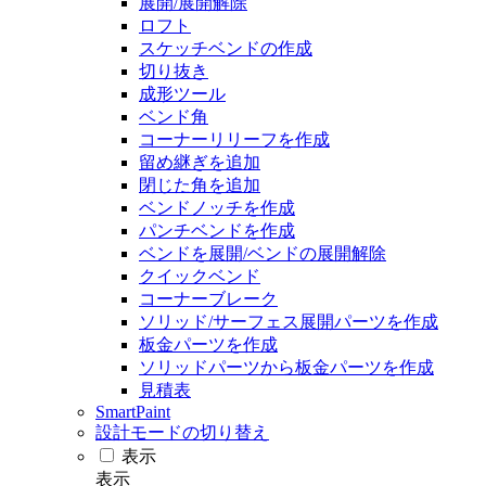
展開/展開解除
ロフト
スケッチベンドの作成
切り抜き
成形ツール
ベンド角
コーナーリリーフを作成
留め継ぎを追加
閉じた角を追加
ベンドノッチを作成
パンチベンドを作成
ベンドを展開/ベンドの展開解除
クイックベンド
コーナーブレーク
ソリッド/サーフェス展開パーツを作成
板金パーツを作成
ソリッドパーツから板金パーツを作成
見積表
SmartPaint
設計モードの切り替え
表示
表示