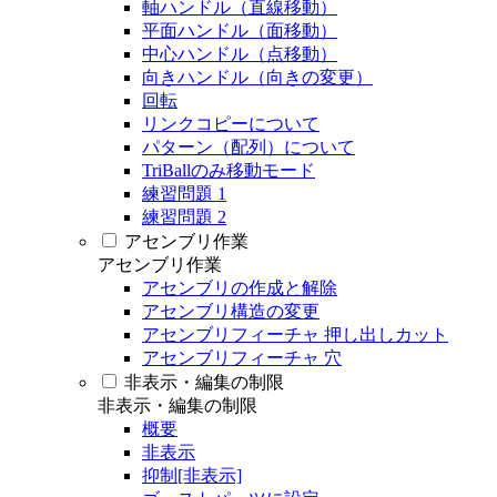
軸ハンドル（直線移動）
平面ハンドル（面移動）
中心ハンドル（点移動）
向きハンドル（向きの変更）
回転
リンクコピーについて
パターン（配列）について
TriBallのみ移動モード
練習問題 1
練習問題 2
アセンブリ作業
アセンブリ作業
アセンブリの作成と解除
アセンブリ構造の変更
アセンブリフィーチャ 押し出しカット
アセンブリフィーチャ 穴
非表示・編集の制限
非表示・編集の制限
概要
非表示
抑制[非表示]