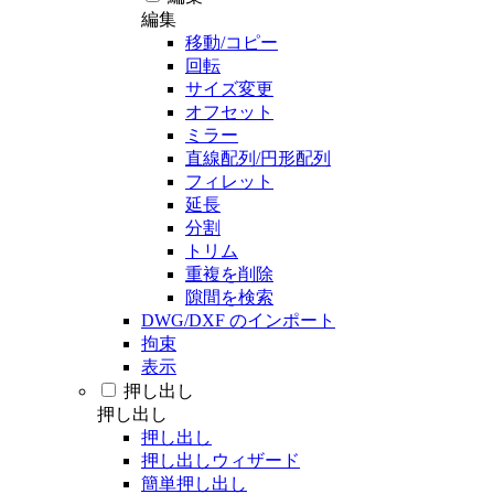
編集
移動/コピー
回転
サイズ変更
オフセット
ミラー
直線配列/円形配列
フィレット
延長
分割
トリム
重複を削除
隙間を検索
DWG/DXF のインポート
拘束
表示
押し出し
押し出し
押し出し
押し出しウィザード
簡単押し出し