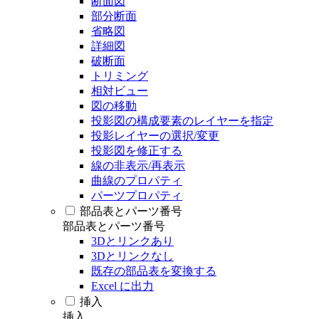
断面図
部分断面
省略図
詳細図
破断面
トリミング
相対ビュー
図の移動
投影図の構成要素のレイヤーを指定
投影レイヤーの選択/変更
投影図を修正する
線の非表示/再表示
曲線のプロパティ
パーツプロパティ
部品表とパーツ番号
部品表とパーツ番号
3Dとリンクあり
3Dとリンクなし
既存の部品表を変換する
Excel に出力
挿入
挿入