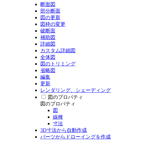
断面図
部分断面
図の更新
図枠の変更
破断面
補助図
詳細図
カスタム詳細図
全体図
図のトリミング
省略図
編集
更新
レンダリング、シェーディング
図のプロパティ
図のプロパティ
図
線種
寸法
3D寸法から自動作成
パーツからドローイングを作成