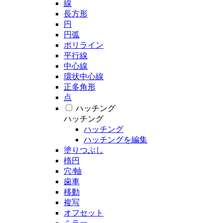
線
長方形
円
円弧
ポリライン
平行線
中心線
環状中心線
正多角形
点
ハッチング
ハッチング
ハッチング
ハッチングを編集
塗りつぶし
楕円
穴/軸
歯車
移動
複写
オフセット