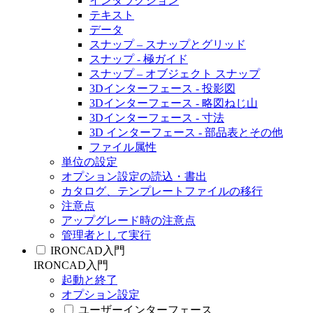
インタラクション
テキスト
データ
スナップ – スナップとグリッド
スナップ - 極ガイド
スナップ – オブジェクト スナップ
3Dインターフェース - 投影図
3Dインターフェース - 略図ねじ山
3Dインターフェース - 寸法
3D インターフェース - 部品表とその他
ファイル属性
単位の設定
オプション設定の読込・書出
カタログ、テンプレートファイルの移行
注意点
アップグレード時の注意点
管理者として実行
IRONCAD入門
IRONCAD入門
起動と終了
オプション設定
ユーザーインターフェース