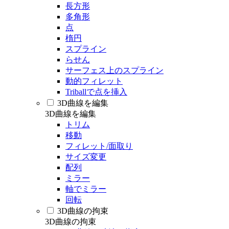
長方形
多角形
点
楕円
スプライン
らせん
サーフェス上のスプライン
動的フィレット
Triballで点を挿入
3D曲線を編集
3D曲線を編集
トリム
移動
フィレット/面取り
サイズ変更
配列
ミラー
軸でミラー
回転
3D曲線の拘束
3D曲線の拘束