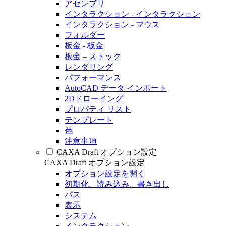
アセンブリ
インタラクション - インタラクション
インタラクション - マウス
フォルダー
板金 - 板金
板金 – ストック
レンダリング
パフォーマンス
AutoCAD データ インポート
2Dドローイング
プロパティ リスト
テンプレート
色
注意事項
CAXA Draft オプション設定
CAXA Draft オプション設定
オプション設定を開く
初期化、読み込み、書き出し
パス
表示
システム