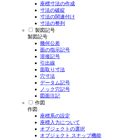
座標寸法の作成
寸法の破綻
寸法の関連付け
寸法の整列
製図記号
製図記号
幾何公差
面の指示記号
溶接記号
引出線
面取り寸法
穴寸法
データム記号
ノック穴記号
図面注記
作図
作図
座標系の設定
座標入力について
オブジェクトの選択
オブジェクト スナップ機能