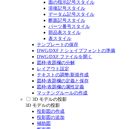
面の指示記号スタイル
溶接記号スタイル
データム記号スタイル
断面記号スタイル
パーツ番号スタイル
部品表スタイル
表スタイル
テンプレートの保存
DWG/DXF とシェイプフォントの準備
DWG/DXF ファイルを開く
図枠/表題欄の分解
レイアウト設定
テキストの調整/新規作成
図枠/表題欄の定義と保存
図枠/表題欄の属性定義
マッチングルールの作成
3D モデルの投影
3D モデルの投影
投影図の作成
投影図の追加
補助図