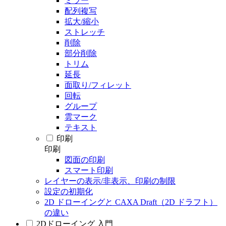
ミラー
配列複写
拡大/縮小
ストレッチ
削除
部分削除
トリム
延長
面取り/フィレット
回転
グループ
雲マーク
テキスト
印刷
印刷
図面の印刷
スマート印刷
レイヤーの表示/非表示、印刷の制限
設定の初期化
2D ドローイングと CAXA Draft（2D ドラフト）
の違い
2Dドローイング 入門