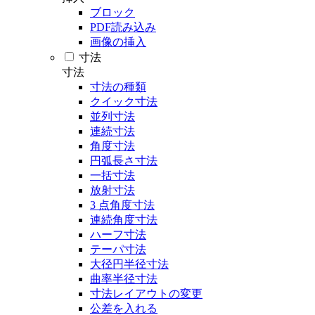
ブロック
PDF読み込み
画像の挿入
寸法
寸法
寸法の種類
クイック寸法
並列寸法
連続寸法
角度寸法
円弧長さ寸法
一括寸法
放射寸法
3 点角度寸法
連続角度寸法
ハーフ寸法
テーパ寸法
大径円半径寸法
曲率半径寸法
寸法レイアウトの変更
公差を入れる