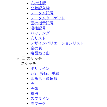
穴の注釈
公差記入枠
データム記号
データムターゲット
面の指示記号
溶接記号
ハッチング
穴リスト
デザインバリエーションリスト
空の表
略図ねじ山
スケッチ
スケッチ
ポリライン
2点、接線、垂線
四角形・多角形
円
円弧
楕円
スプライン
雲マーク