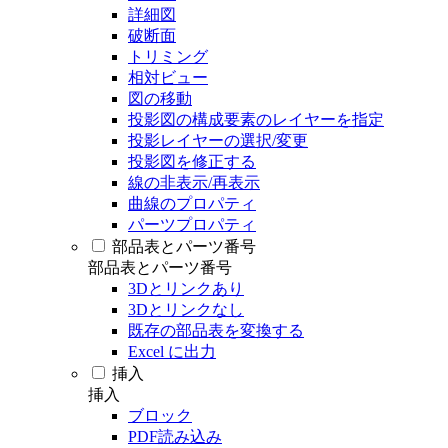
詳細図
破断面
トリミング
相対ビュー
図の移動
投影図の構成要素のレイヤーを指定
投影レイヤーの選択/変更
投影図を修正する
線の非表示/再表示
曲線のプロパティ
パーツプロパティ
部品表とパーツ番号
部品表とパーツ番号
3Dとリンクあり
3Dとリンクなし
既存の部品表を変換する
Excel に出力
挿入
挿入
ブロック
PDF読み込み