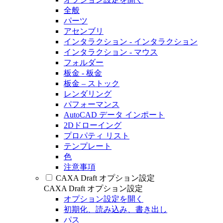
全般
パーツ
アセンブリ
インタラクション - インタラクション
インタラクション - マウス
フォルダー
板金 - 板金
板金 – ストック
レンダリング
パフォーマンス
AutoCAD データ インポート
2Dドローイング
プロパティ リスト
テンプレート
色
注意事項
CAXA Draft オプション設定
CAXA Draft オプション設定
オプション設定を開く
初期化、読み込み、書き出し
パス