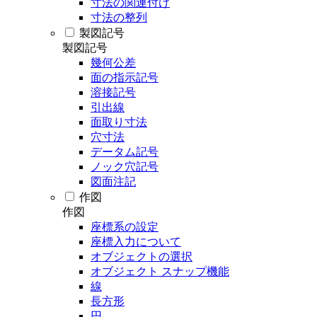
寸法の関連付け
寸法の整列
製図記号
製図記号
幾何公差
面の指示記号
溶接記号
引出線
面取り寸法
穴寸法
データム記号
ノック穴記号
図面注記
作図
作図
座標系の設定
座標入力について
オブジェクトの選択
オブジェクト スナップ機能
線
長方形
円