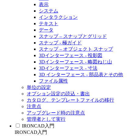
表示
システム
インタラクション
テキスト
データ
スナップ – スナップとグリッド
スナップ - 極ガイド
スナップ – オブジェクト スナップ
3Dインターフェース - 投影図
3Dインターフェース - 略図ねじ山
3Dインターフェース - 寸法
3D インターフェース - 部品表とその他
ファイル属性
単位の設定
オプション設定の読込・書出
カタログ、テンプレートファイルの移行
注意点
アップグレード時の注意点
管理者として実行
IRONCAD入門
IRONCAD入門