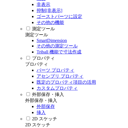
非表示
抑制[非表示]
ゴーストパーツに設定
その他の機能
測定ツール
測定ツール
SmartDimension
その他の測定ツール
Triball 機能で寸法作成
プロパティ
プロパティ
パーツ プロパティ
アセンブリ プロパティ
既定のプロパティ項目の活用
カスタムプロパティ
外部保存・挿入
外部保存・挿入
外部保存
挿入
2D スケッチ
2D スケッチ