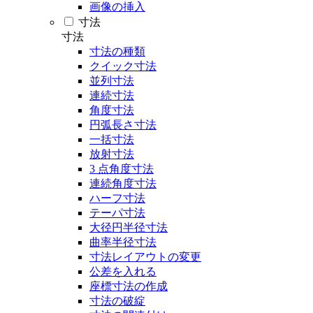
画像の挿入
寸法
寸法
寸法の種類
クイック寸法
並列寸法
連続寸法
角度寸法
円弧長さ寸法
一括寸法
放射寸法
3 点角度寸法
連続角度寸法
ハーフ寸法
テーパ寸法
大径円半径寸法
曲率半径寸法
寸法レイアウトの変更
公差を入れる
座標寸法の作成
寸法の破綻