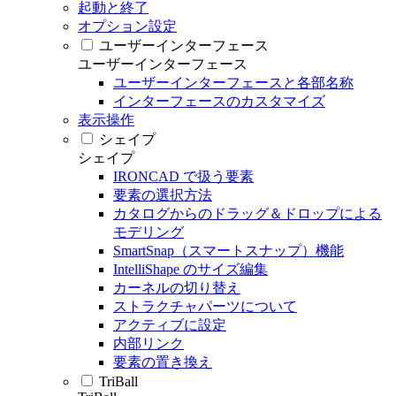
起動と終了
オプション設定
ユーザーインターフェース
ユーザーインターフェース
ユーザーインターフェースと各部名称
インターフェースのカスタマイズ
表示操作
シェイプ
シェイプ
IRONCAD で扱う要素
要素の選択方法
カタログからのドラッグ＆ドロップによる
モデリング
SmartSnap（スマートスナップ）機能
IntelliShape のサイズ編集
カーネルの切り替え
ストラクチャパーツについて
アクティブに設定
内部リンク
要素の置き換え
TriBall