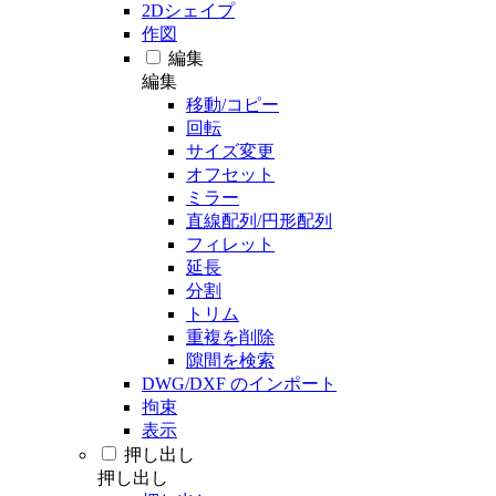
2Dシェイプ
作図
編集
編集
移動/コピー
回転
サイズ変更
オフセット
ミラー
直線配列/円形配列
フィレット
延長
分割
トリム
重複を削除
隙間を検索
DWG/DXF のインポート
拘束
表示
押し出し
押し出し