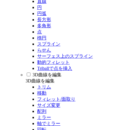
直線
円
円弧
長方形
多角形
点
楕円
スプライン
らせん
サーフェス上のスプライン
動的フィレット
Triballで点を挿入
3D曲線を編集
3D曲線を編集
トリム
移動
フィレット/面取り
サイズ変更
配列
ミラー
軸でミラー
回転