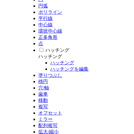
円弧
ポリライン
平行線
中心線
環状中心線
正多角形
点
ハッチング
ハッチング
ハッチング
ハッチングを編集
塗りつぶし
楕円
穴/軸
歯車
移動
複写
オフセット
ミラー
配列複写
拡大/縮小