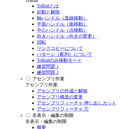
TriBall
TriBallとは
起動と解除
軸ハンドル（直線移動）
平面ハンドル（面移動）
中心ハンドル（点移動）
向きハンドル（向きの変更）
回転
リンクコピーについて
パターン（配列）について
TriBallのみ移動モード
練習問題 1
練習問題 2
アセンブリ作業
アセンブリ作業
アセンブリの作成と解除
アセンブリ構造の変更
アセンブリフィーチャ 押し出しカット
アセンブリフィーチャ 穴
非表示・編集の制限
非表示・編集の制限
概要