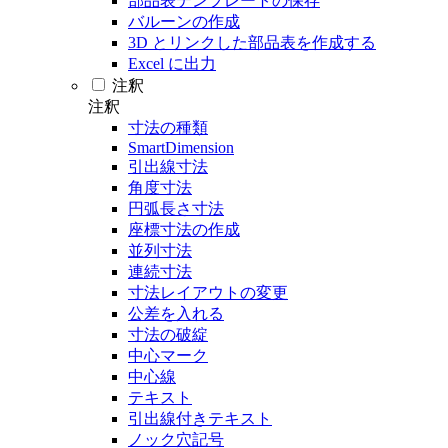
部品表テンプレートの保存
バルーンの作成
3D とリンクした部品表を作成する
Excel に出力
注釈
注釈
寸法の種類
SmartDimension
引出線寸法
角度寸法
円弧長さ寸法
座標寸法の作成
並列寸法
連続寸法
寸法レイアウトの変更
公差を入れる
寸法の破綻
中心マーク
中心線
テキスト
引出線付きテキスト
ノック穴記号