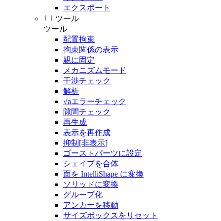
エクスポート
ツール
ツール
配置拘束
拘束関係の表示
親に固定
メカニズムモード
干渉チェック
解析
√aエラーチェック
隙間チェック
再生成
表示を再作成
抑制[非表示]
ゴーストパーツに設定
シェイプを合体
面を IntelliShape に変換
ソリッドに変換
グループ化
アンカーを移動
サイズボックスをリセット