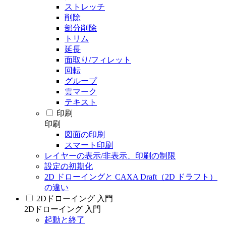
ストレッチ
削除
部分削除
トリム
延長
面取り/フィレット
回転
グループ
雲マーク
テキスト
印刷
印刷
図面の印刷
スマート印刷
レイヤーの表示/非表示、印刷の制限
設定の初期化
2D ドローイングと CAXA Draft（2D ドラフト）
の違い
2Dドローイング 入門
2Dドローイング 入門
起動と終了