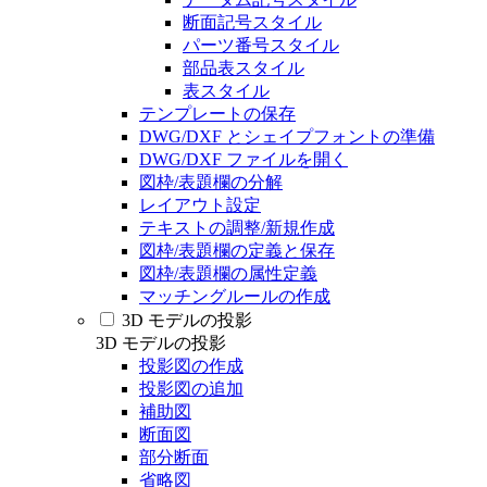
断面記号スタイル
パーツ番号スタイル
部品表スタイル
表スタイル
テンプレートの保存
DWG/DXF とシェイプフォントの準備
DWG/DXF ファイルを開く
図枠/表題欄の分解
レイアウト設定
テキストの調整/新規作成
図枠/表題欄の定義と保存
図枠/表題欄の属性定義
マッチングルールの作成
3D モデルの投影
3D モデルの投影
投影図の作成
投影図の追加
補助図
断面図
部分断面
省略図