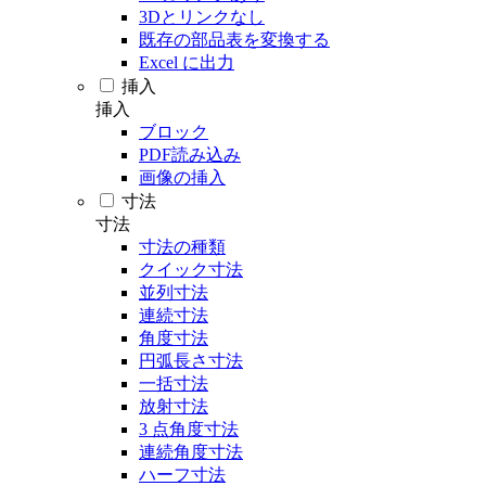
3Dとリンクなし
既存の部品表を変換する
Excel に出力
挿入
挿入
ブロック
PDF読み込み
画像の挿入
寸法
寸法
寸法の種類
クイック寸法
並列寸法
連続寸法
角度寸法
円弧長さ寸法
一括寸法
放射寸法
3 点角度寸法
連続角度寸法
ハーフ寸法