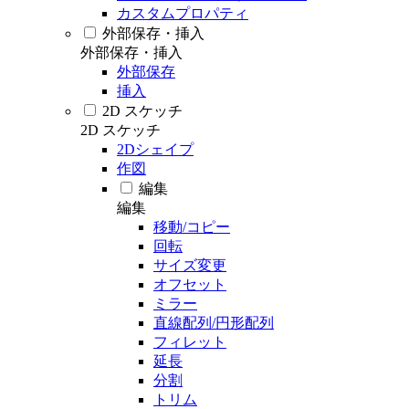
カスタムプロパティ
外部保存・挿入
外部保存・挿入
外部保存
挿入
2D スケッチ
2D スケッチ
2Dシェイプ
作図
編集
編集
移動/コピー
回転
サイズ変更
オフセット
ミラー
直線配列/円形配列
フィレット
延長
分割
トリム