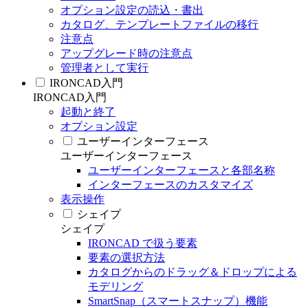
オプション設定の読込・書出
カタログ、テンプレートファイルの移行
注意点
アップグレード時の注意点
管理者として実行
IRONCAD入門
IRONCAD入門
起動と終了
オプション設定
ユーザーインターフェース
ユーザーインターフェース
ユーザーインターフェースと各部名称
インターフェースのカスタマイズ
表示操作
シェイプ
シェイプ
IRONCAD で扱う要素
要素の選択方法
カタログからのドラッグ＆ドロップによる
モデリング
SmartSnap（スマートスナップ）機能