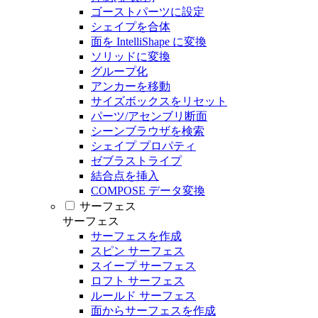
ゴーストパーツに設定
シェイプを合体
面を IntelliShape に変換
ソリッドに変換
グループ化
アンカーを移動
サイズボックスをリセット
パーツ/アセンブリ断面
シーンブラウザを検索
シェイプ プロパティ
ゼブラストライプ
結合点を挿入
COMPOSE データ変換
サーフェス
サーフェス
サーフェスを作成
スピン サーフェス
スイープ サーフェス
ロフト サーフェス
ルールド サーフェス
面からサーフェスを作成