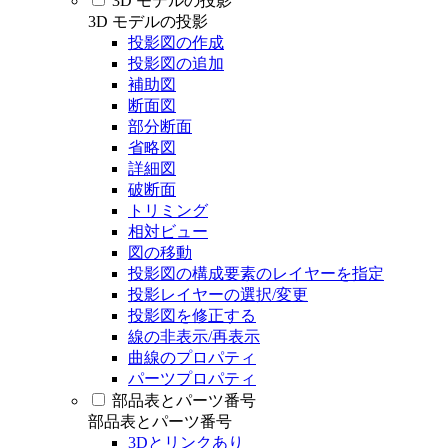
3D モデルの投影
3D モデルの投影
投影図の作成
投影図の追加
補助図
断面図
部分断面
省略図
詳細図
破断面
トリミング
相対ビュー
図の移動
投影図の構成要素のレイヤーを指定
投影レイヤーの選択/変更
投影図を修正する
線の非表示/再表示
曲線のプロパティ
パーツプロパティ
部品表とパーツ番号
部品表とパーツ番号
3Dとリンクあり