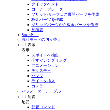
クイックベンド
コーナーブレーク
ソリッド/サーフェス展開パーツを作成
板金パーツを作成
ソリッドパーツから板金パーツを作成
見積表
SmartPaint
設計モードの切り替え
表示
表示
スポイトへ抽出
今すぐレンダリング
アニメーション
テクスチャ
バンプ
ライトを挿入
カメラ
パラメーターテーブル
配管
配管
配管コマンド