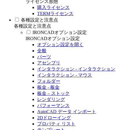
ライセンス形態
購入ライセンス
TERMライセンス
各種設定と注意点
各種設定と注意点
IRONCADオプション設定
IRONCADオプション設定
オプション設定を開く
全般
パーツ
アセンブリ
インタラクション - インタラクション
インタラクション - マウス
フォルダー
板金 - 板金
板金 – ストック
レンダリング
パフォーマンス
AutoCAD データ インポート
2Dドローイング
プロパティ リスト
テンプレート