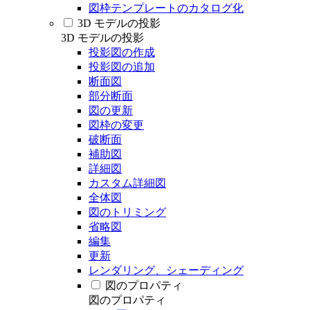
図枠テンプレートのカタログ化
3D モデルの投影
3D モデルの投影
投影図の作成
投影図の追加
断面図
部分断面
図の更新
図枠の変更
破断面
補助図
詳細図
カスタム詳細図
全体図
図のトリミング
省略図
編集
更新
レンダリング、シェーディング
図のプロパティ
図のプロパティ