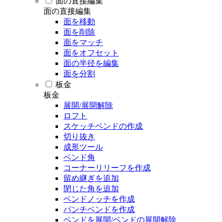
面の直接編集
面の直接編集
面を移動
面を削除
面をマッチ
面をオフセット
面の半径を編集
面を分割
板金
板金
展開/展開解除
ロフト
スケッチベンドの作成
切り抜き
成形ツール
ベンド角
コーナーリリーフを作成
留め継ぎを追加
閉じた角を追加
ベンドノッチを作成
パンチベンドを作成
ベンドを展開/ベンドの展開解除