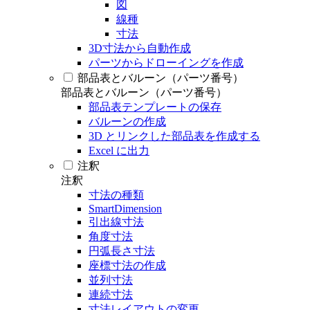
図
線種
寸法
3D寸法から自動作成
パーツからドローイングを作成
部品表とバルーン（パーツ番号）
部品表とバルーン（パーツ番号）
部品表テンプレートの保存
バルーンの作成
3D とリンクした部品表を作成する
Excel に出力
注釈
注釈
寸法の種類
SmartDimension
引出線寸法
角度寸法
円弧長さ寸法
座標寸法の作成
並列寸法
連続寸法
寸法レイアウトの変更