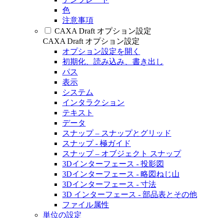
色
注意事項
CAXA Draft オプション設定
CAXA Draft オプション設定
オプション設定を開く
初期化、読み込み、書き出し
パス
表示
システム
インタラクション
テキスト
データ
スナップ – スナップとグリッド
スナップ - 極ガイド
スナップ – オブジェクト スナップ
3Dインターフェース - 投影図
3Dインターフェース - 略図ねじ山
3Dインターフェース - 寸法
3D インターフェース - 部品表とその他
ファイル属性
単位の設定