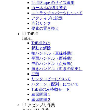
IntelliShape のサイズ編集
カーネルの切り替え
ストラクチャパーツについて
アクティブに設定
内部リンク
要素の置き換え
TriBall
TriBall
TriBallとは
起動と解除
軸ハンドル（直線移動）
平面ハンドル（面移動）
中心ハンドル（点移動）
向きハンドル（向きの変更）
回転
リンクコピーについて
パターン（配列）について
TriBallのみ移動モード
練習問題 1
練習問題 2
アセンブリ作業