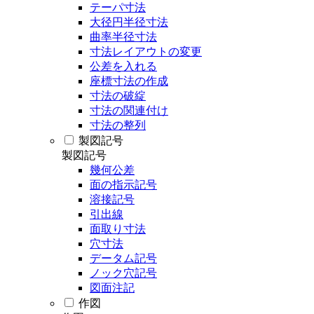
テーパ寸法
大径円半径寸法
曲率半径寸法
寸法レイアウトの変更
公差を入れる
座標寸法の作成
寸法の破綻
寸法の関連付け
寸法の整列
製図記号
製図記号
幾何公差
面の指示記号
溶接記号
引出線
面取り寸法
穴寸法
データム記号
ノック穴記号
図面注記
作図