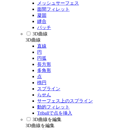
メッシュサーフェス
面間フィレット
凝固
縫合
パッチ
3D曲線
3D曲線
直線
円
円弧
長方形
多角形
点
楕円
スプライン
らせん
サーフェス上のスプライン
動的フィレット
Triballで点を挿入
3D曲線を編集
3D曲線を編集