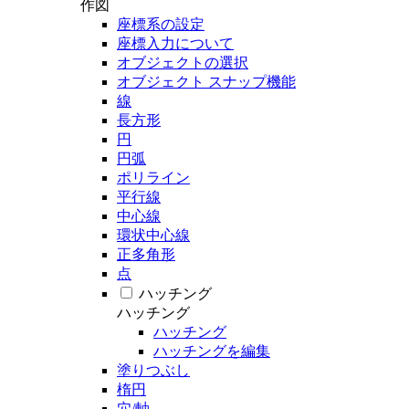
作図
座標系の設定
座標入力について
オブジェクトの選択
オブジェクト スナップ機能
線
長方形
円
円弧
ポリライン
平行線
中心線
環状中心線
正多角形
点
ハッチング
ハッチング
ハッチング
ハッチングを編集
塗りつぶし
楕円
穴/軸