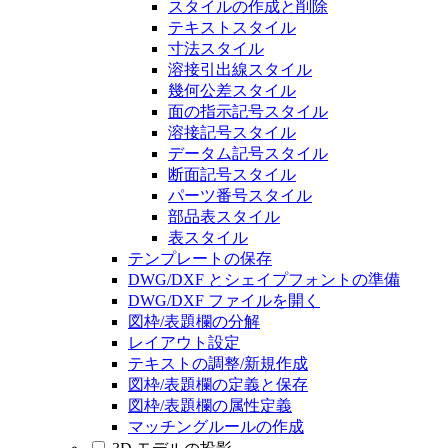
スタイルの作成と削除
テキストスタイル
寸法スタイル
溶接引出線スタイル
幾何公差スタイル
面の指示記号スタイル
溶接記号スタイル
データム記号スタイル
断面記号スタイル
パーツ番号スタイル
部品表スタイル
表スタイル
テンプレートの保存
DWG/DXF とシェイプフォントの準備
DWG/DXF ファイルを開く
図枠/表題欄の分解
レイアウト設定
テキストの調整/新規作成
図枠/表題欄の定義と保存
図枠/表題欄の属性定義
マッチングルールの作成