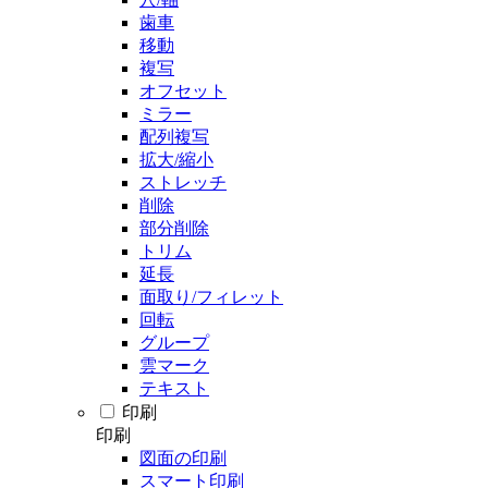
歯車
移動
複写
オフセット
ミラー
配列複写
拡大/縮小
ストレッチ
削除
部分削除
トリム
延長
面取り/フィレット
回転
グループ
雲マーク
テキスト
印刷
印刷
図面の印刷
スマート印刷