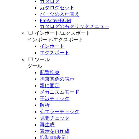
カタログ
カタログセット
パーツの入れ替え
ProActiveBOM
カタログの右クリックメニュー
インポート/エクスポート
インポート/エクスポート
インポート
エクスポート
ツール
ツール
配置拘束
拘束関係の表示
親に固定
メカニズムモード
干渉チェック
解析
√aエラーチェック
隙間チェック
再生成
表示を再作成
抑制[非表示]