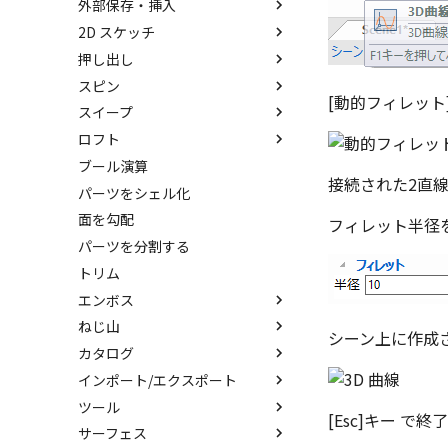
外部保存・挿入
中心ハンドル（点移動）
抑制[非表示]
その他の測定ツール
パーツ プロパティ
IntelliShape のサイズ編集
アセンブリフィーチャ 穴
2D スケッチ
向きハンドル（向きの変更）
ゴーストパーツに設定
Triball 機能で寸法作成
アセンブリ プロパティ
外部保存
カーネルの切り替え
押し出し
回転
その他の機能
既定のプロパティ項目の活用
挿入
2Dシェイプ
ストラクチャパーツについて
スピン
リンクコピーについて
カスタムプロパティ
作図
押し出し
アクティブに設定
[動的フィレット
スイープ
パターン（配列）について
編集
押し出しウィザード
スピン
内部リンク
ロフト
TriBallのみ移動モード
DWG/DXF のインポート
簡単押し出し
スピンウィザード
スイープ
移動/コピー
要素の置き換え
ブール演算
練習問題 1
拘束
選択した面を押し出し
簡単スピン
スイープウィザード
ロフト
回転
接続された2直
パーツをシェル化
練習問題 2
表示
簡単スイープ
ロフトウィザード
サイズ変更
面を勾配
簡単ロフト
オフセット
フィレット半径
パーツを分割する
ガイドラインを使用したロフト
ミラー
トリム
直線配列/円形配列
エンボス
フィレット
ねじ山
エンボス
延長
シーン上に作成
カタログ
ラップエンボス
ねじ山
分割
インポート/エクスポート
略図ねじ山
カタログ
トリム
ツール
カタログセット
インポート
重複を削除
[Esc]キー で
サーフェス
パーツの入れ替え
エクスポート
配置拘束
隙間を検索