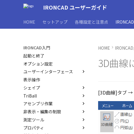
IRONCAD ユーザーガイド
HOME
セットアップ
各種設定と注意点
IRONCA
IRONCAD入門
HOME
IRONCA
起動と終了
3D曲線
オプション設定
ユーザーインターフェース
表示操作
ユーザーインターフェースと各
部名称
シェイプ
[3D曲線]タブ →
インターフェースのカスタマイ
TriBall
IRONCAD で扱う要素
ズ
アセンブリ作業
要素の選択方法
TriBallとは
非表示・編集の制限
カタログからのドラッグ＆ドロ
起動と解除
アセンブリの作成と解除
ップによるモデリング
測定ツール
軸ハンドル（直線移動）
アセンブリ構造の変更
概要
SmartSnap（スマートスナッ
プロパティ
平面ハンドル（面移動）
アセンブリフィーチャ 押し出
非表示
SmartDimension
プ）機能
しカット