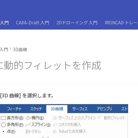
D入門
CAXA-Draft 入門
2Dドローイング 入門
IRONCAD トレ
D入門
3D曲線
に動的フィレットを作成
 [3D 曲線] を選択します。