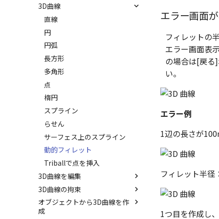
3D曲線
ProActiveBOM
拘束関係の表示
サーフェスを作成
エラー画面が
カタログの右クリックメニュー
親に固定
スピン サーフェス
直線
メカニズムモード
スイープ サーフェス
円
フィレットの
干渉チェック
ロフト サーフェス
円弧
エラー画面表
解析
ルールド サーフェス
長方形
の場合は[戻る
√aエラーチェック
面からサーフェスを作成
多角形
い。
隙間チェック
メッシュサーフェス
点
再生成
面間フィレット
楕円
表示を再作成
凝固
スプライン
エラー例
抑制[非表示]
縫合
らせん
1辺の長さが10
ゴーストパーツに設定
パッチ
サーフェス上のスプライン
シェイプを合体
動的フィレット
面を IntelliShape に変換
Triballで点を挿入
フィレット半径：
3D曲線を編集
ソリッドに変換
3D曲線の拘束
グループ化
トリム
オブジェクトから3D曲線を作
アンカーを移動
移動
3D曲線に寸法を指定
成
1つ目を作成し
サイズボックスをリセット
フィレット/面取り
3D曲線に拘束を設定