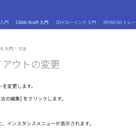
D入門
CAXA-Draft 入門
2Dドローイング 入門
IRONCAD トレ
aft 入門
寸法
イアウトの変更
トを変更します。
[寸法の編集] をクリックします。
と、インスタンスメニューが表示されます。