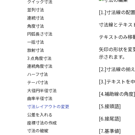
部分断面
Excel に出力
画像の挿入
クイック寸法
スタイルの設定
省略図
並列寸法
[1.]寸法線の配
テンプレートの保存
スタイルの作成と削除
詳細図
連続寸法
DWG/DXF とシェイプフォント
テキストスタイル
寸法線とテキスト
破断面
角度寸法
の準備
寸法スタイル
トリミング
円弧長さ寸法
DWG/DXF ファイルを開く
テキストのみ移動
溶接引出線スタイル
相対ビュー
一括寸法
図枠/表題欄の分解
幾何公差スタイル
矢印の形状を変更
図の移動
放射寸法
レイアウト設定
面の指示記号スタイル
示されます。
投影図の構成要素のレイヤーを
3 点角度寸法
テキストの調整/新規作成
溶接記号スタイル
指定
連続角度寸法
図枠/表題欄の定義と保存
[2.]寸法線の揃え
データム記号スタイル
投影レイヤーの選択/変更
ハーフ寸法
図枠/表題欄の属性定義
断面記号スタイル
投影図を修正する
[3.]テキスト
テーパ寸法
マッチングルールの作成
パーツ番号スタイル
線の非表示/再表示
大径円半径寸法
部品表スタイル
[4.補助線の角度
曲線のプロパティ
曲率半径寸法
表スタイル
パーツプロパティ
[5.接頭語]
寸法レイアウトの変更
公差を入れる
[6.接尾語]
座標寸法の作成
[7.基準値]
寸法の破綻