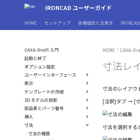
IRONCAD ユーザーガイド
HOME
セットアップ
各種設定と注意点
IRONCA
CAXA-Draft 入門
HOME
CAXA-Dr
起動と終了
寸法レ
オプション設定
ユーザーインターフェース
表示
ユーザーインターフェースと各
寸法のレイアウ
部名称
テンプレートの作成
表示操作
インターフェースのカスタマイ
3D モデルの投影
シートの切り替え
CAXA Draft のテンプレートに
[注釈]タブ → 
ズ
ついて
部品表とパーツ番号
投影図の作成
テンプレートの作成手順
挿入
投影図の追加
3Dとリンクあり
JIS の BLANK テンプレートを
寸法
補助図
3Dとリンクなし
ブロック
寸法を選択する
開く
断面図
既存の部品表を変換する
PDF読み込み
寸法の種類
レイヤーの定義