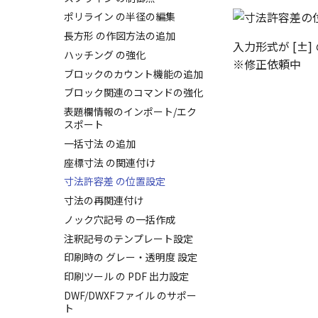
関連付けされたボディのデフォ
善
追加
ポリライン の半径の編集
ルトファイル名の改善
エクスポートオプションのデフ
エッジ端に関連付けられていな
長方形 の作図方法の追加
ォルト設定の追加
いベンドのサポート
入力形式が [±]
ハッチング の強化
アセンブリレベルでの [アクテ
板金パーツ変換時のプロパティ
※修正依頼中
ィブに設定]
ブロックのカウント機能の追加
情報
中心線と形状の異なる断面図形
ブロック関連のコマンドの強化
ストックテーブルのソート/フ
を使用したロフトの改善
ィルタリング
表題欄情報のインポート/エク
干渉チェックでの直接編集、除
スポート
展開パーツ の曲げ部設定
外設定の追加
一括寸法 の追加
留め継ぎを追加 の正確性の強
パーツの [ベンド/ツイスト] 機
化
座標寸法 の関連付け
能の追加
寸法許容差 の位置設定
アセンブリレベルでのミラー
寸法の再関連付け
エッジ配列-最大距離での等間
隔 の追加
ノック穴記号 の一括作成
TriBall で作成した配列に後か
注釈記号のテンプレート設定
らフィーチャを追加する
印刷時の グレー・透明度 設定
開始位置サポートによるねじ山
印刷ツール の PDF 出力設定
機能の改善
DWF/DWXFファイル のサポー
TriBall で作成した配列に後か
ト
らリンクを作成する