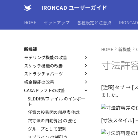
IRONCAD ユーザーガイド
HOME
セットアップ
各種設定と注意点
IRONCA
新機能
HOME
新機能
モデリング機能の改善
寸法許容
スケッチ機能の改善
お気に入りカタログの追加
ストラクチャパーツ
シーンブラウザとファイル保存
寸法作成時にパーツを参照
名の設定方法の変更
板金機能の改善
フィーチャからスケッチを抽出
曲線に接するエッジ配列の強化
[注釈]タブ →
オブジェクトビューア/プロパ
CAXAドラフトの改善
フィレットのための選択フィル
ストラクチャフレームのトリム
クイックベンド の追加
ティリストに表示
ました。
ターの追加
機能の強化
曲加工ストック の断面図形
SLDDRWファイル のインポー
プロパティリストでのプロパテ
断面図形の表示精度の向上
ストラクチャフレームの挿入設
ト
見積表 に価格列を追加
ィ編集
定
投影オプションの追加
任意の投影図の部品表作成
スケッチベンド の設定を保存
カタログブラウザでの
フィーチャのグループ化
[寸法スタイル] 
パラメータ化による寸法編集の
穴寸法の自動算出 の強化
Ctrl+C/Ctrl+V のサポート
配列で作成したスケッチ線に沿
強化
パーツプロパティをボディに反
ってベンドを作成
グループとして配列
Smart Dimension で Ctrl キー
映させる
DWG/DXFのインポートの強化
を押した際のアンカーの表示改
スケッチベンド にハンドルを
スプライン の制御点