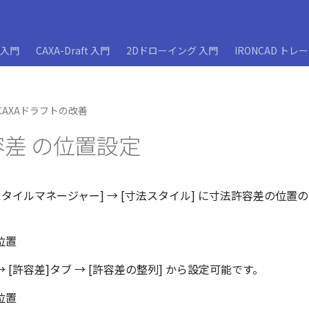
D入門
CAXA-Draft 入門
2Dドローイング 入門
IRONCAD トレ
CAXAドラフトの改善
差 の位置設定
 [スタイルマネージャー] → [寸法スタイル] に寸法許容差の位
→ [許容差]タブ → [許容差の整列] から設定可能です。