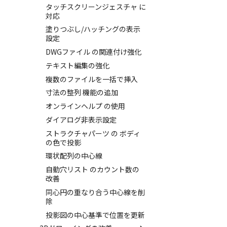
タッチスクリーンジェスチャ に
シェル化の際にエラー箇所をハ
対応
イライト表示
塗りつぶし/ハッチングの表示
編集ハンドルでの上限/下限設
設定
定の強化
DWGファイル の関連付け強化
サーフェスの G2タイプ のサポ
ート
テキスト編集の強化
配置拘束時にグローバル座標系
複数のファイルを一括で挿入
を参照
寸法の整列 機能の追加
配置拘束-フォロワー/カム拘束
オンラインヘルプ の使用
の強化
ダイアログ非表示設定
パラメーター Excel連携時のレ
イアウト変更
ストラクチャパーツ の ボディ
の色で投影
配管機能の追加
環状配列の中心線
TriBall [点からの距離を編集]
で寸法拘束を作成
自動穴リスト のカウント数の
改善
材料のみをカタログに登録する
同心円の重なり合う中心線を削
ミラーパーツ/アセンブリのオ
除
プション強化
投影図の中心基準で位置を更新
TriBall で作成した配列のカタ
ログ登録をサポート