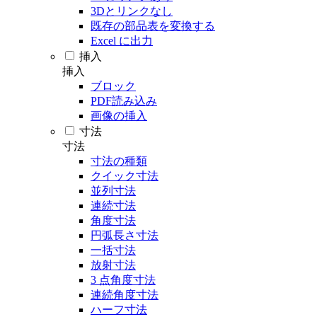
3Dとリンクなし
既存の部品表を変換する
Excel に出力
挿入
挿入
ブロック
PDF読み込み
画像の挿入
寸法
寸法
寸法の種類
クイック寸法
並列寸法
連続寸法
角度寸法
円弧長さ寸法
一括寸法
放射寸法
3 点角度寸法
連続角度寸法
ハーフ寸法