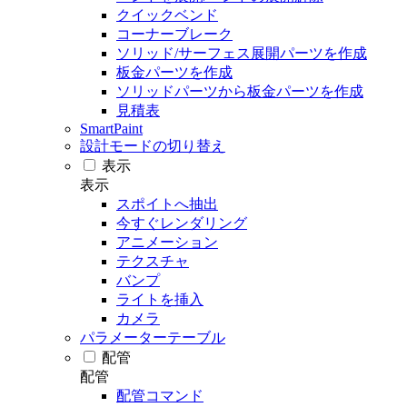
クイックベンド
コーナーブレーク
ソリッド/サーフェス展開パーツを作成
板金パーツを作成
ソリッドパーツから板金パーツを作成
見積表
SmartPaint
設計モードの切り替え
表示
表示
スポイトへ抽出
今すぐレンダリング
アニメーション
テクスチャ
バンプ
ライトを挿入
カメラ
パラメーターテーブル
配管
配管
配管コマンド