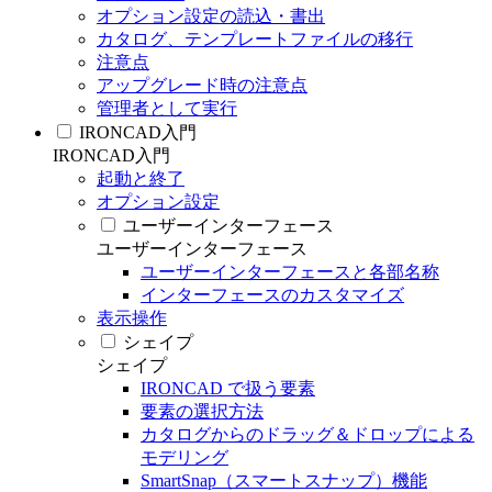
オプション設定の読込・書出
カタログ、テンプレートファイルの移行
注意点
アップグレード時の注意点
管理者として実行
IRONCAD入門
IRONCAD入門
起動と終了
オプション設定
ユーザーインターフェース
ユーザーインターフェース
ユーザーインターフェースと各部名称
インターフェースのカスタマイズ
表示操作
シェイプ
シェイプ
IRONCAD で扱う要素
要素の選択方法
カタログからのドラッグ＆ドロップによる
モデリング
SmartSnap（スマートスナップ）機能