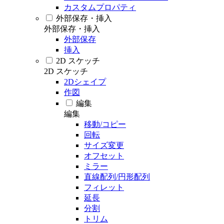
カスタムプロパティ
外部保存・挿入
外部保存・挿入
外部保存
挿入
2D スケッチ
2D スケッチ
2Dシェイプ
作図
編集
編集
移動/コピー
回転
サイズ変更
オフセット
ミラー
直線配列/円形配列
フィレット
延長
分割
トリム