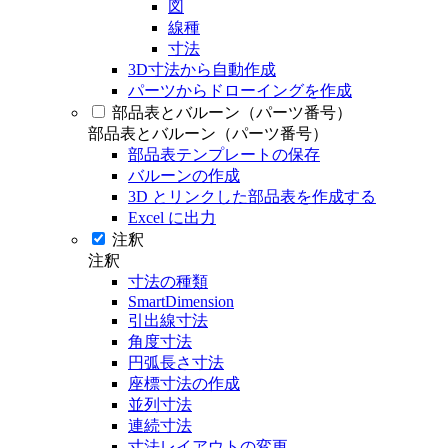
図
線種
寸法
3D寸法から自動作成
パーツからドローイングを作成
部品表とバルーン（パーツ番号）
部品表とバルーン（パーツ番号）
部品表テンプレートの保存
バルーンの作成
3D とリンクした部品表を作成する
Excel に出力
注釈
注釈
寸法の種類
SmartDimension
引出線寸法
角度寸法
円弧長さ寸法
座標寸法の作成
並列寸法
連続寸法
寸法レイアウトの変更