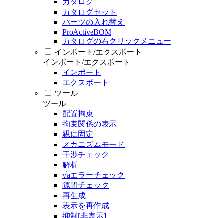
カタログ
カタログセット
パーツの入れ替え
ProActiveBOM
カタログの右クリックメニュー
インポート/エクスポート
インポート/エクスポート
インポート
エクスポート
ツール
ツール
配置拘束
拘束関係の表示
親に固定
メカニズムモード
干渉チェック
解析
√aエラーチェック
隙間チェック
再生成
表示を再作成
抑制[非表示]