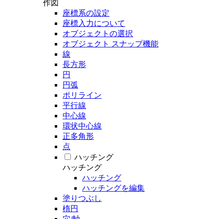
作図
座標系の設定
座標入力について
オブジェクトの選択
オブジェクト スナップ機能
線
長方形
円
円弧
ポリライン
平行線
中心線
環状中心線
正多角形
点
ハッチング
ハッチング
ハッチング
ハッチングを編集
塗りつぶし
楕円
穴/軸