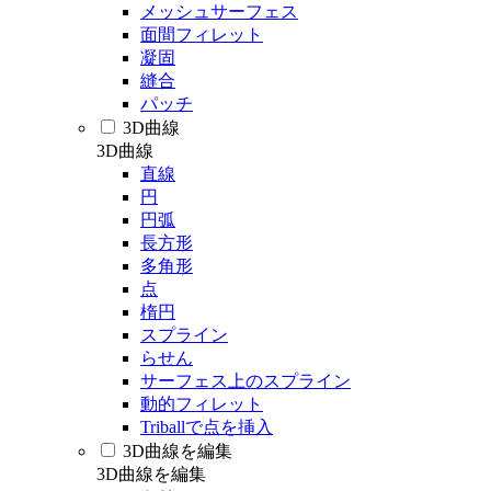
メッシュサーフェス
面間フィレット
凝固
縫合
パッチ
3D曲線
3D曲線
直線
円
円弧
長方形
多角形
点
楕円
スプライン
らせん
サーフェス上のスプライン
動的フィレット
Triballで点を挿入
3D曲線を編集
3D曲線を編集