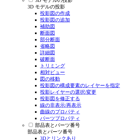
3D モデルの投影
3D モデルの投影
投影図の作成
投影図の追加
補助図
断面図
部分断面
省略図
詳細図
破断面
トリミング
相対ビュー
図の移動
投影図の構成要素のレイヤーを指定
投影レイヤーの選択/変更
投影図を修正する
線の非表示/再表示
曲線のプロパティ
パーツプロパティ
部品表とパーツ番号
部品表とパーツ番号
3Dとリンクあり