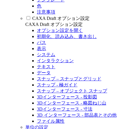
色
注意事項
CAXA Draft オプション設定
CAXA Draft オプション設定
オプション設定を開く
初期化、読み込み、書き出し
パス
表示
システム
インタラクション
テキスト
データ
スナップ – スナップとグリッド
スナップ - 極ガイド
スナップ – オブジェクト スナップ
3Dインターフェース - 投影図
3Dインターフェース - 略図ねじ山
3Dインターフェース - 寸法
3D インターフェース - 部品表とその他
ファイル属性
単位の設定