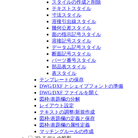
スタイルの作成と削除
テキストスタイル
寸法スタイル
溶接引出線スタイル
幾何公差スタイル
面の指示記号スタイル
溶接記号スタイル
データム記号スタイル
断面記号スタイル
パーツ番号スタイル
部品表スタイル
表スタイル
テンプレートの保存
DWG/DXF とシェイプフォントの準備
DWG/DXF ファイルを開く
図枠/表題欄の分解
レイアウト設定
テキストの調整/新規作成
図枠/表題欄の定義と保存
図枠/表題欄の属性定義
マッチングルールの作成