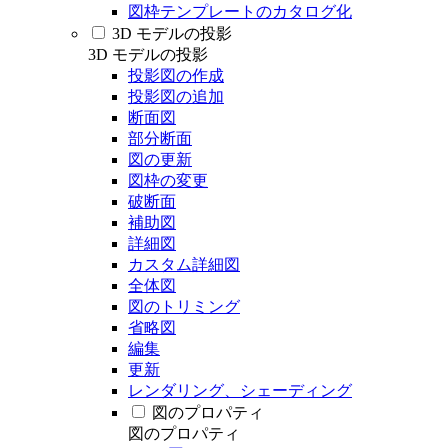
図枠テンプレートのカタログ化
3D モデルの投影
3D モデルの投影
投影図の作成
投影図の追加
断面図
部分断面
図の更新
図枠の変更
破断面
補助図
詳細図
カスタム詳細図
全体図
図のトリミング
省略図
編集
更新
レンダリング、シェーディング
図のプロパティ
図のプロパティ