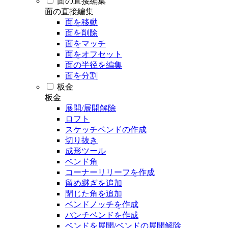
面の直接編集
面の直接編集
面を移動
面を削除
面をマッチ
面をオフセット
面の半径を編集
面を分割
板金
板金
展開/展開解除
ロフト
スケッチベンドの作成
切り抜き
成形ツール
ベンド角
コーナーリリーフを作成
留め継ぎを追加
閉じた角を追加
ベンドノッチを作成
パンチベンドを作成
ベンドを展開/ベンドの展開解除