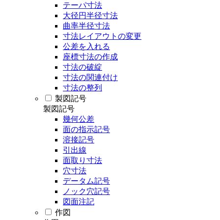
テーパ寸法
大径円半径寸法
曲率半径寸法
寸法レイアウトの変更
公差を入れる
座標寸法の作成
寸法の破綻
寸法の関連付け
寸法の整列
製図記号
製図記号
幾何公差
面の指示記号
溶接記号
引出線
面取り寸法
穴寸法
データム記号
ノック穴記号
図面注記
作図