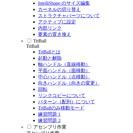
IntelliShape のサイズ編集
カーネルの切り替え
ストラクチャパーツについて
アクティブに設定
内部リンク
要素の置き換え
TriBall
TriBall
TriBallとは
起動と解除
軸ハンドル（直線移動）
平面ハンドル（面移動）
中心ハンドル（点移動）
向きハンドル（向きの変更）
回転
リンクコピーについて
パターン（配列）について
TriBallのみ移動モード
練習問題 1
練習問題 2
アセンブリ作業