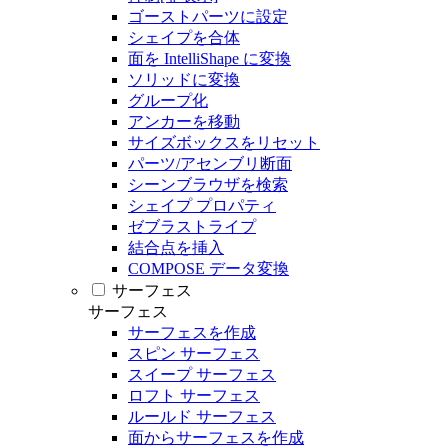
ゴーストパーツに設定
シェイプを合体
面を IntelliShape に変換
ソリッドに変換
グループ化
アンカーを移動
サイズボックスをリセット
パーツ/アセンブリ断面
シーンブラウザを検索
シェイプ プロパティ
ゼブラストライプ
結合点を挿入
COMPOSE データ変換
サーフェス
サーフェス
サーフェスを作成
スピン サーフェス
スイープ サーフェス
ロフト サーフェス
ルールド サーフェス
面からサーフェスを作成