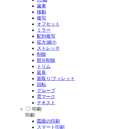
歯車
移動
複写
オフセット
ミラー
配列複写
拡大/縮小
ストレッチ
削除
部分削除
トリム
延長
面取り/フィレット
回転
グループ
雲マーク
テキスト
印刷
印刷
図面の印刷
スマート印刷