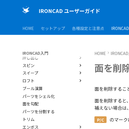
インターフェースのカスタマイ
TriBall
IRONCAD で扱う要素
ズ
IRONCAD ユーザーガイド
アセンブリ作業
要素の選択方法
TriBallとは
非表示・編集の制限
カタログからのドラッグ＆ドロ
起動と解除
アセンブリの作成と解除
ップによるモデリング
測定ツール
軸ハンドル（直線移動）
アセンブリ構造の変更
概要
HOME
セットアップ
各種設定と注意点
IRONCA
SmartSnap（スマートスナッ
プロパティ
平面ハンドル（面移動）
アセンブリフィーチャ 押し出
非表示
SmartDimension
プ）機能
しカット
外部保存・挿入
中心ハンドル（点移動）
抑制[非表示]
その他の測定ツール
パーツ プロパティ
IntelliShape のサイズ編集
アセンブリフィーチャ 穴
2D スケッチ
向きハンドル（向きの変更）
ゴーストパーツに設定
Triball 機能で寸法作成
アセンブリ プロパティ
外部保存
カーネルの切り替え
IRONCAD入門
HOME
IRONCA
押し出し
回転
その他の機能
既定のプロパティ項目の活用
挿入
2Dシェイプ
ストラクチャパーツについて
面を削
スピン
リンクコピーについて
カスタムプロパティ
作図
押し出し
アクティブに設定
スイープ
パターン（配列）について
編集
押し出しウィザード
スピン
内部リンク
ロフト
TriBallのみ移動モード
DWG/DXF のインポート
簡単押し出し
スピンウィザード
スイープ
移動/コピー
要素の置き換え
面を削除するこ
ブール演算
練習問題 1
拘束
選択した面を押し出し
簡単スピン
スイープウィザード
ロフト
回転
パーツをシェル化
練習問題 2
表示
簡単スイープ
ロフトウィザード
サイズ変更
面を削除すると
面を勾配
簡単ロフト
オフセット
補えない場合は
パーツを分割する
ガイドラインを使用したロフト
ミラー
のマーク
トリム
直線配列/円形配列
エンボス
フィレット