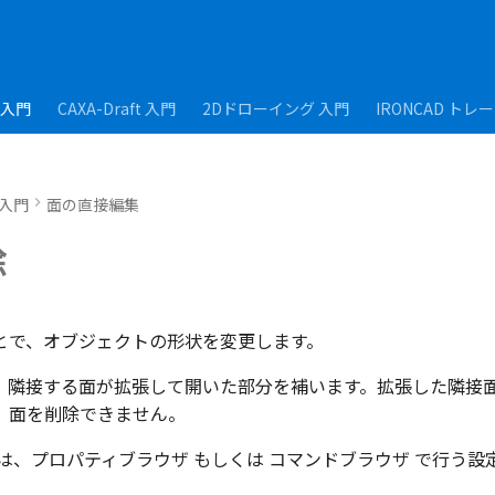
D入門
CAXA-Draft 入門
2Dドローイング 入門
IRONCAD トレ
D入門
面の直接編集
除
とで、オブジェクトの形状を変更します。
、隣接する面が拡張して開いた部分を補います。拡張した隣接
、面を削除できません。
は、プロパティブラウザ もしくは コマンドブラウザ で行う設