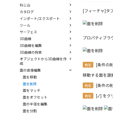
ねじ山
エンボス
延長
[フィーチャ]タブ
カタログ
ラップエンボス
ねじ山
分割
インポート/エクスポート
略図ねじ山
カタログ
トリム
ツール
カタログセット
インポート
重複を削除
サーフェス
パーツの入れ替え
エクスポート
配置拘束
隙間を検索
プロパティブラ
3D曲線
ProActiveBOM
拘束関係の表示
サーフェスを作成
3D曲線を編集
カタログの右クリックメニュー
親に固定
スピン サーフェス
直線
3D曲線の拘束
メカニズムモード
スイープ サーフェス
円
トリム
オブジェクトから3D曲線を作
干渉チェック
ロフト サーフェス
円弧
移動
3D曲線に寸法を指定
成
[条件の削
解析
ルールド サーフェス
長方形
フィレット/面取り
3D曲線に拘束を設定
面の直接編集
3D 曲線を編集
√aエラーチェック
面からサーフェスを作成
多角形
サイズ変更
移動する面を選
3D 曲線を作成
面を移動
隙間チェック
メッシュサーフェス
点
配列
交差曲線
面を削除
[条件の削
再生成
面間フィレット
楕円
ミラー
投影曲線
面をマッチ
表示を再作成
凝固
スプライン
軸でミラー
[✓]
をク
曲線をラップ
面をオフセット
抑制[非表示]
縫合
らせん
回転
アイソパラメトリック曲線
面の半径を編集
ゴーストパーツに設定
パッチ
サーフェス上のスプライン
ブリッジ曲線
面を分割
シェイプを合体
動的フィレット