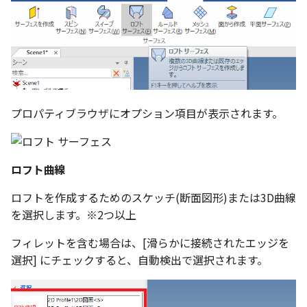
選択
い、単位設定画面の表示
の強化
を追加
図枠と表題欄の置き換え
ネットワークライセンス
注釈
フォルダー
長方形 の作図方法の追加
かしい
Smart Dimension で Ctrl
関連付けされたボディの
アップグレード時の注意点
ストラクチャパーツについて
DWG/DXF とシェイプフ
リンクコピーについて
隙間チェック
スプライン
回転
留め継ぎを追加
挿入
六角穴付ボルトをインポート
その他
データ
延長
破断面
放射寸法
ノック穴記号
円弧
補助図
連続寸法
雲マーク
ーを押した際のアンカー
ォルトファイル名の改善
属性情報の一括設定 での
トの準備
DWG/DXFのインポートの
エッジ端に関連付けられ
投影図ごとのラベル表示
評価版 アクティベーション
スケッチ
板金 - 板金
ハッチング の強化
示改善
索機能
その他の表示不具合
化
ないベンドのサポート
管理者として実行
アクティブに設定
パターン（配列）について
再生成
らせん
閉じた角を追加
寸法
アセンブリ
スナップ – スナップとグ
分割
トリミング
3 点角度寸法
図面注記
ポリライン
詳細図
寸法レイアウトの変更
回転
DWG/DXF ファイルを開く
穴リスト の表示内容の強
ライセンス形態
シートの選択
板金 – ストック
ド
ブロックのカウント機能
エクスポートオプション
CAXA 部品表の順番が変わ
板金パーツ変換時のプロ
内部リンク
加
TriBallのみ移動モード
表示を再作成
サーフェス上のスプライン
ベンドノッチを作成
製図記号
投影図・アイソメ図を作成
トリム
相対ビュー
連続角度寸法
平行線
カスタム詳細図
公差を入れる
拡大/縮小
フォルト設定の追加
てしまう
ィ情報
図枠/表題欄の分解
追加した投影図の尺度
図面の印刷
レンダリング
スナップ - 極ガイド
プロパティブラウザにオプション項目が表示されます。
要素の置き換え
ブロック関連のコマンド
練習問題 1
抑制[非表示]
動的フィレット
パンチベンドを作成
作図
重複を削除
図の移動
ハーフ寸法
中心線
全体図
寸法の破綻
オフセット
アセンブリレベルでの [ア
CAXA 投影が遅い場合
ストックテーブルのソート
レイアウト設定
化
部品表の編集機能の強化
DWG/DXF形式にエクスポー
パフォーマンス
スナップ – オブジェクト 
ティブに設定]
フィルタリング
ト
ナップ
練習問題 2
ゴーストパーツに設定
Triballで点を挿入
ベンドを展開/ベンドの展開
印刷
隙間を検索
投影図の構成要素のレイ
テーパ寸法
環状中心線
図のトリミング
中心マーク
ミラー
ロフト曲線
Windows のシステムの確
テキストの調整/新規作成
表題欄情報のインポート/
寸法を一時的に非表示に
解除
AutoCAD データ インポ
を指定
中心線と形状の異なる断
とトラブル問診票の記入
展開パーツ の曲げ部設定
クスポート
スタイルとレイヤー
3Dインターフェース - 投
シェイプを合体
レイヤーの表示/非表示、印
大径円半径寸法
正多角形
省略図
中心線
延長
ロフトを作成するためのスケッチ(断面図形)または3D曲線
形を使用したロフトの改
図枠/表題欄の定義と保存
プロパティ情報とハッチ
クイックベンド
刷の制限
2Dドローイング
投影レイヤーの選択/変更
を選択します。※2つ以上
留め継ぎを追加 の正確性
一括寸法 の追加
の関連付け
カタログ
3Dインターフェース - 略
面を IntelliShape に変換
曲率半径寸法
点
編集
テキスト
分割/トリム
干渉チェックでの直接編
強化
じ山
図枠/表題欄の属性定義
コーナーブレーク
設定の初期化
プロパティ リスト
投影図を修正する
フィレットを含む場合は、[滑らかに接続されたエッジを
除外設定の追加
座標寸法 の関連付け
ラベルの位置をリセット
2D ドローイングと CAXA
ソリッドに変換
寸法レイアウトの変更
ハッチング
更新
引出線付きテキスト
フィレット/面取り
選択] にチェックすると、自動検出で選択されます。
Draft（2D ドラフト）の違い
3Dインターフェース - 寸
マッチングルールの作成
ソリッド/サーフェス展開パ
2D ドローイングと CAXA
テンプレート
線の非表示/再表示
パーツの [ベンド/ツイスト
寸法許容差 の位置設定
アイテム番号のアルファ
ーツを作成
Draft（2D ドラフト）の違い
グループ化
公差を入れる
塗りつぶし
レンダリング、シェーデ
ノック穴記号
グループ化/シェイプを結
機能の追加
ト表示
3D インターフェース - 部
色
曲線のプロパティ
グ