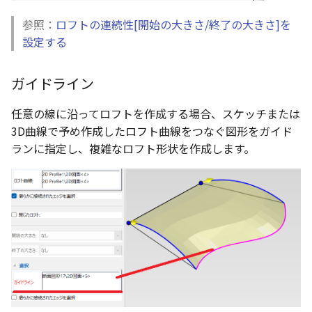
編集ハンドルでの上限/下
示設定
ストレッチ
設定の強化
参照：
ロフトの連続性[開始の大きさ/終了の大きさ]を
空の表
設定する
DWGファイル の関連付け
削除
サーフェスの G2タイプ の
化
略図ねじ山
ポート
部分削除
ガイドライン
テキスト編集の強化
配置拘束時にグローバル
任意の線に沿ってロフトを作成する場合、スケッチまたは
トリム
系を参照
複数のファイルを一括で
3D曲線で予め作成したロフト曲線をつなぐ図形をガイド
延長
ランに指定し、複雑なロフト形状を作成します。
配置拘束-フォロワー/カム
寸法の整列 機能の追加
束の強化
面取り/フィレット
オンラインヘルプ の使用
パラメーター Excel連携時
回転
レイアウト変更
ダイアログ非表示設定
グループ
配管機能の追加
ストラクチャパーツ の ボ
ィ の色で投影
雲マーク
TriBall [点からの距離を編
で寸法拘束を作成