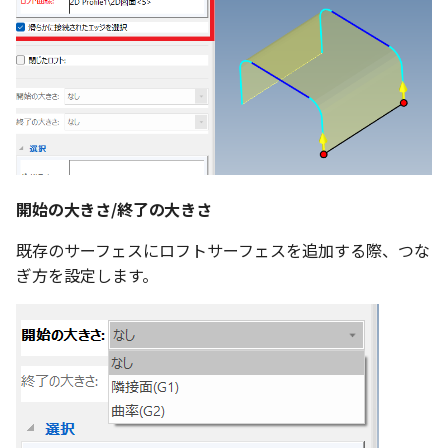
表とその他
寸法の再関連付け
板金パーツを作成
アンカーを移動
座標寸法の作成
楕円
穴の注釈
アセンブリレベルでのミ
図面作成時のシート設定
注意事項
パーツプロパティ
図のプロパティ
加
ファイル属性
ノック穴記号 の一括作成
ソリッドパーツから板金パー
サイズボックスをリセット
寸法の破綻
穴/軸
公差記入枠
エッジ配列-最大距離での
ツを作成
3D寸法から自動作成
間隔 の追加
寸法に引出線を設定
注釈記号のテンプレート
パーツ/アセンブリ断面
寸法の関連付け
歯車
データム記号
見積表
パーツからドローイング
TriBall で作成した配列に
テキスト の プロパティ名 
印刷時の グレー・透明度 
成
シーンブラウザを検索
寸法の整列
移動
データムターゲット
からフィーチャを追加す
追加
定
開始の大きさ/終了の大きさ
シェイプ プロパティ
複写
面の指示記号
開始位置サポートによる
印刷ツール の PDF 出力設
既存のサーフェスにロフトサーフェスを追加する際、つな
山機能の改善
ゼブラストライプ
オフセット
溶接記号
ぎ方を設定します。
DWF/DWXFファイル のサ
TriBall で作成した配列に
ート
結合点を挿入
ミラー
ハッチング
からリンクを作成する
タッチスクリーンジェス
COMPOSE データ変換
配列複写
穴リスト
シェル化の際にエラー箇
に対応
ハイライト表示
拡大/縮小
デザインバリエーション
塗りつぶし/ハッチングの
ト