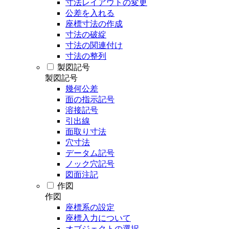
寸法レイアウトの変更
公差を入れる
座標寸法の作成
寸法の破綻
寸法の関連付け
寸法の整列
製図記号
製図記号
幾何公差
面の指示記号
溶接記号
引出線
面取り寸法
穴寸法
データム記号
ノック穴記号
図面注記
作図
作図
座標系の設定
座標入力について
オブジェクトの選択