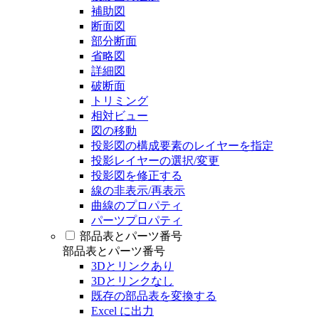
補助図
断面図
部分断面
省略図
詳細図
破断面
トリミング
相対ビュー
図の移動
投影図の構成要素のレイヤーを指定
投影レイヤーの選択/変更
投影図を修正する
線の非表示/再表示
曲線のプロパティ
パーツプロパティ
部品表とパーツ番号
部品表とパーツ番号
3Dとリンクあり
3Dとリンクなし
既存の部品表を変換する
Excel に出力