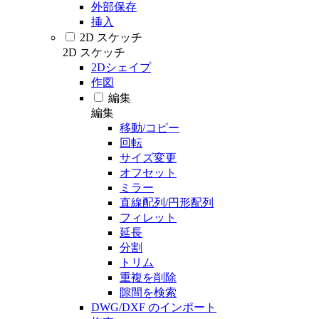
外部保存
挿入
2D スケッチ
2D スケッチ
2Dシェイプ
作図
編集
編集
移動/コピー
回転
サイズ変更
オフセット
ミラー
直線配列/円形配列
フィレット
延長
分割
トリム
重複を削除
隙間を検索
DWG/DXF のインポート