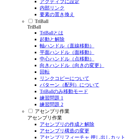
アクティブに設定
内部リンク
要素の置き換え
TriBall
TriBall
TriBallとは
起動と解除
軸ハンドル（直線移動）
平面ハンドル（面移動）
中心ハンドル（点移動）
向きハンドル（向きの変更）
回転
リンクコピーについて
パターン（配列）について
TriBallのみ移動モード
練習問題 1
練習問題 2
アセンブリ作業
アセンブリ作業
アセンブリの作成と解除
アセンブリ構造の変更
アセンブリフィーチャ 押し出しカット