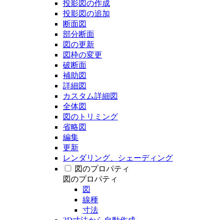
投影図の作成
投影図の追加
断面図
部分断面
図の更新
図枠の変更
破断面
補助図
詳細図
カスタム詳細図
全体図
図のトリミング
省略図
編集
更新
レンダリング、シェーディング
図のプロパティ
図のプロパティ
図
線種
寸法