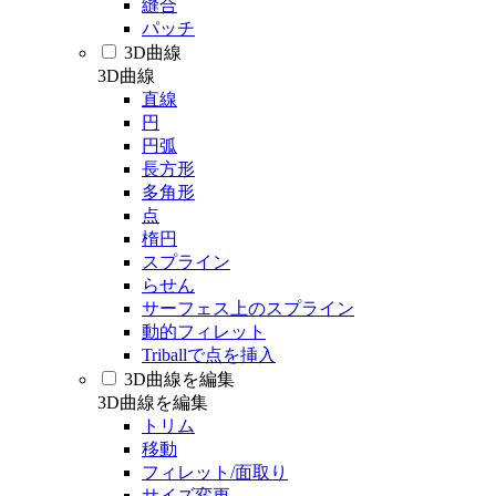
縫合
パッチ
3D曲線
3D曲線
直線
円
円弧
長方形
多角形
点
楕円
スプライン
らせん
サーフェス上のスプライン
動的フィレット
Triballで点を挿入
3D曲線を編集
3D曲線を編集
トリム
移動
フィレット/面取り
サイズ変更