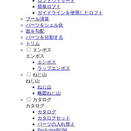
ロフトウィザード
簡単ロフト
ガイドラインを使用したロフト
ブール演算
パーツをシェル化
面を勾配
パーツを分割する
トリム
エンボス
エンボス
エンボス
ラップエンボス
ねじ山
ねじ山
ねじ山
略図ねじ山
カタログ
カタログ
カタログ
カタログセット
パーツの入れ替え
ProActiveBOM