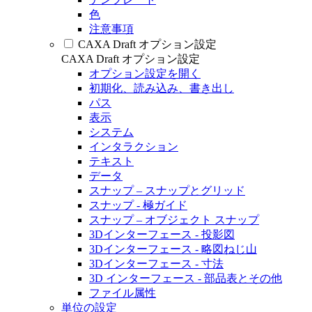
色
注意事項
CAXA Draft オプション設定
CAXA Draft オプション設定
オプション設定を開く
初期化、読み込み、書き出し
パス
表示
システム
インタラクション
テキスト
データ
スナップ – スナップとグリッド
スナップ - 極ガイド
スナップ – オブジェクト スナップ
3Dインターフェース - 投影図
3Dインターフェース - 略図ねじ山
3Dインターフェース - 寸法
3D インターフェース - 部品表とその他
ファイル属性
単位の設定