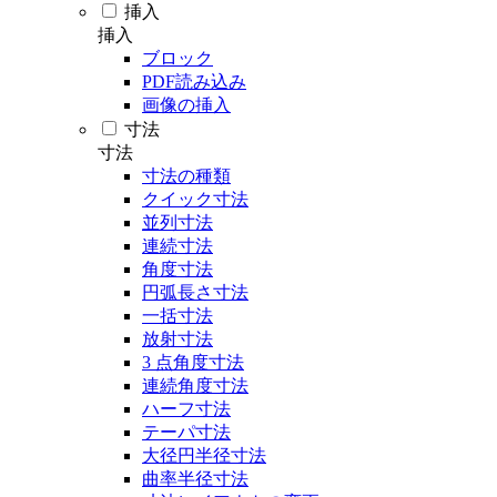
挿入
挿入
ブロック
PDF読み込み
画像の挿入
寸法
寸法
寸法の種類
クイック寸法
並列寸法
連続寸法
角度寸法
円弧長さ寸法
一括寸法
放射寸法
3 点角度寸法
連続角度寸法
ハーフ寸法
テーパ寸法
大径円半径寸法
曲率半径寸法