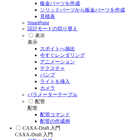
板金パーツを作成
ソリッドパーツから板金パーツを作成
見積表
SmartPaint
設計モードの切り替え
表示
表示
スポイトへ抽出
今すぐレンダリング
アニメーション
テクスチャ
バンプ
ライトを挿入
カメラ
パラメーターテーブル
配管
配管
配管コマンド
配管の作成例
CAXA-Draft 入門
CAXA-Draft 入門