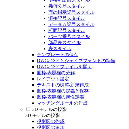
溶接引出線スタイル
幾何公差スタイル
面の指示記号スタイル
溶接記号スタイル
データム記号スタイル
断面記号スタイル
パーツ番号スタイル
部品表スタイル
表スタイル
テンプレートの保存
DWG/DXF とシェイプフォントの準備
DWG/DXF ファイルを開く
図枠/表題欄の分解
レイアウト設定
テキストの調整/新規作成
図枠/表題欄の定義と保存
図枠/表題欄の属性定義
マッチングルールの作成
3D モデルの投影
3D モデルの投影
投影図の作成
投影図の追加