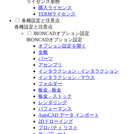
ライセンス形態
購入ライセンス
TERMライセンス
各種設定と注意点
各種設定と注意点
IRONCADオプション設定
IRONCADオプション設定
オプション設定を開く
全般
パーツ
アセンブリ
インタラクション - インタラクション
インタラクション - マウス
フォルダー
板金 - 板金
板金 – ストック
レンダリング
パフォーマンス
AutoCAD データ インポート
2Dドローイング
プロパティ リスト
テンプレート