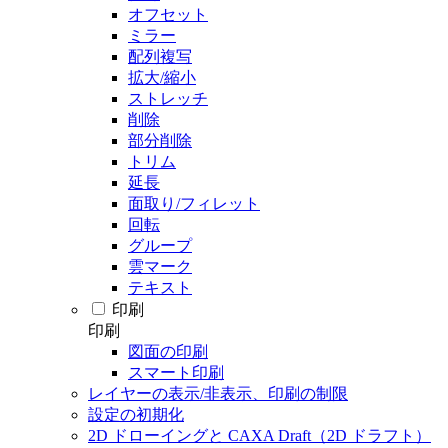
オフセット
ミラー
配列複写
拡大/縮小
ストレッチ
削除
部分削除
トリム
延長
面取り/フィレット
回転
グループ
雲マーク
テキスト
印刷
印刷
図面の印刷
スマート印刷
レイヤーの表示/非表示、印刷の制限
設定の初期化
2D ドローイングと CAXA Draft（2D ドラフト）