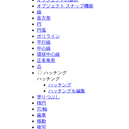
オブジェクト スナップ機能
線
長方形
円
円弧
ポリライン
平行線
中心線
環状中心線
正多角形
点
ハッチング
ハッチング
ハッチング
ハッチングを編集
塗りつぶし
楕円
穴/軸
歯車
移動
複写