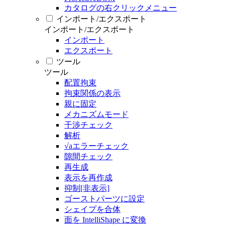
カタログの右クリックメニュー
インポート/エクスポート
インポート/エクスポート
インポート
エクスポート
ツール
ツール
配置拘束
拘束関係の表示
親に固定
メカニズムモード
干渉チェック
解析
√aエラーチェック
隙間チェック
再生成
表示を再作成
抑制[非表示]
ゴーストパーツに設定
シェイプを合体
面を IntelliShape に変換