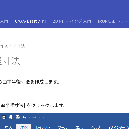
D入門
CAXA-Draft 入門
2Dドローイング 入門
IRONCAD トレ
aft 入門
寸法
径寸法
の曲率半径寸法を作成します。
[曲率半径寸法] をクリックします。