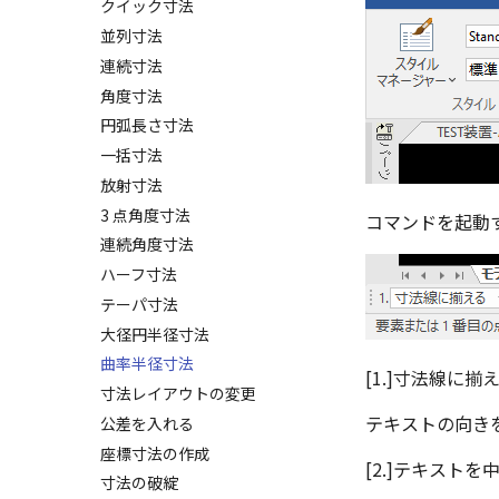
部分断面
Excel に出力
画像の挿入
クイック寸法
スタイルの設定
省略図
並列寸法
テンプレートの保存
スタイルの作成と削除
詳細図
連続寸法
DWG/DXF とシェイプフォント
テキストスタイル
破断面
角度寸法
の準備
寸法スタイル
トリミング
円弧長さ寸法
DWG/DXF ファイルを開く
溶接引出線スタイル
相対ビュー
一括寸法
図枠/表題欄の分解
幾何公差スタイル
図の移動
放射寸法
レイアウト設定
面の指示記号スタイル
投影図の構成要素のレイヤーを
3 点角度寸法
テキストの調整/新規作成
コマンドを起動
溶接記号スタイル
指定
連続角度寸法
図枠/表題欄の定義と保存
データム記号スタイル
投影レイヤーの選択/変更
ハーフ寸法
図枠/表題欄の属性定義
断面記号スタイル
投影図を修正する
テーパ寸法
マッチングルールの作成
パーツ番号スタイル
線の非表示/再表示
大径円半径寸法
部品表スタイル
曲線のプロパティ
曲率半径寸法
表スタイル
[1.]寸法線に揃え
パーツプロパティ
寸法レイアウトの変更
テキストの向き
公差を入れる
座標寸法の作成
[2.]テキスト
寸法の破綻