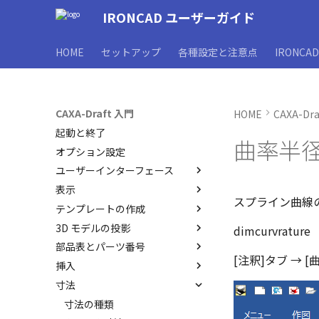
IRONCAD ユーザーガイド
HOME
セットアップ
各種設定と注意点
IRONCA
CAXA-Draft 入門
HOME
CAXA-Dr
起動と終了
曲率半
オプション設定
ユーザーインターフェース
表示
ユーザーインターフェースと各
スプライン曲線
部名称
テンプレートの作成
表示操作
インターフェースのカスタマイ
3D モデルの投影
シートの切り替え
CAXA Draft のテンプレートに
dimcurvrature
ズ
ついて
部品表とパーツ番号
投影図の作成
[注釈]タブ → 
テンプレートの作成手順
挿入
投影図の追加
3Dとリンクあり
JIS の BLANK テンプレートを
寸法
補助図
3Dとリンクなし
ブロック
開く
断面図
既存の部品表を変換する
PDF読み込み
寸法の種類
レイヤーの定義