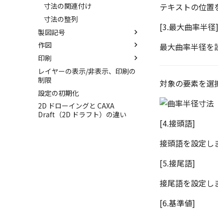
寸法の関連付け
テキストの位置
寸法の整列
[3.最大曲率半径
製図記号
作図
幾何公差
最大曲率半径を
印刷
面の指示記号
座標系の設定
レイヤーの表示/非表示、印刷の
溶接記号
座標入力について
図面の印刷
制限
対象の要素を選
引出線
オブジェクトの選択
スマート印刷
設定の初期化
面取り寸法
オブジェクト スナップ機能
2D ドローイングと CAXA
穴寸法
線
Draft（2D ドラフト）の違い
[4.接頭語]
データム記号
長方形
ノック穴記号
円
接頭語を設定し
図面注記
円弧
ポリライン
[5.接尾語]
平行線
接尾語を設定し
中心線
環状中心線
[6.基準値]
正多角形