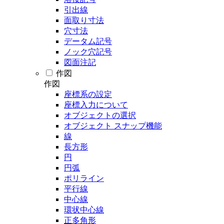
引出線
面取り寸法
穴寸法
データム記号
ノック穴記号
図面注記
作図
作図
座標系の設定
座標入力について
オブジェクトの選択
オブジェクト スナップ機能
線
長方形
円
円弧
ポリライン
平行線
中心線
環状中心線
正多角形