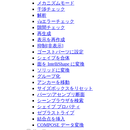
メカニズムモード
干渉チェック
解析
√aエラーチェック
隙間チェック
再生成
表示を再作成
抑制[非表示]
ゴーストパーツに設定
シェイプを合体
面を IntelliShape に変換
ソリッドに変換
グループ化
アンカーを移動
サイズボックスをリセット
パーツ/アセンブリ断面
シーンブラウザを検索
シェイプ プロパティ
ゼブラストライプ
結合点を挿入
COMPOSE データ変換