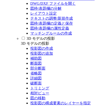
DWG/DXF ファイルを開く
図枠/表題欄の分解
レイアウト設定
テキストの調整/新規作成
図枠/表題欄の定義と保存
図枠/表題欄の属性定義
マッチングルールの作成
3D モデルの投影
3D モデルの投影
投影図の作成
投影図の追加
補助図
断面図
部分断面
省略図
詳細図
破断面
トリミング
相対ビュー
図の移動
投影図の構成要素のレイヤーを指定