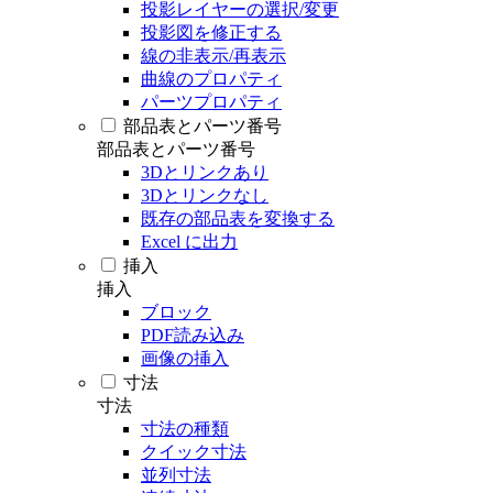
投影レイヤーの選択/変更
投影図を修正する
線の非表示/再表示
曲線のプロパティ
パーツプロパティ
部品表とパーツ番号
部品表とパーツ番号
3Dとリンクあり
3Dとリンクなし
既存の部品表を変換する
Excel に出力
挿入
挿入
ブロック
PDF読み込み
画像の挿入
寸法
寸法
寸法の種類
クイック寸法
並列寸法