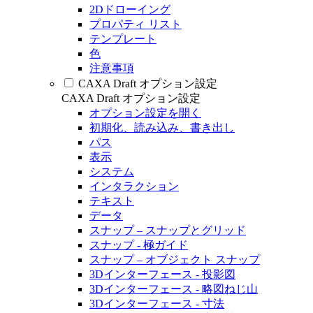
2Dドローイング
プロパティ リスト
テンプレート
色
注意事項
CAXA Draft オプション設定
CAXA Draft オプション設定
オプション設定を開く
初期化、読み込み、書き出し
パス
表示
システム
インタラクション
テキスト
データ
スナップ – スナップとグリッド
スナップ - 極ガイド
スナップ – オブジェクト スナップ
3Dインターフェース - 投影図
3Dインターフェース - 略図ねじ山
3Dインターフェース - 寸法