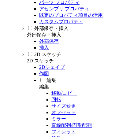
パーツ プロパティ
アセンブリ プロパティ
既定のプロパティ項目の活用
カスタムプロパティ
外部保存・挿入
外部保存・挿入
外部保存
挿入
2D スケッチ
2D スケッチ
2Dシェイプ
作図
編集
編集
移動/コピー
回転
サイズ変更
オフセット
ミラー
直線配列/円形配列
フィレット