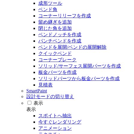
成形ツール
ベンド角
コーナーリリーフを作成
留め継ぎを追加
閉じた角を追加
ベンドノッチを作成
パンチベンドを作成
ベンドを展開/ベンドの展開解除
クイックベンド
コーナーブレーク
ソリッド/サーフェス展開パーツを作成
板金パーツを作成
ソリッドパーツから板金パーツを作成
見積表
SmartPaint
設計モードの切り替え
表示
表示
スポイトへ抽出
今すぐレンダリング
アニメーション