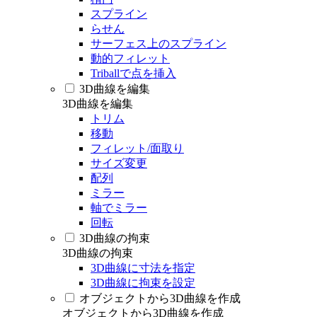
スプライン
らせん
サーフェス上のスプライン
動的フィレット
Triballで点を挿入
3D曲線を編集
3D曲線を編集
トリム
移動
フィレット/面取り
サイズ変更
配列
ミラー
軸でミラー
回転
3D曲線の拘束
3D曲線の拘束
3D曲線に寸法を指定
3D曲線に拘束を設定
オブジェクトから3D曲線を作成
オブジェクトから3D曲線を作成