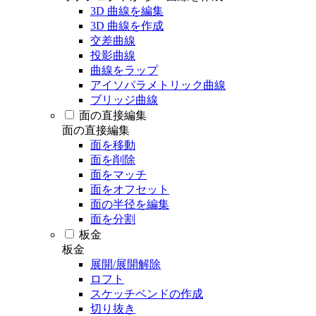
3D 曲線を編集
3D 曲線を作成
交差曲線
投影曲線
曲線をラップ
アイソパラメトリック曲線
ブリッジ曲線
面の直接編集
面の直接編集
面を移動
面を削除
面をマッチ
面をオフセット
面の半径を編集
面を分割
板金
板金
展開/展開解除
ロフト
スケッチベンドの作成
切り抜き