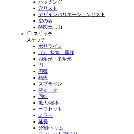
ハッチング
穴リスト
デザインバリエーションリスト
空の表
略図ねじ山
スケッチ
スケッチ
ポリライン
2点、接線、垂線
四角形・多角形
円
円弧
楕円
スプライン
雲マーク
回転
拡大/縮小
オフセット
ミラー
延長
分割/トリム