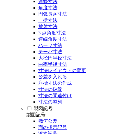
連続寸法
角度寸法
円弧長さ寸法
一括寸法
放射寸法
3 点角度寸法
連続角度寸法
ハーフ寸法
テーパ寸法
大径円半径寸法
曲率半径寸法
寸法レイアウトの変更
公差を入れる
座標寸法の作成
寸法の破綻
寸法の関連付け
寸法の整列
製図記号
製図記号
幾何公差
面の指示記号
溶接記号