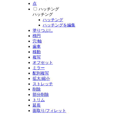
点
ハッチング
ハッチング
ハッチング
ハッチングを編集
塗りつぶし
楕円
穴/軸
歯車
移動
複写
オフセット
ミラー
配列複写
拡大/縮小
ストレッチ
削除
部分削除
トリム
延長
面取り/フィレット