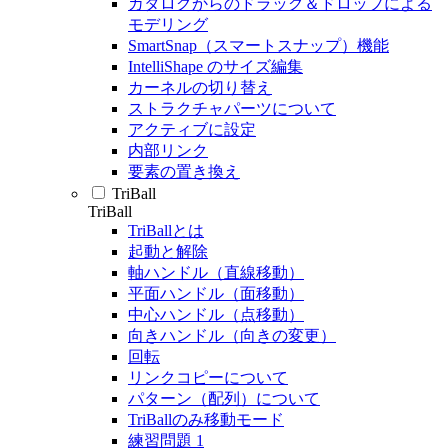
カタログからのドラッグ＆ドロップによる
モデリング
SmartSnap（スマートスナップ）機能
IntelliShape のサイズ編集
カーネルの切り替え
ストラクチャパーツについて
アクティブに設定
内部リンク
要素の置き換え
TriBall
TriBall
TriBallとは
起動と解除
軸ハンドル（直線移動）
平面ハンドル（面移動）
中心ハンドル（点移動）
向きハンドル（向きの変更）
回転
リンクコピーについて
パターン（配列）について
TriBallのみ移動モード
練習問題 1