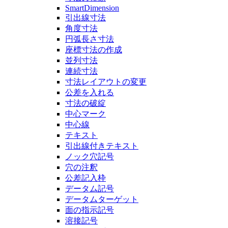
SmartDimension
引出線寸法
角度寸法
円弧長さ寸法
座標寸法の作成
並列寸法
連続寸法
寸法レイアウトの変更
公差を入れる
寸法の破綻
中心マーク
中心線
テキスト
引出線付きテキスト
ノック穴記号
穴の注釈
公差記入枠
データム記号
データムターゲット
面の指示記号
溶接記号