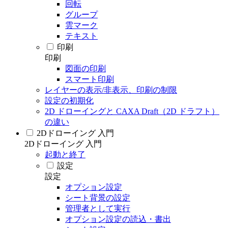
回転
グループ
雲マーク
テキスト
印刷
印刷
図面の印刷
スマート印刷
レイヤーの表示/非表示、印刷の制限
設定の初期化
2D ドローイングと CAXA Draft（2D ドラフト）
の違い
2Dドローイング 入門
2Dドローイング 入門
起動と終了
設定
設定
オプション設定
シート背景の設定
管理者として実行
オプション設定の読込・書出