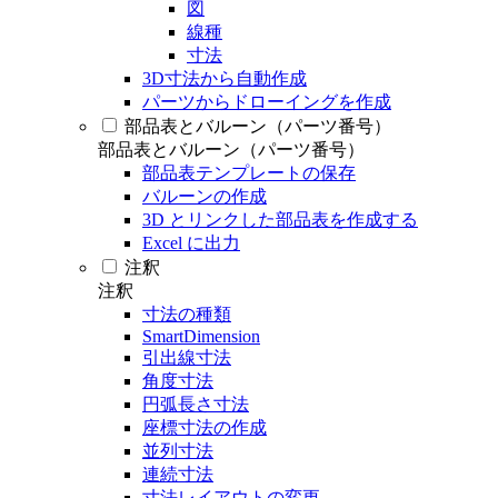
図
線種
寸法
3D寸法から自動作成
パーツからドローイングを作成
部品表とバルーン（パーツ番号）
部品表とバルーン（パーツ番号）
部品表テンプレートの保存
バルーンの作成
3D とリンクした部品表を作成する
Excel に出力
注釈
注釈
寸法の種類
SmartDimension
引出線寸法
角度寸法
円弧長さ寸法
座標寸法の作成
並列寸法
連続寸法
寸法レイアウトの変更