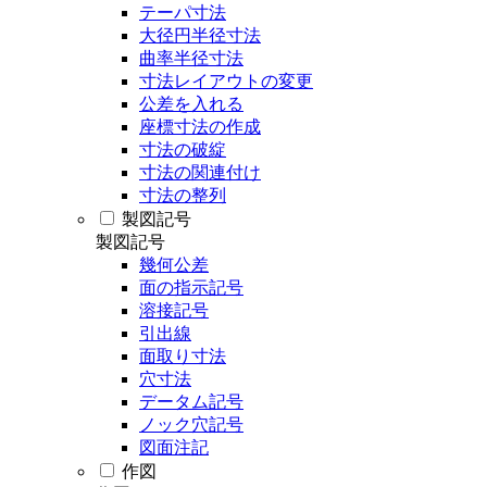
テーパ寸法
大径円半径寸法
曲率半径寸法
寸法レイアウトの変更
公差を入れる
座標寸法の作成
寸法の破綻
寸法の関連付け
寸法の整列
製図記号
製図記号
幾何公差
面の指示記号
溶接記号
引出線
面取り寸法
穴寸法
データム記号
ノック穴記号
図面注記
作図