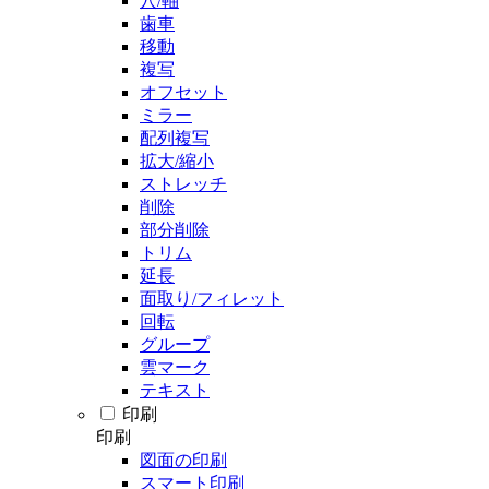
穴/軸
歯車
移動
複写
オフセット
ミラー
配列複写
拡大/縮小
ストレッチ
削除
部分削除
トリム
延長
面取り/フィレット
回転
グループ
雲マーク
テキスト
印刷
印刷
図面の印刷
スマート印刷