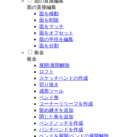
面の直接編集
面の直接編集
面を移動
面を削除
面をマッチ
面をオフセット
面の半径を編集
面を分割
板金
板金
展開/展開解除
ロフト
スケッチベンドの作成
切り抜き
成形ツール
ベンド角
コーナーリリーフを作成
留め継ぎを追加
閉じた角を追加
ベンドノッチを作成
パンチベンドを作成
ベンドを展開/ベンドの展開解除