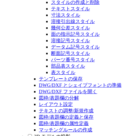
スタイルの作成と削除
テキストスタイル
寸法スタイル
溶接引出線スタイル
幾何公差スタイル
面の指示記号スタイル
溶接記号スタイル
データム記号スタイル
断面記号スタイル
パーツ番号スタイル
部品表スタイル
表スタイル
テンプレートの保存
DWG/DXF とシェイプフォントの準備
DWG/DXF ファイルを開く
図枠/表題欄の分解
レイアウト設定
テキストの調整/新規作成
図枠/表題欄の定義と保存
図枠/表題欄の属性定義
マッチングルールの作成