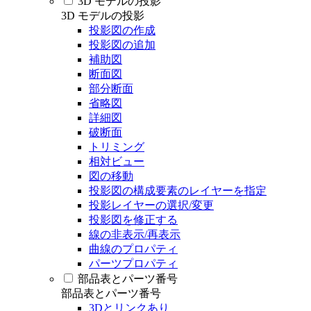
3D モデルの投影
3D モデルの投影
投影図の作成
投影図の追加
補助図
断面図
部分断面
省略図
詳細図
破断面
トリミング
相対ビュー
図の移動
投影図の構成要素のレイヤーを指定
投影レイヤーの選択/変更
投影図を修正する
線の非表示/再表示
曲線のプロパティ
パーツプロパティ
部品表とパーツ番号
部品表とパーツ番号
3Dとリンクあり