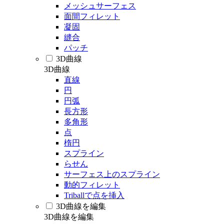
メッシュサーフェス
面間フィレット
凝固
縫合
パッチ
3D曲線
3D曲線
直線
円
円弧
長方形
多角形
点
楕円
スプライン
らせん
サーフェス上のスプライン
動的フィレット
Triballで点を挿入
3D曲線を編集
3D曲線を編集