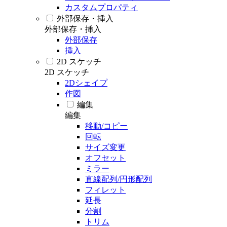
カスタムプロパティ
外部保存・挿入
外部保存・挿入
外部保存
挿入
2D スケッチ
2D スケッチ
2Dシェイプ
作図
編集
編集
移動/コピー
回転
サイズ変更
オフセット
ミラー
直線配列/円形配列
フィレット
延長
分割
トリム