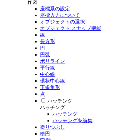
作図
座標系の設定
座標入力について
オブジェクトの選択
オブジェクト スナップ機能
線
長方形
円
円弧
ポリライン
平行線
中心線
環状中心線
正多角形
点
ハッチング
ハッチング
ハッチング
ハッチングを編集
塗りつぶし
楕円