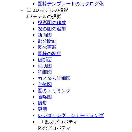
図枠テンプレートのカタログ化
3D モデルの投影
3D モデルの投影
投影図の作成
投影図の追加
断面図
部分断面
図の更新
図枠の変更
破断面
補助図
詳細図
カスタム詳細図
全体図
図のトリミング
省略図
編集
更新
レンダリング、シェーディング
図のプロパティ
図のプロパティ