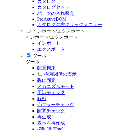
カタログ
カタログセット
パーツの入れ替え
ProActiveBOM
カタログの右クリックメニュー
インポート/エクスポート
インポート/エクスポート
インポート
エクスポート
ツール
ツール
配置拘束
拘束関係の表示
親に固定
メカニズムモード
干渉チェック
解析
√aエラーチェック
隙間チェック
再生成
表示を再作成
抑制[非表示]