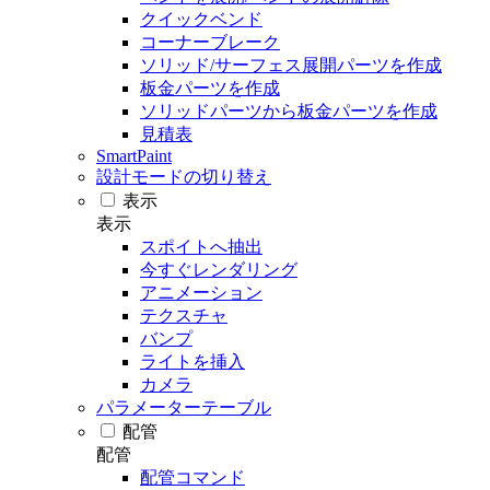
クイックベンド
コーナーブレーク
ソリッド/サーフェス展開パーツを作成
板金パーツを作成
ソリッドパーツから板金パーツを作成
見積表
SmartPaint
設計モードの切り替え
表示
表示
スポイトへ抽出
今すぐレンダリング
アニメーション
テクスチャ
バンプ
ライトを挿入
カメラ
パラメーターテーブル
配管
配管
配管コマンド