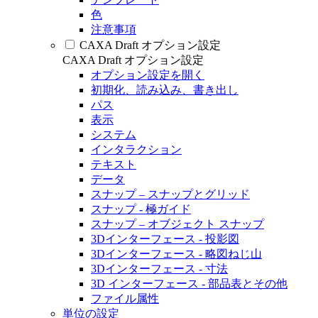
色
注意事項
CAXA Draft オプション設定
CAXA Draft オプション設定
オプション設定を開く
初期化、読み込み、書き出し
パス
表示
システム
インタラクション
テキスト
データ
スナップ – スナップとグリッド
スナップ - 極ガイド
スナップ – オブジェクト スナップ
3Dインターフェース - 投影図
3Dインターフェース - 略図ねじ山
3Dインターフェース - 寸法
3D インターフェース - 部品表とその他
ファイル属性
単位の設定