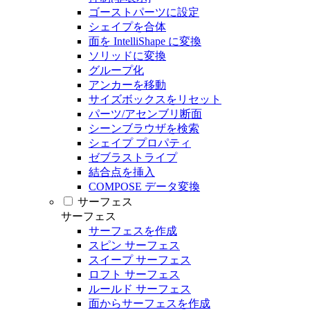
ゴーストパーツに設定
シェイプを合体
面を IntelliShape に変換
ソリッドに変換
グループ化
アンカーを移動
サイズボックスをリセット
パーツ/アセンブリ断面
シーンブラウザを検索
シェイプ プロパティ
ゼブラストライプ
結合点を挿入
COMPOSE データ変換
サーフェス
サーフェス
サーフェスを作成
スピン サーフェス
スイープ サーフェス
ロフト サーフェス
ルールド サーフェス
面からサーフェスを作成