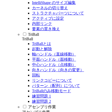
IntelliShape のサイズ編集
カーネルの切り替え
ストラクチャパーツについて
アクティブに設定
内部リンク
要素の置き換え
TriBall
TriBall
TriBallとは
起動と解除
軸ハンドル（直線移動）
平面ハンドル（面移動）
中心ハンドル（点移動）
向きハンドル（向きの変更）
回転
リンクコピーについて
パターン（配列）について
TriBallのみ移動モード
練習問題 1
練習問題 2
アセンブリ作業