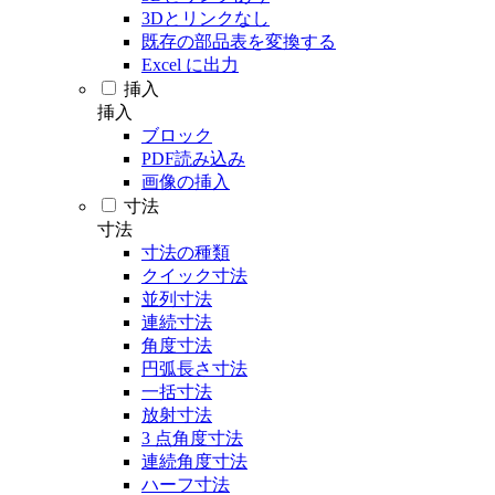
3Dとリンクなし
既存の部品表を変換する
Excel に出力
挿入
挿入
ブロック
PDF読み込み
画像の挿入
寸法
寸法
寸法の種類
クイック寸法
並列寸法
連続寸法
角度寸法
円弧長さ寸法
一括寸法
放射寸法
3 点角度寸法
連続角度寸法
ハーフ寸法