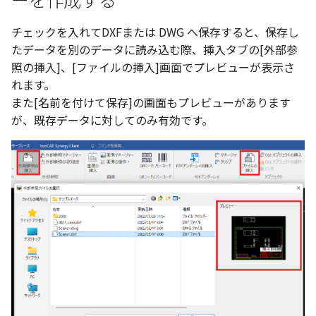
寸法の再関連付け
板金パーツを作成
ブール演算
アンカーを移動
座標寸法の作成
楕円
穴の注釈
アセンブリレベルでのミ
チェックを入れてDXFまたは DWG へ保存すると、保存し
図面作成時のシート設定
注意事項
パーツプロパティ
図のプロパティ
たデータを別のデータに読み込む際、挿入タブの[外部参
加
ノック穴記号 の一括作成
ソリッドパーツから板金
パーツをシェル化
サイズボックスをリセッ
寸法の破綻
穴/軸
公差記入枠
エッジ配列-最大距離での
照の挿入]、[ファイルの挿入]画面でプレビューが表示さ
ツを作成
3D寸法から自動作成
間隔 の追加
寸法に引出線を設定
れます。
注釈記号のテンプレート
面を勾配
パーツ/アセンブリ断面
寸法の関連付け
歯車
データム記号
また[名前を付けて保存]の画面もプレビューがあります
見積表
パーツからドローイング
TriBall で作成した配列に
テキスト の プロパティ名 
印刷時の グレー・透明度 
が、既存データに対してのみ有効です。
成
パーツを分割する
シーンブラウザを検索
寸法の整列
移動
データムターゲット
からフィーチャを追加す
追加
定
トリム
シェイプ プロパティ
複写
面の指示記号
開始位置サポートによる
印刷ツール の PDF 出力設
山機能の改善
エンボス
ゼブラストライプ
オフセット
溶接記号
DWF/DWXFファイル のサ
TriBall で作成した配列に
ート
ねじ山
結合点を挿入
ミラー
ハッチング
からリンクを作成する
タッチスクリーンジェス
カタログ
COMPOSE データ変換
配列複写
穴リスト
シェル化の際にエラー箇
に対応
ハイライト表示
インポート/エクスポート
拡大/縮小
デザインバリエーション
塗りつぶし/ハッチングの
ト