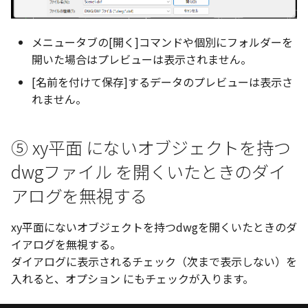
編集ハンドルでの上限/下
示設定
ツール
ストレッチ
設定の強化
空の表
メニュータブの[開く]コマンドや個別にフォルダーを
DWGファイル の関連付け
サーフェス
削除
サーフェスの G2タイプ の
化
開いた場合はプレビューは表示されません。
略図ねじ山
ポート
3D曲線
部分削除
[名前を付けて保存]するデータのプレビューは表示さ
テキスト編集の強化
れません。
配置拘束時にグローバル
3D曲線を編集
トリム
系を参照
複数のファイルを一括で
⑤ xy平面 にないオブジェクトを持つ
3D曲線の拘束
延長
配置拘束-フォロワー/カム
寸法の整列 機能の追加
dwgファイル を開くいたときのダイ
束の強化
オブジェクトから3D曲線
面取り/フィレット
アログを無視する
オンラインヘルプ の使用
を作成
パラメーター Excel連携時
回転
レイアウト変更
xy平面にないオブジェクトを持つdwgを開くいたときのダ
ダイアログ非表示設定
面の直接編集
イアログを無視する。
グループ
配管機能の追加
ストラクチャパーツ の ボ
ダイアログに表示されるチェック（次まで表示しない）を
板金
ィ の色で投影
入れると、オプション にもチェックが入ります。
雲マーク
TriBall [点からの距離を編
SmartPaint
で寸法拘束を作成