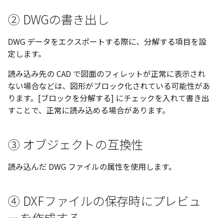
選択
い、単位設定画面の表示
の強化
を追加
図枠と表題欄の置き換え
ネットワークライセンス
フォルダー
注釈
長方形 の作図方法の追加
かしい
Smart Dimension で Ctrl
関連付けされたボディの
ストラクチャパーツにつ
DWG/DXF とシェイプフ
非表示・編集の制限
挿入
六角穴付ボルトをインポート
その他
リンクコピーについて
隙間チェック
面間フィレット
スプライン
回転
留め継ぎを追加
破断面
放射寸法
ノック穴記号
円弧
補助図
連続寸法
雲マーク
② DWGの書き出し
ーを押した際のアンカー
ォルトファイル名の改善
属性情報の一括設定 での
トの準備
DWG/DXFのインポートの
エッジ端に関連付けられ
投影図ごとのラベル表示
評価版 アクティベーション
板金 - 板金
スケッチ
ハッチング の強化
示改善
索機能
その他の表示不具合
化
ないベンドのサポート
アクティブに設定
測定ツール
寸法
アセンブリ
パターン（配列）につい
再生成
凝固
らせん
閉じた角を追加
トリミング
3 点角度寸法
図面注記
ポリライン
詳細図
寸法レイアウトの変更
回転
DWG データをエクスポートする際に、分解する項目を設
DWG/DXF ファイルを開く
穴リスト の表示内容の強
ライセンス形態
板金 – ストック
シートの選択
ブロックのカウント機能
定します。
エクスポートオプション
CAXA 部品表の順番が変わ
板金パーツ変換時のプロ
内部リンク
加
プロパティ
製図記号
投影図・アイソメ図を作成
TriBallのみ移動モード
表示を再作成
縫合
サーフェス上のスプライ
ベンドノッチを作成
相対ビュー
連続角度寸法
平行線
カスタム詳細図
公差を入れる
拡大/縮小
フォルト設定の追加
てしまう
読み込み先の CAD で図面のフィレットが正常に表示され
ィ情報
図枠/表題欄の分解
追加した投影図の尺度
レンダリング
図面の印刷
ない場合などは、図形がブロック化されている可能性があ
要素の置き換え
ブロック関連のコマンド
外部保存・挿入
作図
練習問題 1
抑制[非表示]
パッチ
動的フィレット
パンチベンドを作成
図の移動
ハーフ寸法
中心線
全体図
寸法の破綻
オフセット
アセンブリレベルでの [ア
CAXA 投影が遅い場合
ストックテーブルのソート
ります。[ブロックを分解する] にチェックを入れて書き出
レイアウト設定
化
部品表の編集機能の強化
パフォーマンス
DWG/DXF形式にエクスポー
ティブに設定]
フィルタリング
ト
すことで、正常に読み込める場合があります。
2D スケッチ
印刷
練習問題 2
ゴーストパーツに設定
Triballで点を挿入
ベンドを展開/ベンドの展
投影図の構成要素のレイ
テーパ寸法
環状中心線
図のトリミング
中心マーク
ミラー
Windows のシステムの確
テキストの調整/新規作成
表題欄情報のインポート/
寸法を一時的に非表示に
AutoCAD データ インポート
解除
を指定
中心線と形状の異なる断
とトラブル問診票の記入
展開パーツ の曲げ部設定
クスポート
スタイルとレイヤー
押し出し
レイヤーの表示/非表示、印
シェイプを合体
大径円半径寸法
正多角形
省略図
中心線
延長
③ オブジェクトの互換性
形を使用したロフトの改
図枠/表題欄の定義と保存
プロパティ情報とハッチ
2Dドローイング
刷の制限
クイックベンド
投影レイヤーの選択/変更
留め継ぎを追加 の正確性
一括寸法 の追加
の関連付け
カタログ
スピン
面を IntelliShape に変換
曲率半径寸法
点
編集
テキスト
分割/トリム
読み込んだ DWG ファイルの属性を使用します。
干渉チェックでの直接編
強化
図枠/表題欄の属性定義
プロパティ リスト
設定の初期化
コーナーブレーク
投影図を修正する
除外設定の追加
座標寸法 の関連付け
ラベルの位置をリセット
2D ドローイングと CAXA
スイープ
ソリッドに変換
寸法レイアウトの変更
ハッチング
更新
引出線付きテキスト
フィレット/面取り
Draft（2D ドラフト）の違い
マッチングルールの作成
テンプレート
2D ドローイングと CAXA
ソリッド/サーフェス展開
線の非表示/再表示
④ DXFファイルの保存時にプレビュ
パーツの [ベンド/ツイスト
寸法許容差 の位置設定
アイテム番号のアルファ
Draft（2D ドラフト）の違い
ーツを作成
ロフト
グループ化
公差を入れる
塗りつぶし
レンダリング、シェーデ
ノック穴記号
グループ化/シェイプを結
ーを作成する
機能の追加
ト表示
色
曲線のプロパティ
グ