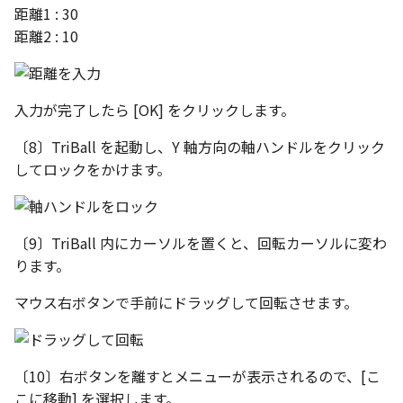
編集ハンドルでの上限/下
示設定
距離1 : 30
ツール
ストレッチ
設定の強化
距離2 : 10
空の表
DWGファイル の関連付け
サーフェス
削除
サーフェスの G2タイプ の
化
略図ねじ山
ポート
3D曲線
部分削除
入力が完了したら [OK] をクリックします。
テキスト編集の強化
配置拘束時にグローバル
〔8〕TriBall を起動し、Y 軸方向の軸ハンドルをクリック
3D曲線を編集
トリム
系を参照
複数のファイルを一括で
してロックをかけます。
3D曲線の拘束
延長
配置拘束-フォロワー/カム
寸法の整列 機能の追加
束の強化
オブジェクトから3D曲線
面取り/フィレット
〔9〕TriBall 内にカーソルを置くと、回転カーソルに変わ
オンラインヘルプ の使用
を作成
ります。
パラメーター Excel連携時
回転
レイアウト変更
ダイアログ非表示設定
面の直接編集
マウス右ボタンで手前にドラッグして回転させます。
グループ
配管機能の追加
ストラクチャパーツ の ボ
板金
ィ の色で投影
雲マーク
〔10〕右ボタンを離すとメニューが表示されるので、[こ
TriBall [点からの距離を編
SmartPaint
こに移動] を選択します。
で寸法拘束を作成