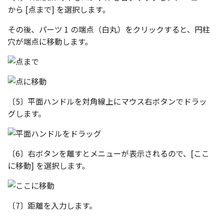
から [点まで] を選択します。
表とその他
寸法の再関連付け
板金パーツを作成
ブール演算
アンカーを移動
座標寸法の作成
楕円
穴の注釈
アセンブリレベルでのミ
図面作成時のシート設定
注意事項
パーツプロパティ
図のプロパティ
その後、パーツ 1 の端点（白丸）をクリックすると、円柱
加
ファイル属性
ノック穴記号 の一括作成
ソリッドパーツから板金
パーツをシェル化
サイズボックスをリセッ
寸法の破綻
穴/軸
公差記入枠
穴が端点に移動します。
エッジ配列-最大距離での
ツを作成
3D寸法から自動作成
間隔 の追加
寸法に引出線を設定
注釈記号のテンプレート
面を勾配
パーツ/アセンブリ断面
寸法の関連付け
歯車
データム記号
見積表
パーツからドローイング
TriBall で作成した配列に
テキスト の プロパティ名 
印刷時の グレー・透明度 
成
パーツを分割する
シーンブラウザを検索
寸法の整列
移動
データムターゲット
からフィーチャを追加す
追加
定
〔5〕平面ハンドルを対角線上にマウス右ボタンでドラッ
トリム
シェイプ プロパティ
複写
面の指示記号
グします。
開始位置サポートによる
印刷ツール の PDF 出力設
山機能の改善
エンボス
ゼブラストライプ
オフセット
溶接記号
DWF/DWXFファイル のサ
TriBall で作成した配列に
〔6〕右ボタンを離すとメニューが表示されるので、[ここ
ート
ねじ山
結合点を挿入
ミラー
ハッチング
からリンクを作成する
に移動] を選択します。
タッチスクリーンジェス
カタログ
COMPOSE データ変換
配列複写
穴リスト
シェル化の際にエラー箇
に対応
ハイライト表示
インポート/エクスポート
拡大/縮小
デザインバリエーション
〔7〕距離を入力します。
塗りつぶし/ハッチングの
ト