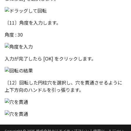
環状配列の中心線
テキスト
設計モードの切り替え
材料のみをカタログに登
自動穴リスト のカウント
る
〔11〕角度を入力します。
の改善
表示
角度 : 30
ミラーパーツ/アセンブリ
同心円の重なり合う中心
パラメーターテーブル
オプション強化
削除
配管
TriBall で作成した配列の
入力が完了したら [OK] をクリックします。
投影図の中心基準で位置
タログ登録をサポート
新
配列された抑制フィーチ
〔12〕回転した円柱穴を選択し、穴を貫通させるように
延長
上下方向のハンドルを引っ張ります。
アセンブリのサイズボッ
機能の強化
アセンブリフィーチャ の
マンド追加
Copyright © 2025 株式会社クリエイティブマシン |
使用ツールについ