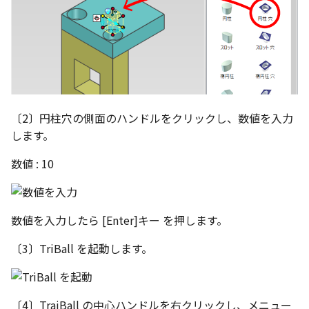
選択
い、単位設定画面の表示
の強化
を追加
図枠と表題欄の置き換え
ネットワークライセンス
注釈
フォルダー
長方形 の作図方法の追加
かしい
Smart Dimension で Ctrl
関連付けされたボディの
アップグレード時の注意点
ストラクチャパーツにつ
DWG/DXF とシェイプフ
非表示・編集の制限
挿入
その他
データ
リンクコピーについて
隙間チェック
面間フィレット
スプライン
回転
留め継ぎを追加
破断面
放射寸法
ノック穴記号
円弧
補助図
連続寸法
雲マーク
ーを押した際のアンカー
ォルトファイル名の改善
属性情報の一括設定 での
トの準備
DWG/DXFのインポートの
エッジ端に関連付けられ
投影図ごとのラベル表示
評価版 アクティベーション
スケッチ
板金 - 板金
ハッチング の強化
示改善
索機能
その他の表示不具合
化
ないベンドのサポート
管理者として実行
アクティブに設定
測定ツール
寸法
スナップ – スナップとグ
パターン（配列）につい
再生成
凝固
らせん
閉じた角を追加
トリミング
3 点角度寸法
図面注記
ポリライン
詳細図
寸法レイアウトの変更
回転
DWG/DXF ファイルを開く
穴リスト の表示内容の強
ライセンス形態
シートの選択
板金 – ストック
ド
ブロックのカウント機能
エクスポートオプション
CAXA 部品表の順番が変わ
板金パーツ変換時のプロ
内部リンク
加
プロパティ
製図記号
TriBallのみ移動モード
表示を再作成
縫合
サーフェス上のスプライ
ベンドノッチを作成
相対ビュー
連続角度寸法
平行線
カスタム詳細図
公差を入れる
拡大/縮小
フォルト設定の追加
てしまう
ィ情報
図枠/表題欄の分解
追加した投影図の尺度
図面の印刷
レンダリング
スナップ - 極ガイド
〔2〕円柱穴の側面のハンドルをクリックし、数値を入力
要素の置き換え
ブロック関連のコマンド
外部保存・挿入
作図
練習問題 1
抑制[非表示]
パッチ
動的フィレット
パンチベンドを作成
図の移動
ハーフ寸法
中心線
全体図
寸法の破綻
オフセット
します。
アセンブリレベルでの [ア
CAXA 投影が遅い場合
ストックテーブルのソート
レイアウト設定
化
部品表の編集機能の強化
DWG/DXF形式にエクスポー
パフォーマンス
スナップ – オブジェクト 
ティブに設定]
フィルタリング
ト
ナップ
2D スケッチ
印刷
練習問題 2
ゴーストパーツに設定
Triballで点を挿入
ベンドを展開/ベンドの展
投影図の構成要素のレイ
テーパ寸法
環状中心線
図のトリミング
中心マーク
ミラー
数値 : 10
Windows のシステムの確
テキストの調整/新規作成
表題欄情報のインポート/
寸法を一時的に非表示に
AutoCAD データ インポ
解除
を指定
中心線と形状の異なる断
とトラブル問診票の記入
展開パーツ の曲げ部設定
クスポート
スタイルとレイヤー
3Dインターフェース - 投
押し出し
レイヤーの表示/非表示、印
シェイプを合体
大径円半径寸法
正多角形
省略図
中心線
延長
形を使用したロフトの改
図枠/表題欄の定義と保存
プロパティ情報とハッチ
刷の制限
2Dドローイング
クイックベンド
投影レイヤーの選択/変更
数値を入力したら [Enter]キー を押します。
留め継ぎを追加 の正確性
一括寸法 の追加
の関連付け
カタログ
3Dインターフェース - 略
スピン
面を IntelliShape に変換
曲率半径寸法
点
編集
テキスト
分割/トリム
干渉チェックでの直接編
強化
じ山
図枠/表題欄の属性定義
設定の初期化
プロパティ リスト
コーナーブレーク
投影図を修正する
〔3〕TriBall を起動します。
除外設定の追加
座標寸法 の関連付け
ラベルの位置をリセット
2D ドローイングと CAXA
スイープ
ソリッドに変換
寸法レイアウトの変更
ハッチング
更新
引出線付きテキスト
フィレット/面取り
Draft（2D ドラフト）の違い
3Dインターフェース - 寸
マッチングルールの作成
2D ドローイングと CAXA
テンプレート
ソリッド/サーフェス展開
線の非表示/再表示
パーツの [ベンド/ツイスト
寸法許容差 の位置設定
アイテム番号のアルファ
Draft（2D ドラフト）の違い
ーツを作成
ロフト
グループ化
公差を入れる
塗りつぶし
レンダリング、シェーデ
ノック穴記号
グループ化/シェイプを結
〔4〕TraiBall の中心ハンドルを右クリックし、メニュー
機能の追加
ト表示
3D インターフェース - 部
色
曲線のプロパティ
グ