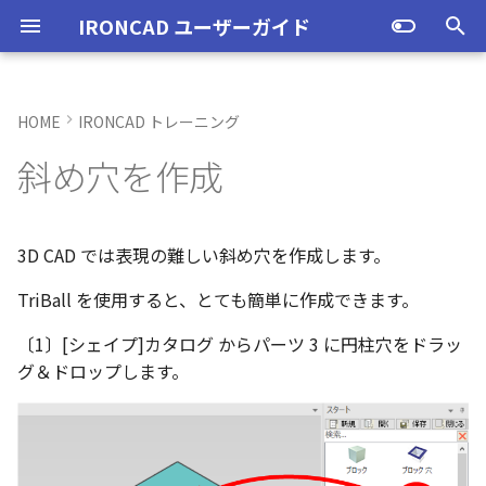
IRONCAD ユーザーガイド
検
索
HOME
IRONCAD トレーニング
IRONCAD の動作環境
IRONCADオプション設定
起動と終了
起動と終了
起動と終了
モデリング機能の改善
トラブル発生時のお問い合わ
アクティベーション
アップグレード
NLMインストール
購入ライセンス
オプション設定を開く
オプション設定を開く
ユーザーインターフェー
IRONCAD で扱う要素
TriBallとは
アセンブリの作成と解除
概要
SmartDimension
パーツ プロパティ
外部保存
2Dシェイプ
押し出し
スピン
スイープ
ロフト
エンボス
ねじ山
カタログ
インポート
配置拘束
サーフェスを作成
直線
トリム
3D曲線に寸法を指定
3D 曲線を編集
面を移動
展開/展開解除
スポイトへ抽出
配管コマンド
ユーザーインターフェー
表示操作
CAXA Draft のテンプレー
投影図の作成
3Dとリンクあり
ブロック
寸法の種類
幾何公差
座標系の設定
図面の印刷
オプション設定
ユーザーインターフェー
図枠テンプレートの保存
投影図の作成
部品表テンプレートの保
寸法の種類
ポリライン
スタイルとレイヤー
カタログ
お気に入りカタログの追
寸法作成時にパーツを参
曲線に接するエッジ配列
クイックベンド の追加
SLDDRWファイル のイン
カタログに DWGファイル
3Dデータの自動バックア
トランスレーターの強化
一部がワイヤー表示にな
を
斜め穴を作成
せ方法
各部名称
各部名称
ついて
各部名称
化
ート
インポート
プ設定
小さなパーツが表示され
初
インストール
CAXA Draft オプション設
オプション設定
オプション設定
設定
スケッチ機能の改善
PC移行
ライセンスの確認方法(US
NLM起動
TERMライセンス
全般
初期化、読み込み、書き
要素の選択方法
起動と解除
アセンブリ構造の変更
非表示
その他の測定ツール
アセンブリ プロパティ
挿入
作図
押し出しウィザード
スピンウィザード
スイープウィザード
ロフトウィザード
ラップエンボス
略図ねじ山
カタログセット
エクスポート
拘束関係の表示
スピン サーフェス
円
移動
3D曲線に拘束を設定
3D 曲線を作成
面を削除
ロフト
今すぐレンダリング
配管の作成例
シートの切り替え
投影図の追加
3Dとリンクなし
PDF読み込み
クイック寸法
面の指示記号
座標入力について
スマート印刷
シート背景の設定
図枠テンプレートのカタ
投影図の追加
バルーンの作成
SmartDimension
2点、接線、垂線
スタイルの設定
カタログセット
シーンブラウザとファイ
フィーチャからスケッチ
曲加工ストック の断面図
MP4形式でのアニメーシ
定
表示不具合の原因と対処
インターフェースのカス
インターフェースのカス
テンプレートの作成手順
インターフェースのカス
化
存名の設定方法の変更
出
ストラクチャフレームの
任意の投影図の部品表作
投影図 の尺度設定
一括ですべてのファイル
エクスポート
パーツ/アセンブリが透け
期
法
イズ
イズ
イズ
ム機能の強化
存/閉じる
いる
アンインストール
ユーザーインターフェース
ユーザーインターフェース
ユーザーインターフェース
ストラクチャパーツ
ライセンスの確認方法(ス
NLM再起動
パーツ
パス
カタログからのドラッグ
軸ハンドル（直線移動）
アセンブリフィーチャ 押
抑制[非表示]
Triball 機能で寸法作成
既定のプロパティ項目の
編集
簡単押し出し
簡単スピン
簡単スイープ
簡単ロフト
パーツの入れ替え
親に固定
スイープ サーフェス
円弧
フィレット/面取り
交差曲線
面をマッチ
スケッチベンドの作成
アニメーション
補助図
既存の部品表を変換する
画像の挿入
並列寸法
溶接記号
オブジェクトの選択
管理者として実行
断面図
3D とリンクした部品表を
引出線寸法
四角形・多角形
レイヤーの設定
アイテムの入れ替え
見積表 に価格列を追加
3D CAD では表現の難しい斜め穴を作成します。
化
単位の設定
ンドアロン)
ロップによるモデリング
出しカット
JIS の BLANK テンプレー
成する
オブジェクトビューア/プ
フィレットのための選択
穴寸法の自動算出 の強化
寸法補助線の長さ設定
TriBall を使用すると、とても簡単に作成できます。
不具合報告・修正プログラム
を開く
パティリストに表示
ルターの追加
ストラクチャフレームの
すべてのパーツ/アセンブ
円柱や円柱穴が丸く表示
ライセンスタイプ
表示操作
表示
図枠テンプレート
板金機能の改善
クライアント設定
アセンブリ
表示
平面ハンドル（面移動）
ゴーストパーツに設定
カスタムプロパティ
DWG/DXF のインポート
選択した面を押し出し
ガイドラインを使用した
ProActiveBOM
メカニズムモード
ロフト サーフェス
長方形
サイズ変更
投影曲線
面をオフセット
切り抜き
テクスチャ
断面図
Excel に出力
連続寸法
引出線
オブジェクト スナップ機
オプション設定の読込・
部分断面
角度寸法
円
カタログの右クリックメ
スケッチベンド の設定を
設定
を自動的に外部保存する
ない
オプション設定の読込・書出
SmartSnap（スマートス
アセンブリフィーチャ 穴
ト
Excel に出力
ー
存
グループとして配列
Smart Dimension 投影時
〔1〕[シェイプ]カタログ からパーツ 3 に円柱穴をドラッ
ップ）機能
レイヤーの定義
プロパティリストでのプ
断面図形の表示精度の向
自動整列
スタンドアロンライセン
シェイプ
テンプレートの作成
3D モデルの投影
CAXAドラフトの改善
アップグレード
インタラクション - イン
システム
中心ハンドル（点移動）
その他の機能
拘束
カタログの右クリックメ
干渉チェック
ルールド サーフェス
多角形
配列
曲線をラップ
面の半径を編集
成形ツール
バンプ
部分断面
角度寸法
面取り寸法
線
シート設定
図の更新
円弧長さ寸法
円弧
グ＆ドロップします。
ティ編集
フィーチャのグループ化
TriBall で作成した配列の
ユーザーインターフェー
ス
カタログ、テンプレートファ
クション
ー
配列で作成したスケッチ
スプライン の制御点
集
表示不具合
イルの移行
IntelliShape のサイズ編
スタイルの設定
投影オプションの追加
沿ってベンドを作成
投影図の中心基準で位置
TriBall
3D モデルの投影
部品表とバルーン（パー
2Dドローイングの改善
ライセンスの確認方法(ネ
インタラクション
向きハンドル（向きの変
表示
解析
面からサーフェスを作成
点
ミラー
アイソパラメトリック曲
面を分割
ベンド角
ライトを挿入
省略図
円弧長さ寸法
穴寸法
長方形
図枠の変更
座標寸法の作成
楕円
カタログブラウザでの
パーツプロパティをボデ
新
モバイルライセンス
ツ番号）
トワーク)
インタラクション - マウス
ポリライン の半径の編集
Ctrl+C/Ctrl+V のサポート
反映させる
メカニズムモード中のパ
トグルハンドルが表示さ
注意点
カーネルの切り替え
テンプレートの保存
パラメータ化による寸法
スケッチベンド にハンド
アセンブリ作業
部品表とパーツ番号
システム
テキスト
回転
√aエラーチェック
メッシュサーフェス
楕円
軸でミラー
ブリッジ曲線
コーナーリリーフを作成
カメラ
詳細図
一括寸法
データム記号
円
破断面
並列寸法
スプライン