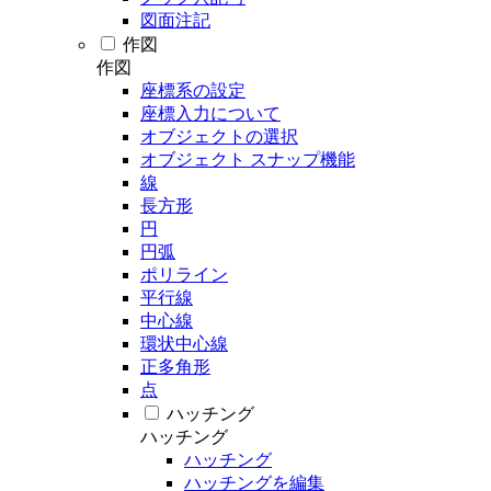
図面注記
作図
作図
座標系の設定
座標入力について
オブジェクトの選択
オブジェクト スナップ機能
線
長方形
円
円弧
ポリライン
平行線
中心線
環状中心線
正多角形
点
ハッチング
ハッチング
ハッチング
ハッチングを編集