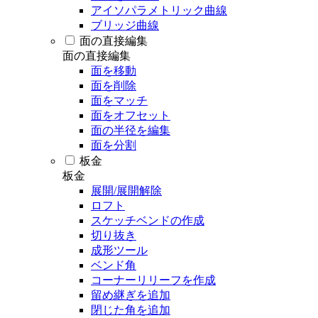
アイソパラメトリック曲線
ブリッジ曲線
面の直接編集
面の直接編集
面を移動
面を削除
面をマッチ
面をオフセット
面の半径を編集
面を分割
板金
板金
展開/展開解除
ロフト
スケッチベンドの作成
切り抜き
成形ツール
ベンド角
コーナーリリーフを作成
留め継ぎを追加
閉じた角を追加