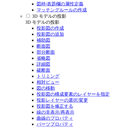
図枠/表題欄の属性定義
マッチングルールの作成
3D モデルの投影
3D モデルの投影
投影図の作成
投影図の追加
補助図
断面図
部分断面
省略図
詳細図
破断面
トリミング
相対ビュー
図の移動
投影図の構成要素のレイヤーを指定
投影レイヤーの選択/変更
投影図を修正する
線の非表示/再表示
曲線のプロパティ
パーツプロパティ