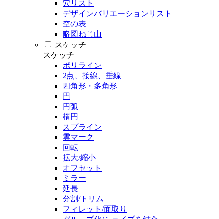
穴リスト
デザインバリエーションリスト
空の表
略図ねじ山
スケッチ
スケッチ
ポリライン
2点、接線、垂線
四角形・多角形
円
円弧
楕円
スプライン
雲マーク
回転
拡大/縮小
オフセット
ミラー
延長
分割/トリム
フィレット/面取り