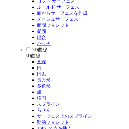
ロフト サーフェス
ルールド サーフェス
面からサーフェスを作成
メッシュサーフェス
面間フィレット
凝固
縫合
パッチ
3D曲線
3D曲線
直線
円
円弧
長方形
多角形
点
楕円
スプライン
らせん
サーフェス上のスプライン
動的フィレット
Triballで点を挿入