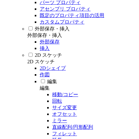
パーツ プロパティ
アセンブリ プロパティ
既定のプロパティ項目の活用
カスタムプロパティ
外部保存・挿入
外部保存・挿入
外部保存
挿入
2D スケッチ
2D スケッチ
2Dシェイプ
作図
編集
編集
移動/コピー
回転
サイズ変更
オフセット
ミラー
直線配列/円形配列
フィレット