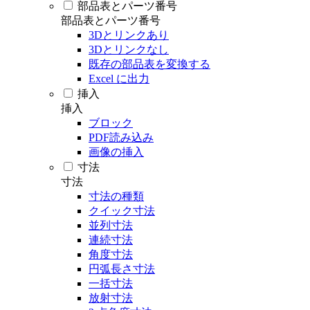
部品表とパーツ番号
部品表とパーツ番号
3Dとリンクあり
3Dとリンクなし
既存の部品表を変換する
Excel に出力
挿入
挿入
ブロック
PDF読み込み
画像の挿入
寸法
寸法
寸法の種類
クイック寸法
並列寸法
連続寸法
角度寸法
円弧長さ寸法
一括寸法
放射寸法