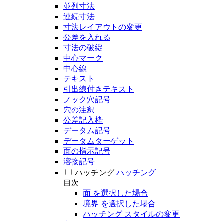
並列寸法
連続寸法
寸法レイアウトの変更
公差を入れる
寸法の破綻
中心マーク
中心線
テキスト
引出線付きテキスト
ノック穴記号
穴の注釈
公差記入枠
データム記号
データムターゲット
面の指示記号
溶接記号
ハッチング
ハッチング
目次
面 を選択した場合
境界 を選択した場合
ハッチング スタイルの変更