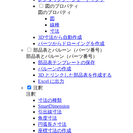
図のプロパティ
図のプロパティ
図
線種
寸法
3D寸法から自動作成
パーツからドローイングを作成
部品表とバルーン（パーツ番号）
部品表とバルーン（パーツ番号）
部品表テンプレートの保存
バルーンの作成
3D とリンクした部品表を作成する
Excel に出力
注釈
注釈
寸法の種類
SmartDimension
引出線寸法
角度寸法
円弧長さ寸法
座標寸法の作成