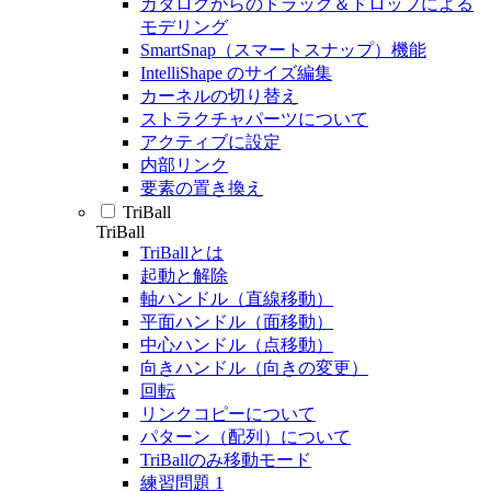
カタログからのドラッグ＆ドロップによる
モデリング
SmartSnap（スマートスナップ）機能
IntelliShape のサイズ編集
カーネルの切り替え
ストラクチャパーツについて
アクティブに設定
内部リンク
要素の置き換え
TriBall
TriBall
TriBallとは
起動と解除
軸ハンドル（直線移動）
平面ハンドル（面移動）
中心ハンドル（点移動）
向きハンドル（向きの変更）
回転
リンクコピーについて
パターン（配列）について
TriBallのみ移動モード
練習問題 1