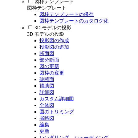
図枠テンプレート
図枠テンプレート
図枠テンプレートの保存
図枠テンプレートのカタログ化
3D モデルの投影
3D モデルの投影
投影図の作成
投影図の追加
断面図
部分断面
図の更新
図枠の変更
破断面
補助図
詳細図
カスタム詳細図
全体図
図のトリミング
省略図
編集
更新
レンダリング、シェーディング