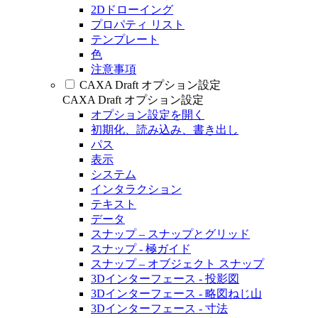
2Dドローイング
プロパティ リスト
テンプレート
色
注意事項
CAXA Draft オプション設定
CAXA Draft オプション設定
オプション設定を開く
初期化、読み込み、書き出し
パス
表示
システム
インタラクション
テキスト
データ
スナップ – スナップとグリッド
スナップ - 極ガイド
スナップ – オブジェクト スナップ
3Dインターフェース - 投影図
3Dインターフェース - 略図ねじ山
3Dインターフェース - 寸法