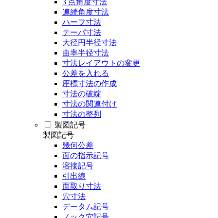
3 点角度寸法
連続角度寸法
ハーフ寸法
テーパ寸法
大径円半径寸法
曲率半径寸法
寸法レイアウトの変更
公差を入れる
座標寸法の作成
寸法の破綻
寸法の関連付け
寸法の整列
製図記号
製図記号
幾何公差
面の指示記号
溶接記号
引出線
面取り寸法
穴寸法
データム記号
ノック穴記号