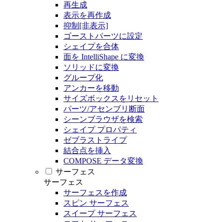
再生成
表示を再作成
抑制[非表示]
ゴーストパーツに設定
シェイプを合体
面を IntelliShape に変換
ソリッドに変換
グループ化
アンカーを移動
サイズボックスをリセット
パーツ/アセンブリ断面
シーンブラウザを検索
シェイプ プロパティ
ゼブラストライプ
結合点を挿入
COMPOSE データ変換
サーフェス
サーフェス
サーフェスを作成
スピン サーフェス
スイープ サーフェス