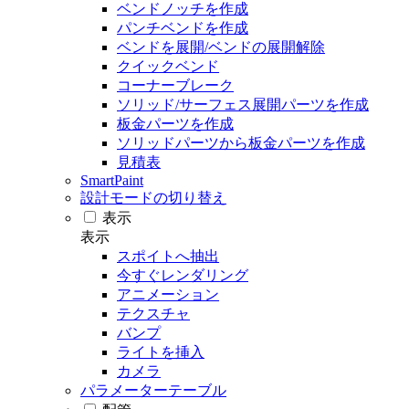
ベンドノッチを作成
パンチベンドを作成
ベンドを展開/ベンドの展開解除
クイックベンド
コーナーブレーク
ソリッド/サーフェス展開パーツを作成
板金パーツを作成
ソリッドパーツから板金パーツを作成
見積表
SmartPaint
設計モードの切り替え
表示
表示
スポイトへ抽出
今すぐレンダリング
アニメーション
テクスチャ
バンプ
ライトを挿入
カメラ
パラメーターテーブル