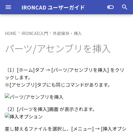
IRONCAD ユーザーガイド
検
索
HOME
IRONCAD入門
外部保存・挿入
IRONCAD の動作環境
IRONCADオプション設定
ユーザーインターフェースと
IRONCAD で扱う要素
TriBallとは
アセンブリの作成と解除
概要
SmartDimension
パーツ プロパティ
"制限" で挿入した要素を編
2Dシェイプ
押し出し
スピン
スイープ
ロフト
エンボス
ねじ山
カタログ
インポート
配置拘束
サーフェスを作成
直線
トリム
3D曲線に寸法を指定
3D 曲線を編集
面を移動
展開/展開解除
スポイトへ抽出
配管コマンド
起動と終了
起動と終了
新規シーンを開く
モデリング機能の改善
トラブル発生時のお問い合わ
アクティベーション
アップグレード
NLMインストール
購入ライセンス
オプション設定を開く
オプション設定を開く
移動/コピー
ユーザーインターフェー
表示操作
CAXA Draft のテンプレー
投影図の作成
3Dとリンクあり
ブロック
寸法の種類
幾何公差
座標系の設定
図面の印刷
オプション設定
ユーザーインターフェー
図枠テンプレートの保存
投影図の作成
部品表テンプレートの保
寸法の種類
ポリライン
スタイルとレイヤー
カタログ
お気に入りカタログの追
寸法作成時にパーツを参
曲線に接するエッジ配列
クイックベンド の追加
SLDDRWファイル のイン
カタログに DWGファイル
3Dデータの自動バックア
トランスレーターの強化
一部がワイヤー表示にな
を
パーツ/アセンブリを挿入
各部名称
集する方法
せ方法
各部名称
ついて
各部名称
化
ート
インポート
プ設定
小さなパーツが表示され
初
インストール
CAXA Draft オプション設
要素の選択方法
起動と解除
アセンブリ構造の変更
非表示
その他の測定ツール
アセンブリ プロパティ
作図
押し出しウィザード
スピンウィザード
スイープウィザード
ロフトウィザード
ラップエンボス
略図ねじ山
カタログセット
エクスポート
拘束関係の表示
スピン サーフェス
円
移動
3D曲線に拘束を設定
3D 曲線を作成
面を削除
ロフト
今すぐレンダリング
配管の作成例
オプション設定
設定
パーツ 1 を作成
スケッチ機能の改善
PC移行
ライセンスの確認方法(US
NLM起動
TERMライセンス
全般
初期化、読み込み、書き
回転
シートの切り替え
投影図の追加
3Dとリンクなし
PDF読み込み
クイック寸法
面の指示記号
座標入力について
スマート印刷
シート背景の設定
図枠テンプレートのカタ
投影図の追加
バルーンの作成
SmartDimension
2点、接線、垂線
スタイルの設定
カタログセット
シーンブラウザとファイ
フィーチャからスケッチ
曲加工ストック の断面図
MP4形式でのアニメーシ
定
インターフェースのカスタマ
挿入するアセンブリに外部リ
表示不具合の原因と対処
インターフェースのカス
テンプレートの作成手順
インターフェースのカス
化
存名の設定方法の変更
出
ストラクチャフレームの
任意の投影図の部品表作
投影図 の尺度設定
一括ですべてのファイル
エクスポート
パーツ/アセンブリが透け
期
イズ
ンクが含まれている場合
法
イズ
イズ
ム機能の強化
存/閉じる
いる
アンインストール
カタログからのドラッグ＆ド
軸ハンドル（直線移動）
アセンブリフィーチャ 押し
抑制[非表示]
Triball 機能で寸法作成
既定のプロパティ項目の活用
編集
簡単押し出し
簡単スピン
簡単スイープ
簡単ロフト
パーツの入れ替え
親に固定
スイープ サーフェス
円弧
フィレット/面取り
交差曲線
面をマッチ
スケッチベンドの作成
アニメーション
ユーザーインターフェース
ユーザーインターフェース
パーツ 2 を作成
ストラクチャパーツ
ライセンスの確認方法(ス
NLM再起動
パーツ
パス
サイズ変更
補助図
既存の部品表を変換する
画像の挿入
並列寸法
溶接記号
オブジェクトの選択
管理者として実行
断面図
3D とリンクした部品表を
引出線寸法
四角形・多角形
レイヤーの設定
アイテムの入れ替え
見積表 に価格列を追加
〔1〕[ホーム]タブ → [パーツ/アセンブリを挿入] をクリ
化
単位の設定
ロップによるモデリング
出しカット
ンドアロン)
JIS の BLANK テンプレー
成する
オブジェクトビューア/プ
フィレットのための選択
穴寸法の自動算出 の強化
寸法補助線の長さ設定
ックします。
不具合報告・修正プログラム
すべて挿入する場合
を開く
パティリストに表示
ルターの追加
ストラクチャフレームの
すべてのパーツ/アセンブ
円柱や円柱穴が丸く表示
ライセンスタイプ
平面ハンドル（面移動）
ゴーストパーツに設定
カスタムプロパティ
DWG/DXF のインポート
選択した面を押し出し
ガイドラインを使用したロフ
ProActiveBOM
メカニズムモード
ロフト サーフェス
長方形
サイズ変更
投影曲線
面をオフセット
切り抜き
テクスチャ
表示
図枠テンプレート
ねじ穴を作成
板金機能の改善
クライアント設定
アセンブリ
表示
オフセット
断面図
Excel に出力
連続寸法
引出線
オブジェクト スナップ機
オプション設定の読込・
部分断面
角度寸法
円
カタログの右クリックメ
スケッチベンド の設定を
※[アセンブリ]タブにも同じコマンドがあります。
設定
を自動的に外部保存する
ない
オプション設定の読込・書出
SmartSnap（スマートスナ
アセンブリフィーチャ 穴
ト
Excel に出力
ー
存
グループとして配列
Smart Dimension 投影時
ップ）機能
特定の外部リンクファイル
レイヤーの定義
プロパティリストでのプ
断面図形の表示精度の向
自動整列
スタンドアロンライセン
中心ハンドル（点移動）
その他の機能
拘束
カタログの右クリックメニュ
干渉チェック
ルールド サーフェス
多角形
配列
曲線をラップ
面の半径を編集
成形ツール
バンプ
テンプレートの作成
3D モデルの投影
パーツ 3 を作成
CAXAドラフトの改善
アップグレード
インタラクション - イン
システム
ミラー
部分断面
角度寸法
面取り寸法
線
シート設定
図の更新
円弧長さ寸法
円弧
を挿入する場合
ティ編集
フィーチャのグループ化
TriBall で作成した配列の
ユーザーインターフェー
ス
カタログ、テンプレートファ
ー
クション
配列で作成したスケッチ
スプライン の制御点
〔2〕[パーツを挿入]画面 が表示されます。
集
表示不具合
イルの移行
IntelliShape のサイズ編集
スタイルの設定
投影オプションの追加
沿ってベンドを作成
投影図の中心基準で位置
向きハンドル（向きの変更）
表示
解析
面からサーフェスを作成
点
ミラー
アイソパラメトリック曲線
面を分割
ベンド角
ライトを挿入
3D モデルの投影
部品表とバルーン（パー
斜め穴を作成
2Dドローイングの改善
ライセンスの確認方法(ネ
インタラクション
直線配列/円形配列
省略図
円弧長さ寸法
穴寸法
長方形
図枠の変更
座標寸法の作成
楕円
カタログブラウザでの
パーツプロパティをボデ
新
モバイルライセンス
ツ番号）
トワーク)
インタラクション - マウス
ポリライン の半径の編集
Ctrl+C/Ctrl+V のサポート
反映させる
メカニズムモード中のパ
トグルハンドルが表示さ
注意点
カーネルの切り替え
テンプレートの保存
パラメータ化による寸法
スケッチベンド にハンド
回転
√aエラーチェック
メッシュサーフェス
楕円
軸でミラー
ブリッジ曲線
コーナーリリーフを作成
カメラ
部品表とパーツ番号
フィーチャを編集
システム
テキスト
フィレット
詳細図
一括寸法
データム記号
円
破断面
並列寸法
スプライン
差し替えるファイルを選択し、[メニュー] → [挿入オプシ