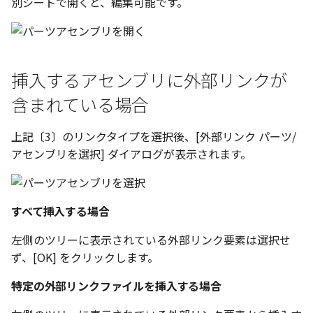
別シートで開くと、編集可能です。
表とその他
寸法の再関連付け
板金パーツを作成
アンカーを移動
座標寸法の作成
楕円
穴の注釈
アセンブリレベルでのミ
図面作成時のシート設定
注意事項
パーツプロパティ
図のプロパティ
加
ファイル属性
ノック穴記号 の一括作成
ソリッドパーツから板金パー
サイズボックスをリセット
寸法の破綻
穴/軸
公差記入枠
エッジ配列-最大距離での
ツを作成
3D寸法から自動作成
挿入するアセンブリに外部リンクが
間隔 の追加
寸法に引出線を設定
注釈記号のテンプレート
パーツ/アセンブリ断面
寸法の関連付け
歯車
データム記号
含まれている場合
見積表
パーツからドローイング
TriBall で作成した配列に
テキスト の プロパティ名 
印刷時の グレー・透明度 
成
シーンブラウザを検索
寸法の整列
移動
データムターゲット
からフィーチャを追加す
追加
定
上記〔3〕のリンクタイプを選択後、[外部リンク パーツ/
シェイプ プロパティ
アセンブリを選択] ダイアログが表示されます。
複写
面の指示記号
開始位置サポートによる
印刷ツール の PDF 出力設
山機能の改善
ゼブラストライプ
オフセット
溶接記号
DWF/DWXFファイル のサ
すべて挿入する場合
TriBall で作成した配列に
ート
結合点を挿入
ミラー
ハッチング
からリンクを作成する
左側のツリーに表示されている外部リンク要素は選択せ
タッチスクリーンジェス
COMPOSE データ変換
配列複写
穴リスト
ず、[OK] をクリックします。
シェル化の際にエラー箇
に対応
ハイライト表示
特定の外部リンクファイルを挿入する場合
拡大/縮小
デザインバリエーション
塗りつぶし/ハッチングの
ト