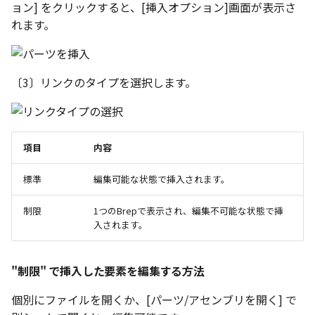
選択
い、単位設定画面の表示
の強化
を追加
図枠と表題欄の置き換え
ネットワークライセンス
注釈
フォルダー
長方形 の作図方法の追加
ョン] をクリックすると、[挿入オプション]画面が表示さ
かしい
Smart Dimension で Ctrl
関連付けされたボディの
アップグレード時の注意点
ストラクチャパーツについて
DWG/DXF とシェイプフ
リンクコピーについて
隙間チェック
面間フィレット
スプライン
回転
留め継ぎを追加
挿入
六角穴付ボルトをインポート
その他
データ
延長
破断面
放射寸法
ノック穴記号
円弧
補助図
連続寸法
雲マーク
れます。
ーを押した際のアンカー
ォルトファイル名の改善
属性情報の一括設定 での
トの準備
DWG/DXFのインポートの
エッジ端に関連付けられ
投影図ごとのラベル表示
評価版 アクティベーション
スケッチ
板金 - 板金
ハッチング の強化
示改善
索機能
その他の表示不具合
化
ないベンドのサポート
管理者として実行
アクティブに設定
パターン（配列）について
再生成
凝固
らせん
閉じた角を追加
寸法
アセンブリ
スナップ – スナップとグ
分割
トリミング
3 点角度寸法
図面注記
ポリライン
詳細図
寸法レイアウトの変更
回転
DWG/DXF ファイルを開く
穴リスト の表示内容の強
ライセンス形態
シートの選択
板金 – ストック
ド
ブロックのカウント機能
〔3〕リンクのタイプを選択します。
エクスポートオプション
CAXA 部品表の順番が変わ
板金パーツ変換時のプロ
内部リンク
加
TriBallのみ移動モード
表示を再作成
縫合
サーフェス上のスプライン
ベンドノッチを作成
製図記号
投影図・アイソメ図を作成
トリム
相対ビュー
連続角度寸法
平行線
カスタム詳細図
公差を入れる
拡大/縮小
フォルト設定の追加
てしまう
ィ情報
図枠/表題欄の分解
追加した投影図の尺度
図面の印刷
レンダリング
スナップ - 極ガイド
要素の置き換え
ブロック関連のコマンド
練習問題 1
抑制[非表示]
パッチ
動的フィレット
パンチベンドを作成
作図
重複を削除
図の移動
ハーフ寸法
中心線
全体図
寸法の破綻
オフセット
アセンブリレベルでの [ア
CAXA 投影が遅い場合
ストックテーブルのソート
レイアウト設定
化
部品表の編集機能の強化
DWG/DXF形式にエクスポー
パフォーマンス
スナップ – オブジェクト 
項目
内容
ティブに設定]
フィルタリング
ト
ナップ
練習問題 2
ゴーストパーツに設定
Triballで点を挿入
ベンドを展開/ベンドの展開
印刷
隙間を検索
投影図の構成要素のレイ
テーパ寸法
環状中心線
図のトリミング
中心マーク
ミラー
Windows のシステムの確
テキストの調整/新規作成
表題欄情報のインポート/
寸法を一時的に非表示に
解除
AutoCAD データ インポ
を指定
標準
編集可能な状態で挿入されます。
中心線と形状の異なる断
とトラブル問診票の記入
展開パーツ の曲げ部設定
クスポート
スタイルとレイヤー
3Dインターフェース - 投
シェイプを合体
レイヤーの表示/非表示、印
大径円半径寸法
正多角形
省略図
中心線
延長
形を使用したロフトの改
図枠/表題欄の定義と保存
プロパティ情報とハッチ
クイックベンド
刷の制限
2Dドローイング
投影レイヤーの選択/変更
制限
1つのBrepで表示され、編集不可能な状態で挿
入されます。
留め継ぎを追加 の正確性
一括寸法 の追加
の関連付け
カタログ
3Dインターフェース - 略
面を IntelliShape に変換
曲率半径寸法
点
編集
テキスト
分割/トリム
干渉チェックでの直接編
強化
じ山
図枠/表題欄の属性定義
コーナーブレーク
設定の初期化
プロパティ リスト
投影図を修正する
除外設定の追加
座標寸法 の関連付け
ラベルの位置をリセット
2D ドローイングと CAXA
ソリッドに変換
寸法レイアウトの変更
ハッチング
更新
引出線付きテキスト
フィレット/面取り
"制限" で挿入した要素を編集する方法
Draft（2D ドラフト）の違い
3Dインターフェース - 寸
マッチングルールの作成
ソリッド/サーフェス展開パ
2D ドローイングと CAXA
テンプレート
線の非表示/再表示
パーツの [ベンド/ツイスト
寸法許容差 の位置設定
アイテム番号のアルファ
ーツを作成
Draft（2D ドラフト）の違い
グループ化
公差を入れる
塗りつぶし
レンダリング、シェーデ
ノック穴記号
グループ化/シェイプを結
個別にファイルを開くか、[パーツ/アセンブリを開く] で
機能の追加
ト表示
3D インターフェース - 部
色
曲線のプロパティ
グ