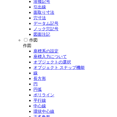
溶接記号
引出線
面取り寸法
穴寸法
データム記号
ノック穴記号
図面注記
作図
作図
座標系の設定
座標入力について
オブジェクトの選択
オブジェクト スナップ機能
線
長方形
円
円弧
ポリライン
平行線
中心線
環状中心線
正多角形