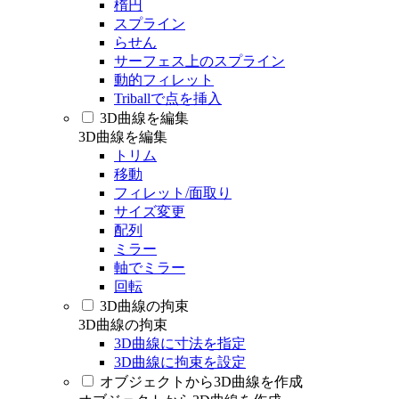
楕円
スプライン
らせん
サーフェス上のスプライン
動的フィレット
Triballで点を挿入
3D曲線を編集
3D曲線を編集
トリム
移動
フィレット/面取り
サイズ変更
配列
ミラー
軸でミラー
回転
3D曲線の拘束
3D曲線の拘束
3D曲線に寸法を指定
3D曲線に拘束を設定
オブジェクトから3D曲線を作成