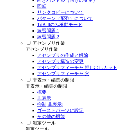
向きハンドル（向きの変更）
回転
リンクコピーについて
パターン（配列）について
TriBallのみ移動モード
練習問題 1
練習問題 2
アセンブリ作業
アセンブリ作業
アセンブリの作成と解除
アセンブリ構造の変更
アセンブリフィーチャ 押し出しカット
アセンブリフィーチャ 穴
非表示・編集の制限
非表示・編集の制限
概要
非表示
抑制[非表示]
ゴーストパーツに設定
その他の機能
測定ツール
測定ツール