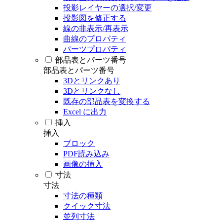
投影レイヤーの選択/変更
投影図を修正する
線の非表示/再表示
曲線のプロパティ
パーツプロパティ
部品表とパーツ番号
部品表とパーツ番号
3Dとリンクあり
3Dとリンクなし
既存の部品表を変換する
Excel に出力
挿入
挿入
ブロック
PDF読み込み
画像の挿入
寸法
寸法
寸法の種類
クイック寸法
並列寸法