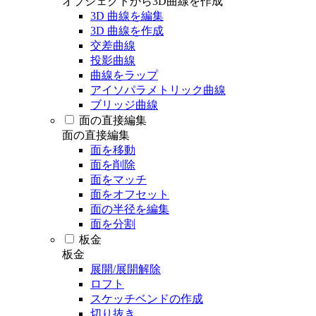
オブジェクトから3D曲線を作成
3D 曲線を編集
3D 曲線を作成
交差曲線
投影曲線
曲線をラップ
アイソパラメトリック曲線
ブリッジ曲線
面の直接編集
面の直接編集
面を移動
面を削除
面をマッチ
面をオフセット
面の半径を編集
面を分割
板金
板金
展開/展開解除
ロフト
スケッチベンドの作成
切り抜き