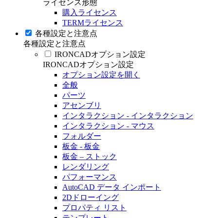
ライセンス形態
購入ライセンス
TERMライセンス
各種設定と注意点
各種設定と注意点
IRONCADオプション設定
IRONCADオプション設定
オプション設定を開く
全般
パーツ
アセンブリ
インタラクション - インタラクション
インタラクション - マウス
フォルダー
板金 - 板金
板金 – ストック
レンダリング
パフォーマンス
AutoCAD データ インポート
2Dドローイング
プロパティ リスト
テンプレート