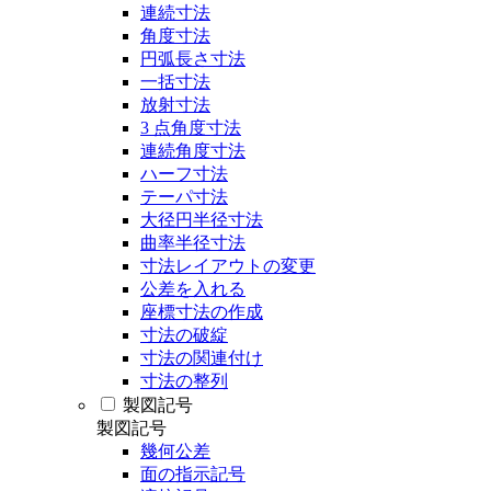
連続寸法
角度寸法
円弧長さ寸法
一括寸法
放射寸法
3 点角度寸法
連続角度寸法
ハーフ寸法
テーパ寸法
大径円半径寸法
曲率半径寸法
寸法レイアウトの変更
公差を入れる
座標寸法の作成
寸法の破綻
寸法の関連付け
寸法の整列
製図記号
製図記号
幾何公差
面の指示記号