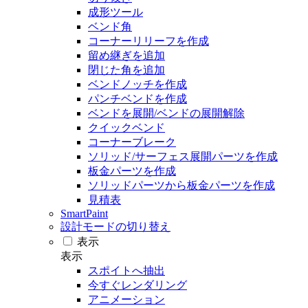
成形ツール
ベンド角
コーナーリリーフを作成
留め継ぎを追加
閉じた角を追加
ベンドノッチを作成
パンチベンドを作成
ベンドを展開/ベンドの展開解除
クイックベンド
コーナーブレーク
ソリッド/サーフェス展開パーツを作成
板金パーツを作成
ソリッドパーツから板金パーツを作成
見積表
SmartPaint
設計モードの切り替え
表示
表示
スポイトへ抽出
今すぐレンダリング
アニメーション