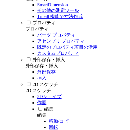
SmartDimension
その他の測定ツール
Triball 機能で寸法作成
プロパティ
プロパティ
パーツ プロパティ
アセンブリ プロパティ
既定のプロパティ項目の活用
カスタムプロパティ
外部保存・挿入
外部保存・挿入
外部保存
挿入
2D スケッチ
2D スケッチ
2Dシェイプ
作図
編集
編集
移動/コピー
回転