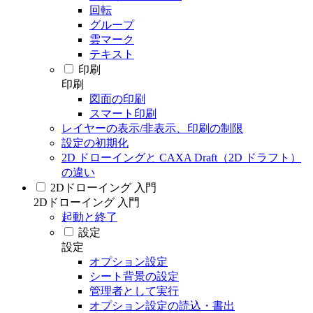
回転
グループ
雲マーク
テキスト
印刷
印刷
図面の印刷
スマート印刷
レイヤーの表示/非表示、印刷の制限
設定の初期化
2D ドローイングと CAXA Draft（2D ドラフト）
の違い
2Dドローイング 入門
2Dドローイング 入門
起動と終了
設定
設定
オプション設定
シート背景の設定
管理者として実行
オプション設定の読込・書出