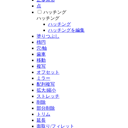
点
ハッチング
ハッチング
ハッチング
ハッチングを編集
塗りつぶし
楕円
穴/軸
歯車
移動
複写
オフセット
ミラー
配列複写
拡大/縮小
ストレッチ
削除
部分削除
トリム
延長
面取り/フィレット