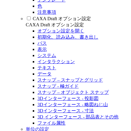
色
注意事項
CAXA Draft オプション設定
CAXA Draft オプション設定
オプション設定を開く
初期化、読み込み、書き出し
パス
表示
システム
インタラクション
テキスト
データ
スナップ – スナップとグリッド
スナップ - 極ガイド
スナップ – オブジェクト スナップ
3Dインターフェース - 投影図
3Dインターフェース - 略図ねじ山
3Dインターフェース - 寸法
3D インターフェース - 部品表とその他
ファイル属性
単位の設定