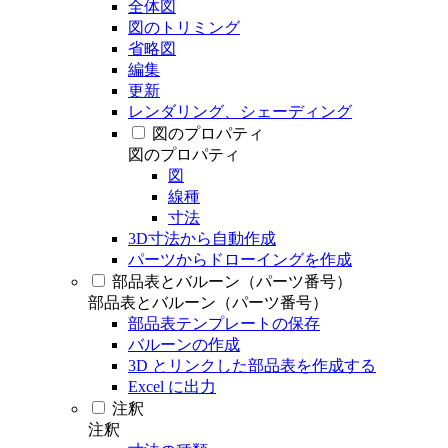
全体図
図のトリミング
省略図
編集
更新
レンダリング、シェーディング
図のプロパティ
図のプロパティ
図
線種
寸法
3D寸法から自動作成
パーツからドローイングを作成
部品表とバルーン（パーツ番号）
部品表とバルーン（パーツ番号）
部品表テンプレートの保存
バルーンの作成
3D とリンクした部品表を作成する
Excel に出力
注釈
注釈