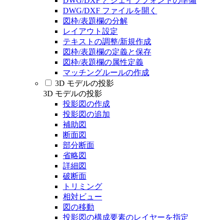
DWG/DXF とシェイプフォントの準備
DWG/DXF ファイルを開く
図枠/表題欄の分解
レイアウト設定
テキストの調整/新規作成
図枠/表題欄の定義と保存
図枠/表題欄の属性定義
マッチングルールの作成
3D モデルの投影
3D モデルの投影
投影図の作成
投影図の追加
補助図
断面図
部分断面
省略図
詳細図
破断面
トリミング
相対ビュー
図の移動
投影図の構成要素のレイヤーを指定