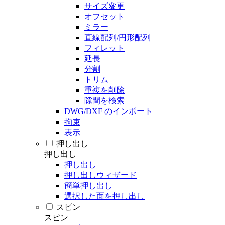
サイズ変更
オフセット
ミラー
直線配列/円形配列
フィレット
延長
分割
トリム
重複を削除
隙間を検索
DWG/DXF のインポート
拘束
表示
押し出し
押し出し
押し出し
押し出しウィザード
簡単押し出し
選択した面を押し出し
スピン
スピン