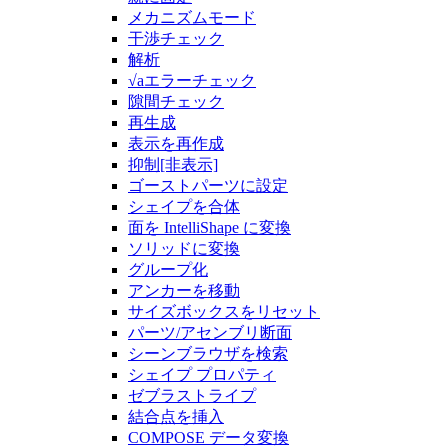
メカニズムモード
干渉チェック
解析
√aエラーチェック
隙間チェック
再生成
表示を再作成
抑制[非表示]
ゴーストパーツに設定
シェイプを合体
面を IntelliShape に変換
ソリッドに変換
グループ化
アンカーを移動
サイズボックスをリセット
パーツ/アセンブリ断面
シーンブラウザを検索
シェイプ プロパティ
ゼブラストライプ
結合点を挿入
COMPOSE データ変換