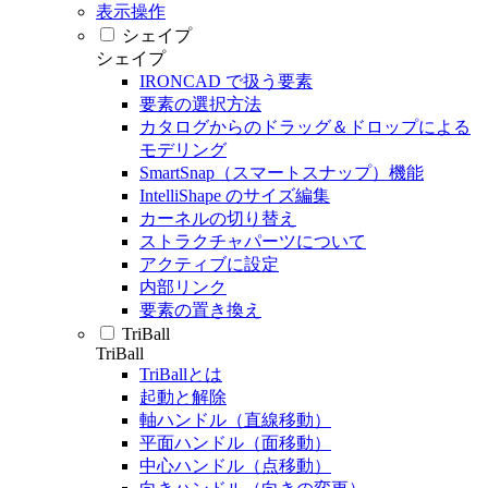
表示操作
シェイプ
シェイプ
IRONCAD で扱う要素
要素の選択方法
カタログからのドラッグ＆ドロップによる
モデリング
SmartSnap（スマートスナップ）機能
IntelliShape のサイズ編集
カーネルの切り替え
ストラクチャパーツについて
アクティブに設定
内部リンク
要素の置き換え
TriBall
TriBall
TriBallとは
起動と解除
軸ハンドル（直線移動）
平面ハンドル（面移動）
中心ハンドル（点移動）