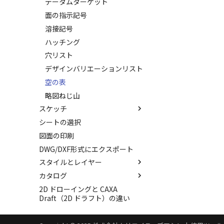
データムターゲット
面の指示記号
溶接記号
ハッチング
穴リスト
デザインバリエーションリスト
空の表
略図ねじ山
スケッチ
シートの選択
ポリライン
図面の印刷
2点、接線、垂線
DWG/DXF形式にエクスポート
四角形・多角形
スタイルとレイヤー
円
カタログ
円弧
スタイルとレイヤー
2D ドローイングと CAXA
楕円
スタイルの設定
カタログ
Draft（2D ドラフト）の違い
スプライン
レイヤーの設定
カタログセット
スタイルの作成と削除
雲マーク
アイテムの入れ替え
投影図スタイル
レイヤーの作成と削除