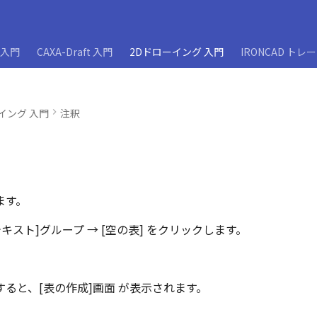
D入門
CAXA-Draft 入門
2Dドローイング 入門
IRONCAD トレ
イング 入門
注釈
ます。
[テキスト]グループ → [空の表] をクリックします。
ると、[表の作成]画面 が表示されます。