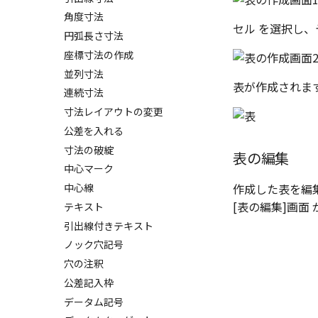
図枠の変更
Excel に出力
角度寸法
破断面
セル を選択し、
円弧長さ寸法
補助図
座標寸法の作成
詳細図
並列寸法
カスタム詳細図
表が作成されま
連続寸法
全体図
寸法レイアウトの変更
図のトリミング
公差を入れる
省略図
寸法の破綻
表の編集
編集
中心マーク
更新
中心線
作成した表を編
レンダリング、シェーディング
[表の編集]画面
テキスト
図のプロパティ
引出線付きテキスト
3D寸法から自動作成
図
ノック穴記号
パーツからドローイングを作成
線種
穴の注釈
寸法
公差記入枠
データム記号