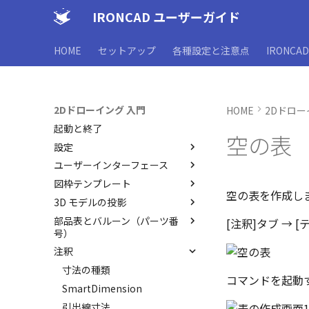
IRONCAD ユーザーガイド
HOME
セットアップ
各種設定と注意点
IRONCA
2Dドローイング 入門
HOME
2Dドロー
起動と終了
空の表
設定
ユーザーインターフェース
オプション設定
図枠テンプレート
シート背景の設定
ユーザーインターフェースと各
空の表を作成し
部名称
3D モデルの投影
管理者として実行
図枠テンプレートの保存
インターフェースのカスタマイ
部品表とバルーン（パーツ番
オプション設定の読込・書出
図枠テンプレートのカタログ化
投影図の作成
[注釈]タブ → 
ズ
号）
シート設定
投影図の追加
注釈
部品表テンプレートの保存
断面図
バルーンの作成
寸法の種類
部分断面
コマンドを起動す
3D とリンクした部品表を作成
SmartDimension
図の更新
する
引出線寸法