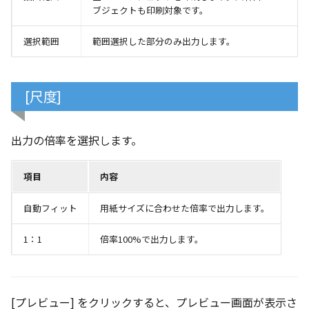
環状配列の中心線
テキスト
ブジェクトも印刷対象です。
設計モードの切り替え
材料のみをカタログに登
自動穴リスト のカウント
選択範囲
範囲選択した部分のみ出力します。
る
の改善
表示
ミラーパーツ/アセンブリ
同心円の重なり合う中心
パラメーターテーブル
[尺度]
オプション強化
削除
配管
TriBall で作成した配列の
投影図の中心基準で位置
出力の倍率を選択します。
タログ登録をサポート
新
項目
内容
配列された抑制フィーチ
延長
自動フィット
用紙サイズに合わせた倍率で出力します。
アセンブリのサイズボッ
1：1
倍率100%で出力します。
機能の強化
アセンブリフィーチャ の
マンド追加
[プレビュー] をクリックすると、プレビュー画面が表示さ