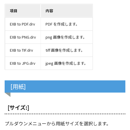
表とその他
寸法の再関連付け
板金パーツを作成
ブール演算
座標寸法の作成
楕円
アンカーを移動
穴の注釈
項目
内容
アセンブリレベルでのミ
図面作成時のシート設定
パーツプロパティ
注意事項
図のプロパティ
加
ファイル属性
ノック穴記号 の一括作成
ソリッドパーツから板金
パーツをシェル化
寸法の破綻
穴/軸
サイズボックスをリセッ
公差記入枠
EXB to PDF.drv
PDF を作成します。
エッジ配列-最大距離での
ツを作成
3D寸法から自動作成
間隔 の追加
寸法に引出線を設定
注釈記号のテンプレート
面を勾配
寸法の関連付け
歯車
パーツ/アセンブリ断面
データム記号
EXB to PNG.drv
png 画像を作成します。
見積表
パーツからドローイング
TriBall で作成した配列に
テキスト の プロパティ名 
印刷時の グレー・透明度 
成
パーツを分割する
寸法の整列
移動
シーンブラウザを検索
データムターゲット
EXB to TIF.drv
tiff 画像を作成します。
からフィーチャを追加す
追加
定
トリム
複写
シェイプ プロパティ
面の指示記号
EXB to JPG.drv
jpeg 画像を作成します。
開始位置サポートによる
印刷ツール の PDF 出力設
山機能の改善
エンボス
オフセット
ゼブラストライプ
溶接記号
DWF/DWXFファイル のサ
[用紙]
TriBall で作成した配列に
ート
ねじ山
ミラー
結合点を挿入
ハッチング
からリンクを作成する
タッチスクリーンジェス
カタログ
配列複写
COMPOSE データ変換
穴リスト
[サイズ:]
シェル化の際にエラー箇
に対応
ハイライト表示
インポート/エクスポート
拡大/縮小
デザインバリエーション
プルダウンメニューから用紙サイズを選択します。
塗りつぶし/ハッチングの
ト