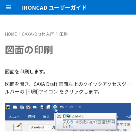
IRONCAD ユーザーガイド
HOME
CAXA-Draft 入門
印刷
IRONCAD の動作環境
IRONCADオプション設定
起動と終了
ユーザーインターフェースと
表示操作
CAXA Draft のテンプレートに
投影図の作成
3Dとリンクあり
ブロック
寸法の種類
幾何公差
座標系の設定
[印刷]画面 の設定
起動と終了
新規シーンを開く
モデリング機能の改善
トラブル発生時のお問い合わ
アクティベーション
アップグレード
NLMインストール
購入ライセンス
オプション設定を開く
オプション設定を開く
ユーザーインターフェー
IRONCAD で扱う要素
TriBallとは
アセンブリの作成と解除
概要
SmartDimension
パーツ プロパティ
外部保存
2Dシェイプ
押し出し
スピン
スイープ
ロフト
エンボス
ねじ山
カタログ
インポート
配置拘束
サーフェスを作成
直線
トリム
3D曲線に寸法を指定
3D 曲線を編集
面を移動
展開/展開解除
スポイトへ抽出
配管コマンド
スタイルの作成と削除
ハッチング
オプション設定
ユーザーインターフェー
図枠テンプレートの保存
投影図の作成
部品表テンプレートの保
寸法の種類
ポリライン
スタイルとレイヤー
カタログ
お気に入りカタログの追
寸法作成時にパーツを参
曲線に接するエッジ配列
クイックベンド の追加
SLDDRWファイル のイン
カタログに DWGファイル
3Dデータの自動バックア
トランスレーターの強化
一部がワイヤー表示にな
図面の印刷
各部名称
ついて
せ方法
各部名称
各部名称
化
ート
インポート
プ設定
小さなパーツが表示され
インストール
CAXA Draft オプション設
オプション設定
シートの切り替え
投影図の追加
3Dとリンクなし
PDF読み込み
クイック寸法
面の指示記号
座標入力について
設定
パーツ 1 を作成
スケッチ機能の改善
[名前:]
PC移行
ライセンスの確認方法(US
NLM起動
TERMライセンス
全般
初期化、読み込み、書き
要素の選択方法
起動と解除
アセンブリ構造の変更
非表示
その他の測定ツール
アセンブリ プロパティ
挿入
作図
押し出しウィザード
スピンウィザード
スイープウィザード
ロフトウィザード
ラップエンボス
略図ねじ山
カタログセット
エクスポート
拘束関係の表示
スピン サーフェス
円
移動
3D曲線に拘束を設定
3D 曲線を作成
面を削除
ロフト
今すぐレンダリング
配管の作成例
テキストスタイル
ハッチングを編集
シート背景の設定
図枠テンプレートのカタ
投影図の追加
バルーンの作成
SmartDimension
2点、接線、垂線
スタイルの設定
カタログセット
シーンブラウザとファイ
フィーチャからスケッチ
曲加工ストック の断面図
MP4形式でのアニメーシ
定
インターフェースのカスタマ
テンプレートの作成手順
表示不具合の原因と対処
インターフェースのカス
インターフェースのカス
化
存名の設定方法の変更
出
ストラクチャフレームの
任意の投影図の部品表作
投影図 の尺度設定
一括ですべてのファイル
エクスポート
パーツ/アセンブリが透け
イズ
法
イズ
イズ
ム機能の強化
存/閉じる
いる
アンインストール
ユーザーインターフェース
補助図
既存の部品表を変換する
画像の挿入
並列寸法
溶接記号
オブジェクトの選択
ユーザーインターフェース
パーツ 2 を作成
ストラクチャパーツ
[用紙]
ライセンスの確認方法(ス
NLM再起動
パーツ
パス
カタログからのドラッグ
軸ハンドル（直線移動）
アセンブリフィーチャ 押
抑制[非表示]
Triball 機能で寸法作成
既定のプロパティ項目の
編集
簡単押し出し
簡単スピン
簡単スイープ
簡単ロフト
パーツの入れ替え
親に固定
スイープ サーフェス
円弧
フィレット/面取り
交差曲線
面をマッチ
スケッチベンドの作成
アニメーション
寸法スタイル
管理者として実行
断面図
3D とリンクした部品表を
引出線寸法
四角形・多角形
レイヤーの設定
アイテムの入れ替え
見積表 に価格列を追加
図面を印刷します。
単位の設定
JIS の BLANK テンプレート
ンドアロン)
ロップによるモデリング
出しカット
成する
オブジェクトビューア/プ
フィレットのための選択
穴寸法の自動算出 の強化
寸法補助線の長さ設定
図面を開き、CAXA Draft 画面左上のクイックアクセスツー
を開く
不具合報告・修正プログラム
パティリストに表示
ルターの追加
ストラクチャフレームの
すべてのパーツ/アセンブ
円柱や円柱穴が丸く表示
ライセンスタイプ
表示操作
断面図
Excel に出力
連続寸法
引出線
オブジェクト スナップ機能
図枠テンプレート
ねじ穴を作成
板金機能の改善
[サイズ:]
クライアント設定
アセンブリ
表示
平面ハンドル（面移動）
ゴーストパーツに設定
カスタムプロパティ
DWG/DXF のインポート
選択した面を押し出し
ガイドラインを使用した
ProActiveBOM
メカニズムモード
ロフト サーフェス
長方形
サイズ変更
投影曲線
面をオフセット
切り抜き
テクスチャ
溶接引出線スタイル
オプション設定の読込・
部分断面
角度寸法
円
カタログの右クリックメ
スケッチベンド の設定を
ルバーの [印刷]アイコン をクリックします。
設定
を自動的に外部保存する
ない
オプション設定の読込・書出
SmartSnap（スマートス
アセンブリフィーチャ 穴
ト
Excel に出力
ー
存
グループとして配列
Smart Dimension 投影時
レイヤーの定義
ップ）機能
プロパティリストでのプ
断面図形の表示精度の向
自動整列
スタンドアロンライセン
シェイプ
部分断面
角度寸法
面取り寸法
線
3D モデルの投影
パーツ 3 を作成
CAXAドラフトの改善
[縦]・[横]
アップグレード
インタラクション - イン
システム
中心ハンドル（点移動）
その他の機能
拘束
カタログの右クリックメ
干渉チェック
ルールド サーフェス
多角形
配列
曲線をラップ
面の半径を編集
成形ツール
バンプ
幾何公差スタイル
シート設定
図の更新
円弧長さ寸法
円弧
ティ編集
フィーチャのグループ化
TriBall で作成した配列の
ユーザーインターフェー
ス
カタログ、テンプレートファ
クション
ー
配列で作成したスケッチ
スプライン の制御点
集
表示不具合
イルの移行
スタイルの設定
IntelliShape のサイズ編
投影オプションの追加
沿ってベンドを作成
投影図の中心基準で位置
TriBall
省略図
円弧長さ寸法
穴寸法
長方形
部品表とバルーン（パー
斜め穴を作成
2Dドローイングの改善
[印刷領域]
ライセンスの確認方法(ネ
インタラクション
向きハンドル（向きの変
表示
解析
面からサーフェスを作成
点
ミラー
アイソパラメトリック曲
面を分割
ベンド角
ライトを挿入
面の指示記号スタイル
図枠の変更
座標寸法の作成
楕円
カタログブラウザでの
パーツプロパティをボデ
新
モバイルライセンス
ツ番号）
トワーク)
インタラクション - マウス
ポリライン の半径の編集
Ctrl+C/Ctrl+V のサポート
反映させる
メカニズムモード中のパ
トグルハンドルが表示さ
注意点
テンプレートの保存
カーネルの切り替え
パラメータ化による寸法
スケッチベンド にハンド
アセンブリ作業
詳細図
一括寸法
データム記号
円
フィーチャを編集
システム
[尺度]
テキスト
回転
√aエラーチェック
メッシュサーフェス
楕円
軸でミラー
ブリッジ曲線
コーナーリリーフを作成
カメラ
溶接記号スタイル
破断面
並列寸法
スプライン