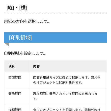
編集ハンドルでの上限/下
示設定
ツール
ストレッチ
[縦]・[横]
設定の強化
空の表
DWGファイル の関連付け
サーフェス
削除
サーフェスの G2タイプ の
用紙の方向を選択します。
化
略図ねじ山
ポート
3D曲線
部分削除
テキスト編集の強化
[印刷領域]
配置拘束時にグローバル
3D曲線を編集
トリム
系を参照
複数のファイルを一括で
3D曲線の拘束
延長
印刷領域を設定します。
配置拘束-フォロワー/カム
寸法の整列 機能の追加
束の強化
オブジェクトから3D曲線
面取り/フィレット
項目
内容
オンラインヘルプ の使用
を作成
パラメーター Excel連携時
回転
図面範囲
図面を用紙サイズに収めて印刷します。図枠外
レイアウト変更
ダイアログ非表示設定
のオブジェクトは印刷対象外です。
面の直接編集
グループ
配管機能の追加
表示範囲
現在画面に表示されている範囲のみ出力しま
ストラクチャパーツ の ボ
板金
す。
ィ の色で投影
雲マーク
TriBall [点からの距離を編
SmartPaint
描画範囲
全てのオブジェクトを印刷します。図枠外のオ
で寸法拘束を作成