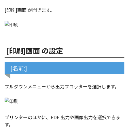
選択
い、単位設定画面の表示
の強化
を追加
図枠と表題欄の置き換え
ネットワークライセンス
注釈
フォルダー
長方形 の作図方法の追加
かしい
Smart Dimension で Ctrl
関連付けされたボディの
アップグレード時の注意点
DWG/DXF とシェイプフォン
ストラクチャパーツにつ
非表示・編集の制限
破断面
放射寸法
ノック穴記号
円弧
六角穴付ボルトをインポート
その他
余白の設定
データ
リンクコピーについて
隙間チェック
面間フィレット
スプライン
回転
留め継ぎを追加
データム記号スタイル
補助図
連続寸法
雲マーク
[印刷]画面 が開きます。
ーを押した際のアンカー
ォルトファイル名の改善
属性情報の一括設定 での
トの準備
DWG/DXFのインポートの
エッジ端に関連付けられ
投影図ごとのラベル表示
評価版 アクティベーション
スケッチ
板金 - 板金
ハッチング の強化
示改善
索機能
その他の表示不具合
化
ないベンドのサポート
管理者として実行
アクティブに設定
測定ツール
トリミング
3 点角度寸法
図面注記
ポリライン
アセンブリ
スナップ – スナップとグ
パターン（配列）につい
再生成
凝固
らせん
閉じた角を追加
断面記号スタイル
詳細図
寸法レイアウトの変更
回転
DWG/DXF ファイルを開く
穴リスト の表示内容の強
ライセンス形態
シートの選択
板金 – ストック
ド
ブロックのカウント機能
エクスポートオプション
CAXA 部品表の順番が変わ
板金パーツ変換時のプロ
内部リンク
加
プロパティ
相対ビュー
連続角度寸法
平行線
投影図・アイソメ図を作成
TriBallのみ移動モード
表示を再作成
縫合
サーフェス上のスプライ
ベンドノッチを作成
パーツ番号スタイル
カスタム詳細図
公差を入れる
拡大/縮小
フォルト設定の追加
てしまう
ィ情報
図枠/表題欄の分解
追加した投影図の尺度
図面の印刷
レンダリング
スナップ - 極ガイド
[印刷]画面 の設定
要素の置き換え
ブロック関連のコマンド
外部保存・挿入
図の移動
ハーフ寸法
中心線
練習問題 1
抑制[非表示]
パッチ
動的フィレット
パンチベンドを作成
部品表スタイル
全体図
寸法の破綻
オフセット
アセンブリレベルでの [ア
CAXA 投影が遅い場合
ストックテーブルのソート
レイアウト設定
化
部品表の編集機能の強化
DWG/DXF形式にエクスポー
パフォーマンス
スナップ – オブジェクト 
ティブに設定]
フィルタリング
ト
ナップ
2D スケッチ
投影図の構成要素のレイヤー
テーパ寸法
環状中心線
練習問題 2
ゴーストパーツに設定
Triballで点を挿入
ベンドを展開/ベンドの展
表スタイル
図のトリミング
中心マーク
ミラー
[名前:]
Windows のシステムの確
テキストの調整/新規作成
表題欄情報のインポート/
寸法を一時的に非表示に
を指定
AutoCAD データ インポ
解除
中心線と形状の異なる断
とトラブル問診票の記入
展開パーツ の曲げ部設定
クスポート
スタイルとレイヤー
3Dインターフェース - 投
押し出し
大径円半径寸法
正多角形
シェイプを合体
省略図
中心線
延長
形を使用したロフトの改
図枠/表題欄の定義と保存
プロパティ情報とハッチ
投影レイヤーの選択/変更
2Dドローイング
クイックベンド
プルダウンメニューから出力プロッターを選択します。
留め継ぎを追加 の正確性
一括寸法 の追加
の関連付け
カタログ
3Dインターフェース - 略
スピン
曲率半径寸法
点
面を IntelliShape に変換
編集
テキスト
分割/トリム
干渉チェックでの直接編
強化
図枠/表題欄の属性定義
じ山
投影図を修正する
プロパティ リスト
コーナーブレーク
除外設定の追加
座標寸法 の関連付け
ラベルの位置をリセット
2D ドローイングと CAXA
スイープ
寸法レイアウトの変更
ハッチング
ソリッドに変換
更新
引出線付きテキスト
フィレット/面取り
マッチングルールの作成
Draft（2D ドラフト）の違い
3Dインターフェース - 寸
線の非表示/再表示
テンプレート
ソリッド/サーフェス展開
プリンターのほかに、PDF 出力や画像出力を選択できま
パーツの [ベンド/ツイスト
寸法許容差 の位置設定
アイテム番号のアルファ
ーツを作成
ロフト
公差を入れる
塗りつぶし
グループ化
レンダリング、シェーデ
ノック穴記号
グループ化/シェイプを結
す。
機能の追加
ト表示
3D インターフェース - 部
曲線のプロパティ
色
グ