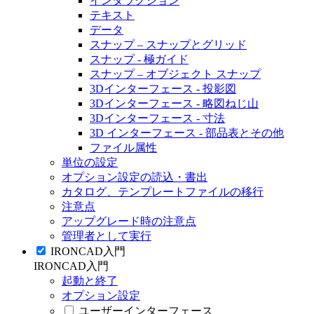
インタラクション
テキスト
データ
スナップ – スナップとグリッド
スナップ - 極ガイド
スナップ – オブジェクト スナップ
3Dインターフェース - 投影図
3Dインターフェース - 略図ねじ山
3Dインターフェース - 寸法
3D インターフェース - 部品表とその他
ファイル属性
単位の設定
オプション設定の読込・書出
カタログ、テンプレートファイルの移行
注意点
アップグレード時の注意点
管理者として実行
IRONCAD入門
IRONCAD入門
起動と終了
オプション設定
ユーザーインターフェース