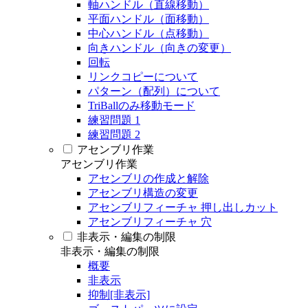
軸ハンドル（直線移動）
平面ハンドル（面移動）
中心ハンドル（点移動）
向きハンドル（向きの変更）
回転
リンクコピーについて
パターン（配列）について
TriBallのみ移動モード
練習問題 1
練習問題 2
アセンブリ作業
アセンブリ作業
アセンブリの作成と解除
アセンブリ構造の変更
アセンブリフィーチャ 押し出しカット
アセンブリフィーチャ 穴
非表示・編集の制限
非表示・編集の制限
概要
非表示
抑制[非表示]