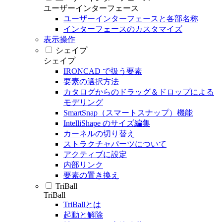
ユーザーインターフェース
ユーザーインターフェースと各部名称
インターフェースのカスタマイズ
表示操作
シェイプ
シェイプ
IRONCAD で扱う要素
要素の選択方法
カタログからのドラッグ＆ドロップによる
モデリング
SmartSnap（スマートスナップ）機能
IntelliShape のサイズ編集
カーネルの切り替え
ストラクチャパーツについて
アクティブに設定
内部リンク
要素の置き換え
TriBall
TriBall
TriBallとは
起動と解除