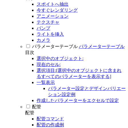
スポイトへ抽出
今すぐレンダリング
アニメーション
テクスチャ
バンプ
ライトを挿入
カメラ
パラメーターテーブル
パラメーターテーブル
目次
選択中のオブジェクト:
現在のセル:
選択項目:[選択中のオブジェクトに含まれ
るすべてのパラメーターを表示する]
一覧表示
パラメーター設定とデザインバリエー
ション設定例
作成したパラメーターをエクセルで設定
配管
配管
配管コマンド
配管の作成例