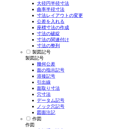
大径円半径寸法
曲率半径寸法
寸法レイアウトの変更
公差を入れる
座標寸法の作成
寸法の破綻
寸法の関連付け
寸法の整列
製図記号
製図記号
幾何公差
面の指示記号
溶接記号
引出線
面取り寸法
穴寸法
データム記号
ノック穴記号
図面注記
作図
作図