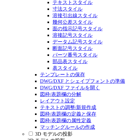
テキストスタイル
寸法スタイル
溶接引出線スタイル
幾何公差スタイル
面の指示記号スタイル
溶接記号スタイル
データム記号スタイル
断面記号スタイル
パーツ番号スタイル
部品表スタイル
表スタイル
テンプレートの保存
DWG/DXF とシェイプフォントの準備
DWG/DXF ファイルを開く
図枠/表題欄の分解
レイアウト設定
テキストの調整/新規作成
図枠/表題欄の定義と保存
図枠/表題欄の属性定義
マッチングルールの作成
3D モデルの投影