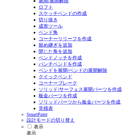
展開/展開解除
ロフト
スケッチベンドの作成
切り抜き
成形ツール
ベンド角
コーナーリリーフを作成
留め継ぎを追加
閉じた角を追加
ベンドノッチを作成
パンチベンドを作成
ベンドを展開/ベンドの展開解除
クイックベンド
コーナーブレーク
ソリッド/サーフェス展開パーツを作成
板金パーツを作成
ソリッドパーツから板金パーツを作成
見積表
SmartPaint
設計モードの切り替え
表示
表示