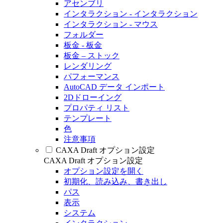
アセンブリ
インタラクション - インタラクション
インタラクション - マウス
フォルダー
板金 - 板金
板金 – ストック
レンダリング
パフォーマンス
AutoCAD データ インポート
2Dドローイング
プロパティ リスト
テンプレート
色
注意事項
CAXA Draft オプション設定
CAXA Draft オプション設定
オプション設定を開く
初期化、読み込み、書き出し
パス
表示
システム