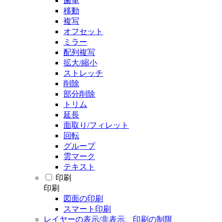
歯車
移動
複写
オフセット
ミラー
配列複写
拡大/縮小
ストレッチ
削除
部分削除
トリム
延長
面取り/フィレット
回転
グループ
雲マーク
テキスト
印刷
印刷
図面の印刷
スマート印刷
レイヤーの表示/非表示、印刷の制限