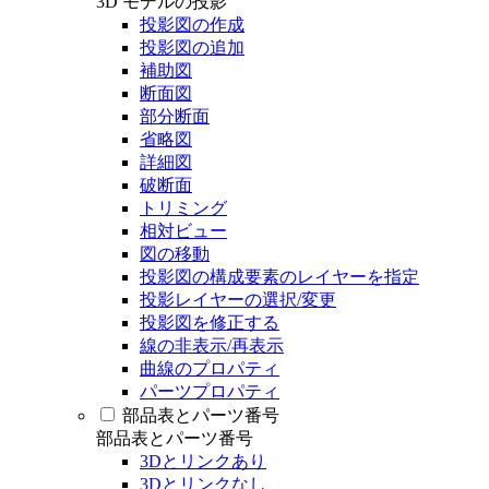
3D モデルの投影
投影図の作成
投影図の追加
補助図
断面図
部分断面
省略図
詳細図
破断面
トリミング
相対ビュー
図の移動
投影図の構成要素のレイヤーを指定
投影レイヤーの選択/変更
投影図を修正する
線の非表示/再表示
曲線のプロパティ
パーツプロパティ
部品表とパーツ番号
部品表とパーツ番号
3Dとリンクあり
3Dとリンクなし