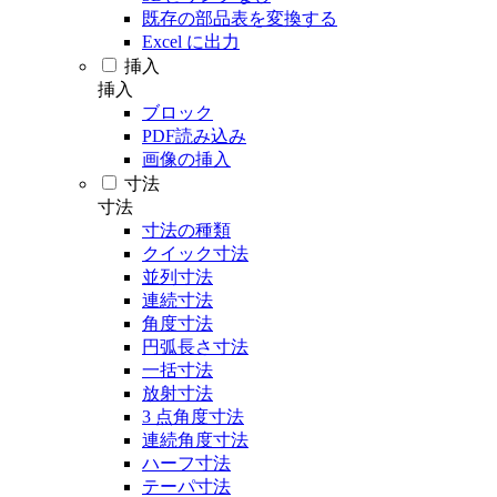
既存の部品表を変換する
Excel に出力
挿入
挿入
ブロック
PDF読み込み
画像の挿入
寸法
寸法
寸法の種類
クイック寸法
並列寸法
連続寸法
角度寸法
円弧長さ寸法
一括寸法
放射寸法
3 点角度寸法
連続角度寸法
ハーフ寸法
テーパ寸法