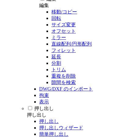
編集
移動/コピー
回転
サイズ変更
オフセット
ミラー
直線配列/円形配列
フィレット
延長
分割
トリム
重複を削除
隙間を検索
DWG/DXF のインポート
拘束
表示
押し出し
押し出し
押し出し
押し出しウィザード
簡単押し出し