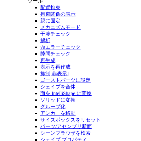
ツール
配置拘束
拘束関係の表示
親に固定
メカニズムモード
干渉チェック
解析
√aエラーチェック
隙間チェック
再生成
表示を再作成
抑制[非表示]
ゴーストパーツに設定
シェイプを合体
面を IntelliShape に変換
ソリッドに変換
グループ化
アンカーを移動
サイズボックスをリセット
パーツ/アセンブリ断面
シーンブラウザを検索
シェイプ プロパティ