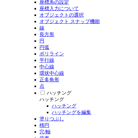
座標系の設定
座標入力について
オブジェクトの選択
オブジェクト スナップ機能
線
長方形
円
円弧
ポリライン
平行線
中心線
環状中心線
正多角形
点
ハッチング
ハッチング
ハッチング
ハッチングを編集
塗りつぶし
楕円
穴/軸