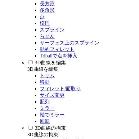
長方形
多角形
点
楕円
スプライン
らせん
サーフェス上のスプライン
動的フィレット
Triballで点を挿入
3D曲線を編集
3D曲線を編集
トリム
移動
フィレット/面取り
サイズ変更
配列
ミラー
軸でミラー
回転
3D曲線の拘束
3D曲線の拘束