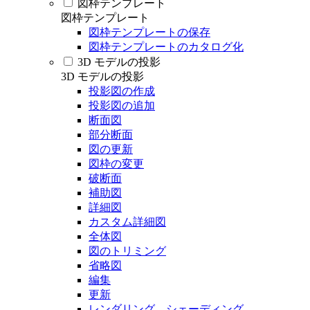
図枠テンプレート
図枠テンプレート
図枠テンプレートの保存
図枠テンプレートのカタログ化
3D モデルの投影
3D モデルの投影
投影図の作成
投影図の追加
断面図
部分断面
図の更新
図枠の変更
破断面
補助図
詳細図
カスタム詳細図
全体図
図のトリミング
省略図
編集
更新
レンダリング、シェーディング