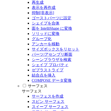
再生成
表示を再作成
抑制[非表示]
ゴーストパーツに設定
シェイプを合体
面を IntelliShape に変換
ソリッドに変換
グループ化
アンカーを移動
サイズボックスをリセット
パーツ/アセンブリ断面
シーンブラウザを検索
シェイプ プロパティ
ゼブラストライプ
結合点を挿入
COMPOSE データ変換
サーフェス
サーフェス
サーフェスを作成
スピン サーフェス
スイープ サーフェス