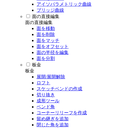
アイソパラメトリック曲線
ブリッジ曲線
面の直接編集
面の直接編集
面を移動
面を削除
面をマッチ
面をオフセット
面の半径を編集
面を分割
板金
板金
展開/展開解除
ロフト
スケッチベンドの作成
切り抜き
成形ツール
ベンド角
コーナーリリーフを作成
留め継ぎを追加
閉じた角を追加