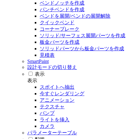
ベンドノッチを作成
パンチベンドを作成
ベンドを展開/ベンドの展開解除
クイックベンド
コーナーブレーク
ソリッド/サーフェス展開パーツを作成
板金パーツを作成
ソリッドパーツから板金パーツを作成
見積表
SmartPaint
設計モードの切り替え
表示
表示
スポイトへ抽出
今すぐレンダリング
アニメーション
テクスチャ
バンプ
ライトを挿入
カメラ
パラメーターテーブル