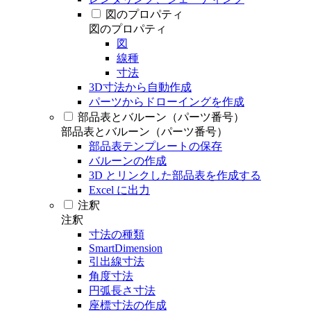
図のプロパティ
図のプロパティ
図
線種
寸法
3D寸法から自動作成
パーツからドローイングを作成
部品表とバルーン（パーツ番号）
部品表とバルーン（パーツ番号）
部品表テンプレートの保存
バルーンの作成
3D とリンクした部品表を作成する
Excel に出力
注釈
注釈
寸法の種類
SmartDimension
引出線寸法
角度寸法
円弧長さ寸法
座標寸法の作成