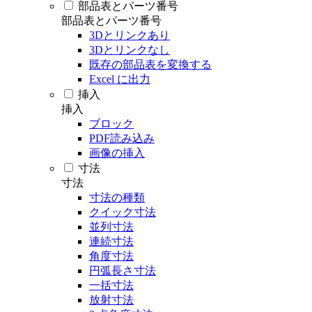
部品表とパーツ番号
部品表とパーツ番号
3Dとリンクあり
3Dとリンクなし
既存の部品表を変換する
Excel に出力
挿入
挿入
ブロック
PDF読み込み
画像の挿入
寸法
寸法
寸法の種類
クイック寸法
並列寸法
連続寸法
角度寸法
円弧長さ寸法
一括寸法
放射寸法