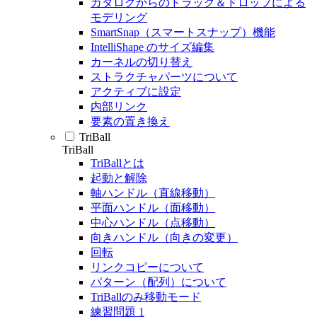
カタログからのドラッグ＆ドロップによる
モデリング
SmartSnap（スマートスナップ）機能
IntelliShape のサイズ編集
カーネルの切り替え
ストラクチャパーツについて
アクティブに設定
内部リンク
要素の置き換え
TriBall
TriBall
TriBallとは
起動と解除
軸ハンドル（直線移動）
平面ハンドル（面移動）
中心ハンドル（点移動）
向きハンドル（向きの変更）
回転
リンクコピーについて
パターン（配列）について
TriBallのみ移動モード
練習問題 1