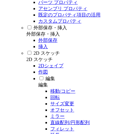
パーツ プロパティ
アセンブリ プロパティ
既定のプロパティ項目の活用
カスタムプロパティ
外部保存・挿入
外部保存・挿入
外部保存
挿入
2D スケッチ
2D スケッチ
2Dシェイプ
作図
編集
編集
移動/コピー
回転
サイズ変更
オフセット
ミラー
直線配列/円形配列
フィレット