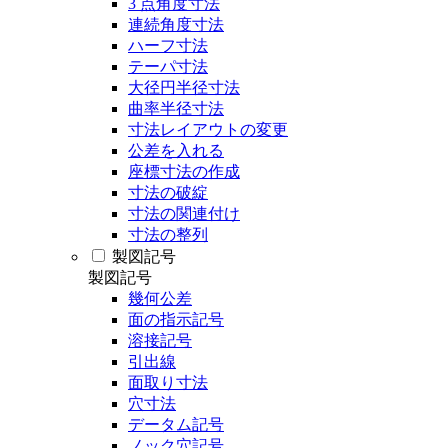
3 点角度寸法
連続角度寸法
ハーフ寸法
テーパ寸法
大径円半径寸法
曲率半径寸法
寸法レイアウトの変更
公差を入れる
座標寸法の作成
寸法の破綻
寸法の関連付け
寸法の整列
製図記号
製図記号
幾何公差
面の指示記号
溶接記号
引出線
面取り寸法
穴寸法
データム記号
ノック穴記号