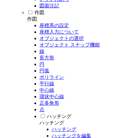
図面注記
作図
作図
座標系の設定
座標入力について
オブジェクトの選択
オブジェクト スナップ機能
線
長方形
円
円弧
ポリライン
平行線
中心線
環状中心線
正多角形
点
ハッチング
ハッチング
ハッチング
ハッチングを編集