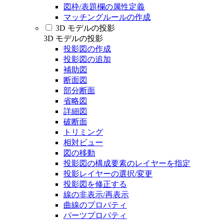
図枠/表題欄の属性定義
マッチングルールの作成
3D モデルの投影
3D モデルの投影
投影図の作成
投影図の追加
補助図
断面図
部分断面
省略図
詳細図
破断面
トリミング
相対ビュー
図の移動
投影図の構成要素のレイヤーを指定
投影レイヤーの選択/変更
投影図を修正する
線の非表示/再表示
曲線のプロパティ
パーツプロパティ