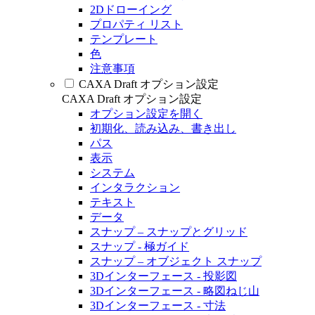
2Dドローイング
プロパティ リスト
テンプレート
色
注意事項
CAXA Draft オプション設定
CAXA Draft オプション設定
オプション設定を開く
初期化、読み込み、書き出し
パス
表示
システム
インタラクション
テキスト
データ
スナップ – スナップとグリッド
スナップ - 極ガイド
スナップ – オブジェクト スナップ
3Dインターフェース - 投影図
3Dインターフェース - 略図ねじ山
3Dインターフェース - 寸法