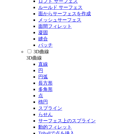
ロフト サーフェス
ルールド サーフェス
面からサーフェスを作成
メッシュサーフェス
面間フィレット
凝固
縫合
パッチ
3D曲線
3D曲線
直線
円
円弧
長方形
多角形
点
楕円
スプライン
らせん
サーフェス上のスプライン
動的フィレット
Triballで点を挿入