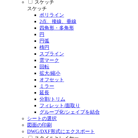
スケッチ
スケッチ
ポリライン
2点、接線、垂線
四角形・多角形
円
円弧
楕円
スプライン
雲マーク
回転
拡大/縮小
オフセット
ミラー
延長
分割/トリム
フィレット/面取り
グループ化/シェイプを結合
シートの選択
図面の印刷
DWG/DXF形式にエクスポート