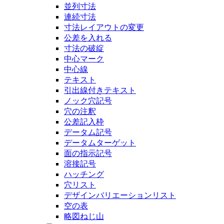
並列寸法
連続寸法
寸法レイアウトの変更
公差を入れる
寸法の破綻
中心マーク
中心線
テキスト
引出線付きテキスト
ノック穴記号
穴の注釈
公差記入枠
データム記号
データムターゲット
面の指示記号
溶接記号
ハッチング
穴リスト
デザインバリエーションリスト
空の表
略図ねじ山