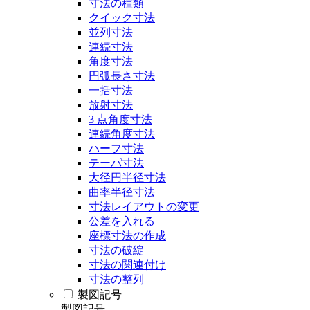
寸法の種類
クイック寸法
並列寸法
連続寸法
角度寸法
円弧長さ寸法
一括寸法
放射寸法
3 点角度寸法
連続角度寸法
ハーフ寸法
テーパ寸法
大径円半径寸法
曲率半径寸法
寸法レイアウトの変更
公差を入れる
座標寸法の作成
寸法の破綻
寸法の関連付け
寸法の整列
製図記号
製図記号