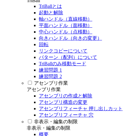
TriBall
TriBallとは
起動と解除
軸ハンドル（直線移動）
平面ハンドル（面移動）
中心ハンドル（点移動）
向きハンドル（向きの変更）
回転
リンクコピーについて
パターン（配列）について
TriBallのみ移動モード
練習問題 1
練習問題 2
アセンブリ作業
アセンブリ作業
アセンブリの作成と解除
アセンブリ構造の変更
アセンブリフィーチャ 押し出しカット
アセンブリフィーチャ 穴
非表示・編集の制限
非表示・編集の制限
概要