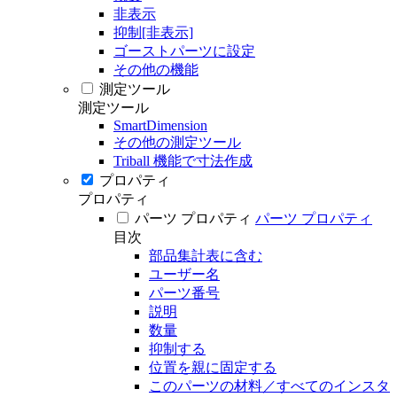
非表示
抑制[非表示]
ゴーストパーツに設定
その他の機能
測定ツール
測定ツール
SmartDimension
その他の測定ツール
Triball 機能で寸法作成
プロパティ
プロパティ
パーツ プロパティ
パーツ プロパティ
目次
部品集計表に含む
ユーザー名
パーツ番号
説明
数量
抑制する
位置を親に固定する
このパーツの材料／すべてのインスタ