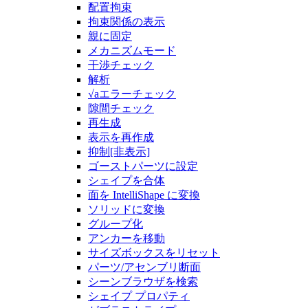
配置拘束
拘束関係の表示
親に固定
メカニズムモード
干渉チェック
解析
√aエラーチェック
隙間チェック
再生成
表示を再作成
抑制[非表示]
ゴーストパーツに設定
シェイプを合体
面を IntelliShape に変換
ソリッドに変換
グループ化
アンカーを移動
サイズボックスをリセット
パーツ/アセンブリ断面
シーンブラウザを検索
シェイプ プロパティ