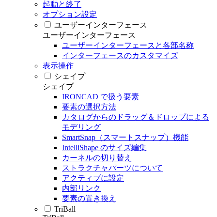
起動と終了
オプション設定
ユーザーインターフェース
ユーザーインターフェース
ユーザーインターフェースと各部名称
インターフェースのカスタマイズ
表示操作
シェイプ
シェイプ
IRONCAD で扱う要素
要素の選択方法
カタログからのドラッグ＆ドロップによる
モデリング
SmartSnap（スマートスナップ）機能
IntelliShape のサイズ編集
カーネルの切り替え
ストラクチャパーツについて
アクティブに設定
内部リンク
要素の置き換え
TriBall