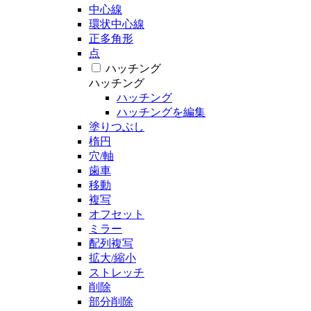
中心線
環状中心線
正多角形
点
ハッチング
ハッチング
ハッチング
ハッチングを編集
塗りつぶし
楕円
穴/軸
歯車
移動
複写
オフセット
ミラー
配列複写
拡大/縮小
ストレッチ
削除
部分削除