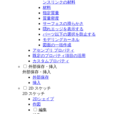
ンスリンクの材料
材料
指定質量
質量密度
サーフェスの滑らかさ
隠れエッジを表示する
パーツ以下の選択を防止する
モデリングカーネル
図面の一括作成
アセンブリ プロパティ
既定のプロパティ項目の活用
カスタムプロパティ
外部保存・挿入
外部保存・挿入
外部保存
挿入
2D スケッチ
2D スケッチ
2Dシェイプ
作図
編集