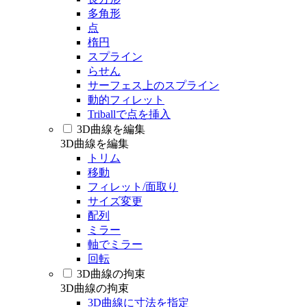
多角形
点
楕円
スプライン
らせん
サーフェス上のスプライン
動的フィレット
Triballで点を挿入
3D曲線を編集
3D曲線を編集
トリム
移動
フィレット/面取り
サイズ変更
配列
ミラー
軸でミラー
回転
3D曲線の拘束
3D曲線の拘束
3D曲線に寸法を指定