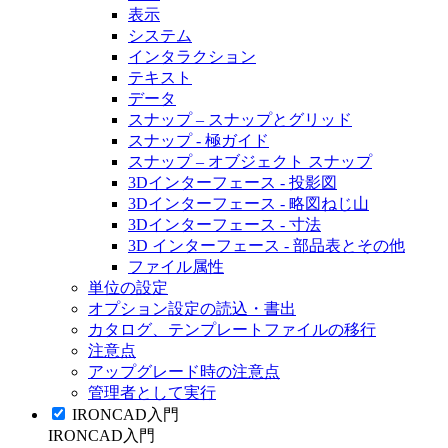
表示
システム
インタラクション
テキスト
データ
スナップ – スナップとグリッド
スナップ - 極ガイド
スナップ – オブジェクト スナップ
3Dインターフェース - 投影図
3Dインターフェース - 略図ねじ山
3Dインターフェース - 寸法
3D インターフェース - 部品表とその他
ファイル属性
単位の設定
オプション設定の読込・書出
カタログ、テンプレートファイルの移行
注意点
アップグレード時の注意点
管理者として実行
IRONCAD入門
IRONCAD入門