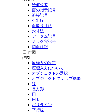
幾何公差
面の指示記号
溶接記号
引出線
面取り寸法
穴寸法
データム記号
ノック穴記号
図面注記
作図
作図
座標系の設定
座標入力について
オブジェクトの選択
オブジェクト スナップ機能
線
長方形
円
円弧
ポリライン
平行線