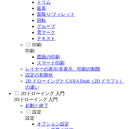
トリム
延長
面取り/フィレット
回転
グループ
雲マーク
テキスト
印刷
印刷
図面の印刷
スマート印刷
レイヤーの表示/非表示、印刷の制限
設定の初期化
2D ドローイングと CAXA Draft（2D ドラフト）
の違い
2Dドローイング 入門
2Dドローイング 入門
起動と終了
設定
設定
オプション設定