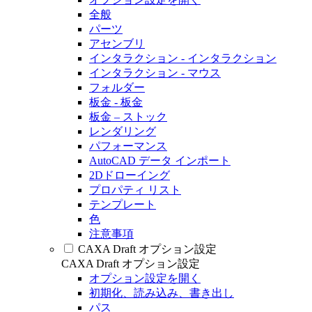
全般
パーツ
アセンブリ
インタラクション - インタラクション
インタラクション - マウス
フォルダー
板金 - 板金
板金 – ストック
レンダリング
パフォーマンス
AutoCAD データ インポート
2Dドローイング
プロパティ リスト
テンプレート
色
注意事項
CAXA Draft オプション設定
CAXA Draft オプション設定
オプション設定を開く
初期化、読み込み、書き出し
パス