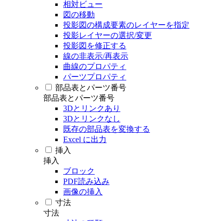
相対ビュー
図の移動
投影図の構成要素のレイヤーを指定
投影レイヤーの選択/変更
投影図を修正する
線の非表示/再表示
曲線のプロパティ
パーツプロパティ
部品表とパーツ番号
部品表とパーツ番号
3Dとリンクあり
3Dとリンクなし
既存の部品表を変換する
Excel に出力
挿入
挿入
ブロック
PDF読み込み
画像の挿入
寸法
寸法