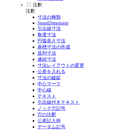
注釈
注釈
寸法の種類
SmartDimension
引出線寸法
角度寸法
円弧長さ寸法
座標寸法の作成
並列寸法
連続寸法
寸法レイアウトの変更
公差を入れる
寸法の破綻
中心マーク
中心線
テキスト
引出線付きテキスト
ノック穴記号
穴の注釈
公差記入枠
データム記号