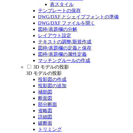
表スタイル
テンプレートの保存
DWG/DXF とシェイプフォントの準備
DWG/DXF ファイルを開く
図枠/表題欄の分解
レイアウト設定
テキストの調整/新規作成
図枠/表題欄の定義と保存
図枠/表題欄の属性定義
マッチングルールの作成
3D モデルの投影
3D モデルの投影
投影図の作成
投影図の追加
補助図
断面図
部分断面
省略図
詳細図
破断面
トリミング