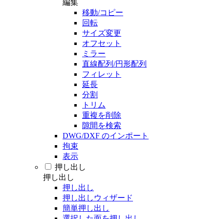
編集
移動/コピー
回転
サイズ変更
オフセット
ミラー
直線配列/円形配列
フィレット
延長
分割
トリム
重複を削除
隙間を検索
DWG/DXF のインポート
拘束
表示
押し出し
押し出し
押し出し
押し出しウィザード
簡単押し出し
選択した面を押し出し