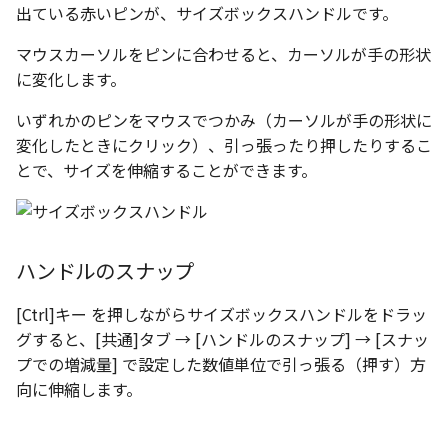
選択
い、単位設定画面の表示
を選択して操作
の強化
を追加
図枠と表題欄の置き換え
ネットワークライセンス
注釈
フォルダー
長方形 の作図方法の追加
出ている赤いピンが、サイズボックスハンドルです。
かしい
Smart Dimension で Ctrl
関連付けされたボディの
アップグレード時の注意点
DWG/DXF とシェイプフ
リンクコピーについて
隙間チェック
面間フィレット
スプライン
回転
留め継ぎを追加
挿入
六角穴付ボルトをインポート
その他
データ
延長
破断面
放射寸法
ノック穴記号
円弧
補助図
連続寸法
雲マーク
ーを押した際のアンカー
ォルトファイル名の改善
属性情報の一括設定 での
サイズボックスハンドルの右
マウスカーソルをピンに合わせると、カーソルが手の形状
トの準備
DWG/DXFのインポートの
エッジ端に関連付けられ
投影図ごとのラベル表示
評価版 アクティベーション
スケッチ
板金 - 板金
ハッチング の強化
示改善
索機能
その他の表示不具合
クリック操作
化
ないベンドのサポート
管理者として実行
に変化します。
パターン（配列）について
再生成
凝固
らせん
閉じた角を追加
寸法
アセンブリ
スナップ – スナップとグ
分割
トリミング
3 点角度寸法
図面注記
ポリライン
詳細図
寸法レイアウトの変更
回転
DWG/DXF ファイルを開く
穴リスト の表示内容の強
ライセンス形態
シートの選択
板金 – ストック
ド
ブロックのカウント機能
いずれかのピンをマウスでつかみ（カーソルが手の形状に
エクスポートオプション
CAXA 部品表の順番が変わ
サイズボックスを編集：
板金パーツ変換時のプロ
加
TriBallのみ移動モード
表示を再作成
縫合
サーフェス上のスプライン
ベンドノッチを作成
製図記号
投影図・アイソメ図を作成
トリム
相対ビュー
連続角度寸法
平行線
カスタム詳細図
公差を入れる
拡大/縮小
変化したときにクリック）、引っ張ったり押したりするこ
フォルト設定の追加
てしまう
ィ情報
図枠/表題欄の分解
追加した投影図の尺度
図面の印刷
レンダリング
スナップ - 極ガイド
とで、サイズを伸縮することができます。
パラメータを作成
ブロック関連のコマンド
練習問題 1
抑制[非表示]
パッチ
動的フィレット
パンチベンドを作成
作図
重複を削除
図の移動
ハーフ寸法
中心線
全体図
寸法の破綻
オフセット
アセンブリレベルでの [ア
CAXA 投影が遅い場合
ストックテーブルのソート
レイアウト設定
化
部品表の編集機能の強化
DWG/DXF形式にエクスポー
パフォーマンス
スナップ – オブジェクト 
ティブに設定]
フィルタリング
スナップ増分を変更：
ト
ナップ
練習問題 2
ゴーストパーツに設定
Triballで点を挿入
ベンドを展開/ベンドの展開
印刷
隙間を検索
投影図の構成要素のレイ
テーパ寸法
環状中心線
図のトリミング
中心マーク
ミラー
Windows のシステムの確
テキストの調整/新規作成
表題欄情報のインポート/
寸法を一時的に非表示に
解除
AutoCAD データ インポ
を指定
ハンドルのスナップ
中心線と形状の異なる断
とトラブル問診票の記入
展開パーツ の曲げ部設定
点まで：
クスポート
スタイルとレイヤー
3Dインターフェース - 投
シェイプを合体
レイヤーの表示/非表示、印
大径円半径寸法
正多角形
省略図
中心線
延長
形を使用したロフトの改
図枠/表題欄の定義と保存
プロパティ情報とハッチ
クイックベンド
刷の制限
2Dドローイング
投影レイヤーの選択/変更
[Ctrl]キー を押しながらサイズボックスハンドルをドラッ
留め継ぎを追加 の正確性
中心点まで：
一括寸法 の追加
の関連付け
カタログ
3Dインターフェース - 略
面を IntelliShape に変換
曲率半径寸法
点
編集
テキスト
分割/トリム
グすると、[共通]タブ → [ハンドルのスナップ] → [スナッ
干渉チェックでの直接編
強化
じ山
図枠/表題欄の属性定義
コーナーブレーク
設定の初期化
プロパティ リスト
投影図を修正する
プでの増減量] で設定した数値単位で引っ張る（押す）方
除外設定の追加
中間点まで：
座標寸法 の関連付け
ラベルの位置をリセット
2D ドローイングと CAXA
ソリッドに変換
寸法レイアウトの変更
ハッチング
更新
引出線付きテキスト
フィレット/面取り
向に伸縮します。
Draft（2D ドラフト）の違い
3Dインターフェース - 寸
マッチングルールの作成
ソリッド/サーフェス展開パ
2D ドローイングと CAXA
テンプレート
線の非表示/再表示
パーツの [ベンド/ツイスト
エッジの中間
寸法許容差 の位置設定
アイテム番号のアルファ
ーツを作成
Draft（2D ドラフト）の違い
グループ化
公差を入れる
塗りつぶし
レンダリング、シェーデ
ノック穴記号
グループ化/シェイプを結
機能の追加
ト表示
3D インターフェース - 部
色
曲線のプロパティ
グ