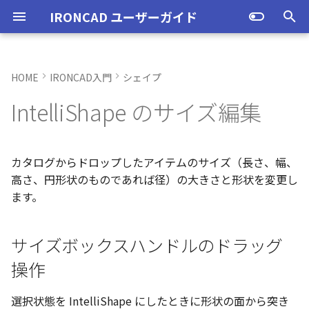
IRONCAD ユーザーガイド
検
索
HOME
IRONCAD入門
シェイプ
IRONCAD の動作環境
IRONCADオプション設定
ユーザーインターフェースと
サイズボックスハンドルのド
TriBallとは
アセンブリの作成と解除
概要
SmartDimension
パーツ プロパティ
外部保存
2Dシェイプ
押し出し
スピン
スイープ
ロフト
エンボス
ねじ山
カタログ
インポート
配置拘束
サーフェスを作成
直線
トリム
3D曲線に寸法を指定
3D 曲線を編集
面を移動
展開/展開解除
スポイトへ抽出
配管コマンド
起動と終了
起動と終了
新規シーンを開く
モデリング機能の改善
トラブル発生時のお問い合わ
アクティベーション
アップグレード
NLMインストール
購入ライセンス
オプション設定を開く
オプション設定を開く
移動/コピー
ユーザーインターフェー
表示操作
CAXA Draft のテンプレー
投影図の作成
3Dとリンクあり
ブロック
寸法の種類
幾何公差
座標系の設定
図面の印刷
オプション設定
ユーザーインターフェー
図枠テンプレートの保存
投影図の作成
部品表テンプレートの保
寸法の種類
ポリライン
スタイルとレイヤー
カタログ
お気に入りカタログの追
寸法作成時にパーツを参
曲線に接するエッジ配列
クイックベンド の追加
SLDDRWファイル のイン
カタログに DWGファイル
3Dデータの自動バックア
トランスレーターの強化
一部がワイヤー表示にな
を
IntelliShape のサイズ編集
各部名称
ラッグ操作
せ方法
各部名称
ついて
各部名称
化
ート
インポート
プ設定
小さなパーツが表示され
初
インストール
CAXA Draft オプション設
起動と解除
アセンブリ構造の変更
非表示
その他の測定ツール
アセンブリ プロパティ
挿入
作図
押し出しウィザード
スピンウィザード
スイープウィザード
ロフトウィザード
ラップエンボス
略図ねじ山
カタログセット
エクスポート
拘束関係の表示
スピン サーフェス
円
移動
3D曲線に拘束を設定
3D 曲線を作成
面を削除
ロフト
今すぐレンダリング
配管の作成例
オプション設定
設定
パーツ 1 を作成
スケッチ機能の改善
PC移行
ライセンスの確認方法(US
NLM起動
TERMライセンス
全般
初期化、読み込み、書き
回転
シートの切り替え
投影図の追加
3Dとリンクなし
PDF読み込み
クイック寸法
面の指示記号
座標入力について
スマート印刷
シート背景の設定
図枠テンプレートのカタ
投影図の追加
バルーンの作成
SmartDimension
2点、接線、垂線
スタイルの設定
カタログセット
シーンブラウザとファイ
フィーチャからスケッチ
曲加工ストック の断面図
MP4形式でのアニメーシ
定
インターフェースのカスタマ
表示不具合の原因と対処
ハンドルのスナップ
インターフェースのカス
テンプレートの作成手順
インターフェースのカス
化
存名の設定方法の変更
出
ストラクチャフレームの
任意の投影図の部品表作
投影図 の尺度設定
一括ですべてのファイル
エクスポート
パーツ/アセンブリが透け
期
イズ
法
イズ
イズ
ム機能の強化
存/閉じる
いる
アンインストール
軸ハンドル（直線移動）
アセンブリフィーチャ 押し
抑制[非表示]
Triball 機能で寸法作成
既定のプロパティ項目の活用
編集
簡単押し出し
簡単スピン
簡単スイープ
簡単ロフト
パーツの入れ替え
親に固定
スイープ サーフェス
円弧
フィレット/面取り
交差曲線
面をマッチ
スケッチベンドの作成
アニメーション
ユーザーインターフェース
ユーザーインターフェース
パーツ 2 を作成
ストラクチャパーツ
ライセンスの確認方法(ス
NLM再起動
パーツ
パス
サイズ変更
補助図
既存の部品表を変換する
画像の挿入
並列寸法
溶接記号
オブジェクトの選択
管理者として実行
断面図
3D とリンクした部品表を
引出線寸法
四角形・多角形
レイヤーの設定
アイテムの入れ替え
見積表 に価格列を追加
カタログからドロップしたアイテムのサイズ（長さ、幅、
化
単位の設定
サイズボックスハンドルのダ
出しカット
ンドアロン)
JIS の BLANK テンプレー
成する
オブジェクトビューア/プ
フィレットのための選択
穴寸法の自動算出 の強化
寸法補助線の長さ設定
高さ、円形状のものであれば径）の大きさと形状を変更し
ブルクリック操作
不具合報告・修正プログラム
を開く
パティリストに表示
ルターの追加
ストラクチャフレームの
すべてのパーツ/アセンブ
円柱や円柱穴が丸く表示
ライセンスタイプ
平面ハンドル（面移動）
ゴーストパーツに設定
カスタムプロパティ
DWG/DXF のインポート
選択した面を押し出し
ガイドラインを使用したロフ
ProActiveBOM
メカニズムモード
ロフト サーフェス
長方形
サイズ変更
投影曲線
面をオフセット
切り抜き
テクスチャ
表示
図枠テンプレート
ねじ穴を作成
板金機能の改善
クライアント設定
アセンブリ
表示
オフセット
断面図
Excel に出力
連続寸法
引出線
オブジェクト スナップ機
オプション設定の読込・
部分断面
角度寸法
円
カタログの右クリックメ
スケッチベンド の設定を
ます。
設定
を自動的に外部保存する
ない
オプション設定の読込・書出
アセンブリフィーチャ 穴
ト
Excel に出力
ー
存
グループとして配列
Smart Dimension 投影時
指定サイズの均等割り付け
レイヤーの定義
プロパティリストでのプ
断面図形の表示精度の向
自動整列
スタンドアロンライセン
中心ハンドル（点移動）
その他の機能
拘束
カタログの右クリックメニュ
干渉チェック
ルールド サーフェス
多角形
配列
曲線をラップ
面の半径を編集
成形ツール
バンプ
テンプレートの作成
3D モデルの投影
パーツ 3 を作成
CAXAドラフトの改善
アップグレード
インタラクション - イン
システム
ミラー
部分断面
角度寸法
面取り寸法
線
シート設定
図の更新
円弧長さ寸法
円弧
サイズボックスハンドルのドラッグ
ティ編集
フィーチャのグループ化
TriBall で作成した配列の
ユーザーインターフェー
ス
カタログ、テンプレートファ
ー
クション
配列で作成したスケッチ
スプライン の制御点
集
表示不具合
イルの移行
マウス右クリックで操作
スタイルの設定
投影オプションの追加
沿ってベンドを作成
投影図の中心基準で位置
向きハンドル（向きの変更）
表示
解析
面からサーフェスを作成
点
ミラー
アイソパラメトリック曲線
面を分割
ベンド角
ライトを挿入
3D モデルの投影
部品表とバルーン（パー
斜め穴を作成
2Dドローイングの改善
ライセンスの確認方法(ネ
インタラクション
直線配列/円形配列
省略図
円弧長さ寸法
穴寸法
長方形
図枠の変更
座標寸法の作成
楕円
操作
カタログブラウザでの
パーツプロパティをボデ
新
モバイルライセンス
ツ番号）
トワーク)
インタラクション - マウス
ポリライン の半径の編集
Ctrl+C/Ctrl+V のサポート
反映させる
メカニズムモード中のパ
トグルハンドルが表示さ
注意点
[Ctrl]キーで対のハンドル
テンプレートの保存
パラメータ化による寸法
スケッチベンド にハンド
回転
√aエラーチェック
メッシュサーフェス
楕円
軸でミラー
ブリッジ曲線
コーナーリリーフを作成
カメラ
部品表とパーツ番号
フィーチャを編集
システム
テキスト
フィレット
詳細図
一括寸法
データム記号
円
破断面
並列寸法
スプライン
選択状態を IntelliShape にしたときに形状の面から突き