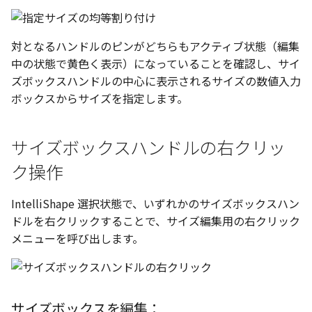
環状配列の中心線
テキスト
材料のみをカタログに登
自動穴リスト のカウント
対となるハンドルのピンがどちらもアクティブ状態（編集
る
の改善
中の状態で黄色く表示）になっていることを確認し、サイ
ズボックスハンドルの中心に表示されるサイズの数値入力
ミラーパーツ/アセンブリ
同心円の重なり合う中心
ボックスからサイズを指定します。
オプション強化
削除
TriBall で作成した配列の
投影図の中心基準で位置
サイズボックスハンドルの右クリッ
タログ登録をサポート
新
ク操作
配列された抑制フィーチ
延長
IntelliShape 選択状態で、いずれかのサイズボックスハン
ドルを右クリックすることで、サイズ編集用の右クリック
アセンブリのサイズボッ
メニューを呼び出します。
機能の強化
アセンブリフィーチャ の
マンド追加
サイズボックスを編集：