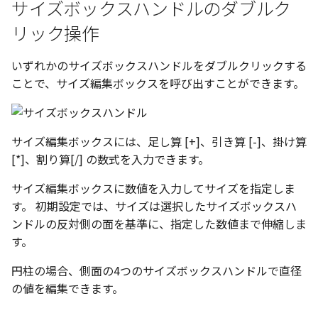
サイズボックスハンドルのダブルク
2点の中間
表とその他
寸法の再関連付け
板金パーツを作成
アンカーを移動
座標寸法の作成
楕円
穴の注釈
リック操作
アセンブリレベルでのミ
図面作成時のシート設定
注意事項
パーツプロパティ
図のプロパティ
加
面と点の中間
ファイル属性
ノック穴記号 の一括作成
ソリッドパーツから板金パー
サイズボックスをリセット
寸法の破綻
穴/軸
公差記入枠
いずれかのサイズボックスハンドルをダブルクリックする
エッジ配列-最大距離での
ツを作成
3D寸法から自動作成
間隔 の追加
ことで、サイズ編集ボックスを呼び出すことができます。
寸法に引出線を設定
結合点にマッチ：
注釈記号のテンプレート
パーツ/アセンブリ断面
寸法の関連付け
歯車
データム記号
見積表
パーツからドローイング
TriBall で作成した配列に
テキスト の プロパティ名 
点からの距離で編集：
印刷時の グレー・透明度 
成
シーンブラウザを検索
寸法の整列
移動
データムターゲット
からフィーチャを追加す
追加
定
サイズ編集ボックスには、足し算 [+]、引き算 [-]、掛け算
中心点からの距離で編集：
シェイプ プロパティ
複写
面の指示記号
[*]、割り算[/] の数式を入力できます。
開始位置サポートによる
印刷ツール の PDF 出力設
山機能の改善
サイズ編集ボックスに数値を入力してサイズを指定しま
アクティブなハンドルとし
ゼブラストライプ
オフセット
溶接記号
す。 初期設定では、サイズは選択したサイズボックスハ
て設定/設定を解除：
DWF/DWXFファイル のサ
TriBall で作成した配列に
ンドルの反対側の面を基準に、指定した数値まで伸縮しま
ート
結合点を挿入
ミラー
ハッチング
からリンクを作成する
押し出し形状などのサイズ変
す。
更
タッチスクリーンジェス
COMPOSE データ変換
配列複写
穴リスト
円柱の場合、側面の4つのサイズボックスハンドルで直径
シェル化の際にエラー箇
に対応
の値を編集できます。
ハイライト表示
拡大/縮小
デザインバリエーション
塗りつぶし/ハッチングの
ト