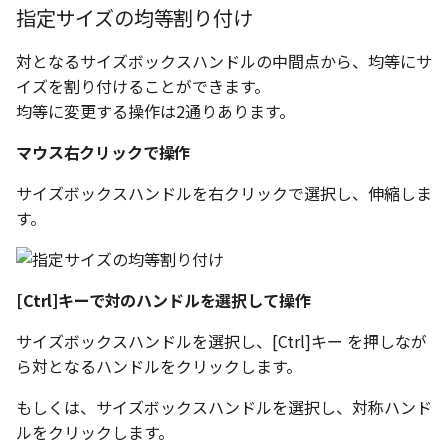
編集ハンドルでの上限/下
示設定
指定サイズの均等割り付け
ストレッチ
設定の強化
空の表
対となるサイズボックスハンドルの中間点から、均等にサ
DWGファイル の関連付け
削除
サーフェスの G2タイプ の
イズを割り付けることができます。
化
略図ねじ山
ポート
均等に変更する操作は2通りあります。
部分削除
テキスト編集の強化
マウス右クリックで操作
配置拘束時にグローバル
トリム
系を参照
複数のファイルを一括で
サイズボックスハンドルを右クリックで選択し、伸縮しま
延長
す。
配置拘束-フォロワー/カム
寸法の整列 機能の追加
束の強化
面取り/フィレット
オンラインヘルプ の使用
[Ctrl]キーで対のハンドルを選択して操作
パラメーター Excel連携時
回転
レイアウト変更
ダイアログ非表示設定
サイズボックスハンドルを選択し、[Ctrl]キー を押しなが
グループ
ら対となるハンドルをクリックします。
配管機能の追加
ストラクチャパーツ の ボ
ィ の色で投影
もしくは、サイズボックスハンドルを選択し、対称ハンド
雲マーク
TriBall [点からの距離を編
ルをクリックします。
で寸法拘束を作成