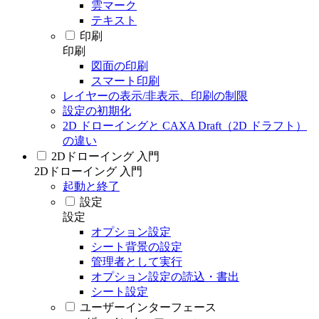
雲マーク
テキスト
印刷
印刷
図面の印刷
スマート印刷
レイヤーの表示/非表示、印刷の制限
設定の初期化
2D ドローイングと CAXA Draft（2D ドラフト）
の違い
2Dドローイング 入門
2Dドローイング 入門
起動と終了
設定
設定
オプション設定
シート背景の設定
管理者として実行
オプション設定の読込・書出
シート設定
ユーザーインターフェース