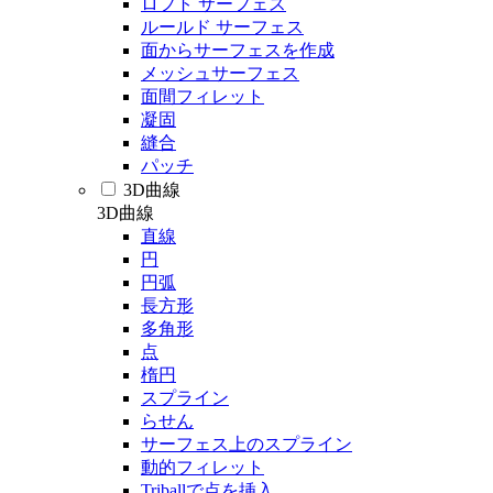
ロフト サーフェス
ルールド サーフェス
面からサーフェスを作成
メッシュサーフェス
面間フィレット
凝固
縫合
パッチ
3D曲線
3D曲線
直線
円
円弧
長方形
多角形
点
楕円
スプライン
らせん
サーフェス上のスプライン
動的フィレット
Triballで点を挿入