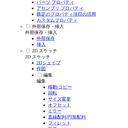
パーツ プロパティ
アセンブリ プロパティ
既定のプロパティ項目の活用
カスタムプロパティ
外部保存・挿入
外部保存・挿入
外部保存
挿入
2D スケッチ
2D スケッチ
2Dシェイプ
作図
編集
編集
移動/コピー
回転
サイズ変更
オフセット
ミラー
直線配列/円形配列
フィレット