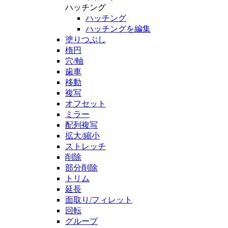
ハッチング
ハッチング
ハッチングを編集
塗りつぶし
楕円
穴/軸
歯車
移動
複写
オフセット
ミラー
配列複写
拡大/縮小
ストレッチ
削除
部分削除
トリム
延長
面取り/フィレット
回転
グループ