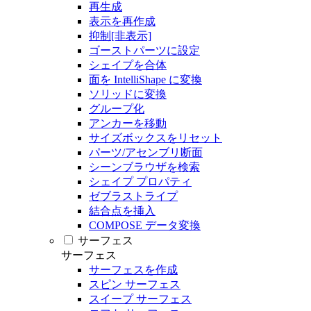
再生成
表示を再作成
抑制[非表示]
ゴーストパーツに設定
シェイプを合体
面を IntelliShape に変換
ソリッドに変換
グループ化
アンカーを移動
サイズボックスをリセット
パーツ/アセンブリ断面
シーンブラウザを検索
シェイプ プロパティ
ゼブラストライプ
結合点を挿入
COMPOSE データ変換
サーフェス
サーフェス
サーフェスを作成
スピン サーフェス
スイープ サーフェス