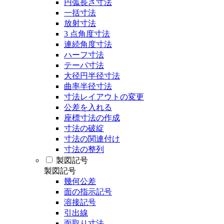
円弧長さ寸法
一括寸法
放射寸法
3 点角度寸法
連続角度寸法
ハーフ寸法
テーパ寸法
大径円半径寸法
曲率半径寸法
寸法レイアウトの変更
公差を入れる
座標寸法の作成
寸法の破綻
寸法の関連付け
寸法の整列
製図記号
製図記号
幾何公差
面の指示記号
溶接記号
引出線
面取り寸法