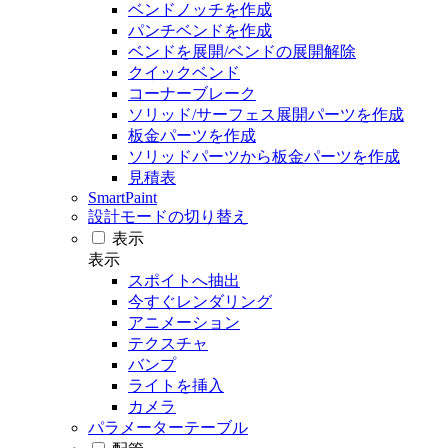
ベンドノッチを作成
パンチベンドを作成
ベンドを展開/ベンドの展開解除
クイックベンド
コーナーブレーク
ソリッド/サーフェス展開パーツを作成
板金パーツを作成
ソリッドパーツから板金パーツを作成
見積表
SmartPaint
設計モードの切り替え
表示
表示
スポイトへ抽出
今すぐレンダリング
アニメーション
テクスチャ
バンプ
ライトを挿入
カメラ
パラメーターテーブル