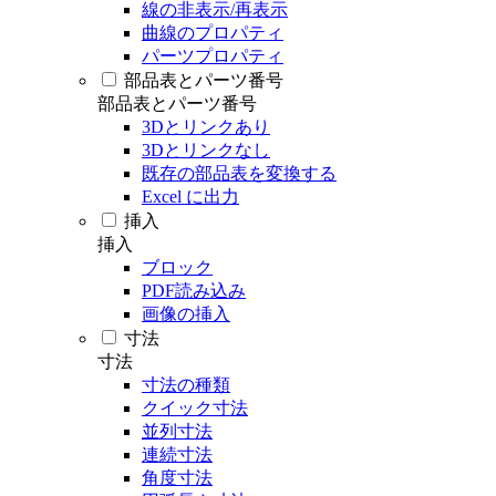
線の非表示/再表示
曲線のプロパティ
パーツプロパティ
部品表とパーツ番号
部品表とパーツ番号
3Dとリンクあり
3Dとリンクなし
既存の部品表を変換する
Excel に出力
挿入
挿入
ブロック
PDF読み込み
画像の挿入
寸法
寸法
寸法の種類
クイック寸法
並列寸法
連続寸法
角度寸法