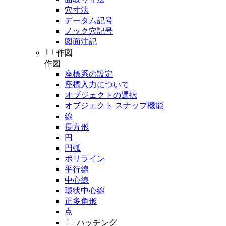
穴寸法
データム記号
ノック穴記号
図面注記
作図
作図
座標系の設定
座標入力について
オブジェクトの選択
オブジェクト スナップ機能
線
長方形
円
円弧
ポリライン
平行線
中心線
環状中心線
正多角形
点
ハッチング