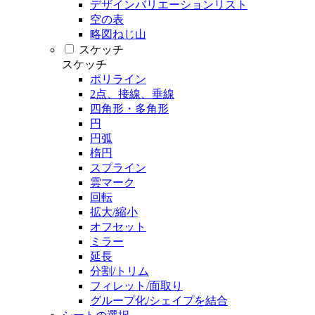
デザインバリエーションリスト
空の表
略図ねじ山
スケッチ
スケッチ
ポリライン
2点、接線、垂線
四角形・多角形
円
円弧
楕円
スプライン
雲マーク
回転
拡大/縮小
オフセット
ミラー
延長
分割/トリム
フィレット/面取り
グループ化/シェイプを結合