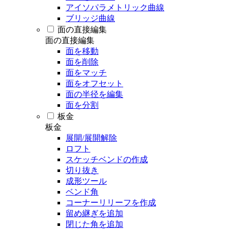
アイソパラメトリック曲線
ブリッジ曲線
面の直接編集
面の直接編集
面を移動
面を削除
面をマッチ
面をオフセット
面の半径を編集
面を分割
板金
板金
展開/展開解除
ロフト
スケッチベンドの作成
切り抜き
成形ツール
ベンド角
コーナーリリーフを作成
留め継ぎを追加
閉じた角を追加