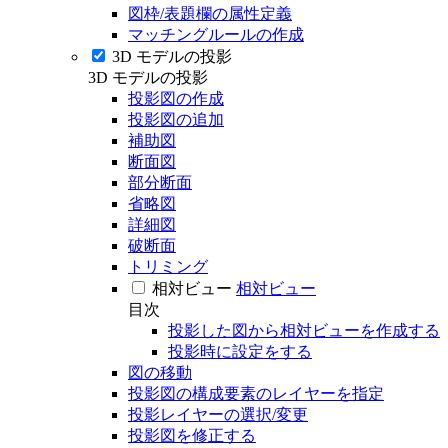
図枠/表題欄の属性定義
マッチングルールの作成
3D モデルの投影
3D モデルの投影
投影図の作成
投影図の追加
補助図
断面図
部分断面
省略図
詳細図
破断面
トリミング
相対ビュー
相対ビュー
目次
投影した図から相対ビューを作成する
投影時に設定をする
図の移動
投影図の構成要素のレイヤーを指定
投影レイヤーの選択/変更
投影図を修正する