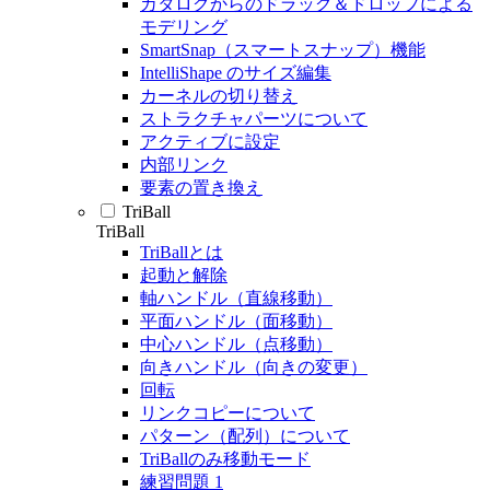
カタログからのドラッグ＆ドロップによる
モデリング
SmartSnap（スマートスナップ）機能
IntelliShape のサイズ編集
カーネルの切り替え
ストラクチャパーツについて
アクティブに設定
内部リンク
要素の置き換え
TriBall
TriBall
TriBallとは
起動と解除
軸ハンドル（直線移動）
平面ハンドル（面移動）
中心ハンドル（点移動）
向きハンドル（向きの変更）
回転
リンクコピーについて
パターン（配列）について
TriBallのみ移動モード
練習問題 1