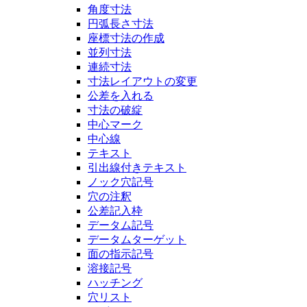
角度寸法
円弧長さ寸法
座標寸法の作成
並列寸法
連続寸法
寸法レイアウトの変更
公差を入れる
寸法の破綻
中心マーク
中心線
テキスト
引出線付きテキスト
ノック穴記号
穴の注釈
公差記入枠
データム記号
データムターゲット
面の指示記号
溶接記号
ハッチング
穴リスト