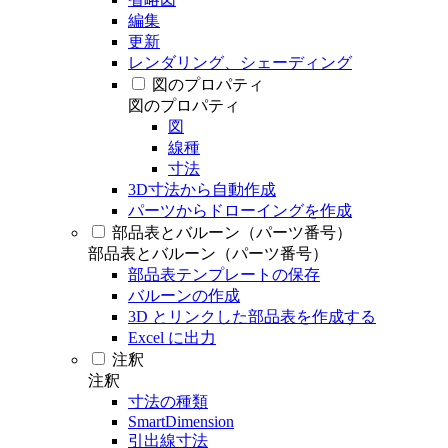
編集
更新
レンダリング、シェーディング
図のプロパティ
図のプロパティ
図
線種
寸法
3D寸法から自動作成
パーツからドローイングを作成
部品表とバルーン（パーツ番号）
部品表とバルーン（パーツ番号）
部品表テンプレートの保存
バルーンの作成
3D とリンクした部品表を作成する
Excel に出力
注釈
注釈
寸法の種類
SmartDimension
引出線寸法