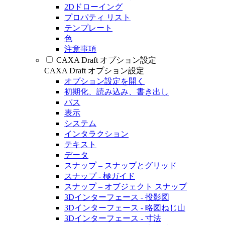
2Dドローイング
プロパティ リスト
テンプレート
色
注意事項
CAXA Draft オプション設定
CAXA Draft オプション設定
オプション設定を開く
初期化、読み込み、書き出し
パス
表示
システム
インタラクション
テキスト
データ
スナップ – スナップとグリッド
スナップ - 極ガイド
スナップ – オブジェクト スナップ
3Dインターフェース - 投影図
3Dインターフェース - 略図ねじ山
3Dインターフェース - 寸法