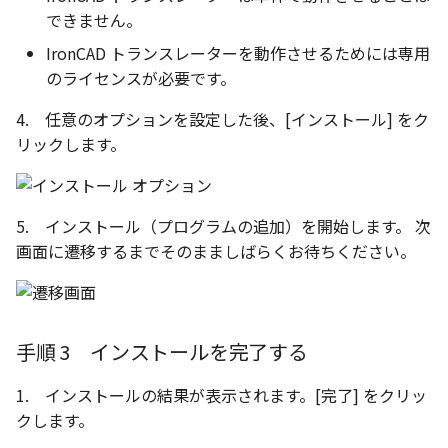
編集ハンドルでの上限/下
示設定
ツール
ストレッチ
できません。
設定の強化
空の表
IronCAD トランスレーターを動作させるためには専用
DWGファイル の関連付け
サーフェス
削除
のライセンスが必要です。
サーフェスの G2タイプ の
化
略図ねじ山
ポート
3D曲線
部分削除
4. 任意のオプションを設定した後、[インストール] をク
テキスト編集の強化
リックします。
配置拘束時にグローバル
3D曲線を編集
トリム
系を参照
複数のファイルを一括で
3D曲線の拘束
延長
5. インストール（プログラムの追加）を開始します。 次
配置拘束-フォロワー/カム
寸法の整列 機能の追加
画面に遷移するまでそのまましばらくお待ちください。
束の強化
オブジェクトから3D曲線
面取り/フィレット
オンラインヘルプ の使用
を作成
パラメーター Excel連携時
回転
レイアウト変更
ダイアログ非表示設定
面の直接編集
手順 3 インストールを完了する
グループ
配管機能の追加
ストラクチャパーツ の ボ
板金
1. インストールの結果が表示されます。[完了] をクリッ
ィ の色で投影
雲マーク
クします。
TriBall [点からの距離を編
SmartPaint
で寸法拘束を作成