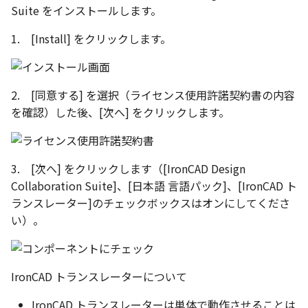
Suite をインストールします。
表とその他
寸法の再関連付け
板金パーツを作成
ブール演算
アンカーを移動
座標寸法の作成
楕円
穴の注釈
アセンブリレベルでのミ
図面作成時のシート設定
注意事項
パーツプロパティ
図のプロパティ
1. [Install] をクリックします。
加
ファイル属性
ノック穴記号 の一括作成
ソリッドパーツから板金
パーツをシェル化
サイズボックスをリセッ
寸法の破綻
穴/軸
公差記入枠
エッジ配列-最大距離での
ツを作成
3D寸法から自動作成
間隔 の追加
寸法に引出線を設定
注釈記号のテンプレート
面を勾配
パーツ/アセンブリ断面
寸法の関連付け
歯車
データム記号
2. [同意する] を選択（ライセンス使用許諾契約書の内容
見積表
パーツからドローイング
を確認）した後、[次へ] をクリックします。
TriBall で作成した配列に
テキスト の プロパティ名 
印刷時の グレー・透明度 
成
パーツを分割する
シーンブラウザを検索
寸法の整列
移動
データムターゲット
からフィーチャを追加す
追加
定
トリム
シェイプ プロパティ
複写
面の指示記号
開始位置サポートによる
印刷ツール の PDF 出力設
3. [次へ] をクリックします（[IronCAD Design
山機能の改善
エンボス
ゼブラストライプ
オフセット
溶接記号
Collaboration Suite]、[日本語 言語パック]、[IronCAD ト
DWF/DWXFファイル のサ
ランスレーター]のチェックボックスはオンにしてくださ
TriBall で作成した配列に
ート
ねじ山
結合点を挿入
ミラー
ハッチング
い）。
からリンクを作成する
タッチスクリーンジェス
カタログ
COMPOSE データ変換
配列複写
穴リスト
シェル化の際にエラー箇
に対応
IronCAD トランスレーターについて
ハイライト表示
インポート/エクスポート
拡大/縮小
デザインバリエーション
塗りつぶし/ハッチングの
ト
IronCAD トランスレーターは単体で動作させることは