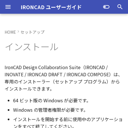
IRONCAD ユーザーガイド
検
索
HOME
セットアップ
インストールの手順
アクティベーション
アップグレード
NLMインストール
購入ライセンス
IRONCADオプション設定
起動と終了
起動と終了
起動と終了
新規シーンを開く
モデリング機能の改善
トラブル発生時のお問い合わ
オプション設定を開く
オプション設定を開く
ユーザーインターフェー
IRONCAD で扱う要素
TriBallとは
アセンブリの作成と解除
概要
SmartDimension
パーツ プロパティ
外部保存
2Dシェイプ
押し出し
スピン
スイープ
ロフト
エンボス
ねじ山
カタログ
インポート
配置拘束
サーフェスを作成
直線
トリム
3D曲線に寸法を指定
3D 曲線を編集
面を移動
展開/展開解除
スポイトへ抽出
配管コマンド
ユーザーインターフェー
表示操作
CAXA Draft のテンプレー
投影図の作成
3Dとリンクあり
ブロック
寸法の種類
幾何公差
座標系の設定
図面の印刷
オプション設定
ユーザーインターフェー
図枠テンプレートの保存
投影図の作成
部品表テンプレートの保
寸法の種類
ポリライン
スタイルとレイヤー
カタログ
お気に入りカタログの追
寸法作成時にパーツを参
曲線に接するエッジ配列
クイックベンド の追加
SLDDRWファイル のイン
カタログに DWGファイル
3Dデータの自動バックア
トランスレーターの強化
一部がワイヤー表示にな
を
インストール
せ方法
各部名称
各部名称
ついて
各部名称
化
ート
インポート
プ設定
小さなパーツが表示され
初
PC移行
ライセンスの確認方法(USB)
NLM起動
TERMライセンス
CAXA Draft オプション設
オプション設定
オプション設定
設定
パーツ 1 を作成
スケッチ機能の改善
手順 1 インストーラーを実
全般
初期化、読み込み、書き
要素の選択方法
起動と解除
アセンブリ構造の変更
非表示
その他の測定ツール
アセンブリ プロパティ
挿入
作図
押し出しウィザード
スピンウィザード
スイープウィザード
ロフトウィザード
ラップエンボス
略図ねじ山
カタログセット
エクスポート
拘束関係の表示
スピン サーフェス
円
移動
3D曲線に拘束を設定
3D 曲線を作成
面を削除
ロフト
今すぐレンダリング
配管の作成例
シートの切り替え
投影図の追加
3Dとリンクなし
PDF読み込み
クイック寸法
面の指示記号
座標入力について
スマート印刷
シート背景の設定
図枠テンプレートのカタ
投影図の追加
バルーンの作成
SmartDimension
2点、接線、垂線
スタイルの設定
カタログセット
シーンブラウザとファイ
フィーチャからスケッチ
曲加工ストック の断面図
MP4形式でのアニメーシ
定
表示不具合の原因と対処
行する
インターフェースのカス
インターフェースのカス
テンプレートの作成手順
インターフェースのカス
化
存名の設定方法の変更
出
ストラクチャフレームの
任意の投影図の部品表作
投影図 の尺度設定
一括ですべてのファイル
エクスポート
パーツ/アセンブリが透け
期
法
イズ
イズ
イズ
ム機能の強化
存/閉じる
いる
ライセンスの確認方法(スタ
NLM再起動
ユーザーインターフェース
ユーザーインターフェース
ユーザーインターフェース
パーツ 2 を作成
ストラクチャパーツ
パーツ
パス
カタログからのドラッグ
軸ハンドル（直線移動）
アセンブリフィーチャ 押
抑制[非表示]
Triball 機能で寸法作成
既定のプロパティ項目の
編集
簡単押し出し
簡単スピン
簡単スイープ
簡単ロフト
パーツの入れ替え
親に固定
スイープ サーフェス
円弧
フィレット/面取り
交差曲線
面をマッチ
スケッチベンドの作成
アニメーション
補助図
既存の部品表を変換する
画像の挿入
並列寸法
溶接記号
オブジェクトの選択
管理者として実行
断面図
3D とリンクした部品表を
引出線寸法
四角形・多角形
レイヤーの設定
アイテムの入れ替え
見積表 に価格列を追加
IronCAD Design Collaboration Suite（IRONCAD /
化
ンドアロン)
単位の設定
手順 2 アプリケーションを
ロップによるモデリング
出しカット
JIS の BLANK テンプレー
成する
オブジェクトビューア/プ
フィレットのための選択
穴寸法の自動算出 の強化
寸法補助線の長さ設定
INOVATE / IRONCAD DRAFT / IRONCAD COMPOSE）は、
不具合報告・修正プログラム
インストールする
を開く
パティリストに表示
ルターの追加
ストラクチャフレームの
すべてのパーツ/アセンブ
円柱や円柱穴が丸く表示
クライアント設定
表示操作
表示
図枠テンプレート
ねじ穴を作成
板金機能の改善
アセンブリ
表示
平面ハンドル（面移動）
ゴーストパーツに設定
カスタムプロパティ
DWG/DXF のインポート
選択した面を押し出し
ガイドラインを使用した
ProActiveBOM
メカニズムモード
ロフト サーフェス
長方形
サイズ変更
投影曲線
面をオフセット
切り抜き
テクスチャ
断面図
Excel に出力
連続寸法
引出線
オブジェクト スナップ機
オプション設定の読込・
部分断面
角度寸法
円
カタログの右クリックメ
スケッチベンド の設定を
専用のインストーラー（セットアップ プログラム）から
設定
を自動的に外部保存する
ない
オプション設定の読込・書出
SmartSnap（スマートス
アセンブリフィーチャ 穴
ト
Excel に出力
ー
存
グループとして配列
Smart Dimension 投影時
インストールできます。
手順 3 インストールを完了
ップ）機能
レイヤーの定義
プロパティリストでのプ
断面図形の表示精度の向
自動整列
アップグレード
シェイプ
テンプレートの作成
3D モデルの投影
パーツ 3 を作成
CAXAドラフトの改善
インタラクション - イン
システム
中心ハンドル（点移動）
その他の機能
拘束
カタログの右クリックメ
干渉チェック
ルールド サーフェス
多角形
配列
曲線をラップ
面の半径を編集
成形ツール
バンプ
部分断面
角度寸法
面取り寸法
線
シート設定
図の更新
円弧長さ寸法
円弧
64 ビット版の Windows が必要です。
する
ティ編集
フィーチャのグループ化
TriBall で作成した配列の
ユーザーインターフェー
カタログ、テンプレートファ
クション
ー
配列で作成したスケッチ
スプライン の制御点
集
表示不具合
イルの移行
IntelliShape のサイズ編
スタイルの設定
投影オプションの追加
沿ってベンドを作成
投影図の中心基準で位置
ライセンスの確認方法(ネッ
TriBall
3D モデルの投影
部品表とバルーン（パー
斜め穴を作成
2Dドローイングの改善
インタラクション
向きハンドル（向きの変
表示
解析
面からサーフェスを作成
点
ミラー
アイソパラメトリック曲
面を分割
ベンド角
ライトを挿入
省略図
円弧長さ寸法
穴寸法
長方形
図枠の変更
座標寸法の作成
楕円
Windows の管理者権限が必要です。
正常にインストールができ
カタログブラウザでの
パーツプロパティをボデ
新
トワーク)
ツ番号）
インタラクション - マウス
ポリライン の半径の編集
インストールを開始する前に使用中のアプリケーショ
ない場合
Ctrl+C/Ctrl+V のサポート
反映させる
メカニズムモード中のパ
トグルハンドルが表示さ
注意点
カーネルの切り替え
テンプレートの保存
パラメータ化による寸法
スケッチベンド にハンド
アセンブリ作業
部品表とパーツ番号
フィーチャを編集
システム
テキスト
回転
√aエラーチェック
メッシュサーフェス
楕円
軸でミラー
ブリッジ曲線
コーナーリリーフを作成
カメラ
詳細図
一括寸法
データム記号
円
破断面
並列寸法
スプライン
ンをすべて終了してください。