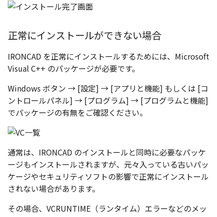
環状配列の中心線
テキスト
設計モードの切り替え
材料のみをカタログに登
自動穴リスト のカウント
正常にインストールができない場合
る
の改善
表示
IRONCAD を正常にインストールするためには、Microsoft
ミラーパーツ/アセンブリ
同心円の重なり合う中心
パラメーターテーブル
Visual C++ のパッケージが必要です。
オプション強化
削除
配管
Windows ボタン → [設定] → [アプリと機能] もしくは [コ
TriBall で作成した配列の
投影図の中心基準で位置
ントロールパネル] → [プログラム] → [プログラムと機能]
タログ登録をサポート
新
でパッケージの有無をご確認ください。
配列された抑制フィーチ
延長
通常は、IRONCAD のインストールと同時に必要なパッケ
ージもインストールされますが、元々入っている古いパッ
アセンブリのサイズボッ
ケージやセキュリティソフトの影響で正常にインストール
機能の強化
されない場合があります。
アセンブリフィーチャ の
その場合、VCRUNTIME（ランタイム）エラーなどのメッ
マンド追加