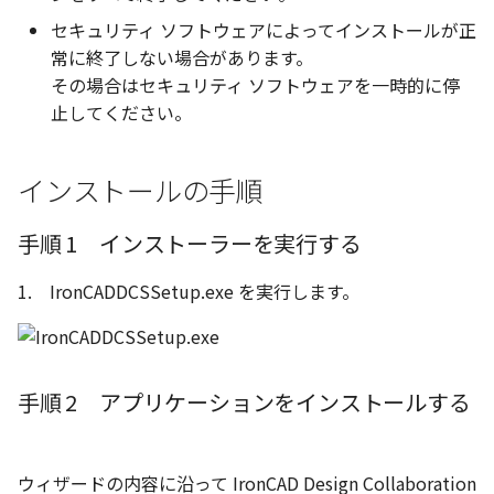
選択
い、単位設定画面の表示
の強化
を追加
図枠と表題欄の置き換え
注釈
フォルダー
長方形 の作図方法の追加
セキュリティ ソフトウェアによってインストールが正
かしい
Smart Dimension で Ctrl
関連付けされたボディの
アップグレード時の注意点
ストラクチャパーツにつ
DWG/DXF とシェイプフ
非表示・編集の制限
挿入
六角穴付ボルトをインポート
その他
データ
リンクコピーについて
隙間チェック
面間フィレット
スプライン
回転
留め継ぎを追加
破断面
放射寸法
ノック穴記号
円弧
補助図
連続寸法
雲マーク
常に終了しない場合があります。
ーを押した際のアンカー
ォルトファイル名の改善
属性情報の一括設定 での
トの準備
DWG/DXFのインポートの
エッジ端に関連付けられ
投影図ごとのラベル表示
スケッチ
板金 - 板金
ハッチング の強化
その場合はセキュリティ ソフトウェアを一時的に停
示改善
索機能
その他の表示不具合
化
ないベンドのサポート
管理者として実行
アクティブに設定
測定ツール
寸法
アセンブリ
スナップ – スナップとグ
パターン（配列）につい
再生成
凝固
らせん
閉じた角を追加
トリミング
3 点角度寸法
図面注記
ポリライン
詳細図
寸法レイアウトの変更
回転
止してください。
DWG/DXF ファイルを開く
穴リスト の表示内容の強
シートの選択
板金 – ストック
ド
ブロックのカウント機能
エクスポートオプション
CAXA 部品表の順番が変わ
板金パーツ変換時のプロ
内部リンク
加
プロパティ
製図記号
投影図・アイソメ図を作成
TriBallのみ移動モード
表示を再作成
縫合
サーフェス上のスプライ
ベンドノッチを作成
相対ビュー
連続角度寸法
平行線
カスタム詳細図
公差を入れる
拡大/縮小
フォルト設定の追加
てしまう
ィ情報
図枠/表題欄の分解
追加した投影図の尺度
図面の印刷
レンダリング
スナップ - 極ガイド
インストールの手順
要素の置き換え
ブロック関連のコマンド
外部保存・挿入
作図
練習問題 1
抑制[非表示]
パッチ
動的フィレット
パンチベンドを作成
図の移動
ハーフ寸法
中心線
全体図
寸法の破綻
オフセット
アセンブリレベルでの [ア
CAXA 投影が遅い場合
ストックテーブルのソート
レイアウト設定
化
部品表の編集機能の強化
DWG/DXF形式にエクスポー
パフォーマンス
スナップ – オブジェクト 
手順 1 インストーラーを実行する
ティブに設定]
フィルタリング
ト
ナップ
2D スケッチ
印刷
練習問題 2
ゴーストパーツに設定
Triballで点を挿入
ベンドを展開/ベンドの展
投影図の構成要素のレイ
テーパ寸法
環状中心線
図のトリミング
中心マーク
ミラー
Windows のシステムの確
テキストの調整/新規作成
表題欄情報のインポート/
寸法を一時的に非表示に
AutoCAD データ インポ
解除
を指定
1. IronCADDCSSetup.exe を実行します。
中心線と形状の異なる断
とトラブル問診票の記入
展開パーツ の曲げ部設定
クスポート
スタイルとレイヤー
3Dインターフェース - 投
押し出し
レイヤーの表示/非表示、印
シェイプを合体
大径円半径寸法
正多角形
省略図
中心線
延長
形を使用したロフトの改
図枠/表題欄の定義と保存
プロパティ情報とハッチ
刷の制限
2Dドローイング
クイックベンド
投影レイヤーの選択/変更
留め継ぎを追加 の正確性
一括寸法 の追加
の関連付け
カタログ
3Dインターフェース - 略
スピン
面を IntelliShape に変換
曲率半径寸法
点
編集
テキスト
分割/トリム
干渉チェックでの直接編
強化
じ山
図枠/表題欄の属性定義
設定の初期化
プロパティ リスト
コーナーブレーク
投影図を修正する
手順 2 アプリケーションをインストールする
除外設定の追加
座標寸法 の関連付け
ラベルの位置をリセット
2D ドローイングと CAXA
スイープ
ソリッドに変換
寸法レイアウトの変更
ハッチング
更新
引出線付きテキスト
フィレット/面取り
Draft（2D ドラフト）の違い
3Dインターフェース - 寸
マッチングルールの作成
2D ドローイングと CAXA
テンプレート
ソリッド/サーフェス展開
線の非表示/再表示
パーツの [ベンド/ツイスト
寸法許容差 の位置設定
アイテム番号のアルファ
Draft（2D ドラフト）の違い
ーツを作成
ロフト
グループ化
公差を入れる
塗りつぶし
レンダリング、シェーデ
ノック穴記号
グループ化/シェイプを結
ウィザードの内容に沿って IronCAD Design Collaboration
機能の追加
ト表示
3D インターフェース - 部
色
曲線のプロパティ
グ