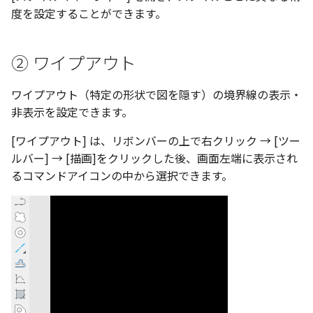
選択
い、単位設定画面の表示
の強化
を追加
図枠と表題欄の置き換え
ネットワークライセンス
フォルダー
注釈
長方形 の作図方法の追加
度を設定することができます。
かしい
Smart Dimension で Ctrl
関連付けされたボディの
ストラクチャパーツにつ
DWG/DXF とシェイプフ
非表示・編集の制限
挿入
六角穴付ボルトをインポート
その他
リンクコピーについて
隙間チェック
面間フィレット
スプライン
回転
留め継ぎを追加
破断面
放射寸法
ノック穴記号
円弧
補助図
連続寸法
雲マーク
ーを押した際のアンカー
ォルトファイル名の改善
属性情報の一括設定 での
トの準備
DWG/DXFのインポートの
エッジ端に関連付けられ
投影図ごとのラベル表示
評価版 アクティベーション
板金 - 板金
スケッチ
ハッチング の強化
示改善
索機能
その他の表示不具合
化
ないベンドのサポート
アクティブに設定
測定ツール
寸法
アセンブリ
パターン（配列）につい
再生成
凝固
らせん
閉じた角を追加
トリミング
3 点角度寸法
図面注記
ポリライン
詳細図
寸法レイアウトの変更
回転
② ワイプアウト
DWG/DXF ファイルを開く
穴リスト の表示内容の強
ライセンス形態
板金 – ストック
シートの選択
ブロックのカウント機能
エクスポートオプション
CAXA 部品表の順番が変わ
板金パーツ変換時のプロ
内部リンク
加
プロパティ
製図記号
投影図・アイソメ図を作成
TriBallのみ移動モード
表示を再作成
縫合
サーフェス上のスプライ
ベンドノッチを作成
相対ビュー
連続角度寸法
平行線
カスタム詳細図
公差を入れる
拡大/縮小
ワイプアウト（特定の形状で図を隠す）の境界線の表示・
フォルト設定の追加
てしまう
ィ情報
図枠/表題欄の分解
追加した投影図の尺度
レンダリング
図面の印刷
非表示を設定できます。
要素の置き換え
ブロック関連のコマンド
外部保存・挿入
作図
練習問題 1
抑制[非表示]
パッチ
動的フィレット
パンチベンドを作成
図の移動
ハーフ寸法
中心線
全体図
寸法の破綻
オフセット
アセンブリレベルでの [ア
CAXA 投影が遅い場合
ストックテーブルのソート
[ワイプアウト] は、リボンバーの上で右クリック → [ツー
レイアウト設定
化
部品表の編集機能の強化
パフォーマンス
DWG/DXF形式にエクスポー
ティブに設定]
フィルタリング
ト
ルバー] → [描画]をクリックした後、画面左端に表示され
2D スケッチ
印刷
練習問題 2
ゴーストパーツに設定
Triballで点を挿入
ベンドを展開/ベンドの展
投影図の構成要素のレイ
テーパ寸法
環状中心線
図のトリミング
中心マーク
ミラー
Windows のシステムの確
テキストの調整/新規作成
表題欄情報のインポート/
寸法を一時的に非表示に
AutoCAD データ インポート
るコマンドアイコンの中から選択できます。
解除
を指定
中心線と形状の異なる断
とトラブル問診票の記入
展開パーツ の曲げ部設定
クスポート
スタイルとレイヤー
押し出し
レイヤーの表示/非表示、印
シェイプを合体
大径円半径寸法
正多角形
省略図
中心線
延長
形を使用したロフトの改
図枠/表題欄の定義と保存
プロパティ情報とハッチ
2Dドローイング
刷の制限
クイックベンド
投影レイヤーの選択/変更
留め継ぎを追加 の正確性
一括寸法 の追加
の関連付け
カタログ
スピン
面を IntelliShape に変換
曲率半径寸法
点
編集
テキスト
分割/トリム
干渉チェックでの直接編
強化
図枠/表題欄の属性定義
プロパティ リスト
設定の初期化
コーナーブレーク
投影図を修正する
除外設定の追加
座標寸法 の関連付け
ラベルの位置をリセット
2D ドローイングと CAXA
スイープ
ソリッドに変換
寸法レイアウトの変更
ハッチング
更新
引出線付きテキスト
フィレット/面取り
Draft（2D ドラフト）の違い
マッチングルールの作成
テンプレート
2D ドローイングと CAXA
ソリッド/サーフェス展開
線の非表示/再表示
パーツの [ベンド/ツイスト
寸法許容差 の位置設定
アイテム番号のアルファ
Draft（2D ドラフト）の違い
ーツを作成
ロフト
グループ化
公差を入れる
塗りつぶし
レンダリング、シェーデ
ノック穴記号
グループ化/シェイプを結
機能の追加
ト表示
色
曲線のプロパティ
グ