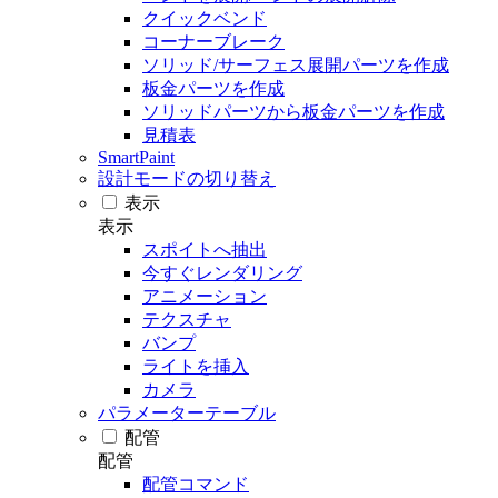
クイックベンド
コーナーブレーク
ソリッド/サーフェス展開パーツを作成
板金パーツを作成
ソリッドパーツから板金パーツを作成
見積表
SmartPaint
設計モードの切り替え
表示
表示
スポイトへ抽出
今すぐレンダリング
アニメーション
テクスチャ
バンプ
ライトを挿入
カメラ
パラメーターテーブル
配管
配管
配管コマンド