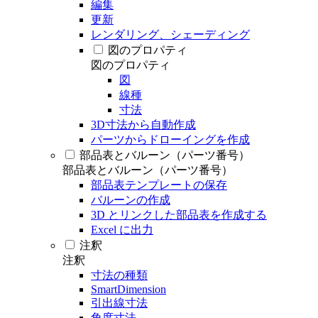
編集
更新
レンダリング、シェーディング
図のプロパティ
図のプロパティ
図
線種
寸法
3D寸法から自動作成
パーツからドローイングを作成
部品表とバルーン（パーツ番号）
部品表とバルーン（パーツ番号）
部品表テンプレートの保存
バルーンの作成
3D とリンクした部品表を作成する
Excel に出力
注釈
注釈
寸法の種類
SmartDimension
引出線寸法
角度寸法