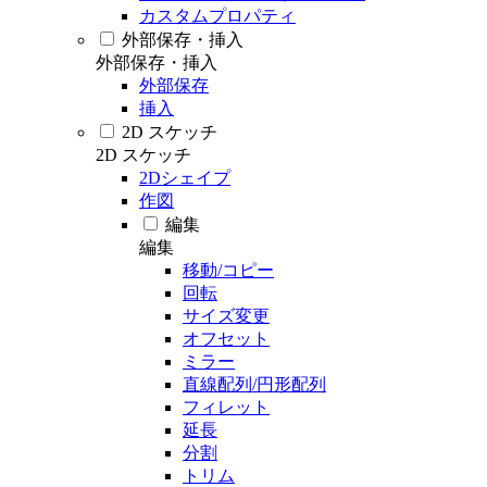
カスタムプロパティ
外部保存・挿入
外部保存・挿入
外部保存
挿入
2D スケッチ
2D スケッチ
2Dシェイプ
作図
編集
編集
移動/コピー
回転
サイズ変更
オフセット
ミラー
直線配列/円形配列
フィレット
延長
分割
トリム