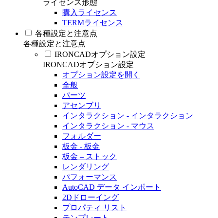
ライセンス形態
購入ライセンス
TERMライセンス
各種設定と注意点
各種設定と注意点
IRONCADオプション設定
IRONCADオプション設定
オプション設定を開く
全般
パーツ
アセンブリ
インタラクション - インタラクション
インタラクション - マウス
フォルダー
板金 - 板金
板金 – ストック
レンダリング
パフォーマンス
AutoCAD データ インポート
2Dドローイング
プロパティ リスト
テンプレート