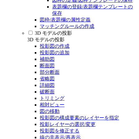
図枠の定義/図枠テンプレートの保存
表題欄の登録/表題欄テンプレートの
保存
図枠/表題欄の属性定義
マッチングルールの作成
3D モデルの投影
3D モデルの投影
投影図の作成
投影図の追加
補助図
断面図
部分断面
省略図
詳細図
破断面
トリミング
相対ビュー
図の移動
投影図の構成要素のレイヤーを指定
投影レイヤーの選択/変更
投影図を修正する
線の非表示/再表示