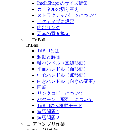
IntelliShape のサイズ編集
カーネルの切り替え
ストラクチャパーツについて
アクティブに設定
内部リンク
要素の置き換え
TriBall
TriBall
TriBallとは
起動と解除
軸ハンドル（直線移動）
平面ハンドル（面移動）
中心ハンドル（点移動）
向きハンドル（向きの変更）
回転
リンクコピーについて
パターン（配列）について
TriBallのみ移動モード
練習問題 1
練習問題 2
アセンブリ作業