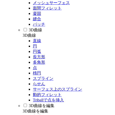
メッシュサーフェス
面間フィレット
凝固
縫合
パッチ
3D曲線
3D曲線
直線
円
円弧
長方形
多角形
点
楕円
スプライン
らせん
サーフェス上のスプライン
動的フィレット
Triballで点を挿入
3D曲線を編集
3D曲線を編集