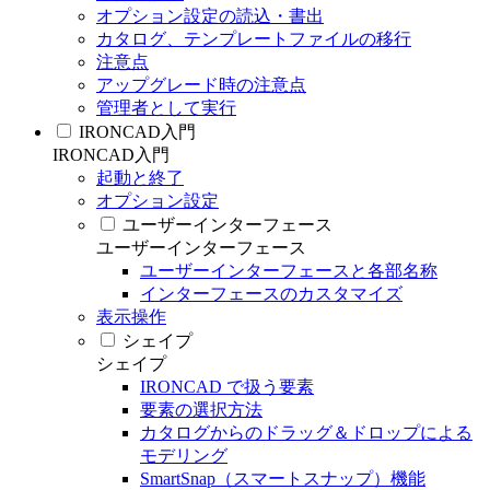
オプション設定の読込・書出
カタログ、テンプレートファイルの移行
注意点
アップグレード時の注意点
管理者として実行
IRONCAD入門
IRONCAD入門
起動と終了
オプション設定
ユーザーインターフェース
ユーザーインターフェース
ユーザーインターフェースと各部名称
インターフェースのカスタマイズ
表示操作
シェイプ
シェイプ
IRONCAD で扱う要素
要素の選択方法
カタログからのドラッグ＆ドロップによる
モデリング
SmartSnap（スマートスナップ）機能