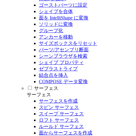
ゴーストパーツに設定
シェイプを合体
面を IntelliShape に変換
ソリッドに変換
グループ化
アンカーを移動
サイズボックスをリセット
パーツ/アセンブリ断面
シーンブラウザを検索
シェイプ プロパティ
ゼブラストライプ
結合点を挿入
COMPOSE データ変換
サーフェス
サーフェス
サーフェスを作成
スピン サーフェス
スイープ サーフェス
ロフト サーフェス
ルールド サーフェス
面からサーフェスを作成