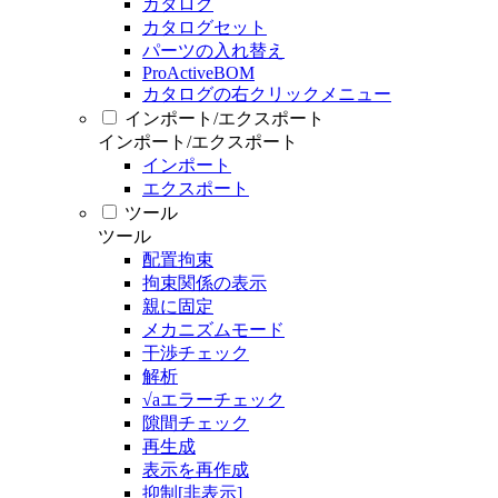
カタログ
カタログセット
パーツの入れ替え
ProActiveBOM
カタログの右クリックメニュー
インポート/エクスポート
インポート/エクスポート
インポート
エクスポート
ツール
ツール
配置拘束
拘束関係の表示
親に固定
メカニズムモード
干渉チェック
解析
√aエラーチェック
隙間チェック
再生成
表示を再作成
抑制[非表示]