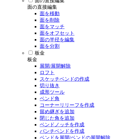
面の直接編集
面の直接編集
面を移動
面を削除
面をマッチ
面をオフセット
面の半径を編集
面を分割
板金
板金
展開/展開解除
ロフト
スケッチベンドの作成
切り抜き
成形ツール
ベンド角
コーナーリリーフを作成
留め継ぎを追加
閉じた角を追加
ベンドノッチを作成
パンチベンドを作成
ベンドを展開/ベンドの展開解除