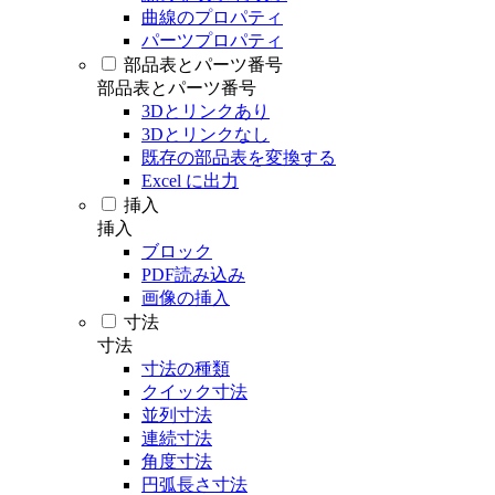
曲線のプロパティ
パーツプロパティ
部品表とパーツ番号
部品表とパーツ番号
3Dとリンクあり
3Dとリンクなし
既存の部品表を変換する
Excel に出力
挿入
挿入
ブロック
PDF読み込み
画像の挿入
寸法
寸法
寸法の種類
クイック寸法
並列寸法
連続寸法
角度寸法
円弧長さ寸法