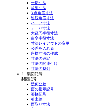
一括寸法
放射寸法
3 点角度寸法
連続角度寸法
ハーフ寸法
テーパ寸法
大径円半径寸法
曲率半径寸法
寸法レイアウトの変更
公差を入れる
座標寸法の作成
寸法の破綻
寸法の関連付け
寸法の整列
製図記号
製図記号
幾何公差
面の指示記号
溶接記号
引出線
面取り寸法