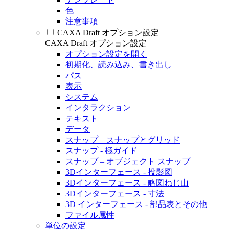
色
注意事項
CAXA Draft オプション設定
CAXA Draft オプション設定
オプション設定を開く
初期化、読み込み、書き出し
パス
表示
システム
インタラクション
テキスト
データ
スナップ – スナップとグリッド
スナップ - 極ガイド
スナップ – オブジェクト スナップ
3Dインターフェース - 投影図
3Dインターフェース - 略図ねじ山
3Dインターフェース - 寸法
3D インターフェース - 部品表とその他
ファイル属性
単位の設定