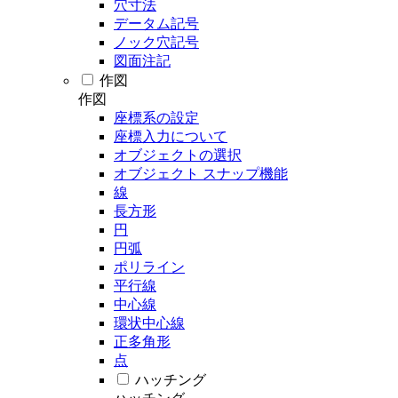
穴寸法
データム記号
ノック穴記号
図面注記
作図
作図
座標系の設定
座標入力について
オブジェクトの選択
オブジェクト スナップ機能
線
長方形
円
円弧
ポリライン
平行線
中心線
環状中心線
正多角形
点
ハッチング