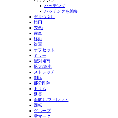
ハッチング
ハッチング
ハッチングを編集
塗りつぶし
楕円
穴/軸
歯車
移動
複写
オフセット
ミラー
配列複写
拡大/縮小
ストレッチ
削除
部分削除
トリム
延長
面取り/フィレット
回転
グループ
雲マーク