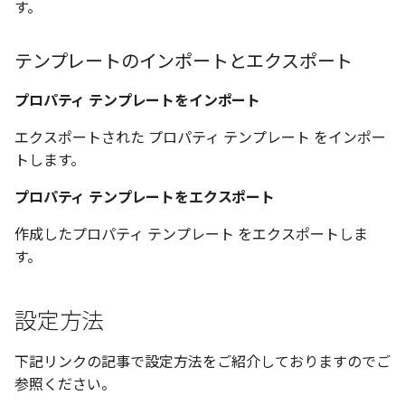
す。
表とその他
寸法の再関連付け
板金パーツを作成
ブール演算
アンカーを移動
座標寸法の作成
楕円
穴の注釈
アセンブリレベルでのミ
図面作成時のシート設定
パーツプロパティ
図のプロパティ
テンプレートのインポートとエクスポート
加
ファイル属性
ノック穴記号 の一括作成
ソリッドパーツから板金
パーツをシェル化
サイズボックスをリセッ
寸法の破綻
穴/軸
公差記入枠
エッジ配列-最大距離での
ツを作成
3D寸法から自動作成
プロパティ テンプレートをインポート
間隔 の追加
寸法に引出線を設定
注釈記号のテンプレート
面を勾配
パーツ/アセンブリ断面
寸法の関連付け
歯車
データム記号
見積表
パーツからドローイング
エクスポートされた プロパティ テンプレート をインポー
TriBall で作成した配列に
テキスト の プロパティ名 
印刷時の グレー・透明度 
成
パーツを分割する
シーンブラウザを検索
寸法の整列
移動
データムターゲット
トします。
からフィーチャを追加す
追加
定
プロパティ テンプレートをエクスポート
トリム
シェイプ プロパティ
複写
面の指示記号
開始位置サポートによる
印刷ツール の PDF 出力設
作成したプロパティ テンプレート をエクスポートしま
山機能の改善
エンボス
ゼブラストライプ
オフセット
溶接記号
す。
DWF/DWXFファイル のサ
TriBall で作成した配列に
ート
ねじ山
結合点を挿入
ミラー
ハッチング
からリンクを作成する
設定方法
タッチスクリーンジェス
カタログ
COMPOSE データ変換
配列複写
穴リスト
シェル化の際にエラー箇
に対応
下記リンクの記事で設定方法をご紹介しておりますのでご
ハイライト表示
インポート/エクスポート
拡大/縮小
デザインバリエーション
参照ください。
塗りつぶし/ハッチングの
ト