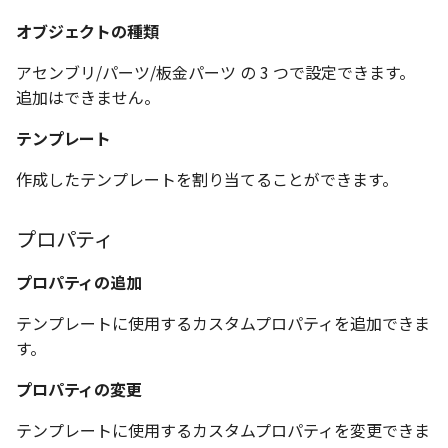
選択
い、単位設定画面の表示
の強化
を追加
図枠と表題欄の置き換え
ネットワークライセンス
注釈
長方形 の作図方法の追加
かしい
Smart Dimension で Ctrl
関連付けされたボディの
ストラクチャパーツにつ
DWG/DXF とシェイプフ
データ
非表示・編集の制限
挿入
六角穴付ボルトをインポート
その他
オブジェクトの種類
テンプレートのインポート
リンクコピーについて
隙間チェック
面間フィレット
スプライン
回転
留め継ぎを追加
破断面
放射寸法
ノック穴記号
円弧
補助図
連続寸法
雲マーク
ーを押した際のアンカー
ォルトファイル名の改善
属性情報の一括設定 での
トの準備
DWG/DXFのインポートの
エッジ端に関連付けられ
投影図ごとのラベル表示
評価版 アクティベーション
スケッチ
とエクスポート
ハッチング の強化
アセンブリ/パーツ/板金パーツ の 3 つで設定できます。
示改善
索機能
その他の表示不具合
化
ないベンドのサポート
アクティブに設定
スナップ – スナップとグリッ
測定ツール
寸法
アセンブリ
パターン（配列）につい
再生成
凝固
らせん
閉じた角を追加
トリミング
3 点角度寸法
図面注記
ポリライン
詳細図
寸法レイアウトの変更
回転
追加はできません。
DWG/DXF ファイルを開く
穴リスト の表示内容の強
ライセンス形態
ド
シートの選択
プロパティ テンプレート
ブロックのカウント機能
エクスポートオプション
CAXA 部品表の順番が変わ
板金パーツ変換時のプロ
をインポート
内部リンク
加
プロパティ
製図記号
投影図・アイソメ図を作成
TriBallのみ移動モード
表示を再作成
縫合
サーフェス上のスプライ
ベンドノッチを作成
相対ビュー
連続角度寸法
平行線
カスタム詳細図
公差を入れる
拡大/縮小
テンプレート
フォルト設定の追加
てしまう
ィ情報
図枠/表題欄の分解
追加した投影図の尺度
スナップ - 極ガイド
図面の印刷
プロパティ テンプレート
要素の置き換え
ブロック関連のコマンド
外部保存・挿入
作図
練習問題 1
抑制[非表示]
パッチ
動的フィレット
パンチベンドを作成
図の移動
ハーフ寸法
中心線
全体図
寸法の破綻
オフセット
作成したテンプレートを割り当てることができます。
アセンブリレベルでの [ア
CAXA 投影が遅い場合
ストックテーブルのソート
をエクスポート
レイアウト設定
化
部品表の編集機能の強化
スナップ – オブジェクト ス
DWG/DXF形式にエクスポー
ティブに設定]
フィルタリング
ナップ
ト
2D スケッチ
印刷
練習問題 2
ゴーストパーツに設定
Triballで点を挿入
ベンドを展開/ベンドの展
投影図の構成要素のレイ
テーパ寸法
環状中心線
図のトリミング
中心マーク
ミラー
プロパティ
Windows のシステムの確
設定方法
テキストの調整/新規作成
表題欄情報のインポート/
寸法を一時的に非表示に
解除
を指定
中心線と形状の異なる断
とトラブル問診票の記入
展開パーツ の曲げ部設定
クスポート
3Dインターフェース - 投影図
スタイルとレイヤー
押し出し
レイヤーの表示/非表示、印
シェイプを合体
大径円半径寸法
正多角形
省略図
中心線
延長
プロパティの追加
形を使用したロフトの改
図枠/表題欄の定義と保存
プロパティ情報とハッチ
刷の制限
クイックベンド
投影レイヤーの選択/変更
留め継ぎを追加 の正確性
テンプレートに使用するカスタムプロパティを追加できま
一括寸法 の追加
の関連付け
3Dインターフェース - 略図ね
カタログ
スピン
面を IntelliShape に変換
曲率半径寸法
点
編集
テキスト
分割/トリム
干渉チェックでの直接編
強化
じ山
す。
図枠/表題欄の属性定義
設定の初期化
コーナーブレーク
投影図を修正する
除外設定の追加
座標寸法 の関連付け
ラベルの位置をリセット
2D ドローイングと CAXA
スイープ
ソリッドに変換
寸法レイアウトの変更
ハッチング
更新
引出線付きテキスト
フィレット/面取り
プロパティの変更
3Dインターフェース - 寸法
Draft（2D ドラフト）の違い
マッチングルールの作成
2D ドローイングと CAXA
ソリッド/サーフェス展開
線の非表示/再表示
パーツの [ベンド/ツイスト
寸法許容差 の位置設定
アイテム番号のアルファ
Draft（2D ドラフト）の違い
ーツを作成
ロフト
グループ化
公差を入れる
塗りつぶし
レンダリング、シェーデ
ノック穴記号
グループ化/シェイプを結
テンプレートに使用するカスタムプロパティを変更できま
機能の追加
ト表示
3D インターフェース - 部品
曲線のプロパティ
グ