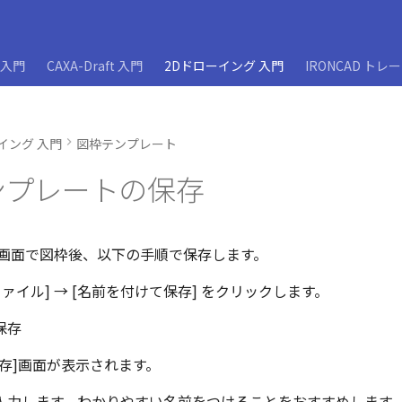
D入門
CAXA-Draft 入門
2Dドローイング 入門
IRONCAD トレ
イング 入門
図枠テンプレート
ンプレートの保存
グ画面で図枠後、以下の手順で保存します。
[ファイル] → [名前を付けて保存] をクリックします。
存]画面が表示されます。
 を入力します。わかりやすい名前をつけることをおすすめします