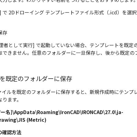
 で 2Dドローイング テンプレートファイル形式（.icd）を選択
を [管理者として実行] で起動していない場合、テンプレートを既
はできません。任意のフォルダーに一旦保存し、後から既定の
を既定のフォルダーに保存
 ファイルを既定のフォルダーに保存すると、新規作成時にテンプ
なります。
ー名]\AppData\Roaming\IronCAD\IRONCAD\27.0\ja-
awing\JIS (Metric)
の確認方法