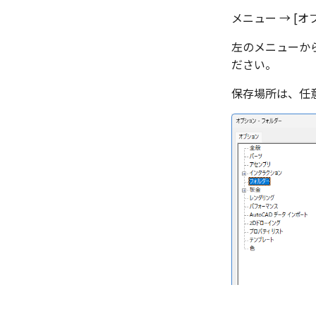
公差記入枠
イル
メニュー → [
データム記号
部品表スタイル
データムターゲット
左のメニューから
表スタイル
面の指示記号
ださい。
ベンド線スタイル
溶接記号
保存場所は、任
ハッチング
穴リスト
デザインバリエーションリスト
空の表
略図ねじ山