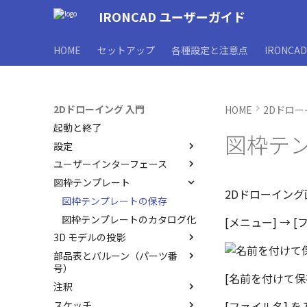
IRONCAD ユーザーガイド
HOME
セットアップ
各種設定と注意点
IRONCA
2Dドローイング 入門
HOME
2Dドロー
起動と終了
図枠テ
設定
ユーザーインターフェース
オプション設定
図枠テンプレート
シート背景の設定
ユーザーインターフェースと各
2Dドローイン
部名称
管理者として実行
図枠テンプレートの保存
インターフェースのカスタマイ
オプション設定の読込・書出
図枠テンプレートのカタログ化
[メニュー] → 
ズ
3D モデルの投影
シート設定
部品表とバルーン（パーツ番
投影図の作成
号）
投影図の追加
[名前を付けて保
注釈
部品表テンプレートの保存
断面図
スケッチ
バルーンの作成
寸法の種類
[ファイル名]