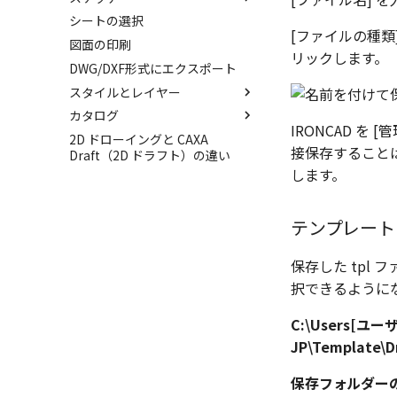
部分断面
シートの選択
3D とリンクした部品表を作成
SmartDimension
ポリライン
図の更新
[ファイルの種類]
する
図面の印刷
引出線寸法
2点、接線、垂線
図枠の変更
リックします。
Excel に出力
DWG/DXF形式にエクスポート
角度寸法
四角形・多角形
破断面
スタイルとレイヤー
円弧長さ寸法
円
補助図
カタログ
座標寸法の作成
円弧
スタイルとレイヤー
詳細図
IRONCAD 
2D ドローイングと CAXA
並列寸法
楕円
スタイルの設定
カタログ
カスタム詳細図
接保存すること
Draft（2D ドラフト）の違い
連続寸法
スプライン
レイヤーの設定
カタログセット
スタイルの作成と削除
全体図
します。
寸法レイアウトの変更
雲マーク
アイテムの入れ替え
投影図スタイル
レイヤーの作成と削除
図のトリミング
公差を入れる
回転
カタログの右クリックメニュー
テキストスタイル
レイヤーの表示/非表示、印
省略図
テンプレート
刷の制限
寸法の破綻
拡大/縮小
寸法スタイル
編集
中心マーク
オフセット
公差記入枠（幾何公差）スタ
保存した tpl
更新
イル
中心線
ミラー
択できるように
レンダリング、シェーディング
面の指示記号スタイル
テキスト
延長
図のプロパティ
溶接記号スタイル
C:\Users[ユーザ
引出線付きテキスト
分割/トリム
3D寸法から自動作成
図
データム記号スタイル
JP\Template\Dr
ノック穴記号
フィレット/面取り
パーツからドローイングを作成
線種
切断線（断面記号）スタイル
穴の注釈
グループ化/シェイプを結合
保存フォルダー
寸法
バルーン（パーツ番号）スタ