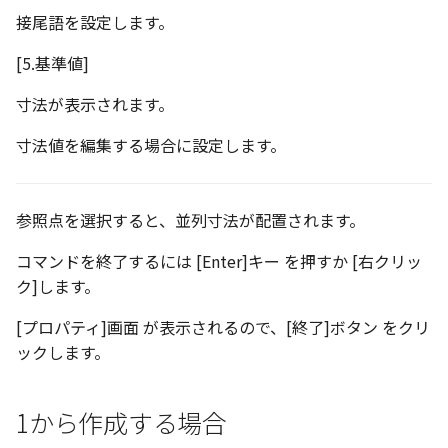
接尾語を設定します。
表とその他
寸法の再関連付け
板金パーツを作成
ブール演算
楕円
アンカーを移動
穴の注釈
アセンブリレベルでのミ
図面作成時のシート設定
パーツプロパティ
注意事項
図のプロパティ
[5.基準値]
加
ファイル属性
ノック穴記号 の一括作成
ソリッドパーツから板金
パーツをシェル化
穴/軸
サイズボックスをリセッ
公差記入枠
エッジ配列-最大距離での
ツを作成
3D寸法から自動作成
寸法が表示されます。
間隔 の追加
寸法に引出線を設定
注釈記号のテンプレート
面を勾配
歯車
パーツ/アセンブリ断面
データム記号
寸法値を編集する場合に設定します。
見積表
パーツからドローイング
TriBall で作成した配列に
テキスト の プロパティ名 
印刷時の グレー・透明度 
成
パーツを分割する
移動
シーンブラウザを検索
データムターゲット
からフィーチャを追加す
追加
定
トリム
複写
参照点を選択すると、並列寸法が配置されます。
シェイプ プロパティ
面の指示記号
開始位置サポートによる
印刷ツール の PDF 出力設
コマンドを終了するには [Enter]キー を押すか [右クリッ
山機能の改善
エンボス
オフセット
ゼブラストライプ
溶接記号
ク]します。
DWF/DWXFファイル のサ
TriBall で作成した配列に
ート
ねじ山
ミラー
結合点を挿入
ハッチング
[プロパティ]画面 が表示されるので、[終了]ボタン をクリ
からリンクを作成する
ックします。
タッチスクリーンジェス
カタログ
配列複写
COMPOSE データ変換
穴リスト
シェル化の際にエラー箇
に対応
ハイライト表示
インポート/エクスポート
拡大/縮小
1から作成する場合
デザインバリエーション
塗りつぶし/ハッチングの
ト