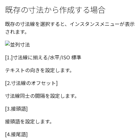
選択
い、単位設定画面の表示
の強化
を追加
図枠と表題欄の置き換え
ネットワークライセンス
注釈
フォルダー
長方形 の作図方法の追加
既存の寸法から作成する場合
かしい
Smart Dimension で Ctrl
関連付けされたボディの
アップグレード時の注意点
DWG/DXF とシェイプフォン
ストラクチャパーツにつ
非表示・編集の制限
破断面
ノック穴記号
円弧
六角穴付ボルトをインポート
その他
データ
リンクコピーについて
隙間チェック
面間フィレット
スプライン
回転
留め継ぎを追加
データム記号スタイル
補助図
連続寸法
雲マーク
ーを押した際のアンカー
ォルトファイル名の改善
属性情報の一括設定 での
トの準備
DWG/DXFのインポートの
エッジ端に関連付けられ
投影図ごとのラベル表示
評価版 アクティベーション
スケッチ
板金 - 板金
ハッチング の強化
既存の寸法線を選択すると、インスタンスメニューが表示
示改善
索機能
その他の表示不具合
化
ないベンドのサポート
管理者として実行
アクティブに設定
測定ツール
トリミング
図面注記
ポリライン
アセンブリ
スナップ – スナップとグ
パターン（配列）につい
再生成
凝固
らせん
閉じた角を追加
断面記号スタイル
詳細図
寸法レイアウトの変更
回転
されます。
DWG/DXF ファイルを開く
穴リスト の表示内容の強
ライセンス形態
シートの選択
板金 – ストック
ド
ブロックのカウント機能
エクスポートオプション
CAXA 部品表の順番が変わ
板金パーツ変換時のプロ
内部リンク
加
プロパティ
相対ビュー
平行線
投影図・アイソメ図を作成
TriBallのみ移動モード
表示を再作成
縫合
サーフェス上のスプライ
ベンドノッチを作成
パーツ番号スタイル
カスタム詳細図
公差を入れる
拡大/縮小
フォルト設定の追加
てしまう
ィ情報
図枠/表題欄の分解
追加した投影図の尺度
図面の印刷
レンダリング
スナップ - 極ガイド
要素の置き換え
ブロック関連のコマンド
外部保存・挿入
図の移動
中心線
練習問題 1
抑制[非表示]
パッチ
動的フィレット
パンチベンドを作成
部品表スタイル
全体図
寸法の破綻
オフセット
[1.]寸法線に揃える/水平/ISO 標準
アセンブリレベルでの [ア
CAXA 投影が遅い場合
ストックテーブルのソート
レイアウト設定
化
部品表の編集機能の強化
DWG/DXF形式にエクスポー
パフォーマンス
スナップ – オブジェクト 
ティブに設定]
テキストの向きを設定します。
フィルタリング
ト
ナップ
2D スケッチ
投影図の構成要素のレイヤー
環状中心線
練習問題 2
ゴーストパーツに設定
Triballで点を挿入
ベンドを展開/ベンドの展
表スタイル
図のトリミング
中心マーク
ミラー
Windows のシステムの確
テキストの調整/新規作成
表題欄情報のインポート/
寸法を一時的に非表示に
を指定
AutoCAD データ インポ
解除
[2.寸法線のオフセット]
中心線と形状の異なる断
とトラブル問診票の記入
展開パーツ の曲げ部設定
クスポート
スタイルとレイヤー
3Dインターフェース - 投
押し出し
正多角形
シェイプを合体
省略図
中心線
延長
形を使用したロフトの改
図枠/表題欄の定義と保存
プロパティ情報とハッチ
投影レイヤーの選択/変更
2Dドローイング
クイックベンド
寸法線同士の間隔を設定します。
留め継ぎを追加 の正確性
一括寸法 の追加
の関連付け
カタログ
3Dインターフェース - 略
スピン
点
面を IntelliShape に変換
編集
テキスト
分割/トリム
干渉チェックでの直接編
強化
[3.接頭語]
図枠/表題欄の属性定義
じ山
投影図を修正する
プロパティ リスト
コーナーブレーク
除外設定の追加
座標寸法 の関連付け
ラベルの位置をリセット
2D ドローイングと CAXA
スイープ
ハッチング
ソリッドに変換
更新
引出線付きテキスト
フィレット/面取り
接頭語を設定します。
マッチングルールの作成
Draft（2D ドラフト）の違い
3Dインターフェース - 寸
線の非表示/再表示
テンプレート
ソリッド/サーフェス展開
パーツの [ベンド/ツイスト
寸法許容差 の位置設定
アイテム番号のアルファ
ーツを作成
ロフト
塗りつぶし
グループ化
レンダリング、シェーデ
ノック穴記号
グループ化/シェイプを結
[4.接尾語]
機能の追加
ト表示
3D インターフェース - 部
曲線のプロパティ
色
グ