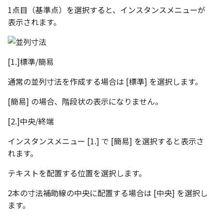
編集ハンドルでの上限/下
示設定
ツール
ストレッチ
1点目（基準点）を選択すると、インスタンスメニューが
設定の強化
空の表
表示されます。
DWGファイル の関連付け
サーフェス
削除
サーフェスの G2タイプ の
化
略図ねじ山
ポート
3D曲線
部分削除
[1.]標準/簡易
テキスト編集の強化
配置拘束時にグローバル
3D曲線を編集
トリム
通常の並列寸法を作成する場合は [標準] を選択します。
系を参照
複数のファイルを一括で
[簡易] の場合、階段状の表示になりません。
3D曲線の拘束
延長
配置拘束-フォロワー/カム
寸法の整列 機能の追加
[2.]中央/終端
束の強化
オブジェクトから3D曲線
面取り/フィレット
オンラインヘルプ の使用
を作成
インスタンスメニュー [1.] で [簡易] を選択すると表示さ
パラメーター Excel連携時
回転
れます。
レイアウト変更
ダイアログ非表示設定
面の直接編集
テキストを配置する位置を選択します。
グループ
配管機能の追加
ストラクチャパーツ の ボ
板金
2本の寸法補助線の中央に配置する場合は [中央] を選択し
ィ の色で投影
雲マーク
ます。
TriBall [点からの距離を編
SmartPaint
で寸法拘束を作成