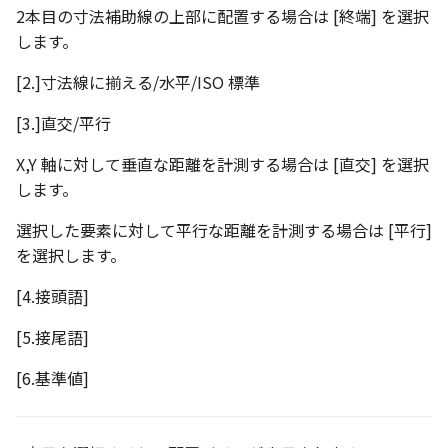
環状配列の中心線
テキスト
2本目の寸法補助線の上部に配置する場合は [終端] を選択
設計モードの切り替え
します。
材料のみをカタログに登
自動穴リスト のカウント
る
の改善
[2.]寸法線に揃える/水平/ISO 標準
表示
ミラーパーツ/アセンブリ
[3.]直交/平行
同心円の重なり合う中心
パラメーターテーブル
オプション強化
削除
X,Y 軸に対して垂直な距離を計測する場合は [直交] を選択
配管
します。
TriBall で作成した配列の
投影図の中心基準で位置
タログ登録をサポート
新
選択した要素に対して平行な距離を計測する場合は [平行]
を選択します。
配列された抑制フィーチ
延長
[4.接頭語]
[5.接尾語]
アセンブリのサイズボッ
機能の強化
[6.基準値]
アセンブリフィーチャ の
マンド追加