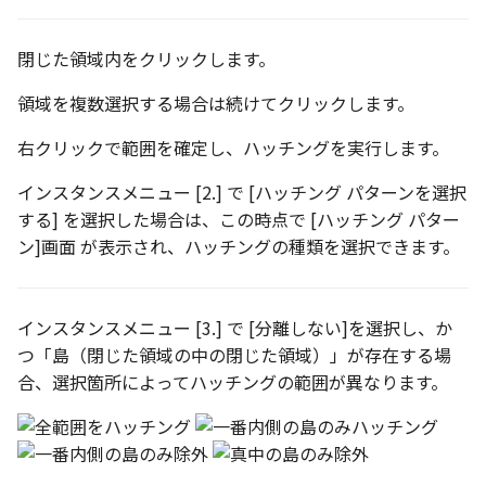
編集ハンドルでの上限/下
示設定
ツール
設定の強化
空の表
閉じた領域内をクリックします。
DWGファイル の関連付け
サーフェス
サーフェスの G2タイプ の
化
略図ねじ山
領域を複数選択する場合は続けてクリックします。
ポート
3D曲線
テキスト編集の強化
右クリックで範囲を確定し、ハッチングを実行します。
配置拘束時にグローバル
3D曲線を編集
インスタンスメニュー [2.] で [ハッチング パターンを選択
系を参照
複数のファイルを一括で
する] を選択した場合は、この時点で [ハッチング パター
3D曲線の拘束
ン]画面 が表示され、ハッチングの種類を選択できます。
配置拘束-フォロワー/カム
寸法の整列 機能の追加
束の強化
オブジェクトから3D曲線
オンラインヘルプ の使用
を作成
パラメーター Excel連携時
インスタンスメニュー [3.] で [分離しない]を選択し、か
レイアウト変更
つ「島（閉じた領域の中の閉じた領域）」が存在する場
ダイアログ非表示設定
面の直接編集
合、選択箇所によってハッチングの範囲が異なります。
配管機能の追加
ストラクチャパーツ の ボ
板金
ィ の色で投影
TriBall [点からの距離を編
SmartPaint
で寸法拘束を作成