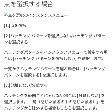
選択
い、単位設定画面の表示
の強化
を追加
図枠と表題欄の置き換え
ネットワークライセンス
注釈
フォルダー
長方形 の作図方法の追加
点を選択する場合
かしい
Smart Dimension で Ctrl
関連付けされたボディの
アップグレード時の注意点
DWG/DXF とシェイプフォン
ストラクチャパーツにつ
非表示・編集の制限
破断面
放射寸法
ノック穴記号
六角穴付ボルトをインポート
その他
データ
リンクコピーについて
隙間チェック
面間フィレット
スプライン
回転
留め継ぎを追加
データム記号スタイル
補助図
連続寸法
雲マーク
ーを押した際のアンカー
ォルトファイル名の改善
属性情報の一括設定 での
トの準備
DWG/DXFのインポートの
エッジ端に関連付けられ
投影図ごとのラベル表示
評価版 アクティベーション
スケッチ
板金 - 板金
ハッチング の強化
示改善
索機能
その他の表示不具合
化
ないベンドのサポート
管理者として実行
アクティブに設定
測定ツール
トリミング
3 点角度寸法
図面注記
アセンブリ
スナップ – スナップとグ
パターン（配列）につい
再生成
凝固
らせん
閉じた角を追加
断面記号スタイル
詳細図
寸法レイアウトの変更
回転
[1.]点を選択
DWG/DXF ファイルを開く
穴リスト の表示内容の強
ライセンス形態
シートの選択
板金 – ストック
ド
ブロックのカウント機能
エクスポートオプション
CAXA 部品表の順番が変わ
板金パーツ変換時のプロ
内部リンク
加
プロパティ
相対ビュー
連続角度寸法
投影図・アイソメ図を作成
TriBallのみ移動モード
表示を再作成
縫合
サーフェス上のスプライ
ベンドノッチを作成
パーツ番号スタイル
カスタム詳細図
公差を入れる
拡大/縮小
[2.]ハッチング パターンを選択しない/ハッチング パター
フォルト設定の追加
てしまう
ィ情報
図枠/表題欄の分解
追加した投影図の尺度
図面の印刷
レンダリング
スナップ - 極ガイド
ンを選択する
要素の置き換え
ブロック関連のコマンド
外部保存・挿入
図の移動
ハーフ寸法
練習問題 1
抑制[非表示]
パッチ
動的フィレット
パンチベンドを作成
部品表スタイル
全体図
寸法の破綻
オフセット
アセンブリレベルでの [ア
CAXA 投影が遅い場合
ストックテーブルのソート
レイアウト設定
化
部品表の編集機能の強化
DWG/DXF形式にエクスポー
パフォーマンス
スナップ – オブジェクト 
ハッチングパターンをインスタンスメニューで設定する場
ティブに設定]
フィルタリング
ト
ナップ
2D スケッチ
投影図の構成要素のレイヤー
テーパ寸法
練習問題 2
ゴーストパーツに設定
Triballで点を挿入
ベンドを展開/ベンドの展
表スタイル
図のトリミング
中心マーク
ミラー
合は [ハッチング パターンを選択しない] を選択します。
Windows のシステムの確
テキストの調整/新規作成
表題欄情報のインポート/
寸法を一時的に非表示に
を指定
AutoCAD データ インポ
解除
中心線と形状の異なる断
とトラブル問診票の記入
展開パーツ の曲げ部設定
一覧からハッチングパターンを選ぶ場合は、[ハッチング
クスポート
スタイルとレイヤー
3Dインターフェース - 投
押し出し
大径円半径寸法
シェイプを合体
省略図
中心線
延長
形を使用したロフトの改
図枠/表題欄の定義と保存
パターンを選択する] を選択します。
プロパティ情報とハッチ
投影レイヤーの選択/変更
2Dドローイング
クイックベンド
留め継ぎを追加 の正確性
一括寸法 の追加
の関連付け
カタログ
3Dインターフェース - 略
スピン
曲率半径寸法
面を IntelliShape に変換
編集
テキスト
分割/トリム
[3.]分離しない/分離する
干渉チェックでの直接編
強化
図枠/表題欄の属性定義
じ山
投影図を修正する
プロパティ リスト
コーナーブレーク
除外設定の追加
座標寸法 の関連付け
ラベルの位置をリセット
2D ドローイングと CAXA
スイープ
寸法レイアウトの変更
ソリッドに変換
更新
引出線付きテキスト
フィレット/面取り
ハッチングを範囲ごとに分けない場合は [分離しない] を
マッチングルールの作成
Draft（2D ドラフト）の違い
3Dインターフェース - 寸
線の非表示/再表示
テンプレート
ソリッド/サーフェス展開
選択します。 「島（閉じた領域の中の閉じた領域）」を
パーツの [ベンド/ツイスト
寸法許容差 の位置設定
アイテム番号のアルファ
ーツを作成
ロフト
公差を入れる
グループ化
レンダリング、シェーデ
ノック穴記号
グループ化/シェイプを結
ハッチングから除外する場合もこちらを選択します。
機能の追加
ト表示
3D インターフェース - 部
曲線のプロパティ
色
グ