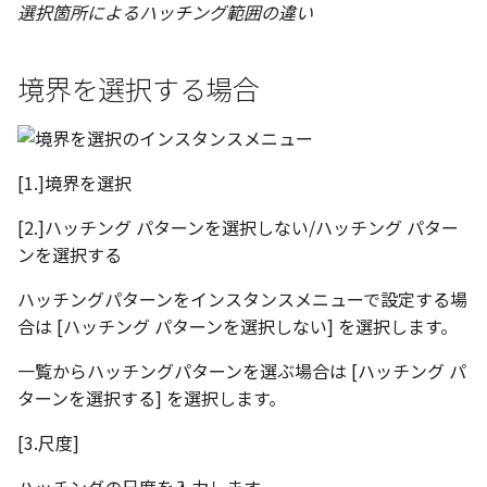
環状配列の中心線
選択箇所によるハッチング範囲の違い
設計モードの切り替え
材料のみをカタログに登
自動穴リスト のカウント
る
境界を選択する場合
の改善
表示
ミラーパーツ/アセンブリ
同心円の重なり合う中心
パラメーターテーブル
オプション強化
削除
[1.]境界を選択
配管
TriBall で作成した配列の
投影図の中心基準で位置
[2.]ハッチング パターンを選択しない/ハッチング パター
タログ登録をサポート
新
ンを選択する
配列された抑制フィーチ
ハッチングパターンをインスタンスメニューで設定する場
延長
合は [ハッチング パターンを選択しない] を選択します。
アセンブリのサイズボッ
一覧からハッチングパターンを選ぶ場合は [ハッチング パ
機能の強化
ターンを選択する] を選択します。
[3.尺度]
アセンブリフィーチャ の
マンド追加