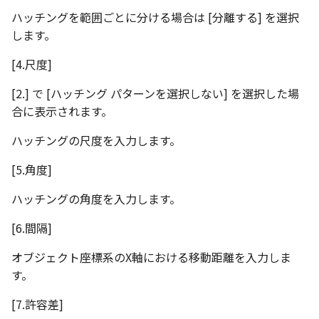
表とその他
寸法の再関連付け
板金パーツを作成
ブール演算
座標寸法の作成
ハッチングを範囲ごとに分ける場合は [分離する] を選択
アンカーを移動
穴の注釈
アセンブリレベルでのミ
図面作成時のシート設定
パーツプロパティ
注意事項
図のプロパティ
します。
加
ファイル属性
ノック穴記号 の一括作成
ソリッドパーツから板金
パーツをシェル化
寸法の破綻
サイズボックスをリセッ
公差記入枠
[4.尺度]
エッジ配列-最大距離での
ツを作成
3D寸法から自動作成
間隔 の追加
寸法に引出線を設定
注釈記号のテンプレート
面を勾配
寸法の関連付け
パーツ/アセンブリ断面
データム記号
[2.] で [ハッチング パターンを選択しない] を選択した場
見積表
パーツからドローイング
合に表示されます。
TriBall で作成した配列に
テキスト の プロパティ名 
印刷時の グレー・透明度 
成
パーツを分割する
寸法の整列
シーンブラウザを検索
データムターゲット
からフィーチャを追加す
追加
定
ハッチングの尺度を入力します。
トリム
シェイプ プロパティ
面の指示記号
[5.角度]
開始位置サポートによる
印刷ツール の PDF 出力設
山機能の改善
エンボス
ゼブラストライプ
溶接記号
ハッチングの角度を入力します。
DWF/DWXFファイル のサ
TriBall で作成した配列に
ート
ねじ山
結合点を挿入
ハッチング
[6.間隔]
からリンクを作成する
オブジェクト座標系のX軸における移動距離を入力しま
タッチスクリーンジェス
カタログ
COMPOSE データ変換
穴リスト
シェル化の際にエラー箇
す。
に対応
ハイライト表示
インポート/エクスポート
デザインバリエーション
[7.許容差]
塗りつぶし/ハッチングの
ト