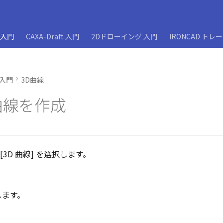
D入門
CAXA-Draft 入門
2Dドローイング 入門
IRONCAD トレ
D入門
3D曲線
曲線を作成
 [3D 曲線] を選択します。
します。