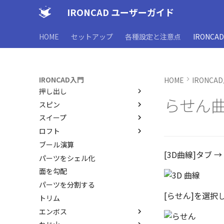
ズ
IRONCAD ユーザーガイド
アセンブリ作業
要素の選択方法
TriBallとは
非表示・編集の制限
カタログからのドラッグ＆ドロ
起動と解除
アセンブリの作成と解除
ップによるモデリング
HOME
セットアップ
各種設定と注意点
IRONCA
測定ツール
軸ハンドル（直線移動）
アセンブリ構造の変更
概要
SmartSnap（スマートスナッ
プロパティ
平面ハンドル（面移動）
アセンブリフィーチャ 押し出
非表示
SmartDimension
プ）機能
しカット
外部保存・挿入
中心ハンドル（点移動）
抑制[非表示]
その他の測定ツール
パーツ プロパティ
IntelliShape のサイズ編集
アセンブリフィーチャ 穴
2D スケッチ
向きハンドル（向きの変更）
ゴーストパーツに設定
Triball 機能で寸法作成
アセンブリ プロパティ
外部保存
IRONCAD入門
HOME
IRONCA
カーネルの切り替え
押し出し
回転
その他の機能
既定のプロパティ項目の活用
挿入
2Dシェイプ
ストラクチャパーツについて
らせん
スピン
リンクコピーについて
カスタムプロパティ
作図
押し出し
アクティブに設定
スイープ
パターン（配列）について
編集
押し出しウィザード
スピン
内部リンク
ロフト
TriBallのみ移動モード
DWG/DXF のインポート
簡単押し出し
スピンウィザード
スイープ
移動/コピー
要素の置き換え
ブール演算
練習問題 1
拘束
選択した面を押し出し
簡単スピン
スイープウィザード
ロフト
回転
[3D曲線]タブ →
パーツをシェル化
練習問題 2
表示
簡単スイープ
ロフトウィザード
サイズ変更
面を勾配
簡単ロフト
オフセット
パーツを分割する
ガイドラインを使用したロフト
ミラー
[らせん]を選択
トリム
直線配列/円形配列
エンボス
フィレット