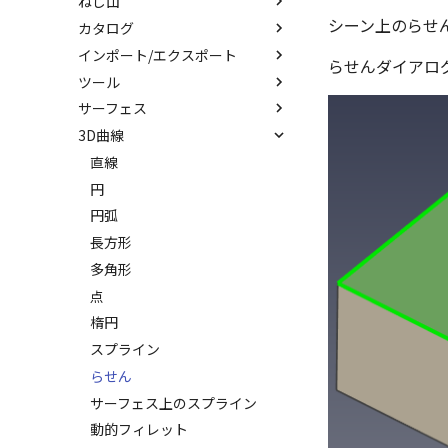
ねじ山
エンボス
延長
シーン上のらせ
カタログ
ラップエンボス
ねじ山
分割
インポート/エクスポート
略図ねじ山
カタログ
トリム
らせんダイアロ
ツール
カタログセット
インポート
重複を削除
サーフェス
パーツの入れ替え
エクスポート
配置拘束
隙間を検索
3D曲線
ProActiveBOM
拘束関係の表示
サーフェスを作成
カタログの右クリックメニュー
親に固定
スピン サーフェス
直線
メカニズムモード
スイープ サーフェス
円
干渉チェック
ロフト サーフェス
円弧
解析
ルールド サーフェス
長方形
√aエラーチェック
面からサーフェスを作成
多角形
隙間チェック
メッシュサーフェス
点
再生成
面間フィレット
楕円
表示を再作成
凝固
スプライン
抑制[非表示]
縫合
らせん
ゴーストパーツに設定
パッチ
サーフェス上のスプライン
シェイプを合体
動的フィレット