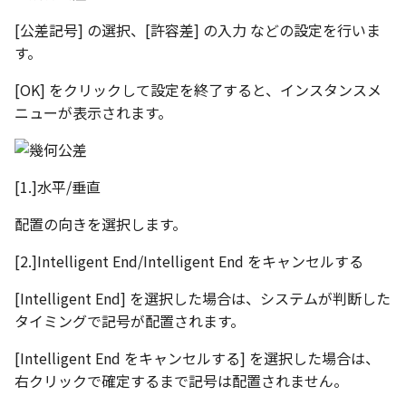
選択
い、単位設定画面の表示
の強化
を追加
図枠と表題欄の置き換え
ネットワークライセンス
注釈
フォルダー
長方形 の作図方法の追加
かしい
Smart Dimension で Ctrl
関連付けされたボディの
アップグレード時の注意点
DWG/DXF とシェイプフォン
ストラクチャパーツにつ
非表示・編集の制限
破断面
放射寸法
円弧
六角穴付ボルトをインポート
その他
データ
リンクコピーについて
隙間チェック
面間フィレット
スプライン
回転
留め継ぎを追加
データム記号スタイル
補助図
連続寸法
雲マーク
[公差記号] の選択、[許容差] の入力 などの設定を行いま
ーを押した際のアンカー
ォルトファイル名の改善
属性情報の一括設定 での
トの準備
DWG/DXFのインポートの
エッジ端に関連付けられ
投影図ごとのラベル表示
評価版 アクティベーション
スケッチ
板金 - 板金
ハッチング の強化
す。
示改善
索機能
その他の表示不具合
化
ないベンドのサポート
管理者として実行
アクティブに設定
測定ツール
トリミング
3 点角度寸法
ポリライン
アセンブリ
スナップ – スナップとグ
パターン（配列）につい
再生成
凝固
らせん
閉じた角を追加
断面記号スタイル
詳細図
寸法レイアウトの変更
回転
[OK] をクリックして設定を終了すると、インスタンスメ
DWG/DXF ファイルを開く
穴リスト の表示内容の強
ライセンス形態
シートの選択
板金 – ストック
ド
ブロックのカウント機能
ニューが表示されます。
エクスポートオプション
CAXA 部品表の順番が変わ
板金パーツ変換時のプロ
内部リンク
加
プロパティ
相対ビュー
連続角度寸法
平行線
投影図・アイソメ図を作成
TriBallのみ移動モード
表示を再作成
縫合
サーフェス上のスプライ
ベンドノッチを作成
パーツ番号スタイル
カスタム詳細図
公差を入れる
拡大/縮小
フォルト設定の追加
てしまう
ィ情報
図枠/表題欄の分解
追加した投影図の尺度
図面の印刷
レンダリング
スナップ - 極ガイド
要素の置き換え
ブロック関連のコマンド
外部保存・挿入
図の移動
ハーフ寸法
中心線
練習問題 1
抑制[非表示]
パッチ
動的フィレット
パンチベンドを作成
部品表スタイル
全体図
寸法の破綻
オフセット
アセンブリレベルでの [ア
CAXA 投影が遅い場合
ストックテーブルのソート
レイアウト設定
化
部品表の編集機能の強化
DWG/DXF形式にエクスポー
パフォーマンス
スナップ – オブジェクト 
[1.]水平/垂直
ティブに設定]
フィルタリング
ト
ナップ
2D スケッチ
投影図の構成要素のレイヤー
テーパ寸法
環状中心線
練習問題 2
ゴーストパーツに設定
Triballで点を挿入
ベンドを展開/ベンドの展
表スタイル
図のトリミング
中心マーク
ミラー
配置の向きを選択します。
Windows のシステムの確
テキストの調整/新規作成
表題欄情報のインポート/
寸法を一時的に非表示に
を指定
AutoCAD データ インポ
解除
中心線と形状の異なる断
とトラブル問診票の記入
展開パーツ の曲げ部設定
クスポート
スタイルとレイヤー
3Dインターフェース - 投
押し出し
大径円半径寸法
正多角形
シェイプを合体
省略図
中心線
延長
[2.]Intelligent End/Intelligent End をキャンセルする
形を使用したロフトの改
図枠/表題欄の定義と保存
プロパティ情報とハッチ
投影レイヤーの選択/変更
2Dドローイング
クイックベンド
留め継ぎを追加 の正確性
一括寸法 の追加
の関連付け
カタログ
3Dインターフェース - 略
スピン
曲率半径寸法
点
面を IntelliShape に変換
編集
テキスト
分割/トリム
[Intelligent End] を選択した場合は、システムが判断した
干渉チェックでの直接編
強化
図枠/表題欄の属性定義
じ山
投影図を修正する
プロパティ リスト
コーナーブレーク
タイミングで記号が配置されます。
除外設定の追加
座標寸法 の関連付け
ラベルの位置をリセット
2D ドローイングと CAXA
スイープ
寸法レイアウトの変更
ハッチング
ソリッドに変換
更新
引出線付きテキスト
フィレット/面取り
[Intelligent End をキャンセルする] を選択した場合は、
マッチングルールの作成
Draft（2D ドラフト）の違い
3Dインターフェース - 寸
線の非表示/再表示
テンプレート
ソリッド/サーフェス展開
パーツの [ベンド/ツイスト
右クリックで確定するまで記号は配置されません。
寸法許容差 の位置設定
アイテム番号のアルファ
ーツを作成
ロフト
公差を入れる
塗りつぶし
グループ化
レンダリング、シェーデ
ノック穴記号
グループ化/シェイプを結
機能の追加
ト表示
3D インターフェース - 部
曲線のプロパティ
色
グ