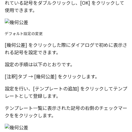
環状配列の中心線
れている記号をダブルクリックし、[OK] をクリックして
テキスト
設計モードの切り替え
使用できます。
材料のみをカタログに登
自動穴リスト のカウント
る
の改善
表示
デフォルト設定の変更
ミラーパーツ/アセンブリ
同心円の重なり合う中心
パラメーターテーブル
オプション強化
削除
[幾何公差] をクリックした際にダイアログで初めに表示さ
れる記号を設定できます。
配管
TriBall で作成した配列の
投影図の中心基準で位置
設定の手順は以下のとおりです。
タログ登録をサポート
新
[注釈]タブ → [幾何公差] をクリックします。
配列された抑制フィーチ
延長
設定を行い、[テンプレートの追加] をクリックしてテンプ
レートとして登録します。
アセンブリのサイズボッ
機能の強化
テンプレート一覧に表示された記号の右側のチェックマー
クををクリックします。
アセンブリフィーチャ の
マンド追加