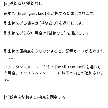
[3.]基線あり/基線なし
表とその他
寸法の再関連付け
板金パーツを作成
ブール演算
座標寸法の作成
楕円
アンカーを移動
穴の注釈
アセンブリレベルでのミ
図面作成時のシート設定
パーツプロパティ
注意事項
図のプロパティ
前項で [Intelligent End] を選択すると表示されます。
加
ファイル属性
ノック穴記号 の一括作成
ソリッドパーツから板金
パーツをシェル化
寸法の破綻
穴/軸
サイズボックスをリセッ
公差記入枠
エッジ配列-最大距離での
引出線を折る場合は [基線あり] を選択します。
ツを作成
3D寸法から自動作成
間隔 の追加
寸法に引出線を設定
注釈記号のテンプレート
面を勾配
寸法の関連付け
歯車
パーツ/アセンブリ断面
データム記号
引出線を折らない場合は [基線なし] を選択します。
見積表
パーツからドローイング
TriBall で作成した配列に
テキスト の プロパティ名 
印刷時の グレー・透明度 
成
パーツを分割する
寸法の整列
移動
シーンブラウザを検索
データムターゲット
からフィーチャを追加す
追加
定
引出線の開始点をクリックすると、配置ガイドが表示され
トリム
複写
シェイプ プロパティ
面の指示記号
ます。
開始位置サポートによる
印刷ツール の PDF 出力設
山機能の改善
エンボス
オフセット
ゼブラストライプ
溶接記号
インスタンスメニュー [2.] で [Intelligent End] を選択し
DWF/DWXFファイル のサ
た場合、インスタンスメニューに以下の内容が追加されま
TriBall で作成した配列に
ート
ねじ山
ミラー
結合点を挿入
ハッチング
す。
からリンクを作成する
タッチスクリーンジェス
カタログ
配列複写
COMPOSE データ変換
穴リスト
シェル化の際にエラー箇
に対応
[4.]始点を移動する/始点を固定する
ハイライト表示
インポート/エクスポート
拡大/縮小
デザインバリエーション
塗りつぶし/ハッチングの
ト