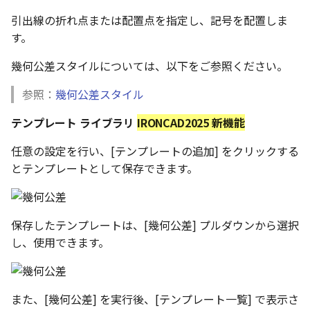
編集ハンドルでの上限/下
示設定
ツール
ストレッチ
引出線の折れ点または配置点を指定し、記号を配置しま
設定の強化
空の表
す。
DWGファイル の関連付け
サーフェス
削除
サーフェスの G2タイプ の
化
略図ねじ山
幾何公差スタイルについては、以下をご参照ください。
ポート
3D曲線
部分削除
テキスト編集の強化
参照：
幾何公差スタイル
配置拘束時にグローバル
3D曲線を編集
トリム
テンプレート ライブラリ
IRONCAD2025 新機能
系を参照
複数のファイルを一括で
3D曲線の拘束
延長
任意の設定を行い、[テンプレートの追加] をクリックする
配置拘束-フォロワー/カム
寸法の整列 機能の追加
とテンプレートとして保存できます。
束の強化
オブジェクトから3D曲線
面取り/フィレット
オンラインヘルプ の使用
を作成
パラメーター Excel連携時
回転
保存したテンプレートは、[幾何公差] プルダウンから選択
レイアウト変更
ダイアログ非表示設定
面の直接編集
し、使用できます。
グループ
配管機能の追加
ストラクチャパーツ の ボ
板金
ィ の色で投影
雲マーク
TriBall [点からの距離を編
また、[幾何公差] を実行後、[テンプレート一覧] で表示さ
SmartPaint
で寸法拘束を作成